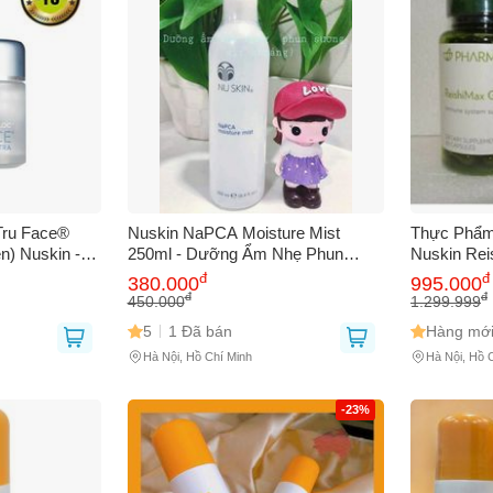
Tru Face®
Nuskin NaPCA Moisture Mist
Thực Phẩm
n) Nuskin -
250ml - Dưỡng Ẩm Nhẹ Phun
Nuskin Rei
Trẻ Hoá Da,
Sương Chăm Sóc Da Mặt, Tái Tạo
Tăng Cườn
đ
đ
380.000
995.000
ho Làn Da
Độ Ẩm, Phù Hợp Với Mọi Loại Da
Chống Oxy
đ
đ
450.000
1.299.999
5
1 Đã bán
Hàng mới
Hà Nội, Hồ Chí Minh
Hà Nội, Hồ 
-23%