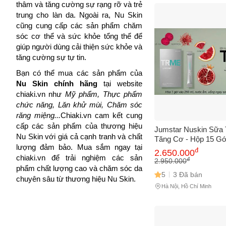
thâm và tăng cường sự rạng rỡ và trẻ 
Cách
trung cho làn da. Ngoài ra, Nu Skin 
Sa
cũng cung cấp các sản phẩm chăm 
Tr
sóc cơ thể và sức khỏe tổng thể để 
m
giúp người dùng cải thiện sức khỏe và 
tăng cường sự tự tin.
Bạn có thể mua các sản phẩm của 
Nu Skin chính hãng
 tại website 
chiaki.vn như 
Mỹ phẩm, Thực phẩm 
chức năng, Lăn khử mùi, Chăm sóc 
răng miệng...
Chiaki.vn cam kết cung 
cấp các sản phẩm của thương hiệu 
Jumstar Nuskin Sữa 
Nu Skin với giá cả cạnh tranh và chất 
Tăng Cơ - Hộp 15 Gó
lượng đảm bảo. Mua sắm ngay tại 
Ty, Giải Pháp Dinh 
đ
2.650.000
chiaki.vn để trải nghiệm các sản 
Quả cho Người Tập 
đ
2.950.000
Thao
phẩm chất lượng cao và chăm sóc da 
5
3 Đã bán
chuyên sâu từ thương hiệu Nu Skin.
Hà Nội, Hồ Chí Minh