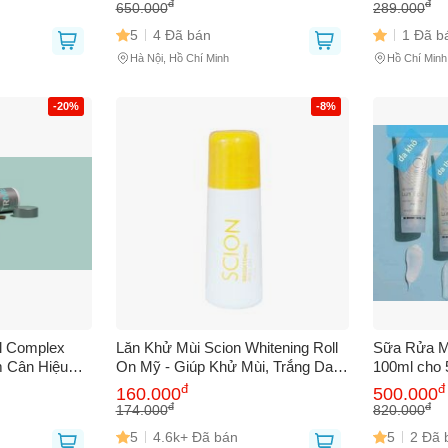
 Mọi Loại Da
Mụn, Cấp Ẩm Hiệu Quả
Mỹ Phẩm C
đ
đ
650.000
289.000
Da Nhạy C
5
4 Đã bán
1 Đã b
Hà Nội, Hồ Chí Minh
Hồ Chí Minh
-20%
-8%
l Complex
Lăn Khử Mùi Scion Whitening Roll
Sữa Rửa M
m Cân Hiệu
On Mỹ - Giúp Khử Mùi, Trắng Da
100ml cho 
 Tăng Cường
Dưới Cánh Tay, 24 Giờ Tự Tin, Tự
Da Mặt Đa
đ
đ
160.000
500.000
 Khỏe Tự
Nhiên, Chăm Sóc Da, 75ml
Cung Cấp 
đ
đ
174.000
820.000
Nhạy Cảm
5
4.6k+ Đã bán
5
2 Đã 