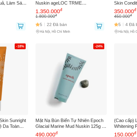
uả, Làm Sáng
Nuskin ageLOC TRME
Skin Condi
hoải Mái Suốt
TRIMSHAKE socola và vani - Giải
Phục Hồi D
đ
đ
bạn gặp phải
(*)
1.350.000
350.000
pháp kiểm soát cân nặng, cung cấp
Da Mềm Mạ
đ
đ
1.800.000
450.000
năng lượng và dinh dưỡng cho da
5
22 Đã bán
5
4 Đã 
Hà Nội, Hồ Chí Minh
Hà Nội, Hồ 
-18%
-24%
GỬI BÁO LỖI
kin Sunright
Mặt Nạ Bùn Biển Tự Nhiên Epoch
(Cao cấp) 
ệ Da Toàn
Glacial Marine Mud Nuskin 125g -
Whitening 
 Hóa và Tổn
Giúp Làm Sạch Da, Ngăn Ngừa
#1, Làm Tr
đ
đ
490.000
150.000