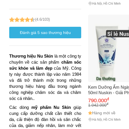
Hà Nội, Hồ Chí Minh
(4.6/103)
Đánh giá
5
sao thương hiệu
Thương hiệu Nu Skin
 là một công ty 
chuyên về các sản phẩm 
chăm sóc 
sức khỏe và làm đẹp 
của Mỹ. Công 
ty này được thành lập vào năm 1984 
và đã trở thành một trong những 
thương hiệu hàng đầu trong ngành 
Kem Dưỡng Ẩm Ngày 
công nghiệp chăm sóc da và chăm 
50ml Nuskin - Giải P
Thường & Da Dầu, C
sóc cá nhân..
đ
790.000
& Duy Trì Độ Ẩm Tối
đ
1.042.000
Các dòng 
mỹ phẩm
Nu Skin
 giúp 
Hàng mới về
cung cấp dưỡng chất cần thiết cho 
da, cải thiện độ đàn hồi và săn chắc 
Hà Nội, Hồ Chí Minh
của da, giảm nếp nhăn, làm mờ vết 