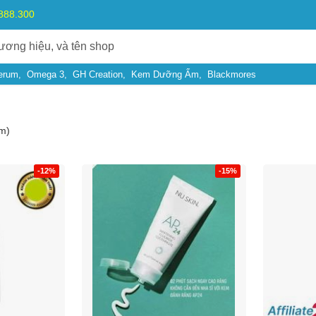
.888.300
erum
Omega 3
GH Creation
Kem Dưỡng Ẩm
Blackmores
m)
-12%
-15%