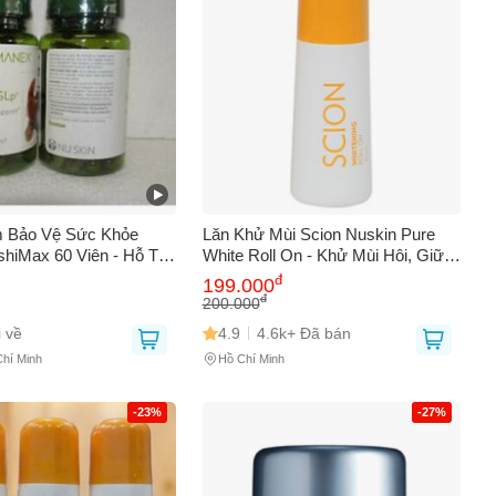
 Bảo Vệ Sức Khỏe
Lăn Khử Mùi Scion Nuskin Pure
shiMax 60 Viên - Hỗ Trợ
White Roll On - Khử Mùi Hôi, Giữ
g Sức Đề Kháng và
Khô Ráo, Thoáng Mát Suốt Ngày,
đ
199.000
 Hóa
Hỗ Trợ Tránh Ố Vàng Áo
đ
200.000
 về
4.9
4.6k+ Đã bán
Chí Minh
Hồ Chí Minh
-23%
-27%