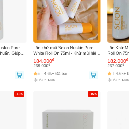
uskin Pure
Lăn khử mùi Scion Nuskin Pure
Lăn Khử Mù
huẩn, Giúp
White Roll On 75ml - Khử mùi hiệu
Roll On 75
Nguyên Ngày,
quả, tự tin suốt cả ngày, phù hợp
Mùi Hiệu 
đ
đ
184.000
182.000
cho da nhạy cảm
Tính
đ
đ
239.000
237.000
5
4.6k+ Đã bán
4.6k+ 
Hồ Chí Minh
Hồ Chí Minh
-11%
-15%