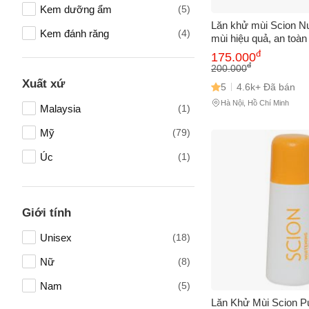
Kem dưỡng ẩm
(5)
Lăn khử mùi Scion N
Kem đánh răng
(4)
mùi hiệu quả, an toàn
cảm, dưỡng ẩm và ma
đ
175.000
Vitamin Tổng Hợp Và Khoáng
(3)
tin suốt cả ngày.
đ
200.000
Chất
Xuất xứ
5
4.6k+ Đã bán
Serum
(3)
Hà Nội, Hồ Chí Minh
Malaysia
(1)
Bổ não, tăng cường trí nhớ
(2)
Mỹ
(79)
Dung dịch vệ sinh phụ nữ
(2)
Úc
(1)
Tên của
Mặt nạ
(2)
Toner Nước Hoa Hồng
(2)
Giới tính
Kem chống nắng
(2)
Số điện
Unisex
(18)
Máy massage mặt
(2)
Nữ
(8)
Dầu gội
(2)
Email
Nam
(5)
Nấm linh chi
(2)
Lăn Khử Mùi Scion Pu