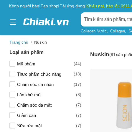
Kênh người bán
Tạo shop
Tải ứng dụng
Khiếu nại, báo lỗi: 0911
Collagen Nước
Collagen
S
Trang chủ
Nuskin
Loại sản phẩm
Nuskin
(
81
sản phẩ
Mỹ phẩm
(44)
Thực phẩm chức năng
(18)
Chăm sóc cá nhân
(17)
Lăn khử mùi
(8)
Chăm sóc da mặt
(7)
Giảm cân
(7)
Sữa rửa mặt
(7)