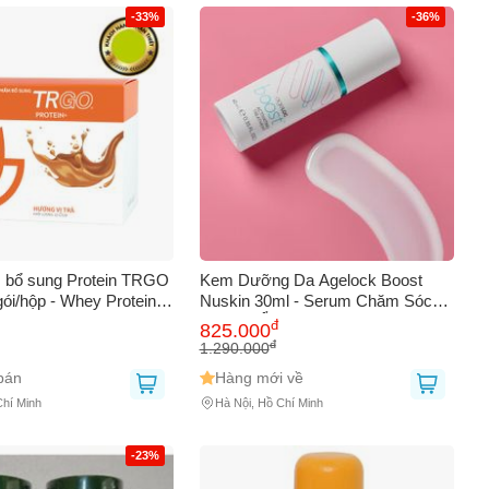
AY
-33%
-36%
 bổ sung Protein TRGO
Kem Dưỡng Da Agelock Boost
ói/hộp - Whey Protein vị
Nuskin 30ml - Serum Chăm Sóc
 trợ phục hồi cơ bắp,
Da Cấp Ẩm, Chống Lão Hóa, Dành
đ
825.000
tiện lợi cho người tập
Cho Da Nhạy Cảm
đ
1.290.000
bán
Hàng mới về
Chí Minh
Hà Nội, Hồ Chí Minh
-23%