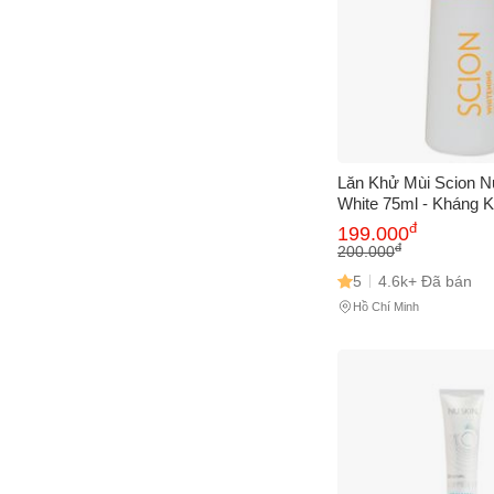
Lăn Khử Mùi Scion N
White 75ml - Kháng K
Da Mịn Màng, Thơm 
đ
199.000
Không Gây Vết Ố Áo
đ
200.000
5
4.6k+ Đã bán
Hồ Chí Minh