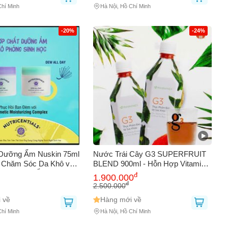
Chí Minh
Hà Nội, Hồ Chí Minh
-20%
-24%
ưỡng Ẩm Nuskin 75ml
Nước Trái Cây G3 SUPERFRUIT
p Chăm Sóc Da Khô và
BLEND 900ml - Hỗn Hợp Vitamin
hục Hồi Độ Ẩm và Sự
Tăng Cường Miễn Dịch, Hỗ Trợ
đ
1.900.000
Cho Làn Da
Tiêu Hóa Và Làm Đẹp Da
đ
2.500.000
 về
Hàng mới về
Chí Minh
Hà Nội, Hồ Chí Minh