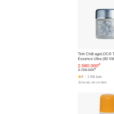
Tinh Chất ageLOC® 
Essence Ultra (60 Viê
Nâng Cơ, Xoá Nhăn, 
đ
2.580.000
Tăng Độ Săn Chắc C
đ
3.758.000
5
1 Đã bán
Hà Nội, Hồ Chí Minh