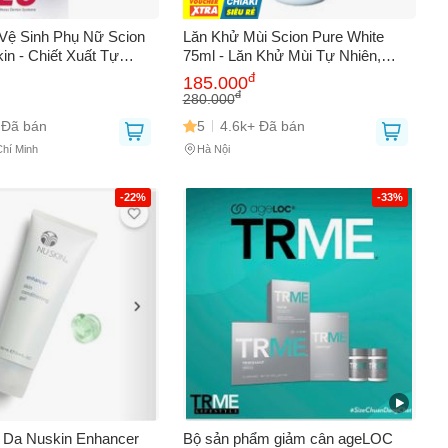
Vệ Sinh Phụ Nữ Scion
Lăn Khử Mùi Scion Pure White
in - Chiết Xuất Tự
75ml - Lăn Khử Mùi Tự Nhiên,
 Vùng Kín Sạch Sẽ,
Ngăn Mồ Hôi, Làm Sáng Da Dưới
đ
185.000
Mùi Hôi, Duy Trì Độ
Cánh Tay, An Toàn Cho Mọi Loại
đ
280.000
Da
 Đã bán
5
4.6k+ Đã bán
Chí Minh
Hà Nội
0
-22%
-33%
 Da Nuskin Enhancer
Bộ sản phẩm giảm cân ageLOC