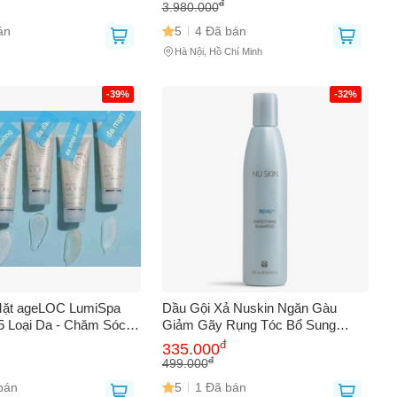
hính Hãng, Dành Cho
Hiệu Quả, Làm Sạch Sâu, Tái Tạo
đ
3.980.000
ảm 727600
Làn Da Trẻ Trung
án
5
4 Đã bán
Hà Nội, Hồ Chí Minh
-39%
-32%
ặt ageLOC LumiSpa
Dầu Gội Xả Nuskin Ngăn Gàu
5 Loại Da - Chăm Sóc
Giảm Gãy Rụng Tóc Bổ Sung
 Năng, Làm Sạch Sâu,
Vitamin - Chăm Sóc Tóc Khỏe
đ
335.000
Độ Ẩm, An Toàn Cho Da
Mạnh 250ml
đ
499.000
bán
5
1 Đã bán