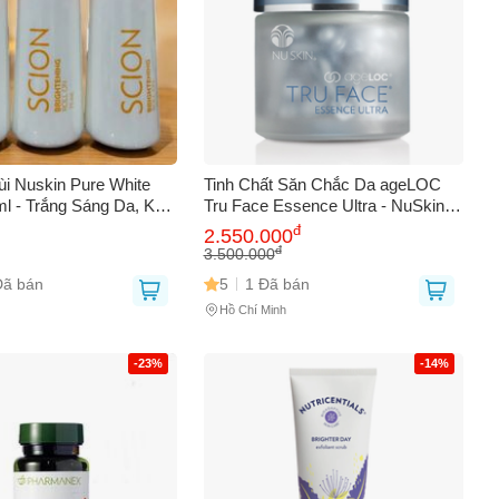
i Nuskin Pure White
Tinh Chất Săn Chắc Da ageLOC
ml - Trắng Sáng Da, Khử
Tru Face Essence Ultra - NuSkin
Quả, Chăm Sóc Da Lành
60 Viên - Chống Lão Hóa, Cải
đ
2.550.000
Thiện Độ Đàn Hồi, Giảm Nếp Nhăn
đ
3.500.000
Đã bán
5
1 Đã bán
Hồ Chí Minh
-23%
-14%