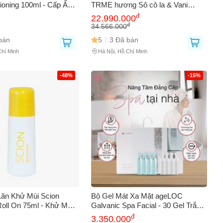
tioning 100ml - Cấp Ẩm,
TRME hương Sô cô la & Vani
a Tổn Thương, Cho Làn
Nuskin - Giải pháp hiệu quả cho
đ
22.990.000
i và Tươi Trẻ
vóc dáng trẻ trung và tươi đẹp
đ
34.566.000
bán
5
3 Đã bán
Chí Minh
Hà Nội, Hồ Chí Minh
-48%
-15%
Lăn Khử Mùi Scion
Bộ Gel Mát Xa Mặt ageLOC
Roll On 75ml - Khử Mùi
Galvanic Spa Facial - 30 Gel Trắng
ắng Da, Tự Tin 24 Giờ,
& Xanh Nuskin - Chăm Sóc Da
đ
3.350.000