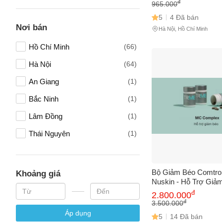
Thương Da, Phù Hợp
đ
965.000
5
4 Đã bán
Nơi bán
Hà Nội, Hồ Chí Minh
Hồ Chí Minh
(66)
Hà Nội
(64)
An Giang
(1)
Bắc Ninh
(1)
Lâm Đồng
(1)
Thái Nguyên
(1)
Bộ Giảm Béo Comtro
Khoảng giá
Nuskin - Hỗ Trợ Giả
Quả Trong 1 Tháng,
đ
2.800.000
Trao Đổi Chất, Sống
đ
3.500.000
Nhiên
Áp dụng
5
14 Đã bán