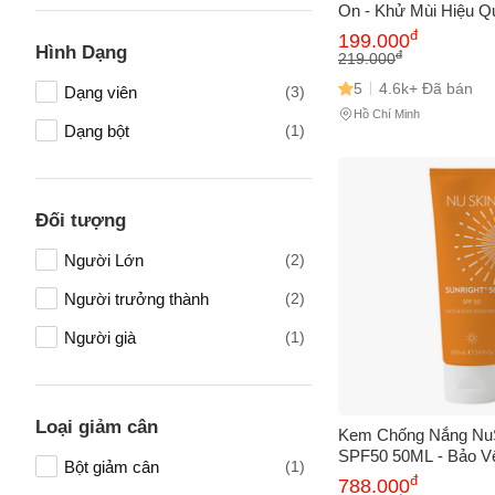
Kem dưỡng mắt
(2)
On - Khử Mùi Hiệu Q
Da Dưới Cánh Tay, T
đ
Vấn đề 
199.000
Xịt khoáng
(1)
Hình Dạng
Ngày
đ
219.000
Máy rửa mặt
(1)
5
4.6k+ Đã bán
Dạng viên
(3)
Hồ Chí Minh
Đồ gia dụng nhà bếp
(1)
Mô tả
(*)
Dạng bột
(1)
Chăm sóc tóc
(1)
Kem ủ tóc
(1)
Đối tượng
Đông trùng hạ thảo
(1)
Người Lớn
(2)
Thực phẩm - Hàng tiêu dùng
(1)
Người trưởng thành
(2)
Sữa dinh dưỡng
(1)
Người già
(1)
Dầu xả
(1)
Hỗ trợ làm đẹp
(1)
Loại giảm cân
Kem Chống Nắng NuS
SPF50 50ML - Bảo V
Bột giảm cân
(1)
Diện, Ngăn Ngừa Lão
đ
788.000