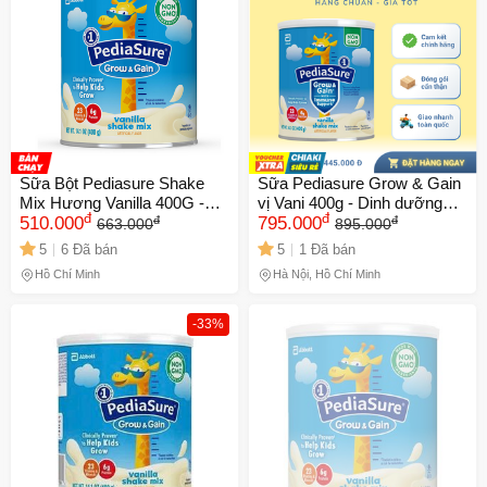
Sữa Bột Pediasure Shake
Sữa Pediasure Grow & Gain
Mix Hương Vanilla 400G -
vị Vani 400g - Dinh dưỡng
đ
đ
đ
đ
Dinh Dưỡng Hỗ Trợ Phát
510.000
toàn diện cho trẻ 1-10 tuổi, hỗ
795.000
663.000
895.000
Triển Trẻ Em, Hương Vị
trợ tăng cân và chiều cao
5
6 Đã bán
5
1 Đã bán
Ngon, Dễ Uống
Hồ Chí Minh
Hà Nội, Hồ Chí Minh
-33%