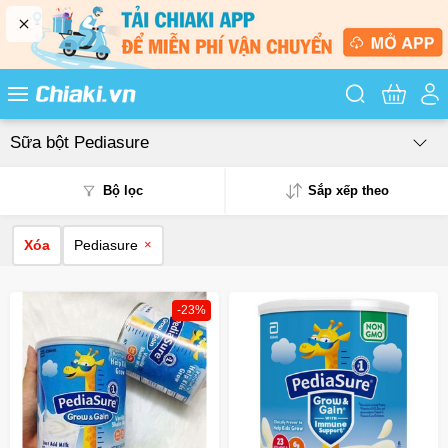
Tìm kiếm sản
Sữa bột Pediasure
Bộ lọc
Sắp xếp theo
Xóa
Pediasure
×
Phổ biến
Mua nhiều
-23%
Mới nhất
Giá từ thấp - cao
Giá từ cao - thấp