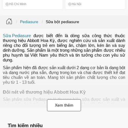
Cường Miễn Dịch Cho Trẻ
Hồ Chí Minh
Hà Nội
Em
Pediasure
Sữa bột pediasure
Sữa Pediasure
được biết đến là dòng sữa công thức thuộc
thương hiệu Abbott Hoa Kỳ, được nghiên cứu và sản xuất dành
riêng cho đối tượng trẻ em biếng ăn, chậm lớn, kén ăn và suy
dinh dưỡng. Sản phẩm là một trong những sản phẩm được nhiều
phụ huynh tại Việt Nam yêu thích và tin tưởng cho con yêu sử
dụng.
Sản phẩm hiện đã được sản xuất dưới 2 dạng cơ bản là dạng bột
và dạng nước pha sẵn, đựng trong lon và chai được thiết kế đạt
🎁 Đừng Bỏ Lỡ! 🎁
tiêu chuẩn về an toàn. Mang tới sản phẩm chất lượng cho con
yêu từ 1 - 13 tuổi.
Mã Giảm Giá Dành Riêng Cho Bạn
Đôi nét về thương hiệu Abbott Hoa Kỳ
Giảm ngay
-
cho bất kỳ đơn hàng nào.
Sản phẩm sữa Pediasure là thương hiệu sữa được sản xuất và
phân phối chính hãng bởi tập đoàn Abbott Hoa Kỳ. Đây là thương
hiệu đã được hình thành từ rất lâu vào năm 1888, lúc đầu thương
XXX-XXXX
hiệu chỉ tập trung vào lĩnh vực y học, sản xuất dược phẩm, trải
qua hơn 133 năm hình thành và phát triển, đến nay thương hiệu
Abbott Hoa Kỳ đã mang tới cho thị trường trên toàn thế giới sản
Tìm kiếm nhiều
Số lần áp dụng:
1
lần