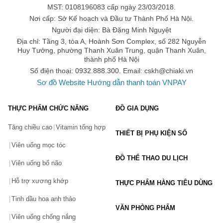
MST: 0108196083 cấp ngày 23/03/2018.
Sữa Pediasure pha sẵn được đánh giá là tốt hơn so với dòng bột,
Nơi cấp: Sở Kế hoạch và Đầu tư Thành Phố Hà Nội.
bởi sản phẩm đã được pha sẵn theo đúng tỉ lệ khuyến cáo của
Người đại diện: Bà Đặng Minh Nguyệt
hãng. Toàn bộ sản phẩm được đóng chai tiện lợi, từ đó giúp mẹ
có thể mang thai bất cứ khi nào bé ra ngoài, đi du lịch hay dã
Địa chỉ: Tầng 3, tòa A, Hoành Sơn Complex, số 282 Nguyễn
ngoại với gia đình. Sản phẩm sử dụng tiện lợi, an toàn, tuy nhiên
Huy Tưởng, phường Thanh Xuân Trung, quận Thanh Xuân,
giá thành sẽ đắt hơn so với dạng pha bột. Sản phẩm tiêu biểu là:
thành phố Hà Nội
Sữa nước cho bé Pediasure của Nga
Số điện thoại: 0932.888.300. Email:
cskh@chiaki.vn
Sơ đồ Website
Hướng dẫn thanh toán VNPAY
Sữa PediaSure nước 237ml (chất xơ Vani -trẻ 2-13 tuổi)
Sữa Pediasure bột
THỰC PHẨM CHỨC NĂNG
ĐỒ GIA DỤNG
Đối với dòng sữa Pediasure dạng bột thì sản phẩm có loại là xuất
Úc và xuất Singapore. Các sản phẩm này vẫn giữ nguyên được
Tăng chiều cao
Vitamin tổng hợp
chất lượng, chỉ khác về kích thước và một chút về thiết kế sao
THIẾT BỊ PHỤ KIỆN SỐ
cho phù hợp với từng quốc gia. Sản phẩm tiêu biểu là:
Viên uống mọc tóc
Sữa Pediasure Singapore có nắp vàng, trọng lượng 400g -
ĐỒ THỂ THAO DU LỊCH
Viên uống bổ não
900g - 1.6kg
Sữa Pediasure Singapore nắp tím, trọng lượng 900g
Hỗ trợ xương khớp
THỰC PHẨM HÀNG TIÊU DÙNG
Sữa Pediasure Úc nắp tím, trọng lượng 850g - 900g
Tinh dầu hoa anh thảo
Sữa Pediasure Úc vỏ xanh, nắp trắng , dành cho trẻ từ 1 - 13
VĂN PHÒNG PHẨM
tuổi.
Viên uống chống nắng