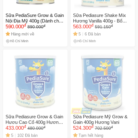
Sữa PediaSure Grow & Gain
Sữa Pediasure Shake Mix
Nội Địa Mỹ 400g (Dành cho
Hương Vanilla 400g - Bổ
đ
đ
đ
đ
bé từ 2-13 tuổi) - Sữa Bột
590.000
Sung Dinh Dưỡng Toàn Diện
563.000
890.000
591.150
Công Thức
Cho Trẻ Biếng Ăn, Hỗ Trợ
Hàng mới về
5
6 Đã bán
Phát Triển Khoẻ Mạnh
Hồ Chí Minh
Hồ Chí Minh
Sữa Pediasure Grow & Gain
Sữa Pediasure Mỹ Grow &
Hươu Cao Cổ 400g Hương
Gain 400g Hương Vani
đ
đ
đ
đ
Vani - Bổ Sung Dinh Dưỡng,
433.000
524.300
480.000
702.500
Phát Triển Chiều Cao, Tăng
5
102 Đã bán
Tạm hết hàng