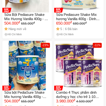
Sữa Bột Pediasure Shake
Sữa Pediasure Shake Mix
Mix Hương Vanilla 400g - Bổ
hương Vanilla 400g - Dinh
đ
đ
đ
đ
Dưỡng và Tăng Cường Sức
504.000
Dưỡng Cho Bé Phát Triển
650.000
655.000
680.000
Khỏe Cho Trẻ Em
Khỏe Mạnh, Chính Hãng Mỹ
Hàng mới về
5
6 Đã bán
Hồ Chí Minh
Hồ Chí Minh
-23%
-11%
Sữa bột PediaSure Shake
Combo 4 Thực phẩm dinh
Mix hương Vanilla 400g -
dưỡng y học cho trẻ 1-10
đ
đ
đ
đ
Dinh dưỡng hoàn hảo giúp
504.000
tuổi: Pediasure vani 850g
3.980.000
655.000
4.500.000
trẻ phát triển chiều cao và