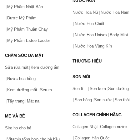
NƯỚC HOA
Mỹ Phẩm Nhật Bản
Nước Hoa Nữ
Nước Hoa Nam
Dược Mỹ Phẩm
Nước Hoa Chiết
Mỹ Phẩm Thuần Chay
Nước Hoa Unisex
Body Mist
Mỹ Phẩm Estee Lauder
Nước Hoa Vùng Kín
CHĂM SÓC DA MẶT
THƯƠNG HIỆU
Sữa rửa mặt
Kem dưỡng ẩm
SON MÔI
Nước hoa hồng
Bạn gặp vấn đề về sản phẩm hay mua hàng?
Son lì
Son kem
Son dưỡng
Hãy báo lỗi cho chúng tôi. Hoặc gọi cho chúng tôi qua số
Kem dưỡng mắt
Serum
0911.888.300
Son bóng
Son nước
Son thỏi
Tẩy trang
Mặt nạ
Tên của bạn
(*)
COLLAGEN CHÍNH HÃNG
MẸ VÀ BÉ
Collagen Nhật
Collagen nước
Siro ho cho bé
Số điện thoại
(*)
Collagen Hàn Quốc
Vitamin tổng hợp cho bà bầu