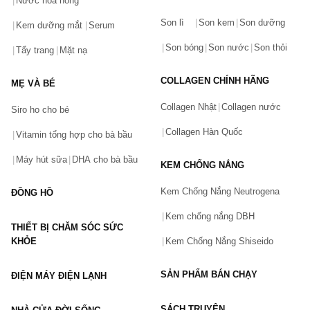
Nước hoa hồng
Bạn gặp vấn đề về sản phẩm hay mua hàng?
Son lì
Son kem
Son dưỡng
Hãy báo lỗi cho chúng tôi. Hoặc gọi cho chúng tôi qua số
Kem dưỡng mắt
Serum
0911.888.300
Son bóng
Son nước
Son thỏi
Tẩy trang
Mặt nạ
Tên của bạn
(*)
COLLAGEN CHÍNH HÃNG
MẸ VÀ BÉ
Collagen Nhật
Collagen nước
Siro ho cho bé
Số điện thoại
(*)
Collagen Hàn Quốc
Vitamin tổng hợp cho bà bầu
Máy hút sữa
DHA cho bà bầu
KEM CHỐNG NẮNG
Email
Kem Chống Nắng Neutrogena
ĐỒNG HỒ
Kem chống nắng DBH
THIẾT BỊ CHĂM SÓC SỨC
Vấn đề
(*)
KHỎE
Kem Chống Nắng Shiseido
SẢN PHẨM BÁN CHẠY
ĐIỆN MÁY ĐIỆN LẠNH
Mô tả
(*)
SÁCH TRUYỆN