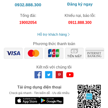
0932.888.300
Đăng ký ngay
XXX-XXXX
Tổng đài:
Khiếu nại, báo lỗi:
19002054
0911.888.300
Số lần áp dụng:
1
lần
Áp dụng cho đơn hàng từ:
0
Chỉ áp dụng cho gian hàng:
Hỗ trợ khách hàng
Ngày hết hạn:
Phương thức thanh toán
LẤY MÃ NGAY
Kết nối với chúng tôi
Tải ứng dụng điện thoại
Check giá nhanh - Tìm kiếm dễ - Ưu đãi nhiều