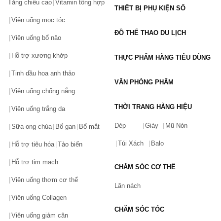
Tăng chiều cao
Vitamin tổng hợp
THIẾT BỊ PHỤ KIỆN SỐ
Viên uống mọc tóc
ĐỒ THỂ THAO DU LỊCH
Viên uống bổ não
Hỗ trợ xương khớp
THỰC PHẨM HÀNG TIÊU DÙNG
Tinh dầu hoa anh thảo
VĂN PHÒNG PHẨM
Viên uống chống nắng
THỜI TRANG HÀNG HIỆU
Viên uống trắng da
Dép
Giày
Mũ Nón
Sữa ong chúa
Bổ gan
Bổ mắt
Túi Xách
Balo
Hỗ trợ tiêu hóa
Tảo biển
Hỗ trợ tim mạch
CHĂM SÓC CƠ THỂ
Viên uống thơm cơ thể
Lăn nách
Viên uống Collagen
CHĂM SÓC TÓC
Viên uống giảm cân