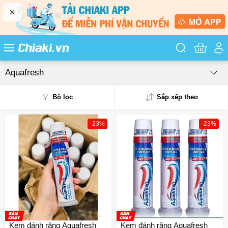
Tìm kiếm sản
Aquafresh
Bộ lọc
Sắp xếp theo
-23%
-23%
Phổ biến
Mua nhiều
Mới nhất
Giá từ thấp - cao
Giá từ cao - thấp
Kem đánh răng Aquafresh
Kem đánh răng Aquafresh