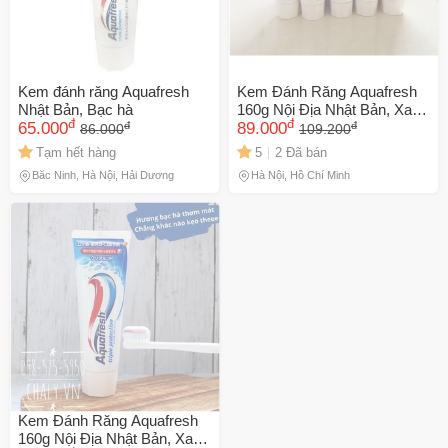
Kem đánh răng Aquafresh
Kem Đánh Răng Aquafresh
Nhật Bản, Bạc hà
160g Nội Địa Nhật Bản, Xanh
đ
đ
đ
đ
65.000
lá
89.000
86.000
109.200
Tạm hết hàng
5
2 Đã bán
Bắc Ninh, Hà Nội, Hải Dương
Hà Nội, Hồ Chí Minh
Kem Đánh Răng Aquafresh
160g Nội Địa Nhật Bản, Xanh