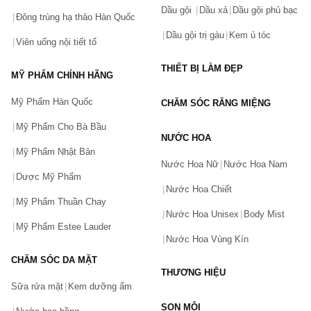
Dầu gội
Dầu xả
Dầu gội phủ bạc
Đông trùng hạ thảo Hàn Quốc
Dầu gội trị gàu
Kem ủ tóc
Viên uống nội tiết tố
THIẾT BỊ LÀM ĐẸP
MỸ PHẨM CHÍNH HÃNG
Mỹ Phẩm Hàn Quốc
CHĂM SÓC RĂNG MIỆNG
Mỹ Phẩm Cho Bà Bầu
NƯỚC HOA
Mỹ Phẩm Nhật Bản
Nước Hoa Nữ
Nước Hoa Nam
Dược Mỹ Phẩm
Nước Hoa Chiết
Mỹ Phẩm Thuần Chay
Nước Hoa Unisex
Body Mist
Mỹ Phẩm Estee Lauder
Nước Hoa Vùng Kín
CHĂM SÓC DA MẶT
THƯƠNG HIỆU
Sữa rửa mặt
Kem dưỡng ẩm
SON MÔI