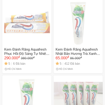
Kem Đánh Răng Aquafresh
Kem Đánh Răng Aquafresh
Phục Hồi Độ Sáng Tự Nhiên
Nhật Bản Hương Trà Xanh -
đ
đ
đ
đ
158.7g - Chống Sâu Răng,
290.000
Giữ Răng Trắng Sáng, Chắc
65.000
380.000
86.000
Làm Sáng Răng, Hơi Thở
Khỏe, Hơi Thở Thơm Mát,
5
6 Đã bán
5
412 Đã bán
Thơm Mát, Chăm Sóc Răng
Nụ Cười Rạng Rỡ
Hồ Chí Minh
Hồ Chí Minh
Miệng Từ Anh