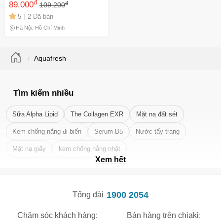
đ
đ
dương
89.000
109.200
5
2 Đã bán
Hà Nội, Hồ Chí Minh
Aquafresh
Tìm kiếm nhiều
Sữa Alpha Lipid
The Collagen EXR
Mặt nạ đất sét
Kem chống nắng đi biển
Serum B5
Nước tẩy trang
Mặt nạ giấy
kem chống nắng nhật
Xem hết
Tẩy tế bào chết da mặt tốt nhất
🎁 Đừng Bỏ Lỡ! 🎁
1900 2054
Tổng đài
Mã Giảm Giá Dành Riêng Cho Bạn
Chăm sóc khách hàng:
Bán hàng trên chiaki:
Giảm ngay
-
cho bất kỳ đơn hàng nào.