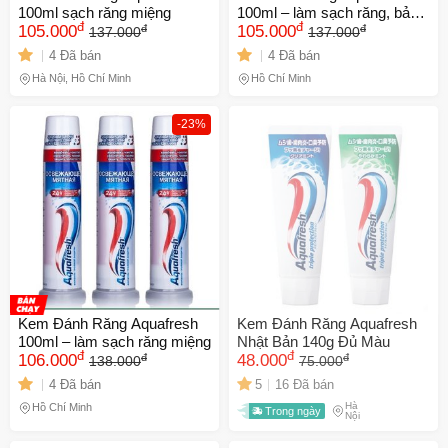
100ml sạch răng miệng
100ml – làm sạch răng, bảo
đ
đ
đ
đ
105.000
vệ men răng
105.000
137.000
137.000
4 Đã bán
4 Đã bán
Hà Nội, Hồ Chí Minh
Hồ Chí Minh
-23%
Kem Đánh Răng Aquafresh
Kem Đánh Răng Aquafresh
100ml – làm sạch răng miệng
Nhật Bản 140g Đủ Màu
đ
đ
đ
đ
106.000
48.000
138.000
75.000
4 Đã bán
5
16 Đã bán
Hà
Hồ Chí Minh
Trong ngày
Nội