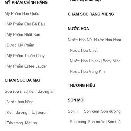
MỸ PHẨM CHÍNH HÃNG
màu trắng làm thổn thức bao trái tim cô gái. Mùi hương
nước hoa nhẹ nhàng thanh lịch phù hợp cho những bữa
Mỹ Phẩm Hàn Quốc
CHĂM SÓC RĂNG MIỆNG
tiệc, buổi cafe gặp bạn bè hoặc tại nơi làm việc. Dòng
Bvlgari Omnia perfume được yêu thích
Mỹ Phẩm Cho Bà Bầu
Nước hoa nữ Bvlgari Omnia Coral Eau de Toilette
, Chiết
NƯỚC HOA
10ml | Giá 330.000đ
Mỹ Phẩm Nhật Bản
Nước Hoa Nữ
Nước Hoa Nam
Nước hoa nữ Bvlgari Omnia Crystalline EDT
, Chiết 10ml
Dược Mỹ Phẩm
| Giá 380.000đ
Nước Hoa Chiết
Nước hoa Bvlgari Omnia Amethyste EDT
, Chiết 10ml |
Mỹ Phẩm Thuần Chay
Giá 350.000đ
Nước Hoa Unisex
Body Mist
Mỹ Phẩm Estee Lauder
Nước Hoa Vùng Kín
Nước hoa Bvlgari Rose Goldea quyến rũ ngọt ngào
Bvlgari Rose Goldea mùi hương cổ điển tươi mát, nữ tính
CHĂM SÓC DA MẶT
và sắc nét. Mùi hương này rất hoàn hảo để bạn sử dụng
THƯƠNG HIỆU
trong ngày và đi làm. Nếu bạn thích nước hoa màu hồng
Sữa rửa mặt
Kem dưỡng ẩm
phấn không quá ngọt và có chút phấn, nước hoa này sẽ là
SON MÔI
sự yêu thích mới của bạn.
Nước hoa hồng
Bạn gặp vấn đề về sản phẩm hay mua hàng?
Nước hoa Bvlgari Rose Goldea Eau De Parfum
, Chiết
Son lì
Son kem
Son dưỡng
Hãy báo lỗi cho chúng tôi. Hoặc gọi cho chúng tôi qua số
Kem dưỡng mắt
Serum
10ml | Giá 380.000đ
0911.888.300
Son bóng
Son nước
Son thỏi
Nước hoa nữ Bvlgari Rose Goldea Blossom Delight
Tẩy trang
Mặt nạ
EDP
,10ml | Giá 380.000đ
Tên của bạn
(*)