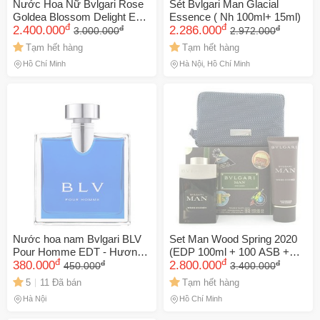
Nước Hoa Nữ Bvlgari Rose
Sét Bvlgari Man Glacial
Goldea Blossom Delight EDP
Essence ( Nh 100ml+ 15ml)
đ
đ
đ
đ
50ml
2.400.000
2.286.000
3.000.000
2.972.000
Tạm hết hàng
Tạm hết hàng
Hồ Chí Minh
Hà Nội, Hồ Chí Minh
🎁 Đừng Bỏ Lỡ! 🎁
Nước hoa nam Bvlgari BLV
Set Man Wood Spring 2020
Mã Giảm Giá Dành Riêng Cho Bạn
Pour Homme EDT - Hương
(EDP 100ml + 100 ASB +
đ
đ
đ
đ
gỗ đàng hương quyến rũ,
380.000
Pouch)
2.800.000
450.000
3.400.000
Giảm ngay
-
cho bất kỳ đơn hàng nào.
sang trọng và nam tính cho
5
11 Đã bán
Tạm hết hàng
phái mạnh
Hà Nội
Hồ Chí Minh
XXX-XXXX