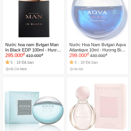
Nước hoa nam Bvlgari Man
Nước Hoa Nam Bvlgari Aqva
In Black EDP 100ml - Hương
Atlantiqve 10ml - Hương Biển
đ
đ
đ
đ
vị bí ẩn, nam tính, lịch lãm
295.000
Tươi Mát, Nam Tính, Cảm
299.000
410.000
430.000
với cảm hứng từ thần
Giác Sảng Khoái, Quà Tặng
5
19 Đã bán
5
18 Đã bán
Vulcan, phù hợp cho mọi dịp.
Thể Thao
Hồ Chí Minh
Hà Nội