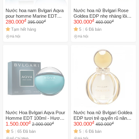
Nước hoa nam Bvlgari Aqva
Nước hoa nữ Bvlgari Rose
pour homme Marine EDT
Goldea EDP nhẹ nhàng lôi
đ
đ
đ
đ
tươi mát
280.000
cuốn
300.000
395.000
460.000
Tạm hết hàng
5
6 Đã bán
Hà Nội
Hà Nội
Nước Hoa Bvlgari Aqva Pour
Nước hoa nữ Bvlgari Goldea
Homme EDT 100ml - Hương
EDP tươi trẻ quyến rũ năng
đ
đ
đ
đ
Biển Địa Trung Hải Tươi Mát,
1.500.000
động
300.000
2.000.000
450.000
Sang Trọng, Nam Tính
5
65 Đã bán
5
6 Đã bán
Hồ Chí Minh
Hà Nội