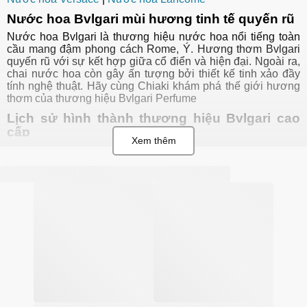
Nước hoa Bvlgari mùi hương tinh tế quyến rũ
Nước hoa Bvlgari là thương hiệu nước hoa nổi tiếng toàn
cầu mang đậm phong cách Rome, Ý. Hương thơm Bvlgari
quyến rũ với sự kết hợp giữa cổ điển và hiện đại. Ngoài ra,
chai nước hoa còn gây ấn tượng bởi thiết kế tinh xảo đầy
tính nghệ thuật. Hãy cùng Chiaki khám phá thế giới hương
thơm của thương hiệu Bvlgari Perfume
Lịch sử hình thành thương hiệu Bvlgari cao
cấp
Bulgari (được viết là “Bvlgari” bằng cách sử dụng bảng
chữ cái Latinh cổ điển) khởi đầu hãng Bvlgari là một nhà
bán lẻ đồ trang sức và hàng xa xỉ của Ý được thành lập
tại Rome vào năm 1884 bởi Sotirious Voulgaris, người
Hy Lạp. Ông cùng với con trai của mình đã phát triển
công ty ngày càng trở nên nổi tiếng hơn với hơn 30 cửa
hàng trên toàn Thế Giới
Sau thành công của dòng sản phẩm thời trang, vào
những năm 1990, dòng nước hoa Bvlgari đã thu hút giới
thời trang cao cấp không kém và tạo ra một chương mới
thú vị trong lịch sử phát triển rực rỡ của Bulgari.
Bạn có thể tìm thấy hương thơm của trà xanh, pha trộn