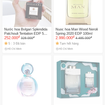
Nước hoa Bvlgari Splendida
Nuoc hoa Man Wood Neroli
Patchouli Tentation EDP 5ml
Spring 2020 EDP 100ml
đ
đ
đ
đ
- Hương thơm quyến rũ,
252.000
2.990.000
328.000
4.485.000
sang trọng, hoàn hảo cho phụ
5
3 Đã bán
Tạm hết hàng
nữ yêu thích sự lịch lãm.
Hồ Chí Minh
Hồ Chí Minh