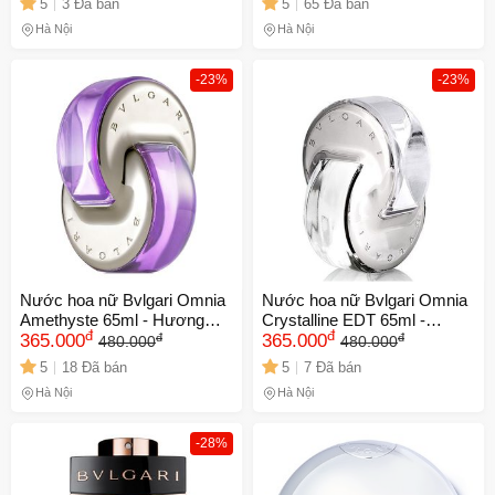
5
3 Đã bán
5
65 Đã bán
Tươi Mát, Đáng Yêu
hương lâu bền.
Hà Nội
Hà Nội
-23%
-23%
Nước hoa nữ Bvlgari Omnia
Nước hoa nữ Bvlgari Omnia
Amethyste 65ml - Hương
Crystalline EDT 65ml -
đ
đ
đ
đ
hoa diên vỹ và bưởi hồng
365.000
Hương thơm thanh mát, gợi
365.000
480.000
480.000
thanh lịch, quyến rũ cho phái
cảm, sự lựa chọn hoàn hảo
5
18 Đã bán
5
7 Đã bán
đẹp
cho phái đẹp.
Hà Nội
Hà Nội
-28%