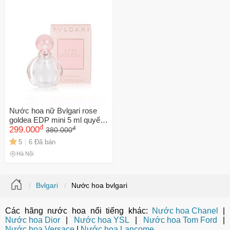
Số lần áp dụng:
1
lần
Áp dụng cho đơn hàng từ:
0
Chỉ áp dụng cho gian hàng:
Ngày hết hạn:
LẤY MÃ NGAY
Nước hoa nữ Bvlgari rose
goldea EDP mini 5 ml quyến
đ
đ
rũ tinh tế
299.000
380.000
5
6 Đã bán
Hà Nội
Bvlgari
Nước hoa bvlgari
Các hãng nước hoa nổi tiếng khác:
Nước hoa Chanel
|
Nước hoa Dior
|
Nước hoa YSL
|
Nước hoa Tom Ford
|
Nước hoa Versace
|
Nước hoa Lancome