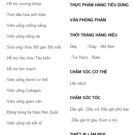
| Giá 1.895.000đ
Hỗ trợ xương khớp
THỰC PHẨM HÀNG TIÊU DÙNG
Nước hoa Bvlgari Man Wood Essence EDP, Full 100ml |
Giá 1.895.000đ
Tinh dầu hoa anh thảo
VĂN PHÒNG PHẨM
Viên uống chống nắng
Nước hoa Bvlgari Pour Homme tinh tế sang trọng
Bvlgari Pour Homme được yêu thích không chỉ vì thương
THỜI TRANG HÀNG HIỆU
Viên uống trắng da
hiệu Bvlgari mà còn vì sự hấp dẫn mạnh mẽ, chững chạc
của người đàn ông. Thuộc nhóm hương gỗ phương đông
Dép
Giày
Mũ Nón
Sữa ong chúa
Bổ gan
Bổ mắt
cay nồng nước hoa nam này tạo nên một mùi hương ấm áp,
tinh tế thích hợp dùng trong thời tiết se se lạnh
Túi Xách
Balo
Hỗ trợ tiêu hóa
Tảo biển
Nước hoa nam Bvlgari Pour Homme Eau de Toilette
,
Hỗ trợ tim mạch
Chiết 10ml | Giá 280.000đ
CHĂM SÓC CƠ THỂ
Nước hoa Bvlgari Pour Homme Soir EDT, Full 100ml
Viên uống thơm cơ thể
Lăn nách
Nước hoa Bvlgari Pour Homme Extreme EDT, Full
Viên uống Collagen
100ml
CHĂM SÓC TÓC
Dòng nước hoa Bvlgari nữ được yêu thích
Viên uống giảm cân
nhất hiện nay
Dầu gội
Dầu xả
Dầu gội phủ bạc
Đông trùng hạ thảo Hàn Quốc
Nước hoa Bvlgari Omnia lãng mạn nhẹ nhàng
Dầu gội trị gàu
Kem ủ tóc
Viên uống nội tiết tố
Với thiết kế lấy cảm hứng từ màu sắc lung linh của đá quý
thạch anh tím, viên đá Sapphire màu hồng, viên đá Sapphire
THIẾT BỊ LÀM ĐẸP