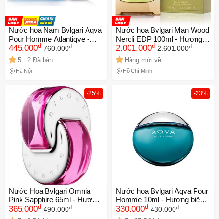
Nước hoa Nam Bvlgari Aqva
Nước hoa Bvlgari Man Wood
Pour Homme Atlantiqve -
Neroli EDP 100ml - Hương
đ
đ
đ
đ
Hương Biển Tươi Mát,
445.000
thơm tươi mới và tinh tế cho
2.001.000
760.000
2.601.000
Phong Cách Nam Tính, Năng
phái mạnh, món quà hoàn
5
2 Đã bán
Hàng mới về
Động, 2017
hảo cho mọi dịp
Hà Nội
Hồ Chí Minh
-25%
-23%
Nước Hoa Bvlgari Omnia
Nước hoa Bvlgari Aqva Pour
Pink Sapphire 65ml - Hương
Homme 10ml - Hương biển
đ
đ
đ
đ
Bưởi Hồng, Hoa Sứ Đặc
365.000
tươi mát, nước hoa nam
330.000
490.000
430.000
Trưng - Nữ Tính, Sang Trọng,
phong cách hiện đại, lưu