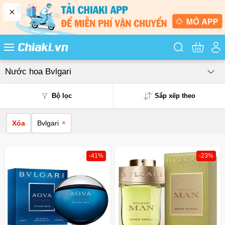
Tìm kiếm sản
Nước hoa Bvlgari
Bộ lọc
Sắp xếp theo
Xóa
Bvlgari
×
Phổ biến
Mua nhiều
-41%
-23%
Mới nhất
Giá từ thấp - cao
Giá từ cao - thấp