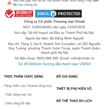
Nếu bạn gặp vấn đề về
Sản phẩm
hoặc
Mua hàng
? Hãy
báo
Nước hoa nam Bvlgari Aqva Pour Homme Atlantiqve
lỗi
cho chúng tôi.
EDT
, Mini 5ml | Giá 330.000đ
Nước hoa nam Bvlgari Aqva Pour Homme EDT
, Chiết
10ml | Giá 300.000đ
Công ty Cổ phần Thương mại Chiaki
Nước hoa nam Bvlgari Aqva Pour Homme Marine EDT
,
MST: 0108196083 cấp ngày 23/03/2018.
Chiết 10ml | Giá 280.000đ
Nơi cấp: Sở Kế hoạch và Đầu tư Thành Phố Hà Nội.
Người đại diện: Bà Đặng Minh Nguyệt
Nước hoa Bvlgari Man táo bạo quyến rũ
Địa chỉ: Tầng 3, tòa A, Hoành Sơn Complex, số 282 Nguyễn
Nước hoa Bvlgari Man mang xu hướng hương thơm táo
Huy Tưởng, phường Thanh Xuân Trung, quận Thanh Xuân,
bạo và quyến rũ là chai nước hoa lý tưởng cho những
thành phố Hà Nội
người nồng nhiệt, gợi cảm và bí ẩn. Mùi hương quyến rũ
Số điện thoại: 0932.888.300. Email:
cskh@chiaki.vn
phù hợp cho nam giới sử dụng trong một buổi hẹn hò lãng
Sơ đồ Website
Hướng dẫn thanh toán VNPAY
mạn
Nước hoa nam Bvlgari Man Wood Neroli EDP
, Chiết
10ml | Giá 380.000đ
THỰC PHẨM CHỨC NĂNG
ĐỒ GIA DỤNG
Nước hoa nam Bvlgari Man In Black Eau de Parfum
,
Tăng chiều cao
Vitamin tổng hợp
Chiết 10ml | Giá 320.000đ
THIẾT BỊ PHỤ KIỆN SỐ
Nước hoa Bvlgari Man Extreme EDT, Chiết 5ml | Giá
Viên uống mọc tóc
387.000đ
ĐỒ THỂ THAO DU LỊCH
Viên uống bổ não
Nước hoa Bvlgari Man Terrae Essence EDP, Full 100ml