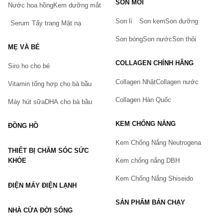
SON MÔI
Nước hoa hồng
Kem dưỡng mắt
Hãy báo lỗi cho chúng tôi. Hoặc gọi cho chúng tôi qua số
0911.888.300
Son lì
Son kem
Son dưỡng
Serum
Tẩy trang
Mặt nạ
Tên của bạn
(*)
Son bóng
Son nước
Son thỏi
MẸ VÀ BÉ
COLLAGEN CHÍNH HÃNG
Siro ho cho bé
Số điện thoại
(*)
Collagen Nhật
Collagen nước
Vitamin tổng hợp cho bà bầu
Collagen Hàn Quốc
Máy hút sữa
DHA cho bà bầu
Email
KEM CHỐNG NẮNG
ĐỒNG HỒ
Kem Chống Nắng Neutrogena
THIẾT BỊ CHĂM SÓC SỨC
Vấn đề
(*)
KHỎE
Kem chống nắng DBH
Kem Chống Nắng Shiseido
ĐIỆN MÁY ĐIỆN LẠNH
Mô tả
(*)
SẢN PHẨM BÁN CHẠY
NHÀ CỬA ĐỜI SỐNG