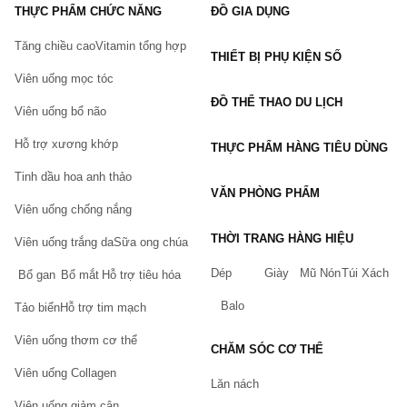
THỰC PHẨM CHỨC NĂNG
ĐỒ GIA DỤNG
Tăng chiều cao
Vitamin tổng hợp
THIẾT BỊ PHỤ KIỆN SỐ
Viên uống mọc tóc
ĐỒ THỂ THAO DU LỊCH
Viên uống bổ não
Hỗ trợ xương khớp
THỰC PHẨM HÀNG TIÊU DÙNG
Tinh dầu hoa anh thảo
VĂN PHÒNG PHẨM
Viên uống chống nắng
THỜI TRANG HÀNG HIỆU
Viên uống trắng da
Sữa ong chúa
Dép
Giày
Mũ Nón
Túi Xách
Bổ gan
Bổ mắt
Hỗ trợ tiêu hóa
Balo
Tảo biển
Hỗ trợ tim mạch
Viên uống thơm cơ thể
CHĂM SÓC CƠ THỂ
Viên uống Collagen
Lăn nách
Viên uống giảm cân