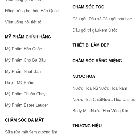
CHĂM SÓC TÓC
Đông trùng hạ thảo Hàn Quốc
Dầu gội
Dầu xả
Dầu gội phủ bạc
Viên uống nội tiết tố
Dầu gội trị gàu
Kem ủ tóc
MỸ PHẨM CHÍNH HÃNG
THIẾT BỊ LÀM ĐẸP
Mỹ Phẩm Hàn Quốc
Mỹ Phẩm Cho Bà Bầu
CHĂM SÓC RĂNG MIỆNG
Mỹ Phẩm Nhật Bản
NƯỚC HOA
Dược Mỹ Phẩm
Nước Hoa Nữ
Nước Hoa Nam
Mỹ Phẩm Thuần Chay
Nước Hoa Chiết
Nước Hoa Unisex
Mỹ Phẩm Estee Lauder
Body Mist
Nước Hoa Vùng Kín
CHĂM SÓC DA MẶT
THƯƠNG HIỆU
Sữa rửa mặt
Kem dưỡng ẩm
Bạn gặp vấn đề về sản phẩm hay mua hàng?