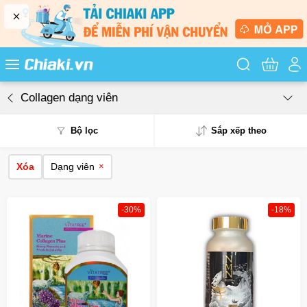
Tìm kiếm sản
Collagen dạng viên
Bộ lọc
Sắp xếp theo
Xóa
Dạng viên
×
Phổ biến
Mua nhiều
-30%
-18%
Mới nhất
Giá từ thấp - cao
Giá từ cao - thấp