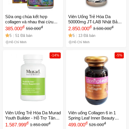
Sữa ong chúa kết hợp
Viên Uống Trẻ Hóa Da
collagen và nhau thai cừu
50000mg JT-LAB Nhật Bản -
Vitatree Marine Collagen Plus
đ
Tăng Cường Collagen,
đ
đ
đ
385.000
2.850.000
550.000
3.500.000
Dưỡng Ẩm, Cải Thiện Nếp
5
51 Đã bán
5
13 Đã bán
Nhăn, Sáng Khỏe Da 120
Viên
Hồ Chí Minh
Hồ Chí Minh
-14%
-5%
Viên Uống Trẻ Hóa Da Murad
Viên uống Collagen 6 in 1
Youth Builder - Hỗ Trợ Tăng
Spring Leaf Inner Beauty
Sinh Collagen, Căng Mịn Da -
đ
Plus của Úc - Hỗ trợ làm đẹp
đ
đ
đ
1.587.999
499.000
1.850.000
526.000
Phù Hợp Mọi Loại Da, 120
da, tóc, móng chắc khỏe cho