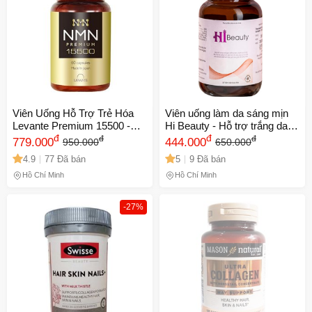
Viên Uống Hỗ Trợ Trẻ Hóa
Viên uống làm da sáng mịn
Levante Premium 15500 -
Hi Beauty - Hỗ trợ trắng da
Tăng Cường Collagen, Đàn
đ
tự nhiên, mờ thâm & chống
đ
đ
đ
779.000
444.000
950.000
650.000
Hồi Da, 60 Viên, Chất Lượng
lão hóa - Lọ 30 viên bổ sung
4.9
77 Đã bán
5
9 Đã bán
Cao
collagen
Hồ Chí Minh
Hồ Chí Minh
-27%