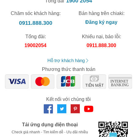
1900 2054
Tổng đài
XXX-XXXX
Chăm sóc khách hàng:
Bán hàng trên chiaki:
0911.888.300
Đăng ký ngay
Số lần áp dụng:
1
lần
Áp dụng cho đơn hàng từ:
0
Tổng đài:
Khiếu nại, báo lỗi:
Chỉ áp dụng cho gian hàng:
Ngày hết hạn:
19002054
0911.888.300
LẤY MÃ NGAY
Hỗ trợ khách hàng
Phương thức thanh toán
Kết nối với chúng tôi
Tải ứng dụng điện thoại
Check giá nhanh - Tìm kiếm dễ - Ưu đãi nhiều