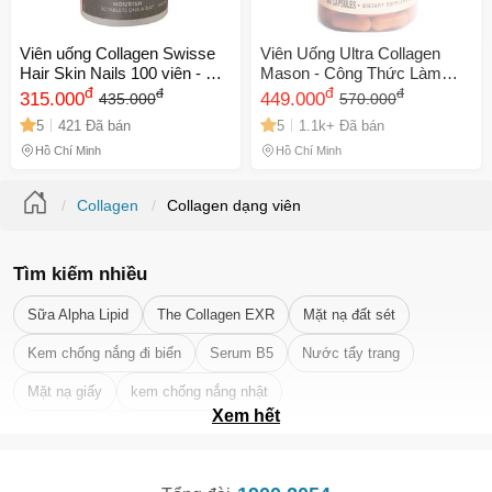
Viên uống Collagen Swisse
Viên Uống Ultra Collagen
Hair Skin Nails 100 viên - Hỗ
Mason - Công Thức Làm
trợ đẹp da, tóc, móng -
đ
Đẹp Da với 14 Vitamin và
đ
đ
đ
315.000
449.000
435.000
570.000
Vitamin cần thiết từ Úc
Khoáng Chất, Giúp Da Trẻ
5
421 Đã bán
5
1.1k+ Đã bán
Trung và Ẩm Mượt
Hồ Chí Minh
Hồ Chí Minh
Collagen
Collagen dạng viên
Tìm kiếm nhiều
Sữa Alpha Lipid
The Collagen EXR
Mặt nạ đất sét
Kem chống nắng đi biển
Serum B5
Nước tẩy trang
🎁 Đừng Bỏ Lỡ! 🎁
Mặt nạ giấy
kem chống nắng nhật
Xem hết
Mã Giảm Giá Dành Riêng Cho Bạn
Tẩy tế bào chết da mặt tốt nhất
Giảm ngay
-
cho bất kỳ đơn hàng nào.