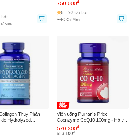
Da - Hiệu Quả cho Phụ
đ
750.000
iên Mỹ
5
92 Đã bán
 bán
Hồ Chí Minh
Chí Minh
Collagen Thủy Phân
Viên uống Puritan's Pride
ride Hydrolyzed
Coenzyme CoQ10 100mg - Hỗ trợ
pe I, III 180 Viên - Tăng
sức khỏe tim mạch, tăng cường
đ
570.300
àn Hồi, Trẻ Hóa Da,
năng lượng & sức bền cho cơ thể
đ
583.100
 Mỹ