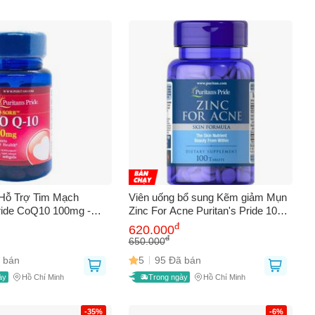
Hỗ Trợ Tim Mạch
Viên uống bổ sung Kẽm giảm Mụn
Pride CoQ10 100mg -
Zinc For Acne Puritan's Pride 100
ằng Cholesterol, Tăng
viên - Hỗ trợ làm đẹp da và tăng
đ
620.000
c Khỏe Tim Mạch, 60
cường sức đề kháng
đ
650.000
 bán
5
95 Đã bán
ày
Hồ Chí Minh
Trong ngày
Hồ Chí Minh
-35%
-6%