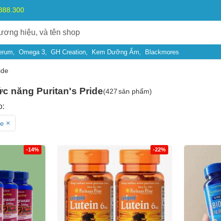
.888.300
erum
Omega 3
GH Creation
Kem Dưỡng Ẩm
Blackmores
ide
 năng Puritan's Pride
(
427
sản phẩm)
o:
×
de
-14%
-22%