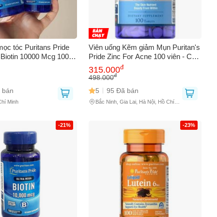
ọc tóc Puritans Pride
Viên uống Kẽm giảm Mụn Puritan's
 Biotin 10000 Mcg 100
Pride Zinc For Acne 100 viên - Cải
thiện sức khỏe làn da, ngăn ngừa
đ
315.000
mụn hiệu quả
đ
498.000
 bán
5
95 Đã bán
0
Chí Minh
Bắc Ninh, Gia Lai, Hà Nội, Hồ Chí
Minh
-21%
-23%