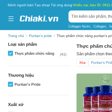
Kênh người bán
Tạo shop
Tải ứng dụng
Khiếu nại, báo lỗi: 0911
Collagen Nước
Collagen
S
Trang chủ
Puritan's pride
Thực phẩm chức năng puritan's pr
Loại sản phẩm
Thực phẩm chức
Thực phẩm chức năng
Sản phẩm chọn the
(41)
Xóa
Puritan's Pri
Thương hiệu
Puritan's Pride
Xuất xứ