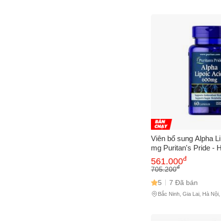
Viên bổ sung Alpha Li
mg Puritan's Pride - 
và sức khỏe, 60 viên 
đ
561.000
đ
705.200
5
7 Đã bán
Bắc Ninh, Gia Lai, Hà Nội
Minh