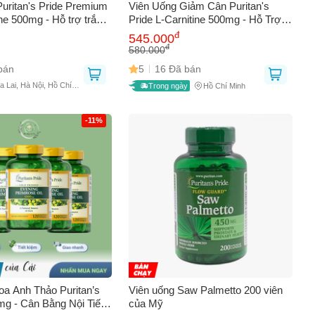
Puritan's Pride Premium
Viên Uống Giảm Cân Puritan's
ne 500mg - Hỗ trợ trắng
Pride L-Carnitine 500mg - Hỗ Trợ
ường miễn dịch, sức
Chuyển Hóa Năng Lượng, 60 Viên
đ
545.000
ên, 30 viên Mỹ
Mỹ
đ
580.000
bán
5
16 Đã bán
a Lai, Hà Nội, Hồ Chí
Trong ngày
Hồ Chí Minh
-11%
oa Anh Thảo Puritan’s
Viên uống Saw Palmetto 200 viên
mg - Cân Bằng Nội Tiết
của Mỹ