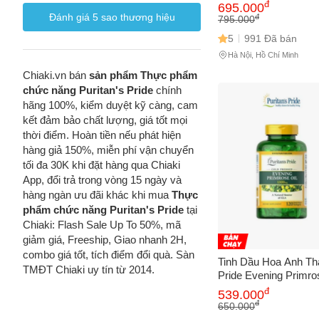
tiết và dưỡng da hiệu
đ
695.000
nữ - 120 viên Mỹ
Đánh giá
5
sao thương hiệu
đ
795.000
5
991 Đã bán
Hà Nội, Hồ Chí Minh
Chiaki.vn bán
sản phẩm Thực phẩm
chức năng Puritan's Pride
chính
hãng 100%, kiểm duyệt kỹ càng, cam
kết đảm bảo chất lượng, giá tốt mọi
thời điểm. Hoàn tiền nếu phát hiện
hàng giả 150%, miễn phí vận chuyển
tối đa 30K khi đặt hàng qua Chiaki
App, đổi trả trong vòng 15 ngày và
hàng ngàn ưu đãi khác khi mua
Thực
phẩm chức năng Puritan's Pride
tại
Chiaki: Flash Sale Up To 50%, mã
giảm giá, Freeship, Giao nhanh 2H,
combo giá tốt, tích điểm đổi quà. Sàn
Tinh Dầu Hoa Anh Thả
TMĐT Chiaki uy tín từ 2014.
Pride Evening Primro
1300mg - Cân Bằng Nộ
đ
539.000
Nữ, Hỗ Trợ Làm Đẹp 
đ
650.000