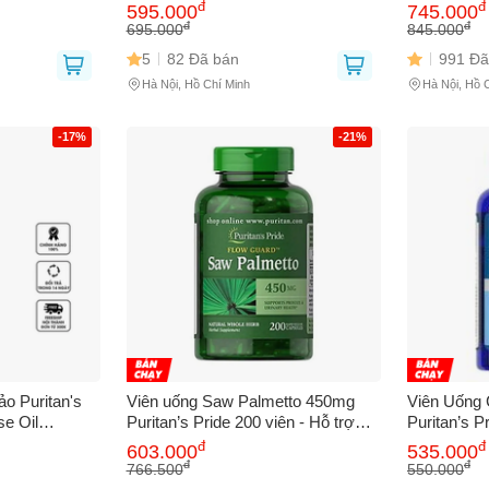
 quả cho phụ
Nắng Nội Sinh, Sáng Da, Giảm
& Làm Đẹp 
đ
đ
595.000
745.000
Nám, Nhập Khẩu Mỹ
Nữ - 120 V
đ
đ
695.000
845.000
5
82 Đã bán
991 Đã
Hà Nội, Hồ Chí Minh
Hà Nội, Hồ 
-17%
-21%
Chào mừng khách hàng mới!
Tặng bạn mã làm quen
🎁 Đừng Bỏ Lỡ! 🎁
cho đơn hàng có giá trị từ
Mã Giảm Giá Dành Riêng Cho Bạn
o Puritan's
Viên uống Saw Palmetto 450mg
Viên Uống 
Khi mua hàng trên
CHIAKI
se Oil
Puritan’s Pride 200 viên - Hỗ trợ
Puritan’s P
Giảm ngay
-
cho bất kỳ đơn hàng nào.
i Tiết Tố
sức khỏe tuyến tiền liệt và chức
Collagen Ty
đ
đ
603.000
535.000
và Sinh Lý
năng tiểu tiện tự nhiên 627979
Cường Độ Đ
đ
đ
766.500
550.000
XXX-XXXX
Hàng Nhập