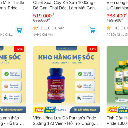
n Milk Thistle
Chiết Xuất Cây Kế Sữa 1000mg -
Viên uống 
n’s Pride -
Bổ Gan, Thải Độc, Làm Mát Gan,
L-Glutathio
tự nhiên, bảo
180 Viên - Sản Phẩm Từ Puritan's
da, tăng c
đ
đ
519.000
388.400
Pride Cho Gan Khỏe Mạnh
khỏe tự nhi
đ
đ
675.000
459.900
5
116 Đã bán
42 Đã 
, Hồ Chí
Hồ Chí Minh
Bắc Ninh, Gi
Minh
-12%
-14%
a anh thảo
Viên Uống Lựu Đỏ Puritan's Pride
Tinh Dầu H
g - Hỗ trợ nội
250mg 120 Viên - Hỗ Trợ Chống
Pride 1300