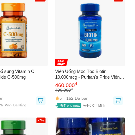
bổ sung Vitamin C
Viên Uống Mọc Tóc Biotin
Pride C-500mg
10.000mcg - Puritan's Pride Viên
100 Viên Giúp Tóc Mọc Khỏe,
đ
460.000
Chắc Khỏe, Phòng Ngừa Rụng Tóc
đ
490.000
án
5
162 Đã bán
Chí Minh, Đà Nẵng
Trong ngày
Hồ Chí Minh
-7%