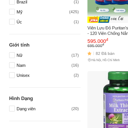
Brazil
(1)
Mỹ
(425)
Úc
(1)
Viên Lựu Đỏ Puritan’
- 120 Viên Chống Nắ
Da & Giảm Nám - Bả
đ
595.000
Mạnh Từ Nhà Sản Xu
Giới tính
đ
695.000
82 Đã bán
Nữ
(17)
Hà Nội, Hồ Chí Minh
Nam
(16)
Tên của
Unisex
(2)
Số điện
Hình Dạng
Dạng viên
(20)
Email