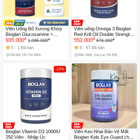
Viên Uống Bổ Xương Khớp
Viên uống Omega 3 Bioglan
Bioglan Glucosamine +
Red Krill Oil Double Strength
đ
đ
đ
đ
Chondroi + Nghệ 120 Viên -
935.000
1000mg - Hỗ trợ tim mạch,
552.000
1.095.000
676.300
Hỗ Trợ Khớp Linh Hoạt,
cải thiện trí nhớ và sức khỏe
5
1 Đã bán
5
67 Đã bán
Giảm Đau Nhức - Thương
não bộ
Hà Nội, Hồ Chí Minh
Bắc Ninh, Gia Lai, Hà Nội, Hồ
Hiệu Uớc Uy Tín
Chí Minh
-15%
Bioglan Vitamin D3 1000IU
Viên Kẹo Nhai Bảo Vệ Mắt
250 Viên - Nhập Úc
Bioglan Kids Eye Guard cho