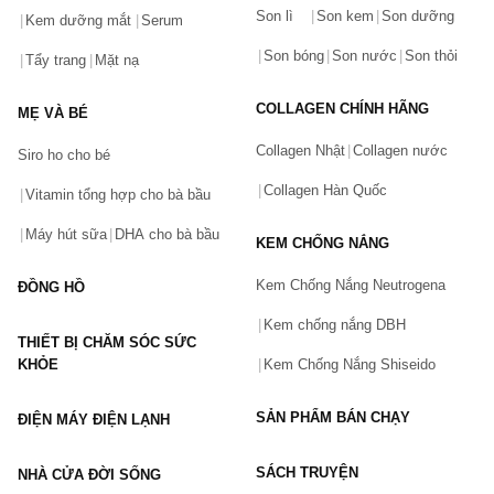
Son lì
Son kem
Son dưỡng
Hãy báo lỗi cho chúng tôi. Hoặc gọi cho chúng tôi qua số
Kem dưỡng mắt
Serum
0911.888.300
Son bóng
Son nước
Son thỏi
Tẩy trang
Mặt nạ
Tên của bạn
(*)
COLLAGEN CHÍNH HÃNG
MẸ VÀ BÉ
Collagen Nhật
Collagen nước
Siro ho cho bé
Số điện thoại
(*)
Collagen Hàn Quốc
Vitamin tổng hợp cho bà bầu
Máy hút sữa
DHA cho bà bầu
KEM CHỐNG NẮNG
Email
Kem Chống Nắng Neutrogena
ĐỒNG HỒ
Kem chống nắng DBH
THIẾT BỊ CHĂM SÓC SỨC
Vấn đề
(*)
KHỎE
Kem Chống Nắng Shiseido
SẢN PHẨM BÁN CHẠY
ĐIỆN MÁY ĐIỆN LẠNH
Mô tả
(*)
SÁCH TRUYỆN
NHÀ CỬA ĐỜI SỐNG