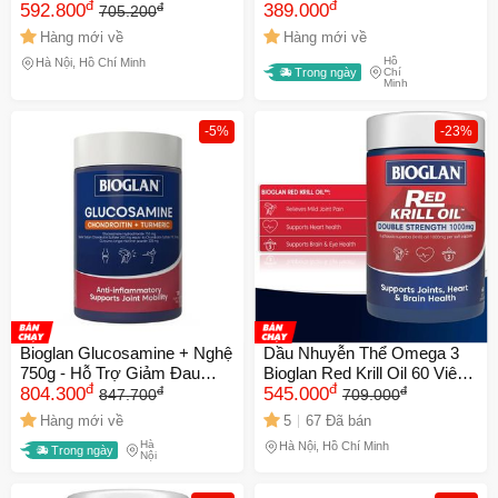
đ
đ
đ
592.800
Trẻ Từ 4 Tuổi - 50 Viên
389.000
705.200
Lutein, Vitamin E, Dễ Ăn Vị
Hàng mới về
Hàng mới về
Việt Quất
Hồ
Hà Nội, Hồ Chí Minh
Trong ngày
Chí
Minh
-5%
-23%
Bioglan Glucosamine + Nghệ
Dầu Nhuyễn Thể Omega 3
750g - Hỗ Trợ Giảm Đau
Bioglan Red Krill Oil 60 Viên -
đ
đ
đ
đ
Viêm Khớp, Tái Tạo Mô Sụn,
804.300
Giải Pháp Cải Thiện Sức
545.000
847.700
709.000
Sản Phẩm Từ Úc Cho Sức
Khỏe Tim Mạch và Tăng
Hàng mới về
5
67 Đã bán
Khỏe Khớp Tối Ơi
Cường Trí Nhớ
Hà
Hà Nội, Hồ Chí Minh
Trong ngày
Nội