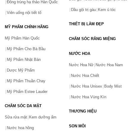
Đông trùng hạ thảo Hàn Quốc
Dầu gội trị gàu
Kem ủ tóc
Viên uống nội tiết tố
THIẾT BỊ LÀM ĐẸP
MỸ PHẨM CHÍNH HÃNG
Mỹ Phẩm Hàn Quốc
CHĂM SÓC RĂNG MIỆNG
Mỹ Phẩm Cho Bà Bầu
NƯỚC HOA
Mỹ Phẩm Nhật Bản
Nước Hoa Nữ
Nước Hoa Nam
Dược Mỹ Phẩm
Nước Hoa Chiết
Mỹ Phẩm Thuần Chay
Nước Hoa Unisex
Body Mist
Mỹ Phẩm Estee Lauder
Nước Hoa Vùng Kín
CHĂM SÓC DA MẶT
THƯƠNG HIỆU
Sữa rửa mặt
Kem dưỡng ẩm
SON MÔI
Nước hoa hồng
Bạn gặp vấn đề về sản phẩm hay mua hàng?