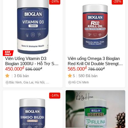
-24%
-28%
Viên Uống Vitamin D3
Viên uống Omega 3 Bioglan
Bioglan 1000IU - Hỗ Trợ Sức
Red Krill Oil Double Strength
đ
đ
đ
đ
Khỏe Xương, Tăng Cường
450.000
1000mg - Hỗ trợ sức khỏe
565.000
596.000
786.000
Miễn Dịch - 250 Viên Bổ
tim mạch và trí não, cải thiện
3 Đã bán
5
580 Đã bán
Sung Hàng Ngày
tình trạng tiền mãn kinh
Bắc Ninh, Gia Lai, Hà Nội, Hồ
Hồ Chí Minh
Chí Minh
-14%