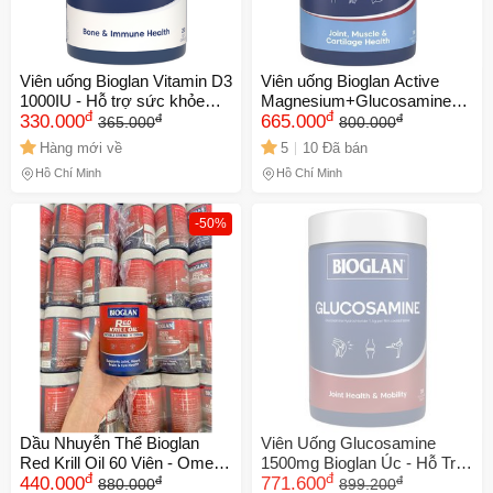
Viên uống Bioglan Vitamin D3
Viên uống Bioglan Active
1000IU - Hỗ trợ sức khỏe
Magnesium+Glucosamine
đ
đ
đ
đ
xương khớp và tăng cường
330.000
Úc - Hỗ trợ sức khỏe cơ bắp
665.000
365.000
800.000
miễn dịch cho người lớn và
và xương khớp, 180 viên
Hàng mới về
5
10 Đã bán
trẻ em trên 12 tuổi
Hồ Chí Minh
Hồ Chí Minh
-50%
Dầu Nhuyễn Thể Bioglan
Viên Uống Glucosamine
Red Krill Oil 60 Viên - Omega
1500mg Bioglan Úc - Hỗ Trợ
đ
đ
đ
đ
3 Hỗ Trợ Sức Khỏe Tim
440.000
Xương Khớp, Tăng Cường
771.600
880.000
899.200