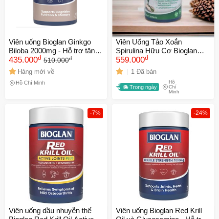
Viên uống Bioglan Ginkgo
Viên Uống Tảo Xoắn
Biloba 2000mg - Hỗ trợ tăng
Spirulina Hữu Cơ Bioglan
đ
đ
đ
cường trí nhớ và sự tập
435.000
1000mg - Hỗ Trợ Tim Mạch,
559.000
510.000
trung, cải thiện chức năng
Tăng Cường Sức Khỏe và
Hàng mới về
1 Đã bán
não bộ hữu ích cho người
Chống Oxy Hóa - 200 Viên
Hồ
Hồ Chí Minh
trưởng thành
Chính Hãng
Trong ngày
Chí
Minh
-7%
-24%
Viên uống dầu nhuyễn thể
Viên uống Bioglan Red Krill