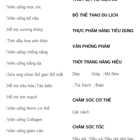
Viên uống mọc tóc
ĐỒ THỂ THAO DU LỊCH
Viên uống bổ não
Hỗ trợ xương khớp
THỰC PHẨM HÀNG TIÊU DÙNG
Tinh dầu hoa anh thảo
VĂN PHÒNG PHẨM
Viên uống chống nắng
THỜI TRANG HÀNG HIỆU
Viên uống trắng da
Dép
Giày
Mũ Nón
Sữa ong chúa
Bổ gan
Bổ mắt
Túi Xách
Balo
Hỗ trợ tiêu hóa
Tảo biển
Hỗ trợ tim mạch
CHĂM SÓC CƠ THỂ
Viên uống thơm cơ thể
Lăn nách
Viên uống Collagen
CHĂM SÓC TÓC
Viên uống giảm cân
Dầu gội
Dầu xả
Dầu gội phủ bạc