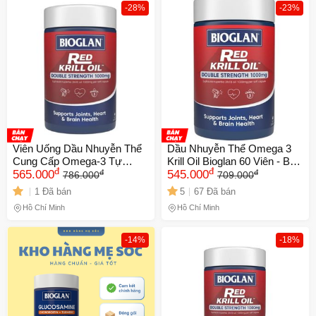
-28%
-23%
Viên Uống Dầu Nhuyễn Thể
Dầu Nhuyễn Thể Omega 3
Cung Cấp Omega-3 Tự
Krill Oil Bioglan 60 Viên - Bổ
đ
đ
đ
đ
Nhiên Bioglan Red Krill Oil
565.000
Não, Tăng Cường Sức Khỏe
545.000
786.000
709.000
Double Strength 1000 mg -
Tim Mạch Từ Úc, Thực
1 Đã bán
5
67 Đã bán
Hỗ Trợ Sức Khoẻ Tim Mạch
Phẩm Chức Năng Tự Nhiên
Hồ Chí Minh
Hồ Chí Minh
- Trí Não & Cải Thiện Tình
Trạng Tiền Mãn Kinh - 60
viên - Úc
-14%
-18%