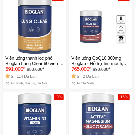
XXX-XXXX
Số lần áp dụng:
1
lần
Áp dụng cho đơn hàng từ:
0
Chỉ áp dụng cho gian hàng:
Ngày hết hạn:
Viên uống thanh lọc phổi
Viên uống CoQ10 300mg
LẤY MÃ NGAY
Bioglan Lung Clear 60 viên -
Bioglan - Hỗ trợ tim mạch,
đ
đ
đ
đ
Hỗ trợ làm sạch phổi, giảm ô
691.000
tăng cường năng lượng và
765.000
850.000
890.000
nhiễm & tăng cường hô hấp
sức khỏe cơ tim, 60 viên
5
114 Đã bán
5
2 Đã bán
tự nhiên
nang dễ hấp thu
Bắc Ninh, Gia Lai, Hà Nội, Hồ
Hồ Chí Minh
Chí Minh
-9%
-16%