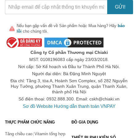
GỬI!
Nếu bạn gặp vấn đề về
Sản phẩm
hoặc
Mua hàng
? Hãy
báo
lỗi
cho chúng tôi.
Công ty Cổ phần Thương mại Chiaki
MST: 0108196083 cấp ngày 23/03/2018.
Nơi cấp: Sở Kế hoạch và Đầu tư Thành Phố Hà Nội.
Người đại diện: Bà Đặng Minh Nguyệt
Địa chỉ: Tầng 3, tòa A, Hoành Sơn Complex, số 282 Nguyễn
Huy Tưởng, phường Thanh Xuân Trung, quận Thanh Xuân,
thành phố Hà Nội
Số điện thoại: 0932.888.300. Email:
cskh@chiaki.vn
Sơ đồ Website
Hướng dẫn thanh toán VNPAY
THỰC PHẨM CHỨC NĂNG
ĐỒ GIA DỤNG
Tăng chiều cao
Vitamin tổng hợp
THIẾT BỊ PHỤ KIỆN SỐ