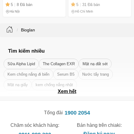
Mạch, Tăng Cường Não Bộ
Linh Hoạt, Dễ Uống (200
5
8 Đã bán
5
31 Đã bán
và Giảm Viêm Khớp
Viên)
Hà Nội
Hồ Chí Minh
Bioglan
Tìm kiếm nhiều
Sữa Alpha Lipid
The Collagen EXR
Mặt nạ đất sét
Kem chống nắng đi biển
Serum B5
Nước tẩy trang
Mặt nạ giấy
kem chống nắng nhật
Xem hết
Tẩy tế bào chết da mặt tốt nhất
1900 2054
Tổng đài
Chăm sóc khách hàng:
Bán hàng trên chiaki:
Đăng ký ngay