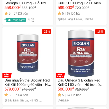
Strength 1000mg - Hỗ Trợ
Krill Oil 1000mg Úc 60 viên
đ
đ
đ
đ
Khớp, Tim & Não - 60 Viên
558.000
599.000
633.100
720.000
Dầu Nhuyễn Thể Từ Úc
5
67 Đã bán
5
67 Đã bán
Hà
Cao Bằng, Hà Nội, Hải Phòng,
Trong ngày
Nội
Hồ Chí Minh, Phú Thọ
-21%
-18%
Dầu nhuyễn thể Bioglan Red
Dầu Omega 3 Bioglan Red
Krill Oil 1000mg 60 viên - Hỗ
Krill Oil 60 viên - Hỗ trợ sức
đ
đ
đ
đ
trợ sức khỏe xương khớp và
579.600
khỏe tim mạch và giảm viêm
580.000
740.600
710.000
tim mạch tự nhiên, omega-3
khớp từ nhuyễn thể tự nhiên,
5
67 Đã bán
5
67 Đã bán
từ tôm càng đỏ.
xuất xứ Úc
Bắc Ninh, Gia Lai, Hà Nội, Hồ
Hà Nội
Chí Minh