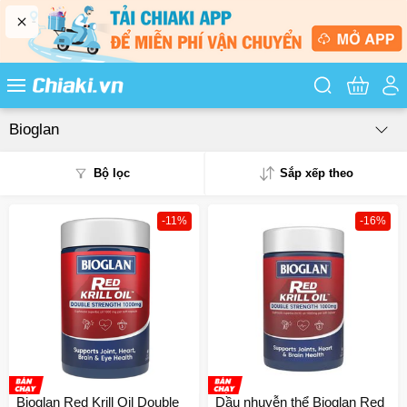
Tìm kiếm sản
Bioglan
Bộ lọc
Sắp xếp theo
-11%
-16%
Phổ biến
Mua nhiều
Mới nhất
Giá từ thấp - cao
Giá từ cao - thấp
Bioglan Red Krill Oil Double
Dầu nhuyễn thể Bioglan Red