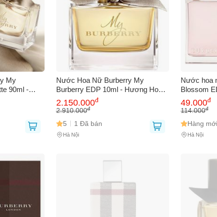
ry My
Nước Hoa Nữ Burberry My
Nước hoa n
tte 90ml -
Burberry EDP 10ml - Hương Hoa
Blossom E
, tinh tế,
Đậu, Cam Bergamot - Sang Trọng,
Mẫu Đơn, 
đ
đ
2.150.000
49.000
từ 25 tuổi trở
Thanh Lịch, Quà Tặng Tốt Nhất
Thanh Lịch
đ
đ
2.910.000
114.000
Hấp Dẫn
5
1 Đã bán
Hàng mới
Hà Nội
Hà Nội