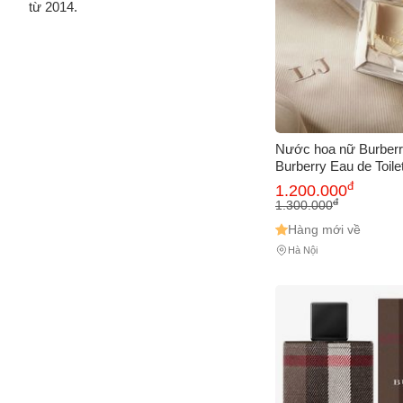
từ 2014.
Nước hoa nữ Burber
Burberry Eau de Toile
Hương hoa cỏ quyến rũ
đ
1.200.000
phù hợp cho phái đẹp 
đ
1.300.000
lên
Hàng mới về
Hà Nội