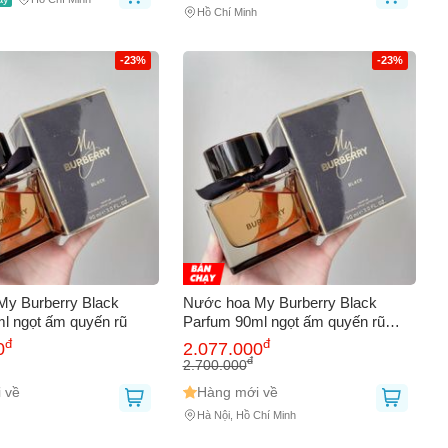
Hồ Chí Minh
-23%
-23%
y Burberry Black
Nước hoa My Burberry Black
l ngọt ấm quyến rũ
Parfum 90ml ngọt ấm quyến rũ
655395
đ
đ
0
2.077.000
đ
2.700.000
 về
Hàng mới về
Hà Nội, Hồ Chí Minh