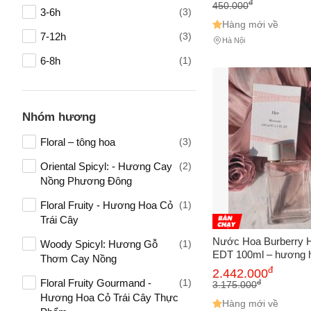
Nữ, Lưu Hương Lên T
đ
450.000
3-6h
(3)
Hàng mới về
7-12h
(3)
Hà Nội
6-8h
(1)
Nhóm hương
Floral – tông hoa
(3)
Oriental Spicyl: - Hương Cay
(2)
Nồng Phương Đông
Floral Fruity - Hương Hoa Cỏ
(1)
Trái Cây
Nước Hoa Burberry 
Woody Spicyl: Hương Gỗ
(1)
EDT 100ml – hương h
Thơm Cay Nồng
đ
2.442.000
Floral Fruity Gourmand -
(1)
đ
3.175.000
Hương Hoa Cỏ Trái Cây Thực
Hàng mới về