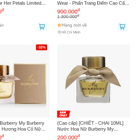
r Her Petals Limited
Wear - Phấn Trang Điểm Cao Cấp
u De Parfum (EDP)
Siêu Mịn, Bền Màu Cho Da Dầu &
đ
đ
0
900.000
Hỗn Hợp, Giữ Lớp Nền Hoàn Hảo
đ
1.300.000
Suốt Ngày
án
Hàng mới về
Hồ Chí Minh
-32%
urberry My Burberry
(Cao cấp) [CHIẾT - CHAI 10ML]
- Hương Hoa Cỏ Nữ
Nước Hoa Nữ Burberry My
 Trọng, Chính Hãng Từ
Burberry EDP Mini Chính hãng
đ
đ
0
200.000