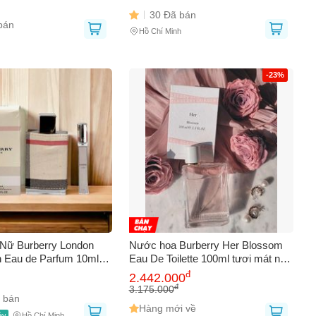
30 Đã bán
bán
Hồ Chí Minh
-23%
Nữ Burberry London
Nước hoa Burberry Her Blossom
Eau de Parfum 10ml -
Eau De Toilette 100ml tươi mát nhẹ
Cỏ Sang Trọng, Lối
nhàng
đ
2.442.000
áo Tại London
đ
3.175.000
 bán
Hàng mới về
ày
Hồ Chí Minh