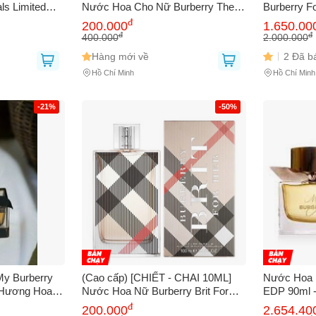
ls Limited
Nước Hoa Cho Nữ Burberry The
Burberry Fo
um (EDP)
Beat Chính hãng
Edition Ea
đ
bạn gặp phải
(*)
200.000
1.650.00
Chính hãng
đ
đ
400.000
2.000.000
Hàng mới về
2 Đã b
Hồ Chí Minh
Hồ Chí Minh
-21%
-50%
GỬI BÁO LỖI
My Burberry
(Cao cấp) [CHIẾT - CHAI 10ML]
Nước Hoa B
 Hương Hoa
Nước Hoa Nữ Burberry Brit For
EDP 90ml 
g Trọng Cho
Her EDP Chính hãng
Tính, Sang
đ
200.000
2.654.40