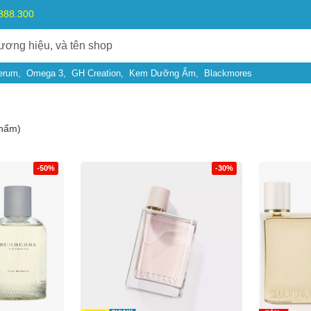
.888.300
erum
Omega 3
GH Creation
Kem Dưỡng Ẩm
Blackmores
hẩm)
-50%
-30%