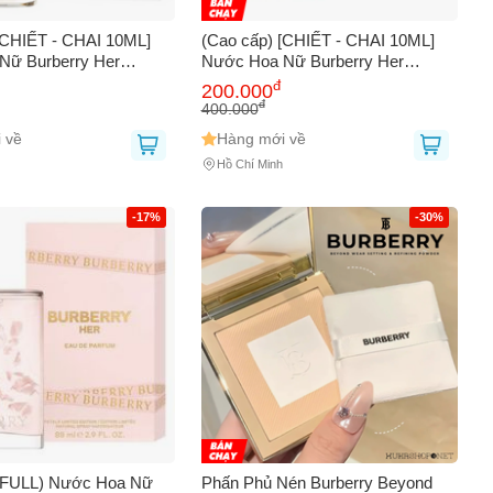
[CHIẾT - CHAI 10ML]
(Cao cấp) [CHIẾT - CHAI 10ML]
Nữ Burberry Her
Nước Hoa Nữ Burberry Her
eam EDP Chính hãng
Blossom Eau De Toilette Chính
đ
200.000
hãng
đ
400.000
 về
Hàng mới về
Hồ Chí Minh
0
-17%
-30%
 (FULL) Nước Hoa Nữ
Phấn Phủ Nén Burberry Beyond