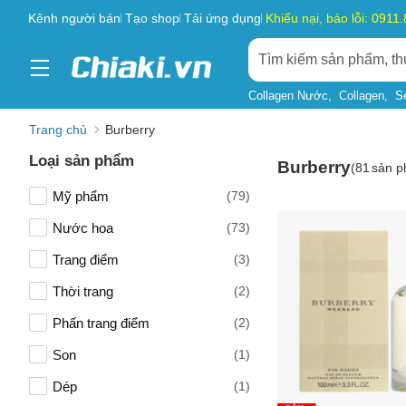
Kênh người bán
Tạo shop
Tải ứng dụng
Khiếu nại, báo lỗi: 0911
Collagen Nước
Collagen
S
Trang chủ
Burberry
Loại sản phẩm
Burberry
(
81
sản p
Mỹ phẩm
(79)
Nước hoa
(73)
Trang điểm
(3)
Thời trang
(2)
Phấn trang điểm
(2)
Son
(1)
Dép
(1)