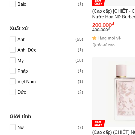
Balo
(1)
(Cao cấp) [CHIẾT - 
Nước Hoa Nữ Burbe
EDP Chính hãng
đ
200.000
Xuất xứ
đ
400.000
Hàng mới về
Anh
(55)
Hồ Chí Minh
Anh, Đức
(1)
Mỹ
(18)
Tên của
Pháp
(1)
Việt Nam
(1)
Đức
(2)
Số điện
Giới tính
Email
Nữ
(7)
(Cao cấp) (CHIẾT) 