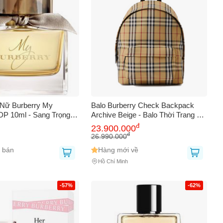
Nữ Burberry My
Balo Burberry Check Backpack
DP 10ml - Sang Trọng,
Archive Beige - Balo Thời Trang Cổ
, Hương Hoa Đậu &
Điển Hiện Đại Họa Tiết Kẻ Đặc
đ
23.900.000
mot, Quà Tặng Phụ Nữ
Trưng Unisex
đ
26.990.000
 bán
Hàng mới về
Hồ Chí Minh
-57%
-62%