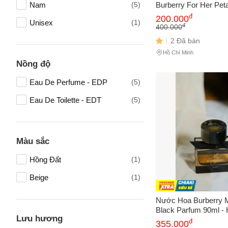
Nam
(5)
Burberry For Her Peta
Edition Eau De Parf
đ
Vấn đề 
200.000
Unisex
(1)
Chính hãng
đ
400.000
2 Đã bán
Hồ Chí Minh
Mô tả
(*)
Nồng độ
Eau De Perfume - EDP
(5)
Eau De Toilette - EDT
(5)
Màu sắc
Hồng Đất
(1)
Beige
(1)
Nước Hoa Burberry 
Black Parfum 90ml -
Lưu hương
Cỏ Phương Đông San
đ
355.000