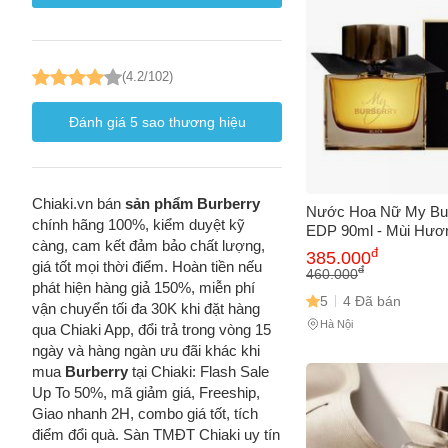
(4.2/102)
Đánh giá
5
sao thương hiệu
Chiaki.vn bán
sản phẩm Burberry
Nước Hoa Nữ My Bur
chính hãng 100%, kiểm duyệt kỹ
EDP 90ml - Mùi Hươ
càng, cam kết đảm bảo chất lượng,
Sang Trọng, Gợi Cả
đ
385.000
giá tốt mọi thời điểm. Hoàn tiền nếu
Lý Tưởng
đ
460.000
phát hiện hàng giả 150%, miễn phí
5
4 Đã bán
vận chuyển tối đa 30K khi đặt hàng
Hà Nội
qua Chiaki App, đổi trả trong vòng 15
ngày và hàng ngàn ưu đãi khác khi
mua
Burberry
tại Chiaki: Flash Sale
Up To 50%, mã giảm giá, Freeship,
Giao nhanh 2H, combo giá tốt, tích
điểm đổi quà. Sàn TMĐT Chiaki uy tín