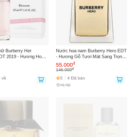
ữ Burberry Her
Nước hoa nam Burberry Hero EDT
DT 2019 - Hương Hoa
- Hương Gỗ Tươi Mát Sang Trọng
Cam Quýt - Phong Cách
cho Phái Mạnh, Lựa Chọn Hoàn
đ
55.000
, Dịu Dàng, Quà Tặng
Hảo Mùa Xuân - Hè
đ
146.000
 về
5
4 Đã bán
Hà Nội