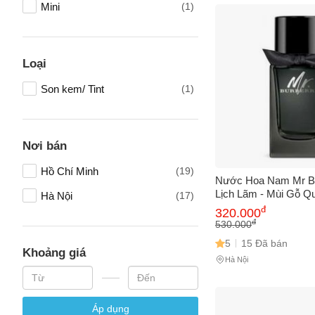
Mini
(1)
Cách
Sa
Tr
m
Loại
Son kem/ Tint
(1)
Nơi bán
Hồ Chí Minh
(19)
Nước Hoa Nam Mr B
Lịch Lãm - Mùi Gỗ Q
Hà Nội
(17)
Hương Quế, Lavende
đ
320.000
Hương - Sản Phẩm C
đ
530.000
Đấng Mày Râu
5
15 Đã bán
Khoảng giá
Hà Nội
Áp dụng