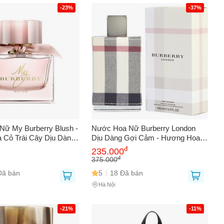
AY
-23%
-37%
ữ My Burberry Blush -
Nước Hoa Nữ Burberry London
Cỏ Trái Cây Dịu Dàng,
Dịu Dàng Gợi Cảm - Hương Hoa
, Sang Trọng - Quà Tặng
Cổ Điển Sang Trọng, Chiết và Full
đ
235.000
Cho Nàng
Size
đ
375.000
Đã bán
5
18 Đã bán
Hà Nội
-21%
-11%