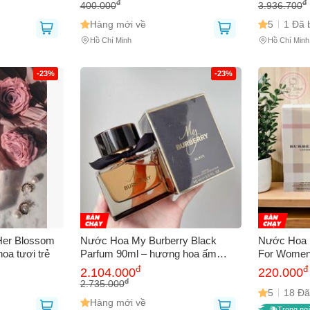
ới 12 Giờ
Pháp
đ
đ
400.000
3.936.700
Hàng mới về
5
1 Đã 
Hồ Chí Minh
Hồ Chí Minh
-23%
-23%
Her Blossom
Nước Hoa My Burberry Black
Nước Hoa 
oa tươi trẻ
Parfum 90ml – hương hoa ấm
For Women 
quyến rũ
Hương Hoa 
đ
đ
2.104.000
220.000
Sống Độc Đ
đ
2.735.000
5
18 Đã
Hàng mới về
Trong ng