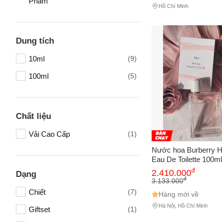
Phẩm
Hồ Chí Minh
Dung tích
10ml
(9)
100ml
(5)
Chất liệu
Vải Cao Cấp
(1)
Nước hoa Burberry 
Eau De Toilette 100m
nhàng 655399
đ
2.410.000
Dạng
đ
3.133.000
Chiết
(7)
Hàng mới về
Hà Nội, Hồ Chí Minh
Giftset
(1)