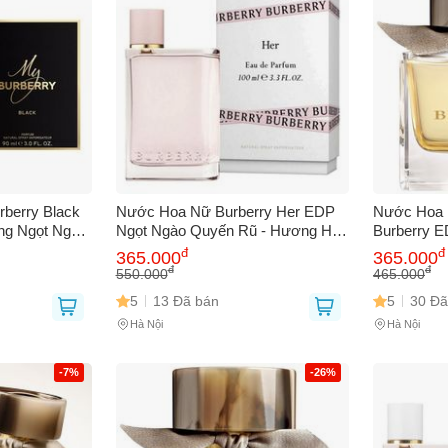
berry Black
Nước Hoa Nữ Burberry Her EDP
Nước Hoa 
ng Ngọt Ngào,
Ngọt Ngào Quyến Rũ - Hương Hoa
Burberry E
m, Quà Tặng
Trái Cây Tươi Mát, Phong Cách
Sành Điệu
đ
đ
365.000
365.000
Trẻ Trung, Sang Trọng
Cam Berga
đ
đ
550.000
465.000
Thời Trang
5
13 Đã bán
5
30 Đã
Hà Nội
Hà Nội
-7%
-26%