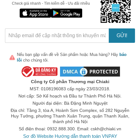
Check giá nhanh - Tìm kiếm dễ - Ưu đãi nhiều
Người sử dụng điện thoại – máy tính nhiều
Người muốn bổ sung omega 3 hàng ngày
Phụ huynh tìm omega 3 cho bé hoặc omega 3 Orihiro
GỬI!
Thành phần (trong liều khuyến nghị)
Năng lượng: 13 kcal
Nếu bạn gặp vấn đề về
Sản phẩm
hoặc
Mua hàng
? Hãy
báo
Protein: 0.46 g
lỗi
cho chúng tôi.
Lipid: 1.22 g
Carbohydrate: 0.11 g
Công ty Cổ phần Thương mại Chiaki
Sodium: 0.6 mg
MST: 0108196083 cấp ngày 23/03/2018.
EPA: 186 mg
Nơi cấp: Sở Kế hoạch và Đầu tư Thành Phố Hà Nội.
Người đại diện: Bà Đặng Minh Nguyệt
DHA: 124 mg
Địa chỉ: Tầng 3, tòa A, Hoành Sơn Complex, số 282 Nguyễn
Công thức phối hợp EPA – DHA hài hòa, phù hợp cho nhu cầu
Huy Tưởng, phường Thanh Xuân Trung, quận Thanh Xuân,
bổ sung omega 3 mỗi ngày.
thành phố Hà Nội
Số điện thoại: 0932.888.300. Email:
cskh@chiaki.vn
Cách sử dụng
Sơ đồ Website
Hướng dẫn thanh toán VNPAY
Uống 4 viên/ngày