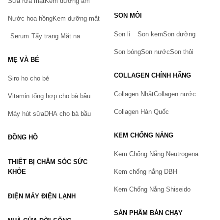
Sữa rửa mặt
Kem dưỡng ẩm
Bạn gặp vấn đề về sản phẩm hay mua hàng?
SON MÔI
Hãy báo lỗi cho chúng tôi. Hoặc gọi cho chúng tôi qua số
Nước hoa hồng
Kem dưỡng mắt
0911.888.300
Son lì
Son kem
Son dưỡng
Serum
Tẩy trang
Mặt nạ
Tên của bạn
(*)
Son bóng
Son nước
Son thỏi
MẸ VÀ BÉ
COLLAGEN CHÍNH HÃNG
Siro ho cho bé
Số điện thoại
(*)
Collagen Nhật
Collagen nước
Vitamin tổng hợp cho bà bầu
Collagen Hàn Quốc
Máy hút sữa
DHA cho bà bầu
Email
KEM CHỐNG NẮNG
ĐỒNG HỒ
Kem Chống Nắng Neutrogena
THIẾT BỊ CHĂM SÓC SỨC
Vấn đề
(*)
KHỎE
Kem chống nắng DBH
Kem Chống Nắng Shiseido
ĐIỆN MÁY ĐIỆN LẠNH
Mô tả
(*)
SẢN PHẨM BÁN CHẠY