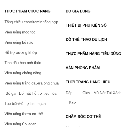
Uống sau bữa ăn với nước lọc hoặc nước ấm
THỰC PHẨM CHỨC NĂNG
ĐỒ GIA DỤNG
Trẻ em dùng theo hướng dẫn phù hợp độ tuổi
Tăng chiều cao
Vitamin tổng hợp
THIẾT BỊ PHỤ KIỆN SỐ
Bảo quản
Viên uống mọc tóc
Nơi khô ráo, thoáng mát
ĐỒ THỂ THAO DU LỊCH
Tránh ánh nắng trực tiếp
Viên uống bổ não
Đậy kín nắp sau khi sử dụng
Hỗ trợ xương khớp
THỰC PHẨM HÀNG TIÊU DÙNG
Với Dầu Cá Omega 3 Orihiro Nhật Bản, sức khỏe thị lực và trí
Tinh dầu hoa anh thảo
VĂN PHÒNG PHẨM
não của bạn sẽ được nâng cao đáng kể. Hãy bổ sung omega 3
Viên uống chống nắng
vào chế độ dinh dưỡng hàng ngày để giúp cơ thể phát triển toàn
THỜI TRANG HÀNG HIỆU
diện!
Viên uống trắng da
Sữa ong chúa
Dép
Giày
Mũ Nón
Túi Xách
Bổ gan
Bổ mắt
Hỗ trợ tiêu hóa
Thực phẩm này không phải là thuốc, không có tác dụng thay
thế thuốc chữa bệnh.
Balo
Tảo biển
Hỗ trợ tim mạch
Hiệu quả sử dụng tùy thuộc cơ địa từng người.
Viên uống thơm cơ thể
CHĂM SÓC CƠ THỂ
Viên uống Collagen