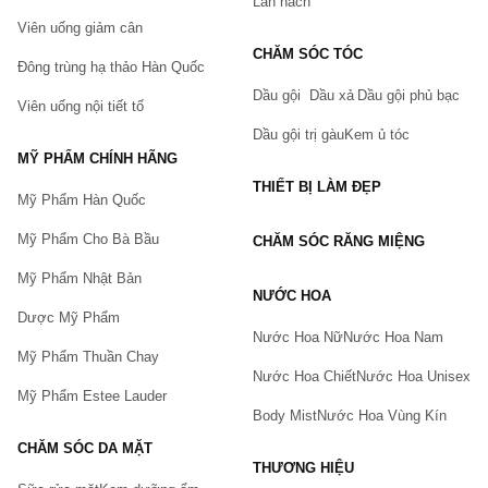
Lăn nách
Viên uống giảm cân
CHĂM SÓC TÓC
Đông trùng hạ thảo Hàn Quốc
Dầu gội
Dầu xả
Dầu gội phủ bạc
Viên uống nội tiết tố
Dầu gội trị gàu
Kem ủ tóc
MỸ PHẨM CHÍNH HÃNG
THIẾT BỊ LÀM ĐẸP
Mỹ Phẩm Hàn Quốc
Mỹ Phẩm Cho Bà Bầu
CHĂM SÓC RĂNG MIỆNG
Mỹ Phẩm Nhật Bản
NƯỚC HOA
Dược Mỹ Phẩm
Nước Hoa Nữ
Nước Hoa Nam
Mỹ Phẩm Thuần Chay
Nước Hoa Chiết
Nước Hoa Unisex
Mỹ Phẩm Estee Lauder
Body Mist
Nước Hoa Vùng Kín
CHĂM SÓC DA MẶT
THƯƠNG HIỆU