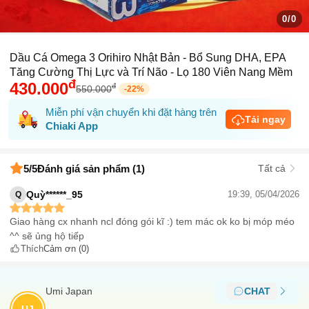
0/0
Dầu Cá Omega 3 Orihiro Nhật Bản - Bổ Sung DHA, EPA
Tăng Cường Thị Lực và Trí Não - Lọ 180 Viên Nang Mềm
đ
430.000
đ
550.000
-
22
%
Miễn phí vận chuyển khi đặt hàng trên
Tải ngay
Chiaki App
5
/5
Đánh giá sản phẩm (1)
Tất cả
Quỳ******_95
19:39, 05/04/2026
Q
Giao hàng cx nhanh ncl đóng gói kĩ :) tem mác ok ko bị móp méo
^^ sẽ ủng hộ tiếp
Thích
Cảm ơn
(0)
Umi Japan
CHAT