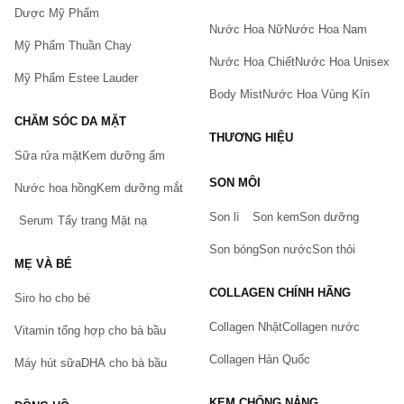
Dược Mỹ Phẩm
Nước Hoa Nữ
Nước Hoa Nam
Mỹ Phẩm Thuần Chay
Nước Hoa Chiết
Nước Hoa Unisex
Mỹ Phẩm Estee Lauder
Body Mist
Nước Hoa Vùng Kín
CHĂM SÓC DA MẶT
THƯƠNG HIỆU
Sữa rửa mặt
Kem dưỡng ẩm
Bạn gặp vấn đề về sản phẩm hay mua hàng?
SON MÔI
Hãy báo lỗi cho chúng tôi. Hoặc gọi cho chúng tôi qua số
Nước hoa hồng
Kem dưỡng mắt
0911.888.300
Son lì
Son kem
Son dưỡng
Serum
Tẩy trang
Mặt nạ
Tên của bạn
(*)
Son bóng
Son nước
Son thỏi
MẸ VÀ BÉ
COLLAGEN CHÍNH HÃNG
Siro ho cho bé
Số điện thoại
(*)
Collagen Nhật
Collagen nước
Vitamin tổng hợp cho bà bầu
Collagen Hàn Quốc
Máy hút sữa
DHA cho bà bầu
Email
KEM CHỐNG NẮNG