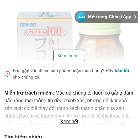
Mở trong Chiaki App
Xem thêm...
Bạn gặp vấn đề về sản phẩm hoặc mua hàng?
Hãy
báo lỗi
cho chúng tôi.
Miễn trừ trách nhiệm:
Mặc dù chúng tôi luôn cố gắng đảm
bảo rằng mọi thông tin đều chính xác, nhưng đôi khi nhà
sản xuất có thể thay đổi danh sách thành phần của sản
phẩm. Bao bì và thành phần trong thực tế có thể khác biệt
Xem hết
với những gì được mô tả trên website. Chúng tôi khuyến
cáo bạn không nên chỉ dựa trên thông tin được ghi trên
Viên uống tảo Fucoidan Orihiro Nhật Bản
Tìm kiếm nhiều