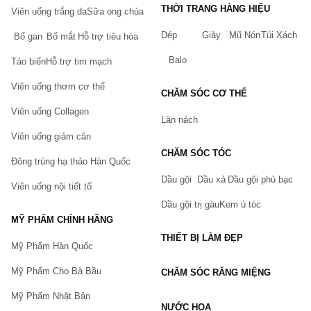
THỜI TRANG HÀNG HIỆU
Viên uống trắng da
Sữa ong chúa
Dép
Giày
Mũ Nón
Túi Xách
Bổ gan
Bổ mắt
Hỗ trợ tiêu hóa
Balo
Tảo biển
Hỗ trợ tim mạch
Viên uống thơm cơ thể
CHĂM SÓC CƠ THỂ
Viên uống Collagen
Lăn nách
Viên uống giảm cân
CHĂM SÓC TÓC
Đông trùng hạ thảo Hàn Quốc
Dầu gội
Dầu xả
Dầu gội phủ bạc
Viên uống nội tiết tố
Dầu gội trị gàu
Kem ủ tóc
MỸ PHẨM CHÍNH HÃNG
THIẾT BỊ LÀM ĐẸP
Mỹ Phẩm Hàn Quốc
Mỹ Phẩm Cho Bà Bầu
CHĂM SÓC RĂNG MIỆNG
Mỹ Phẩm Nhật Bản
NƯỚC HOA