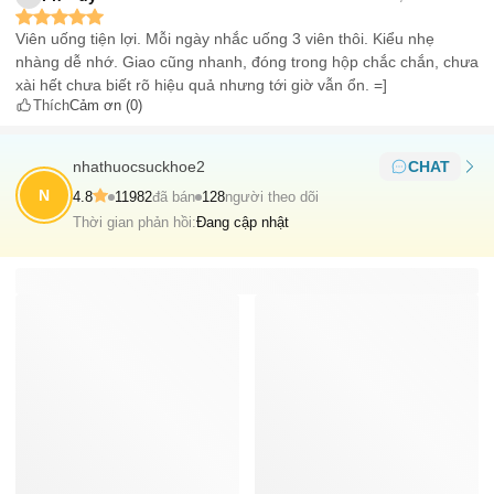
Viên uống tiện lợi. Mỗi ngày nhắc uống 3 viên thôi. Kiểu nhẹ
nhàng dễ nhớ. Giao cũng nhanh, đóng trong hộp chắc chắn, chưa
xài hết chưa biết rõ hiệu quả nhưng tới giờ vẫn ổn. =]
Thích
Cảm ơn
(0)
nhathuocsuckhoe2
CHAT
N
4.8
11982
đã bán
128
người theo dõi
Thời gian phản hồi:
Đang cập nhật