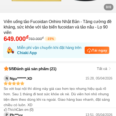
0/0
Viên uống tảo Fucoidan Orihiro Nhật Bản - Tăng cường đề
kháng, sức khỏe với tảo biển fucoidan và tảo nâu - Lọ 90
viên
đ
649.000
đ
760.000
-
15
%
Miễn phí vận chuyển khi đặt hàng trên
Tải ngay
Chiaki App
5
/5
Đánh giá sản phẩm (21)
Tất cả
Ngu*******.XD
15:28, 05/04/2026
N
So với loại nội thì dòng này giá cao hơn tẹo nhưng hiệu quả rõ
hơn. Sau 1 tháng đi test sức khỏe ok nè. Dù viên hơi nhỏ nhưng
tiện đem theo dùng khi ra ngoài. Giao hàng bao nhanh, đặt sáng
chiều có luôn. XD
Thích
Cảm ơn
(0)
Ph***uy
13:51, 05/04/2026
P