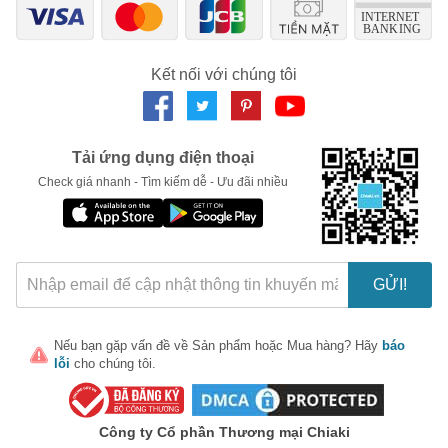
Thực phẩm này không phải là thuốc, không có tác dụng thay
thế thuốc chữa bệnh.
Kết nối với chúng tôi
Hiệu quả sử dụng tùy thuộc cơ địa từng người.
Tải ứng dụng điện thoại
Check giá nhanh - Tìm kiếm dễ - Ưu đãi nhiều
GỬI!
Nếu bạn gặp vấn đề về
Sản phẩm
hoặc
Mua hàng
? Hãy
báo
lỗi
cho chúng tôi.
Công ty Cổ phần Thương mại Chiaki