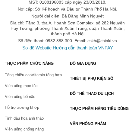
MST: 0108196083 cấp ngày 23/03/2018.
Nơi cấp: Sở Kế hoạch và Đầu tư Thành Phố Hà Nội.
Người đại diện: Bà Đặng Minh Nguyệt
Địa chỉ: Tầng 3, tòa A, Hoành Sơn Complex, số 282 Nguyễn
Huy Tưởng, phường Thanh Xuân Trung, quận Thanh Xuân,
thành phố Hà Nội
Số điện thoại: 0932.888.300. Email:
cskh@chiaki.vn
Sơ đồ Website
Hướng dẫn thanh toán VNPAY
THỰC PHẨM CHỨC NĂNG
ĐỒ GIA DỤNG
Tăng chiều cao
Vitamin tổng hợp
THIẾT BỊ PHỤ KIỆN SỐ
Viên uống mọc tóc
ĐỒ THỂ THAO DU LỊCH
Viên uống bổ não
Hỗ trợ xương khớp
THỰC PHẨM HÀNG TIÊU DÙNG
Tinh dầu hoa anh thảo
VĂN PHÒNG PHẨM
Viên uống chống nắng