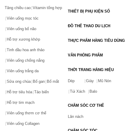
Tăng chiều cao
Vitamin tổng hợp
THIẾT BỊ PHỤ KIỆN SỐ
Viên uống mọc tóc
ĐỒ THỂ THAO DU LỊCH
Viên uống bổ não
Hỗ trợ xương khớp
THỰC PHẨM HÀNG TIÊU DÙNG
Tinh dầu hoa anh thảo
VĂN PHÒNG PHẨM
Viên uống chống nắng
THỜI TRANG HÀNG HIỆU
Viên uống trắng da
Dép
Giày
Mũ Nón
Sữa ong chúa
Bổ gan
Bổ mắt
Túi Xách
Balo
Hỗ trợ tiêu hóa
Tảo biển
Hỗ trợ tim mạch
CHĂM SÓC CƠ THỂ
Viên uống thơm cơ thể
Lăn nách
Viên uống Collagen
CHĂM SÓC TÓC