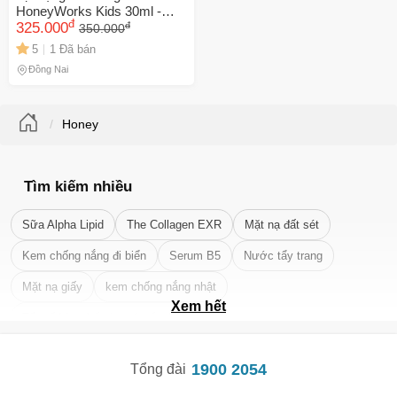
HoneyWorks Kids 30ml -
đ
đ
Giảm Ho, Đau Họng Cho Bé,
325.000
350.000
Tăng Cường Sức Đề Kháng,
5
1 Đã bán
Nguyên Liệu Tự Nhiên USAD
Đồng Nai
Honey
Tìm kiếm nhiều
Sữa Alpha Lipid
The Collagen EXR
Mặt nạ đất sét
Kem chống nắng đi biển
Serum B5
Nước tẩy trang
Mặt nạ giấy
kem chống nắng nhật
Xem hết
Tẩy tế bào chết da mặt tốt nhất
1900 2054
Tổng đài