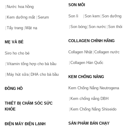
SON MÔI
Nước hoa hồng
Bạn gặp vấn đề về sản phẩm hay mua hàng?
Son lì
Son kem
Son dưỡng
Hãy báo lỗi cho chúng tôi. Hoặc gọi cho chúng tôi qua số
Kem dưỡng mắt
Serum
0911.888.300
Son bóng
Son nước
Son thỏi
Tẩy trang
Mặt nạ
Tên của bạn
(*)
COLLAGEN CHÍNH HÃNG
MẸ VÀ BÉ
Collagen Nhật
Collagen nước
Siro ho cho bé
Số điện thoại
(*)
Collagen Hàn Quốc
Vitamin tổng hợp cho bà bầu
Máy hút sữa
DHA cho bà bầu
KEM CHỐNG NẮNG
Email
Kem Chống Nắng Neutrogena
ĐỒNG HỒ
Kem chống nắng DBH
THIẾT BỊ CHĂM SÓC SỨC
Vấn đề
(*)
KHỎE
Kem Chống Nắng Shiseido
SẢN PHẨM BÁN CHẠY
ĐIỆN MÁY ĐIỆN LẠNH
Mô tả
(*)