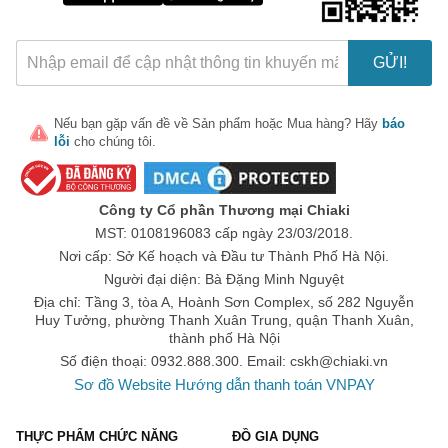
GỬI!
Nếu bạn gặp vấn đề về
Sản phẩm
hoặc
Mua hàng
? Hãy
báo
lỗi
cho chúng tôi.
🎁 Đừng Bỏ Lỡ! 🎁
Mã Giảm Giá Dành Riêng Cho Bạn
Công ty Cổ phần Thương mại Chiaki
Giảm ngay
-
cho bất kỳ đơn hàng nào.
MST: 0108196083 cấp ngày 23/03/2018.
Nơi cấp: Sở Kế hoạch và Đầu tư Thành Phố Hà Nội.
XXX-XXXX
Người đại diện: Bà Đặng Minh Nguyệt
Địa chỉ: Tầng 3, tòa A, Hoành Sơn Complex, số 282 Nguyễn
Huy Tưởng, phường Thanh Xuân Trung, quận Thanh Xuân,
Số lần áp dụng:
1
lần
thành phố Hà Nội
Áp dụng cho đơn hàng từ:
0
Số điện thoại: 0932.888.300. Email:
cskh@chiaki.vn
Chỉ áp dụng cho gian hàng:
Sơ đồ Website
Hướng dẫn thanh toán VNPAY
Ngày hết hạn:
THỰC PHẨM CHỨC NĂNG
ĐỒ GIA DỤNG
LẤY MÃ NGAY