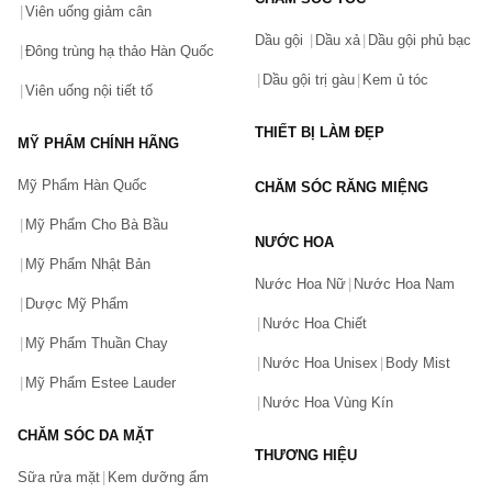
Viên uống giảm cân
Dầu gội
Dầu xả
Dầu gội phủ bạc
Đông trùng hạ thảo Hàn Quốc
Dầu gội trị gàu
Kem ủ tóc
Viên uống nội tiết tố
THIẾT BỊ LÀM ĐẸP
MỸ PHẨM CHÍNH HÃNG
Mỹ Phẩm Hàn Quốc
CHĂM SÓC RĂNG MIỆNG
Mỹ Phẩm Cho Bà Bầu
NƯỚC HOA
Mỹ Phẩm Nhật Bản
Nước Hoa Nữ
Nước Hoa Nam
Dược Mỹ Phẩm
Nước Hoa Chiết
Mỹ Phẩm Thuần Chay
Nước Hoa Unisex
Body Mist
Mỹ Phẩm Estee Lauder
Nước Hoa Vùng Kín
CHĂM SÓC DA MẶT
THƯƠNG HIỆU
Sữa rửa mặt
Kem dưỡng ẩm