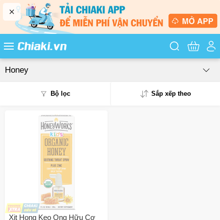
Tìm kiếm sản
Honey
Bộ lọc
Sắp xếp theo
Phổ biến
Mua nhiều
Mới nhất
Giá từ thấp - cao
Giá từ cao - thấp
Xịt Họng Keo Ong Hữu Cơ