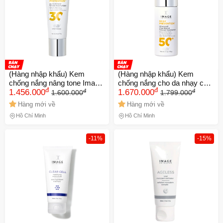
(Hàng nhập khẩu) Kem
(Hàng nhập khẩu) Kem
chống nắng nâng tone Image
chống nắng cho da nhạy cảm
đ
đ
đ
đ
Skincare Daily Prevention
1.456.000
Image Skincare Advanced
1.670.000
1.600.000
1.799.000
Pure Mineral Tinted
Smartblend Mineral
Hàng mới về
Hàng mới về
Moisturizer
Moisturizer SPF50+
Hồ Chí Minh
Hồ Chí Minh
-11%
-15%