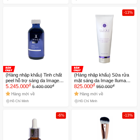
-13%
(Hàng nhập khẩu) Tinh chất
(Hàng nhập khẩu) Sữa rửa
peel hỗ trợ sáng da Image
mặt sáng da Image Iluma
đ
đ
đ
đ
Ipeel Lightening Lift Forte
5.245.000
Intense Lightening Cleanser
825.000
5.400.000
950.000
Hàng mới về
Hàng mới về
Hồ Chí Minh
Hồ Chí Minh
🎁 Đừng Bỏ Lỡ! 🎁
Mã Giảm Giá Dành Riêng Cho Bạn
-6%
-13%
Giảm ngay
-
cho bất kỳ đơn hàng nào.