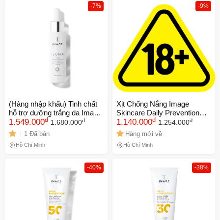
-7%
-9%
(Hàng nhập khẩu) Tinh chất
Xịt Chống Nắng Image
hỗ trợ dưỡng trắng da Image
Skincare Daily Prevention
đ
đ
đ
đ
Iluma Brightening Serum
1.549.000
Mist SPF 30 - 100ml - Bảo
1.140.000
1.680.000
1.254.000
Vệ Da Trước Tia UV, Tăng
1 Đã bán
Hàng mới về
Cường Độ Ẩm, Giúp Làm
Hồ Chí Minh
Hồ Chí Minh
Tươi Mới Da 743574
-40%
-38%