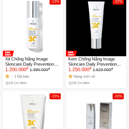
-13%
-22%
Xịt Chống Nắng Image
Kem Chống Nắng Image
Skincare Daily Prevention
Skincare Daily Prevention
đ
đ
đ
đ
Protect And Refresh Mist
1.200.000
SPF30 - Dưỡng Ẩm, Không
1.250.000
1.390.000
1.620.000
SPF 30 - Bảo Vệ Da, Giữ
Nhờn Rít, Bảo Vệ Da Tối Ưu,
1 Đã bán
Hàng mới về
Ẩm, 100ml Chính Hãng
Phù Hợp Với Mọi Loại Da
Hồ Chí Minh
Hồ Chí Minh
-15%
-20%