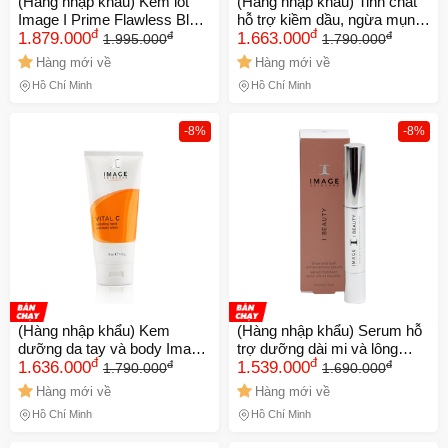
(Hàng nhập khẩu) Kem lót
(Hàng nhập khẩu) Tinh chất
Image I Prime Flawless Blur
hỗ trợ kiềm dầu, ngừa mụn
đ
đ
đ
đ
Gel
1.879.000
Image Clearcell Restoring
1.663.000
1.995.000
1.790.000
Serum
Hàng mới về
Hàng mới về
Hồ Chí Minh
Hồ Chí Minh
-8%
-8%
(Hàng nhập khẩu) Kem
(Hàng nhập khẩu) Serum hỗ
dưỡng da tay và body Image
trợ dưỡng dài mi và lông
đ
đ
đ
đ
Vital C Hydrating Hand And
1.636.000
mày Image I Beauty Brow
1.539.000
1.790.000
1.690.000
Body Lotion
and Lash Enhancement
Hàng mới về
Hàng mới về
Hồ Chí Minh
Hồ Chí Minh