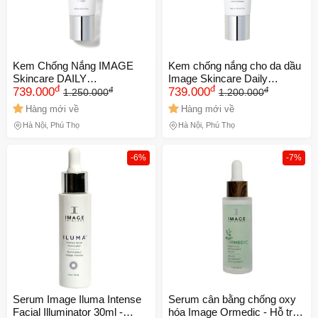
Kem Chống Nắng IMAGE
Kem chống nắng cho da dầu
Skincare DAILY
Image Skincare Daily
đ
đ
đ
đ
PREVENTION Ultra Defense
739.000
Prevention Sheer Matte
739.000
1.250.000
1.200.000
SPF 50 NK chính ngạch
Moisturizer NK chính ngạch
Hàng mới về
Hàng mới về
Hà Nội, Phú Thọ
Hà Nội, Phú Thọ
-6%
-7%
Serum Image Iluma Intense
Serum cân bằng chống oxy
Facial Illuminator 30ml -
hóa Image Ormedic - Hỗ trợ