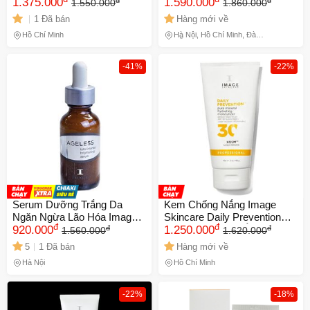
Image Skincare Daily
1.375.000
Advanced Smartblend
1.590.000
1.550.000
1.860.000
Prevention Pure Mineral
Mineral Moisturizer SPF50+
1 Đã bán
Hàng mới về
Hydrating Moisturizer
Hồ Chí Minh
Hà Nội, Hồ Chí Minh, Đà
Nẵng
-41%
-22%
Serum Dưỡng Trắng Da
Kem Chống Nắng Image
Ngăn Ngừa Lão Hóa Image
Skincare Daily Prevention
đ
đ
đ
đ
Ageless Total Intense
920.000
SPF 30 - Dưỡng Ẩm Hiệu
1.250.000
1.560.000
1.620.000
Brightening 30ml - Chuyên
Quả, Ngăn Ngừa Tia UV,
5
1 Đã bán
Hàng mới về
Sản Phẩm Mỹ Phẩm Cao
Kem Chính Hãng 142g
Hà Nội
Hồ Chí Minh
Cấp
-22%
-18%