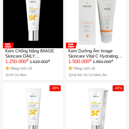
Kem Chống Nắng IMAGE
Kem Dưỡng Ẩm Image
Skincare DAILY
Skincare Vital C Hydrating
đ
đ
đ
đ
PREVENTION Ultra Defense
1.250.000
Water Burst
1.500.000
1.620.000
1.850.000
SPF 50 - Bảo Vệ Da, Ngăn
Hàng mới về
Hàng mới về
Ngừa Lão Hóa, Dưỡng Ẩm
Hồ Chí Minh
Hà Nội, Hồ Chí Minh, Đà
Chuyên Sâu Chính Hãng
Nẵng
-38%
-40%