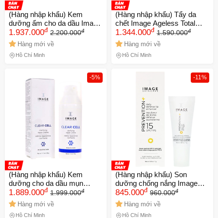
(Hàng nhập khẩu) Kem
(Hàng nhập khẩu) Tẩy da
dưỡng ẩm cho da dầu Image
chết Image Ageless Total
đ
đ
đ
đ
Clear Cell Mattifying
1.937.000
Microderm Exfoliator
1.344.000
2.200.000
1.590.000
Moisturizer For Oil Skin
Hàng mới về
Hàng mới về
Hồ Chí Minh
Hồ Chí Minh
-5%
-11%
(Hàng nhập khẩu) Kem
(Hàng nhập khẩu) Son
dưỡng cho da dầu mụn
dưỡng chống nắng Image
đ
đ
đ
đ
Image Clear Cell Clarifying
1.889.000
Prevention+ Daily Defense
845.000
1.999.000
960.000
Repair Creme
Lip Enhancer SPF 15
Hàng mới về
Hàng mới về
Hồ Chí Minh
Hồ Chí Minh