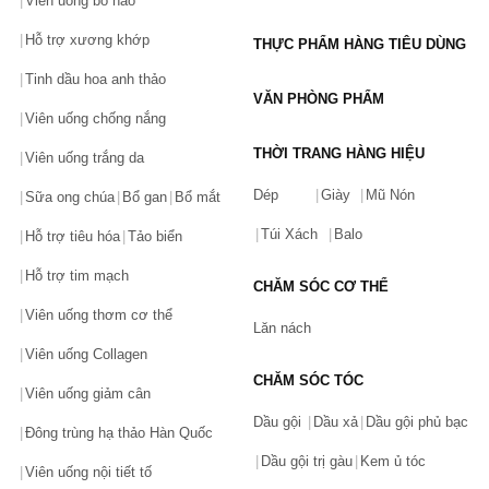
dưỡng ẩm
Viên uống bổ não
Hỗ trợ xương khớp
3. Sản phẩm Image Skincare serum
THỰC PHẨM HÀNG TIÊU DÙNG
Với thành phần lành tính, mang tới hiệu quả trong quá trình chăm 
Tinh dầu hoa anh thảo
sóc và điều trị một số vấn đề về da. Sản phẩm Image Skincare 
VĂN PHÒNG PHẨM
serum có thể hỗ trợ cải thiện làn da một cách nhanh chóng chỉ 
Viên uống chống nắng
sau 1 tháng sử dụng đều đặn. Sản phẩm phù hợp với mọi loại 
THỜI TRANG HÀNG HIỆU
Viên uống trắng da
da. 
Một trong những sản phẩm tiêu biểu của dòng Serum Image 
Dép
Giày
Mũ Nón
Sữa ong chúa
Bổ gan
Bổ mắt
Skincare chính là:
Serum Vital C Antioxidant Hydrating Serum đẩy lùi các 
Túi Xách
Balo
Hỗ trợ tiêu hóa
Tảo biển
dấu hiệu lão hóa
Serum Image MD Restoring Youth Serum - Công 
Hỗ trợ tim mạch
CHĂM SÓC CƠ THỂ
nghệ trẻ hóa làn da 
Viên uống thơm cơ thể
Serum The Max Wrinkle Smoother - Xóa mờ nếp 
Lăn nách
nhăn
Viên uống Collagen
Serum Vital C Hydrating Water Burst - Cấp nước khóa 
CHĂM SÓC TÓC
ẩm
Viên uống giảm cân
Dầu gội
Dầu xả
Dầu gội phủ bạc
4. Sản phẩm Image Skincare nám - tàn nhang
Đông trùng hạ thảo Hàn Quốc
Dòng sản phẩm của brand Image Skincare hiện được bổ sung 
Dầu gội trị gàu
Kem ủ tóc
Viên uống nội tiết tố
bởi thành phần hydroquinone, cùng các hoạt chất làm sáng da 