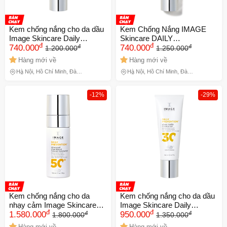
Kem chống nắng cho da dầu
Kem Chống Nắng IMAGE
Image Skincare Daily
Skincare DAILY
đ
đ
đ
đ
Prevention Sheer Matte
740.000
PREVENTION Ultra Defense
740.000
1.200.000
1.250.000
Moisturizer 737954
SPF 50 737956
Hàng mới về
Hàng mới về
Hà Nội, Hồ Chí Minh, Đà
Hà Nội, Hồ Chí Minh, Đà
Nẵng
Nẵng
-12%
-29%
Kem chống nắng cho da
Kem chống nắng cho da dầu
nhạy cảm Image Skincare
Image Skincare Daily
đ
đ
đ
đ
Advanced Smartblend
1.580.000
Prevention Sheer Matte
950.000
1.800.000
1.350.000
Mineral Moisturizer SPF50+
Moisturizer NK Date Xa Mỹ
Hàng mới về
Hàng mới về