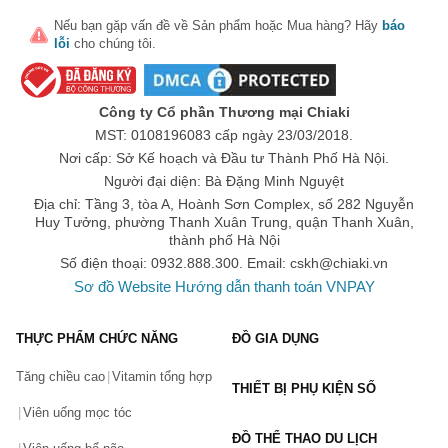
hiệu quả, được nhiều người tiêu dùng yêu thích. Một trong những 
Nếu bạn gặp vấn đề về
Sản phẩm
hoặc
Mua hàng
? Hãy
báo
sản phẩm mà chúng tôi muốn nhắc đến chính là:
lỗi
cho chúng tôi.
1. Image Skincare kem chống nắng
Hầu hết các dòng sản phẩm Image Skincare kem chống nắng 
Công ty Cổ phần Thương mại Chiaki
đều được nghiên cứu và phát triển bởi các chuyên gia hóa dược. 
MST: 0108196083 cấp ngày 23/03/2018.
Sản phẩm phù hợp với mọi loại da, da lão hóa, nếp nhăn.
Nơi cấp: Sở Kế hoạch và Đầu tư Thành Phố Hà Nội.
Một trong những sản phẩm tiêu biểu được biết đến như:
Prevention+ Daily dành cho da dầu
Người đại diện: Bà Đặng Minh Nguyệt
Địa chỉ: Tầng 3, tòa A, Hoành Sơn Complex, số 282 Nguyễn
Prevention+ dành cho da hỗn hợp
Huy Tưởng, phường Thanh Xuân Trung, quận Thanh Xuân,
MD Restoring Daily Defense
thành phố Hà Nội
Số điện thoại: 0932.888.300. Email:
cskh@chiaki.vn
2. Image Skincare vital c
Sơ đồ Website
Hướng dẫn thanh toán VNPAY
Đây là những dòng tinh chất có chứa thành phần vitamin C, mang 
tới khả năng dưỡng ẩm, giảm kích ứng da và đặc biệt hỗ trợ cải 
thiện làn da đều màu trở nên trắng sáng hơn. 
THỰC PHẨM CHỨC NĂNG
ĐỒ GIA DỤNG
Một trong những dòng sản phẩm thuộc Image Skincare vital C
Vital C Hydrating Water Burst cấp ẩm
Tăng chiều cao
Vitamin tổng hợp
THIẾT BỊ PHỤ KIỆN SỐ
Vital C Hydrating Anti-Aging Serum làm dịu da
Viên uống mọc tóc
VITAL C HYDRATING ANTI AGING SERUM tinh chất 
ĐỒ THỂ THAO DU LỊCH