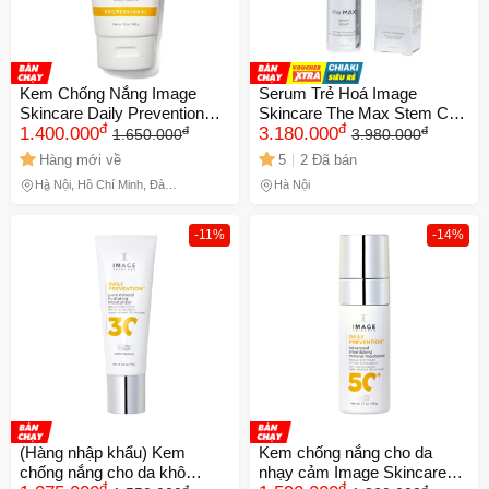
Kem Chống Nắng Image
Serum Trẻ Hoá Image
Skincare Daily Prevention
Skincare The Max Stem Cell
đ
đ
đ
đ
Pure Mineral SPF 30
1.400.000
30ml - Dưỡng ẩm, chống lão
3.180.000
1.650.000
3.980.000
hoá, làm săn chắc da, xoá
Hàng mới về
5
2 Đã bán
mờ nếp nhăn, phục hồi DNA
Hà Nội, Hồ Chí Minh, Đà
Hà Nội
hiệu quả.
Nẵng
-11%
-14%
(Hàng nhập khẩu) Kem
Kem chống nắng cho da
chống nắng cho da khô
nhạy cảm Image Skincare
đ
đ
đ
đ