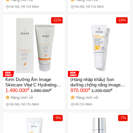
Date Xa NK
Hà Nội, Hồ Chí Minh
Hà Nội, Hồ Chí Minh
-21%
-19%
Kem Dưỡng Ẩm Image
(Hàng nhập khẩu) Son
Skincare Vital C Hydrating
dưỡng chống nắng Image
đ
đ
đ
đ
Water Burst NK Date Xa
1.490.000
Daily Prevention Nourishing
970.000
1.890.000
1.200.000
Lip Balm SPF 30
Hàng mới về
Hàng mới về
Hà Nội, Hồ Chí Minh
Hồ Chí Minh
-9%
-7%