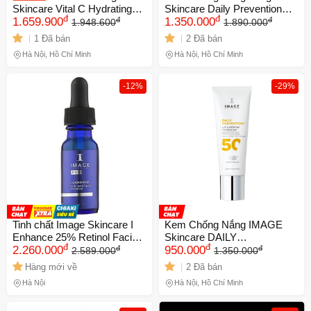
Skincare Vital C Hydrating
Skincare Daily Prevention
đ
đ
đ
đ
Eye Recovery Gel giảm
1.659.900
Pure Mineral SPF 30 NK date
1.350.000
1.948.600
1.890.000
thâm cuồng mắt , nếp nhăn
Xa
1 Đã bán
2 Đã bán
thương hiệu từ Mỹ
Hà Nội, Hồ Chí Minh
Hà Nội, Hồ Chí Minh
-12%
-29%
Tinh chất Image Skincare I
Kem Chống Nắng IMAGE
Enhance 25% Retinol Facial
Skincare DAILY
đ
đ
đ
đ
Enhancer 14.3ml - Serum trẻ
2.260.000
PREVENTION Ultra Defense
950.000
2.589.000
1.350.000
hóa da, giảm nếp nhăn, làm
SPF 50 Date Xa Mỹ
Hàng mới về
2 Đã bán
mờ vết thâm, hàng nhập
Hà Nội
Hà Nội, Hồ Chí Minh
khẩu