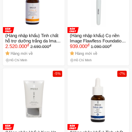
XXX-XXXX
Số lần áp dụng:
1
lần
Áp dụng cho đơn hàng từ:
0
Chỉ áp dụng cho gian hàng:
Ngày hết hạn:
(Hàng nhập khẩu) Tinh chất
(Hàng nhập khẩu) Cọ nền
hỗ trợ dưỡng trắng da Image
Image Flawfless Foundation
đ
đ
đ
đ
Vital C Antioxidant Hydrating
2.520.000
Brush
939.000
2.690.000
1.090.000
LẤY MÃ NGAY
A C E Serum
Hàng mới về
Hàng mới về
Hồ Chí Minh
Hồ Chí Minh
-5%
-7%