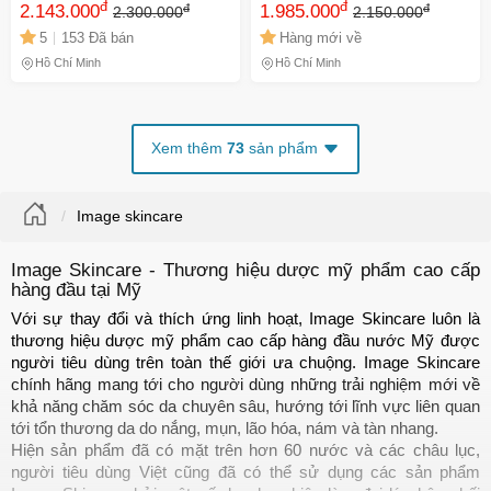
đ
đ
đ
đ
Giảm Nám Sáng Da Chuyên
2.143.000
làm dịu da nhạy cảm, tăng
1.985.000
2.300.000
2.150.000
Sâu, Vitamin C và
cường đàn hồi và giảm nếp
5
153 Đã bán
Hàng mới về
Niacinamide, Dưỡng Ẩm Tự
nhăn 30ml
Hồ Chí Minh
Hồ Chí Minh
Nhiên
Xem thêm
73
sản phẩm
Image skincare
Image Skincare - Thương hiệu dược mỹ phẩm cao cấp
hàng đầu tại Mỹ
Với sự thay đổi và thích ứng linh hoạt, Image Skincare luôn là 
thương hiệu dược mỹ phẩm cao cấp hàng đầu nước Mỹ được 
người tiêu dùng trên toàn thế giới ưa chuộng. Image Skincare 
chính hãng mang tới cho người dùng những trải nghiệm mới về 
khả năng chăm sóc da chuyên sâu, hướng tới lĩnh vực liên quan 
tới tổn thương da do nắng, mụn, lão hóa, nám và tàn nhang.
Hiện sản phẩm đã có mặt trên hơn 60 nước và các châu lục, 
người tiêu dùng Việt cũng đã có thể sử dụng các sản phẩm 