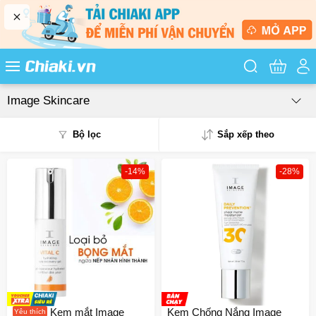
Tìm kiếm sản
Image Skincare
Bộ lọc
Sắp xếp theo
-14%
-28%
Phổ biến
Mua nhiều
Mới nhất
Giá từ thấp - cao
Giá từ cao - thấp
Kem mắt Image
Kem Chống Nắng Image
Yêu thích