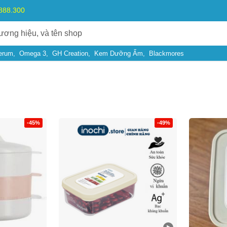
.888.300
erum
Omega 3
GH Creation
Kem Dưỡng Ẩm
Blackmores
-45%
-49%
Bạn gặp vấn đề về
Sản phẩm
hay
Mua hàng
?
Hãy báo lỗi cho chúng tôi. Hoặc gọi cho chúng tôi qua số
0911.888.30