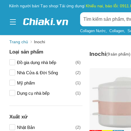
Kênh người bán
Tạo shop
Tải ứng dụng
Khiếu nại, báo lỗi: 0911
Collagen Nước
Collagen
S
Trang chủ
Inochi
Loại sản phẩm
Inochi
(
9
sản phẩm)
Đồ gia dụng nhà bếp
(6)
Nhà Cửa & Đời Sống
(2)
Mỹ phẩm
(1)
Dụng cụ nhà bếp
(1)
Xuất xứ
Nhật Bản
(2)