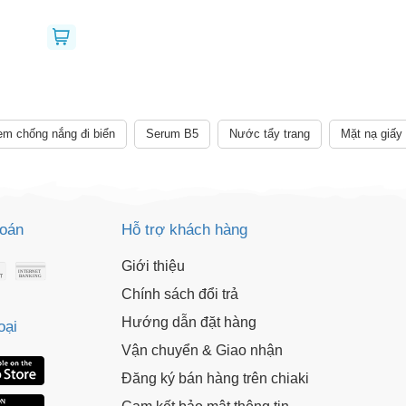
Giảm ngay
-
cho bất kỳ đơn hàng nào.
XXX-XXXX
 sử dụng:
TẢi APP CHIAKI NG
o chép mã giảm giá phía trên.
uy cập trang thanh toán và sử dụng
m chống nắng đi biển
Serum B5
Nước tẩy trang
Mặt nạ giấy
ã.
LẤY MÃ NGAY
LẤY MÃ NGAY
toán
Hỗ trợ khách hàng
Giới thiệu
Chính sách đổi trả
Hướng dẫn đặt hàng
oại
Vận chuyển & Giao nhận
Đăng ký bán hàng trên chiaki