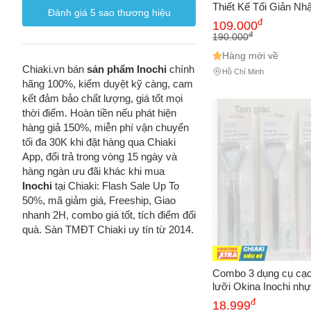
Thiết Kế Tối Giản Nh
Đánh giá
5
sao thương hiệu
Trong Bếp, Nhà Tắm, 
đ
109.000
Diện Tích
đ
190.000
Hàng mới về
Chiaki.vn bán
sản phẩm Inochi
chính
Hồ Chí Minh
hãng 100%, kiểm duyệt kỹ càng, cam
kết đảm bảo chất lượng, giá tốt mọi
thời điểm. Hoàn tiền nếu phát hiện
hàng giả 150%, miễn phí vận chuyển
tối đa 30K khi đặt hàng qua Chiaki
App, đổi trả trong vòng 15 ngày và
hàng ngàn ưu đãi khác khi mua
Inochi
tại Chiaki: Flash Sale Up To
50%, mã giảm giá, Freeship, Giao
nhanh 2H, combo giá tốt, tích điểm đổi
quà. Sàn TMĐT Chiaki uy tín từ 2014.
Combo 3 dụng cụ cạo 
lưỡi Okina Inochi nh
,cạo lưỡi inochi chín
đ
18.999