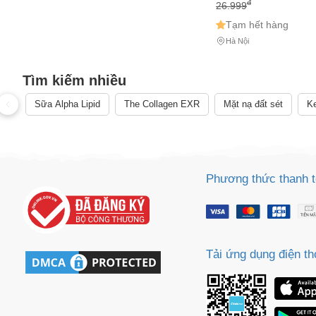
đ
26.999
Tạm hết hàng
Hà Nội
Cách
Sa
Tìm kiếm nhiều
Tr
Sữa Alpha Lipid
The Collagen EXR
Mặt nạ đất sét
Ke
m
Phương thức thanh 
Tải ứng dụng điện th