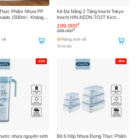
Thực Phẩm Nhựa PP
Kệ Đa Năng 2 Tầng Inochi Tokyo
kaido 1500ml - Kháng
Inochi HIN.KEDN.TO2T Kích
u Nhiệt - Dùng Trong Lò
Thước 365 x 232 x 404 mm
đ
199.000
n Toàn Cho Thực Phẩm
đ
398.000
 về
Hàng mới về
Hà Nội
-21%
-35%
nước nhựa nguyên sinh
Bộ 6 Hộp Nhựa Đựng Thực Phẩm