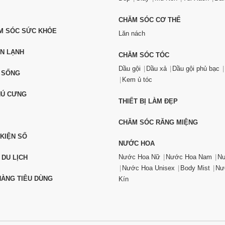
CHĂM SÓC CƠ THỂ
ĂM SÓC SỨC KHỎE
Lăn nách
ỆN LẠNH
CHĂM SÓC TÓC
Dầu gội
Dầu xả
Dầu gội phủ bạc
 SỐNG
Kem ủ tóc
HÚ CƯNG
THIẾT BỊ LÀM ĐẸP
CHĂM SÓC RĂNG MIỆNG
 KIỆN SỐ
NƯỚC HOA
Nước Hoa Nữ
Nước Hoa Nam
Nư
 DU LỊCH
Nước Hoa Unisex
Body Mist
Nư
ÀNG TIÊU DÙNG
Kín