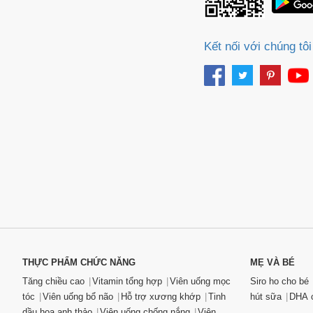
Kết nối với chúng tôi
THỰC PHẨM CHỨC NĂNG
MẸ VÀ BÉ
Tăng chiều cao
Vitamin tổng hợp
Viên uống mọc
Siro ho cho bé
tóc
Viên uống bổ não
Hỗ trợ xương khớp
Tinh
hút sữa
DHA c
dầu hoa anh thảo
Viên uống chống nắng
Viên