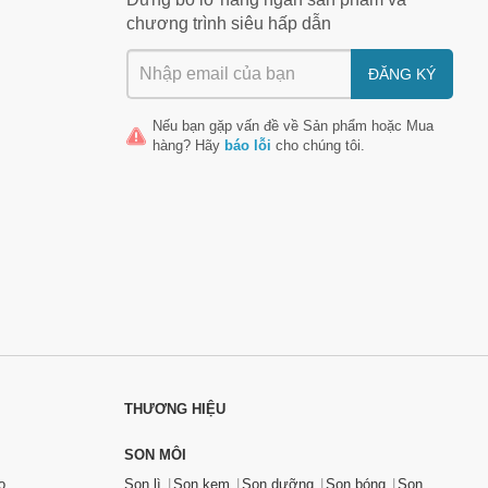
chương trình siêu hấp dẫn
ĐĂNG KÝ
Nếu bạn gặp vấn đề về
Sản phẩm
hoặc
Mua
hàng
? Hãy
báo lỗi
cho chúng tôi.
THƯƠNG HIỆU
SON MÔI
o
Son lì
Son kem
Son dưỡng
Son bóng
Son