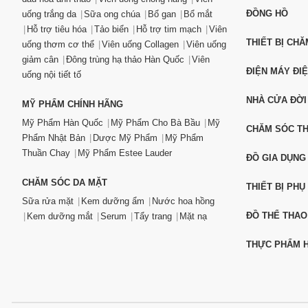
ĐỒNG HỒ
uống trắng da
Sữa ong chúa
Bổ gan
Bổ mắt
Hỗ trợ tiêu hóa
Tảo biển
Hỗ trợ tim mạch
Viên
THIẾT BỊ CH
uống thơm cơ thể
Viên uống Collagen
Viên uống
giảm cân
Đông trùng hạ thảo Hàn Quốc
Viên
ĐIỆN MÁY ĐI
uống nội tiết tố
NHÀ CỬA ĐỜI
MỸ PHẨM CHÍNH HÃNG
Mỹ Phẩm Hàn Quốc
Mỹ Phẩm Cho Bà Bầu
Mỹ
CHĂM SÓC T
Phẩm Nhật Bản
Dược Mỹ Phẩm
Mỹ Phẩm
Thuần Chay
Mỹ Phẩm Estee Lauder
ĐỒ GIA DỤNG
CHĂM SÓC DA MẶT
THIẾT BỊ PHỤ
Sữa rửa mặt
Kem dưỡng ẩm
Nước hoa hồng
ĐỒ THỂ THAO
Kem dưỡng mắt
Serum
Tẩy trang
Mặt nạ
THỰC PHẨM H