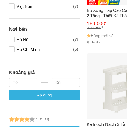
Tên của
Việt Nam
(7)
Bộ Xửng Hấp Cao Cấp
2 Tầng - Thiết Kế Th
Trọn Hương Vị thực 
đ
169.000
Dàng Vệ Sinh và Bả
đ
310.000
Số điện
Nơi bán
Hàng mới về
Hà Nội
(7)
Hà Nội
Hồ Chí Minh
(5)
Email
Khoảng giá
Vấn đề 
Áp dụng
Mô tả
(*)
(4.3/130)
Kệ Inochi Nachi 3 Tầ