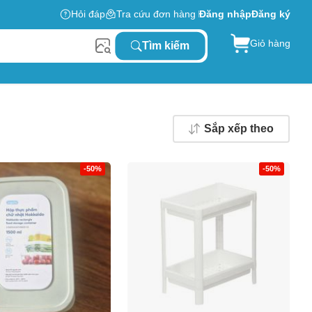
Hỏi đáp
Tra cứu đơn hàng
Đăng nhập
Đăng ký
Giỏ hàng
Tìm kiếm
Sắp xếp theo
-50%
-50%
0