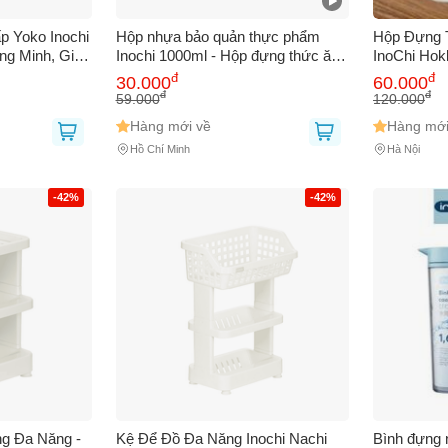
 bạn
(*)
 Yoko Inochi
Hộp nhựa bảo quản thực phẩm
Hộp Đựng 
ông Minh, Giữ
Inochi 1000ml - Hộp đựng thức ăn
InoChi Hok
Phẩm, Dễ
an toàn, chất lượng cao, chuẩn
Khuẩn, Chị
đ
đ
30.000
60.000
o Quản
Nhật Bản, phù hợp cho mọi gia
Vi Sóng, A
đ
đ
59.000
120.000
 thoại
(*)
đình.
Hàng mới về
Hàng mới
Hồ Chí Minh
Hà Nội
-42%
-42%
bạn gặp phải
(*)
ng Đa Năng -
Kệ Để Đồ Đa Năng Inochi Nachi
Bình đựng 