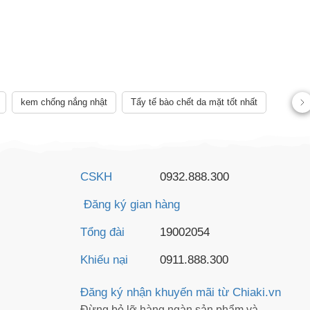
AY
kem chống nắng nhật
Tẩy tế bào chết da mặt tốt nhất
CSKH
0932.888.300
Đăng ký gian hàng
Tổng đài
19002054
Khiếu nại
0911.888.300
Đăng ký nhận khuyến mãi từ Chiaki.vn
Đừng bỏ lỡ hàng ngàn sản phẩm và