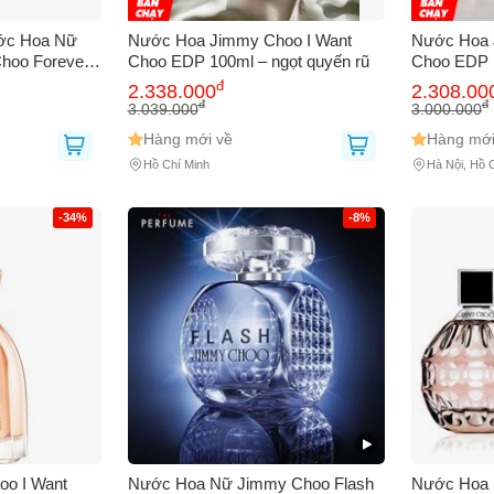
 bạn
(*)
ước Hoa Nữ
Nước Hoa Jimmy Choo I Want
Nước Hoa 
hoo Forever
Choo EDP 100ml – ngọt quyến rũ
Choo EDP 
Lưu Hương
đ
2.338.000
2.308.00
 thoại
(*)
đ
đ
3.039.000
3.000.000
Hàng mới về
Hàng mới
Hồ Chí Minh
Hà Nội, Hồ 
-34%
-8%
bạn gặp phải
(*)
o I Want
Nước Hoa Nữ Jimmy Choo Flash
Nước Hoa 