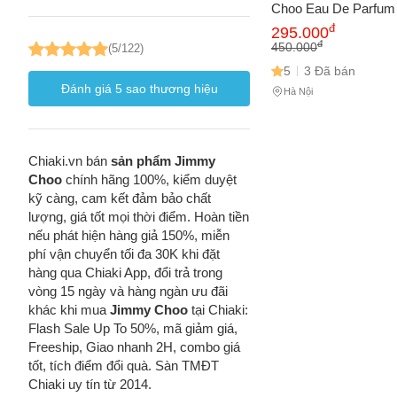
Choo Eau De Parfum
Trọng, Gợi Cảm - Full
đ
295.000
- Hương Hoa Cỏ Ph
đ
450.000
(5/122)
2021
5
3 Đã bán
Đánh giá
5
sao thương hiệu
Hà Nội
Chiaki.vn bán
sản phẩm Jimmy
Choo
chính hãng 100%, kiểm duyệt
kỹ càng, cam kết đảm bảo chất
lượng, giá tốt mọi thời điểm. Hoàn tiền
nếu phát hiện hàng giả 150%, miễn
phí vận chuyển tối đa 30K khi đặt
hàng qua Chiaki App, đổi trả trong
vòng 15 ngày và hàng ngàn ưu đãi
khác khi mua
Jimmy Choo
tại Chiaki:
Flash Sale Up To 50%, mã giảm giá,
Freeship, Giao nhanh 2H, combo giá
tốt, tích điểm đổi quà. Sàn TMĐT
Chiaki uy tín từ 2014.