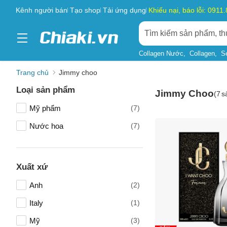
Kênh người bán
Tạo shop
Tải ứng dụng
Khiếu nại, báo lỗi: 0911
Collagen Nước
Collagen
S
Trang chủ
Jimmy choo
Loại sản phẩm
Jimmy Choo
(
7
s
Mỹ phẩm
(7)
Nước hoa
(7)
Xuất xứ
Anh
(2)
Italy
(1)
Mỹ
(3)