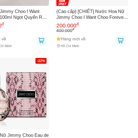
Jimmy Choo I Want
(Cao cấp) [CHIẾT] Nước Hoa Nữ
100ml Ngọt Quyến Rũ
Jimmy Choo I Want Choo Forever
 Lâu
Chính hãng
đ
đ
0
200.000
đ
400.000
 về
Hàng mới về
Chí Minh
Hồ Chí Minh
-22%
Nữ Jimmy Choo Eau de