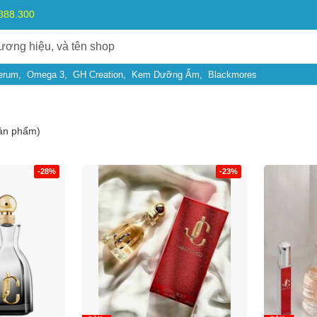
.888.300
erum
Omega 3
GH Creation
Kem Dưỡng Ẩm
Blackmores
ản phẩm)
-28%
-23%
Bạn gặp vấn đề về
Sản phẩm
hay
Mua hàng
?
Hãy báo lỗi cho chúng tôi. Hoặc gọi cho chúng tôi qua số
0911.888.30