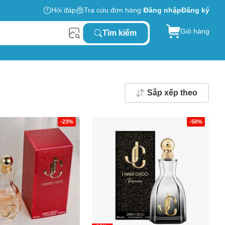
Hỏi đáp
Tra cứu đơn hàng
Đăng nhập
Đăng ký
Giỏ hàng
Tìm kiếm
Sắp xếp theo
-23%
-50%
0