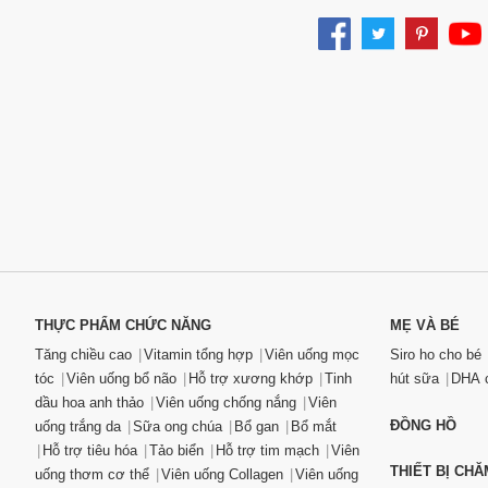
THỰC PHẨM CHỨC NĂNG
MẸ VÀ BÉ
Tăng chiều cao
Vitamin tổng hợp
Viên uống mọc
Siro ho cho bé
tóc
Viên uống bổ não
Hỗ trợ xương khớp
Tinh
hút sữa
DHA c
dầu hoa anh thảo
Viên uống chống nắng
Viên
ĐỒNG HỒ
uống trắng da
Sữa ong chúa
Bổ gan
Bổ mắt
Hỗ trợ tiêu hóa
Tảo biển
Hỗ trợ tim mạch
Viên
THIẾT BỊ CH
uống thơm cơ thể
Viên uống Collagen
Viên uống