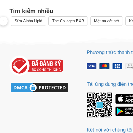
Tìm kiếm nhiều
Cách
Sa
Sữa Alpha Lipid
The Collagen EXR
Mặt nạ đất sét
Ke
Tr
m
Phương thức thanh 
Tải ứng dụng điện th
Kết nối với chúng tôi