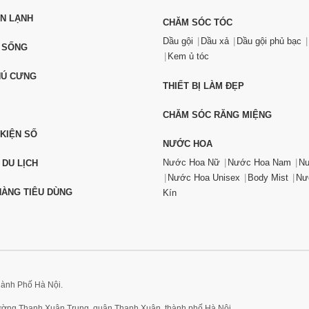
ỆN LẠNH
CHĂM SÓC TÓC
Dầu gội
Dầu xả
Dầu gội phủ bạc
 SỐNG
Kem ủ tóc
HÚ CƯNG
THIẾT BỊ LÀM ĐẸP
CHĂM SÓC RĂNG MIỆNG
 KIỆN SỐ
NƯỚC HOA
Nước Hoa Nữ
Nước Hoa Nam
Nư
 DU LỊCH
Nước Hoa Unisex
Body Mist
Nư
ÀNG TIÊU DÙNG
Kín
hành Phố Hà Nội.
hường Thanh Xuân Trung, quận Thanh Xuân, thành phố Hà Nội