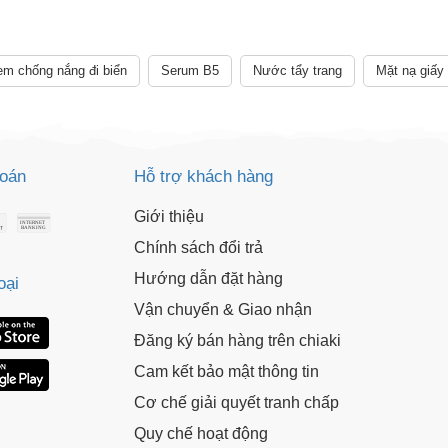
XXX-XXXX
 sử dụng:
TẢi APP CHIAKI NG
o chép mã giảm giá phía trên.
m chống nắng đi biển
Serum B5
Nước tẩy trang
Mặt nạ giấy
uy cập trang thanh toán và sử dụng
ã.
LẤY MÃ NGAY
toán
Hỗ trợ khách hàng
LẤY MÃ NGAY
Giới thiệu
Chính sách đổi trả
Hướng dẫn đặt hàng
oại
Vận chuyển & Giao nhận
Đăng ký bán hàng trên chiaki
Cam kết bảo mật thông tin
Cơ chế giải quyết tranh chấp
Quy chế hoạt động