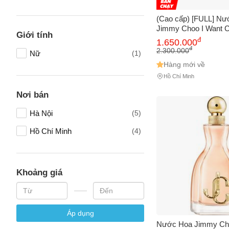
Tên của
(Cao cấp) [FULL] N
Jimmy Choo I Want C
Giới tính
100ml Chính hãng
đ
1.650.000
Số điện
đ
2.300.000
Nữ
(1)
Hàng mới về
Hồ Chí Minh
Email
Nơi bán
Hà Nội
(5)
Hồ Chí Minh
(4)
Vấn đề 
Khoảng giá
Mô tả
(*)
Áp dụng
Nước Hoa Jimmy Cho