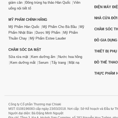
giảm cân
Đông trùng hạ thảo Hàn Quốc
Viên
ĐIỆN MÁY ĐI
uống nội tiết tố
NHÀ CỬA ĐỜI
MỸ PHẨM CHÍNH HÃNG
Mỹ Phẩm Hàn Quốc
Mỹ Phẩm Cho Bà Bầu
Mỹ
CHĂM SÓC T
Phẩm Nhật Bản
Dược Mỹ Phẩm
Mỹ Phẩm
Thuần Chay
Mỹ Phẩm Estee Lauder
ĐỒ GIA DỤNG
CHĂM SÓC DA MẶT
THIẾT BỊ PHỤ
Sữa rửa mặt
Kem dưỡng ẩm
Nước hoa hồng
ĐỒ THỂ THAO
Kem dưỡng mắt
Serum
Tẩy trang
Mặt nạ
THỰC PHẨM H
Công ty Cổ phần Thương mại Chiaki
MST: 0108196083 cấp ngày 23/03/2018. Nơi cấp: Sở Kế hoạch và Đầu tư T
Người đại diện: Bà Đặng Minh Nguyệt
Địa chỉ: Tầng 3, tòa A, Hoành Sơn Complex, số 282 Nguyễn Huy Tưởng, p