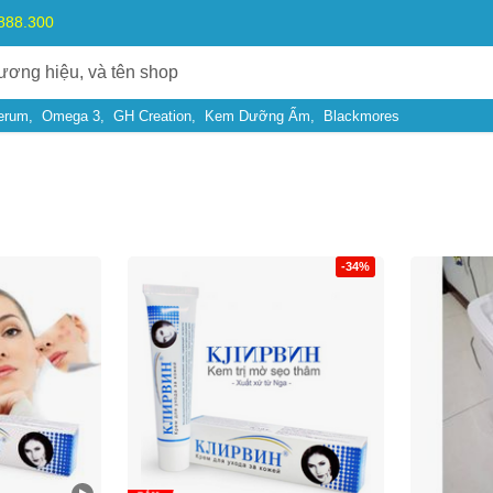
.888.300
erum
Omega 3
GH Creation
Kem Dưỡng Ẩm
Blackmores
-34%
Bạn gặp vấn đề về
Sản phẩm
hay
Mua hàng
?
Hãy báo lỗi cho chúng tôi. Hoặc gọi cho chúng tôi qua số
0911.888.30