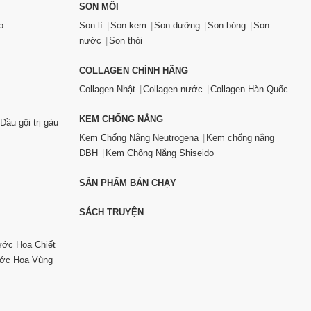
SON MÔI
o
Son lì
Son kem
Son dưỡng
Son bóng
Son
nước
Son thỏi
COLLAGEN CHÍNH HÃNG
Collagen Nhật
Collagen nước
Collagen Hàn Quốc
KEM CHỐNG NẮNG
Dầu gội trị gàu
Kem Chống Nắng Neutrogena
Kem chống nắng
DBH
Kem Chống Nắng Shiseido
SẢN PHẨM BÁN CHẠY
SÁCH TRUYỆN
ớc Hoa Chiết
ớc Hoa Vùng