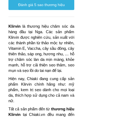
Đánh giá
5
sao thương hiệu
Klirvin
là thương hiệu chăm sóc da
hàng đầu tại Nga. Các sản phẩm
Klirvin được nghiên cứu, sản xuất với
các thành phần từ thảo mộc tự nhiên,
Vitamin E, Vaccha, cây sầu đông, cây
thiên thảo, sáp ong, hương nhu, … hỗ
trợ chăm sóc làn da mịn màng, khỏe
mạnh, hỗ trợ cải thiện sẹo thâm, sẹo
mụn và sẹo lồi do tai nạn để lại.
Hiện nay, Chiaki đang cung cấp sản
phẩm Klirvin chính hãng như: mỹ
phẩm, kem trị sẹo dành cho mọi loại
da, thích hợp sử dụng cho cả nam và
nữ.
Tất cả sản phẩm đến từ
thương hiệu
Klirvin
tại Chiaki.vn đều mang đến