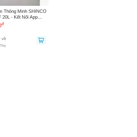
m Thông Minh SHINCO
20L - Kết Nối App
 Khiển Giọng Nói, Chế
đ
0
Linh Hoạt, Bảo Hành 12
 về
 Thọ