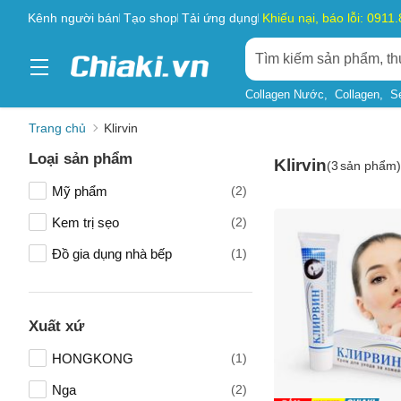
Kênh người bán
Tạo shop
Tải ứng dụng
Khiếu nại, báo lỗi: 0911
Collagen Nước
Collagen
S
Trang chủ
Klirvin
Loại sản phẩm
Klirvin
(
3
sản phẩm)
Mỹ phẩm
(2)
Kem trị sẹo
(2)
Đồ gia dụng nhà bếp
(1)
Xuất xứ
HONGKONG
(1)
Nga
(2)