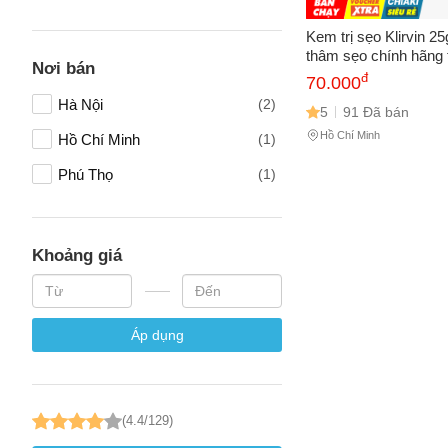
Tên của
Kem trị sẹo Klirvin 2
thâm sẹo chính hãng 
Nơi bán
làm sáng da và cải th
đ
70.000
mụn hiệu quả.
Hà Nội
(2)
Số điện
5
91 Đã bán
Hồ Chí Minh
Hồ Chí Minh
(1)
Phú Thọ
(1)
Email
Khoảng giá
Vấn đề 
Áp dụng
Mô tả
(*)
(4.4/129)