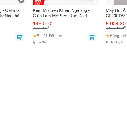
 bạn
(*)
5g - Gel mờ
Kem Mờ Sẹo Klirvin Nga 25g -
Máy Hút Ẩ
từ Nga, hỗ trợ
Giúp Làm Mờ Sẹo, Rạn Da &
CF20BD/ZF 
iện vết thâm
Quầng Thâm, Chiết Xuất Thiên
Tuya, Điều
đ
145.000
5.024.30
Nhiên, Dưỡng Ẩm & Tái Tạo Da
Độ Hút Ẩm 
đ
đ
220.000
6.531.500
 thoại
(*)
Tháng
5
91 Đã bán
Hàng mới
Hà Nội
Hà Nội, Phú
bạn gặp phải
(*)