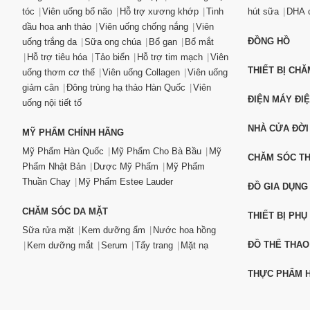
tóc
Viên uống bổ não
Hỗ trợ xương khớp
Tinh
hút sữa
DHA c
dầu hoa anh thảo
Viên uống chống nắng
Viên
ĐỒNG HỒ
uống trắng da
Sữa ong chúa
Bổ gan
Bổ mắt
Hỗ trợ tiêu hóa
Tảo biển
Hỗ trợ tim mạch
Viên
THIẾT BỊ CH
uống thơm cơ thể
Viên uống Collagen
Viên uống
giảm cân
Đông trùng hạ thảo Hàn Quốc
Viên
ĐIỆN MÁY ĐI
uống nội tiết tố
NHÀ CỬA ĐỜI
MỸ PHẨM CHÍNH HÃNG
Mỹ Phẩm Hàn Quốc
Mỹ Phẩm Cho Bà Bầu
Mỹ
CHĂM SÓC T
Phẩm Nhật Bản
Dược Mỹ Phẩm
Mỹ Phẩm
Thuần Chay
Mỹ Phẩm Estee Lauder
ĐỒ GIA DỤNG
CHĂM SÓC DA MẶT
THIẾT BỊ PHỤ
Sữa rửa mặt
Kem dưỡng ẩm
Nước hoa hồng
ĐỒ THỂ THAO
Kem dưỡng mắt
Serum
Tẩy trang
Mặt nạ
THỰC PHẨM H