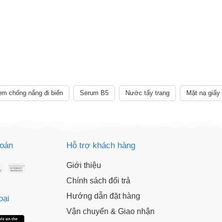
Khi mua hàng trên
CHIAKI
Giảm ngay
-
cho bất kỳ đơn hàng nào.
XXX-XXXX
 sử dụng:
TẢi APP CHIAKI NG
o chép mã giảm giá phía trên.
uy cập trang thanh toán và sử dụng
ã.
LẤY MÃ NGAY
m chống nắng đi biển
Serum B5
Nước tẩy trang
Mặt nạ giấy
LẤY MÃ NGAY
toán
Hỗ trợ khách hàng
Giới thiệu
Chính sách đổi trả
Hướng dẫn đặt hàng
oại
Vận chuyển & Giao nhận