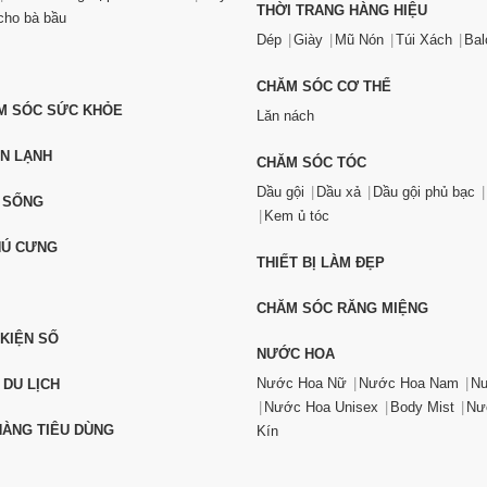
THỜI TRANG HÀNG HIỆU
ho bà bầu
Dép
Giày
Mũ Nón
Túi Xách
Bal
CHĂM SÓC CƠ THỂ
ĂM SÓC SỨC KHỎE
Lăn nách
ỆN LẠNH
CHĂM SÓC TÓC
Dầu gội
Dầu xả
Dầu gội phủ bạc
 SỐNG
Kem ủ tóc
HÚ CƯNG
THIẾT BỊ LÀM ĐẸP
CHĂM SÓC RĂNG MIỆNG
 KIỆN SỐ
NƯỚC HOA
Nước Hoa Nữ
Nước Hoa Nam
Nư
 DU LỊCH
Nước Hoa Unisex
Body Mist
Nư
ÀNG TIÊU DÙNG
Kín