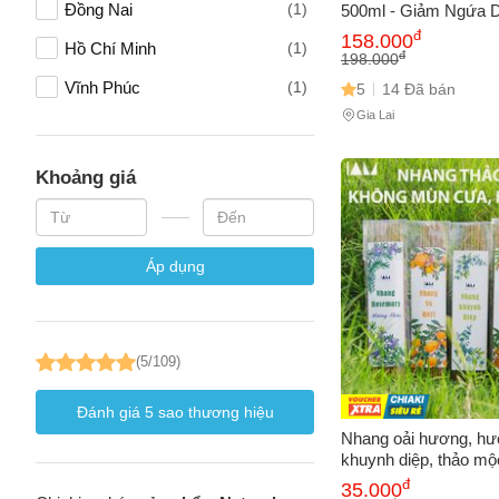
Đồng Nai
(1)
500ml - Giảm Ngứa 
Vẩy Nến, Kháng Khuẩ
Vấn đề 
đ
158.000
Hồ Chí Minh
(1)
Dưỡng Ẩm Da
đ
198.000
Vĩnh Phúc
(1)
5
14 Đã bán
Gia Lai
Mô tả
(*)
Khoảng giá
Áp dụng
(5/109)
Đánh giá
5
sao thương hiệu
Nhang oải hương, hư
khuynh diệp, thảo mộc
quýt, vỏ bưởi. Dài 30
đ
35.000