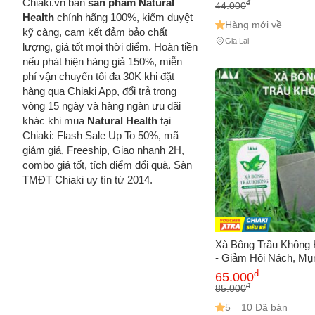
Chiaki.vn bán
sản phẩm Natural
đ
44.000
Health
chính hãng 100%, kiểm duyệt
Hàng mới về
kỹ càng, cam kết đảm bảo chất
Gia Lai
lượng, giá tốt mọi thời điểm. Hoàn tiền
nếu phát hiện hàng giả 150%, miễn
phí vận chuyển tối đa 30K khi đặt
hàng qua Chiaki App, đổi trả trong
vòng 15 ngày và hàng ngàn ưu đãi
khác khi mua
Natural Health
tại
Chiaki: Flash Sale Up To 50%, mã
giảm giá, Freeship, Giao nhanh 2H,
combo giá tốt, tích điểm đổi quà. Sàn
TMĐT Chiaki uy tín từ 2014.
Xà Bông Trầu Không
- Giảm Hôi Nách, Mụ
Da, Tẩy Tế Bào Chết
đ
65.000
Mềm Mịn
đ
85.000
5
10 Đã bán