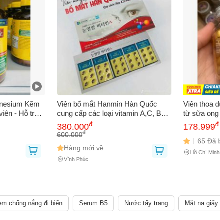
gnesium Kẽm
Viên bổ mắt Hanmin Hàn Quốc
Viên thoa d
iên - Hỗ trợ
cung cấp các loại vitamin A,C, B2
từ sữa ong
hất lượng Mỹ
và acid amin hộp 120 viên
Health pro 
đ
đ
380.000
178.999
đ
600.000
65 Đã 
Hàng mới về
Hồ Chí Minh
Vĩnh Phúc
m chống nắng đi biển
Serum B5
Nước tẩy trang
Mặt nạ giấy