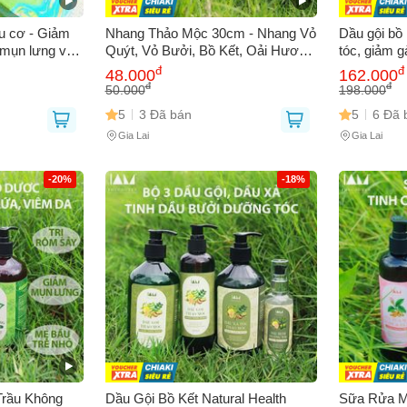
u cơ - Giảm
Nhang Thảo Mộc 30cm - Nhang Vỏ
Dầu gội bồ 
 mụn lưng và
Quýt, Vỏ Bưởi, Bồ Kết, Oải Hương
tóc, giảm g
m sóc da tự
và Hương Thảo Tự Nhiên, Thân
mái tóc ón
đ
đ
48.000
162.000
iệu quả
Thiện Môi Trường
đ
đ
50.000
198.000
5
3 Đã bán
5
6 Đã 
Gia Lai
Gia Lai
Bạn gặp vấn đề về
Sản phẩm
hay
Mua hàng
?
Hãy báo lỗi cho chúng tôi. Hoặc gọi cho chúng tôi qua số
0911.888.30
-20%
-18%
 bạn
(*)
 thoại
(*)
rầu Không
Dầu Gội Bồ Kết Natural Health
Sữa Rửa M