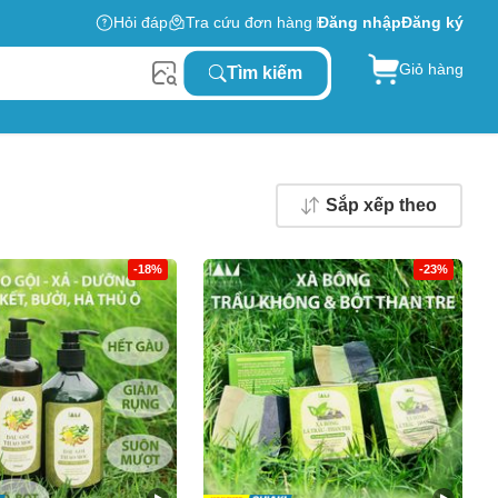
Hỏi đáp
Tra cứu đơn hàng
Đăng nhập
Đăng ký
Giỏ hàng
Tìm kiếm
Sắp xếp theo
-18%
-23%