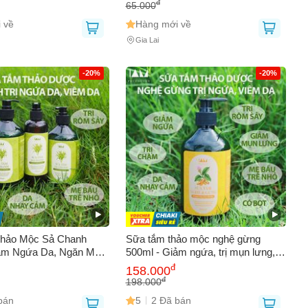
Khuẩn Chăm Sóc Da
đ
65.000
 về
Hàng mới về
Gia Lai
-20%
-20%
hảo Mộc Sả Chanh
Sữa tắm thảo mộc nghệ gừng
iảm Ngứa Da, Ngăn Mụn
500ml - Giảm ngứa, trị mụn lưng,
g Khuẩn Tự Nhiên,
chăm sóc da ẩm mượt, kháng
đ
158.000
Da, Chăm Sóc Da Toàn
khuẩn tự nhiên, phù hợp cho mọi
đ
198.000
lứa tuổi.
bán
5
2 Đã bán