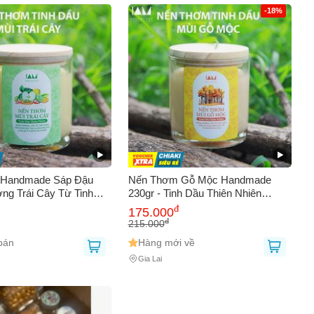
-18%
Handmade Sáp Đậu
Nến Thơm Gỗ Mộc Handmade
ng Trái Cây Từ Tinh
230gr - Tinh Dầu Thiên Nhiên
Nhiên, 230gr, Không
Không Khói - Trang Trí Sang Trọng
đ
175.000
Tặng Sang Trọng
& Thư Giãn Tâm Trí, Quà Tặng
đ
215.000
Độc Đáo
bán
Hàng mới về
Gia Lai