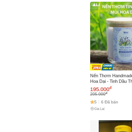
Sa
Tr
m
Nến Thơm Handmade
Hoa Dại - Tinh Dầu T
Sáp Đậu Nành, Không
đ
195.000
Tặng Sang Trọng cho
đ
205.000
Sống
5
6 Đã bán
Gia Lai