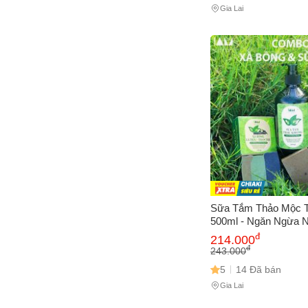
Gia Lai
Sữa Tắm Thảo Mộc T
500ml - Ngăn Ngừa 
Lưng, Kháng Khuẩn 
đ
214.000
Ẩm và Làm Dịu Da
đ
243.000
5
14 Đã bán
Gia Lai
Cách