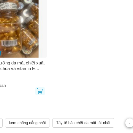
ưỡng da mặt chiết xuất
 chúa và vitamin E
90 viên 391312
bán
kem chống nắng nhật
Tẩy tế bào chết da mặt tốt nhất