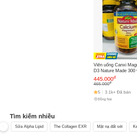
Viên uống Canxi Ma
D3 Nature Made 300 v
xương, khớp, răng, c
đ
445.000
đ
465.000
5
3.1k+ Đã bán
Đồng Nai
Tìm kiếm nhiều
Sữa Alpha Lipid
The Collagen EXR
Mặt nạ đất sét
Ke