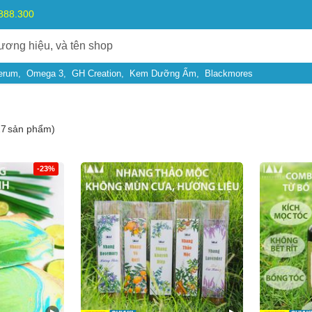
.888.300
erum
Omega 3
GH Creation
Kem Dưỡng Ẩm
Blackmores
27
sản phẩm)
-23%