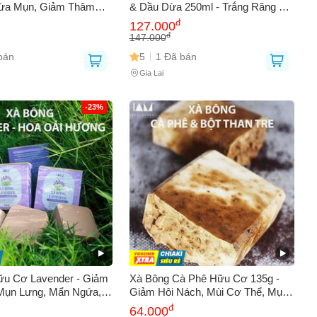
gừa Mụn, Giảm Thâm
& Dầu Dừa 250ml - Trắng Răng Tự
ệ, Gừng, Lá Trầu, Bột
Nhiên, Kháng Khuẩn & Hơi Thở
đ
127.000
 Dưỡng Ẩm, Làm Sạch
Thơm Mát
đ
147.000
bán
5
1 Đã bán
Gia Lai
-23%
ữu Cơ Lavender - Giảm
Xà Bông Cà Phê Hữu Cơ 135g -
 Mụn Lưng, Mẩn Ngứa,
Giảm Hôi Nách, Mùi Cơ Thể, Mụn
 Tẩy Tế Bào Chết 135g
Lưng, Tẩy Tế Bào Chết, Kháng
đ
64.000