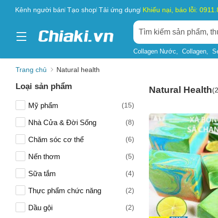
Kênh người bán
Tạo shop
Tải ứng dụng
Khiếu nại, báo lỗi: 0911
Collagen Nước
Collagen
S
Trang chủ
Natural health
Loại sản phẩm
Natural Health
(
Mỹ phẩm
(15)
Nhà Cửa & Đời Sống
(8)
Chăm sóc cơ thể
(6)
Nến thơm
(5)
Sữa tắm
(4)
Thực phẩm chức năng
(2)
Dầu gội
(2)