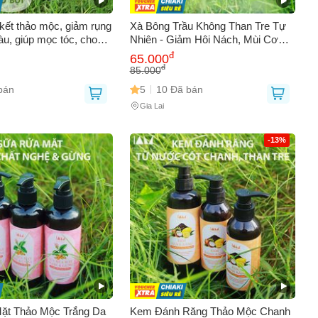
kết thảo mộc, giảm rụng
Xà Bông Trầu Không Than Tre Tự
àu, giúp mọc tóc, cho
Nhiên - Giảm Hôi Nách, Mùi Cơ
g ả, mềm mượt 500ml
Thể, Mụn Lưng, Mẩn Ngứa, Tẩy Tế
đ
65.000
Bào Chết 135g
đ
85.000
bán
5
10 Đã bán
Gia Lai
0
-13%
ặt Thảo Mộc Trắng Da
Kem Đánh Răng Thảo Mộc Chanh