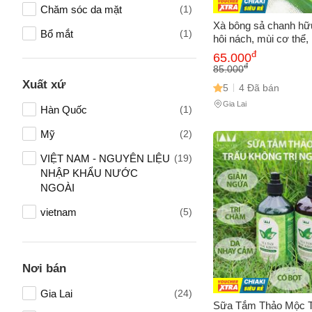
Chăm sóc da mặt
(1)
Xà bông sả chanh hữ
Bổ mắt
(1)
hôi nách, mùi cơ thể,
mẩn ngứa - 135g chă
đ
65.000
Bổ trợ xương khớp
(1)
nhiên, kháng khuẩn h
đ
85.000
Sữa rửa mặt
(1)
Xuất xứ
5
4 Đã bán
Gia Lai
Chăm sóc tóc
(1)
Hàn Quốc
(1)
Thực phẩm - Hàng tiêu dùng
(1)
Mỹ
(2)
Vệ sinh Chén, Bát, Bếp, Rửa
(1)
VIỆT NAM - NGUYÊN LIỆU
(19)
Tên của
kính
NHẬP KHẨU NƯỚC
NGOÀI
Kem đánh răng
(1)
vietnam
(5)
Số điện
Chăm sóc cá nhân
(1)
Nơi bán
Email
Gia Lai
(24)
Sữa Tắm Thảo Mộc T