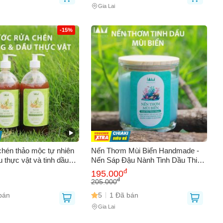
Gia Lai
-15%
hén thảo mộc tự nhiên
Nến Thơm Mùi Biển Handmade -
 thực vật và tinh dầu
Nến Sáp Đậu Nành Tinh Dầu Thiên
àn sức khỏe, thân thiện
Nhiên, Không Khói, Quà Tặng Sang
đ
195.000
, khử mùi hiệu quả
Trọng 230gr
đ
205.000
bán
5
1 Đã bán
Gia Lai
AY