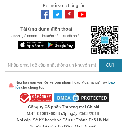
Kết nối với chúng tôi
LẤY MÃ NGAY
Tải ứng dụng điện thoại
Check giá nhanh - Tìm kiếm dễ - Ưu đãi nhiều
GỬI!
Nếu bạn gặp vấn đề về
Sản phẩm
hoặc
Mua hàng
? Hãy
báo
lỗi
cho chúng tôi.
Công ty Cổ phần Thương mại Chiaki
MST: 0108196083 cấp ngày 23/03/2018.
Nơi cấp: Sở Kế hoạch và Đầu tư Thành Phố Hà Nội.
Người đại diện: Bà Đặng Minh Nguyệt