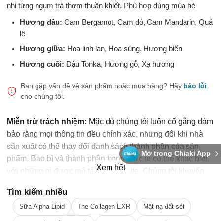
nhi từng ngụm trà thơm thuần khiết. Phù hợp dùng mùa hè
Hương đầu:
Cam Bergamot, Cam đỏ, Cam Mandarin, Quả
lê
Hương giữa:
Hoa linh lan, Hoa súng, Hương biển
Hương cuối:
Đậu Tonka, Hương gỗ, Xạ hương
Bạn gặp vấn đề về sản phẩm hoặc mua hàng?
Hãy
báo lỗi
cho chúng tôi.
Miễn trừ trách nhiệm:
Mặc dù chúng tôi luôn cố gắng đảm
bảo rằng mọi thông tin đều chính xác, nhưng đôi khi nhà
sản xuất có thể thay đổi danh sách thành phần của sản
Mở trong Chiaki App
phẩm. Bao bì và thành phần trong thực tế có thể khác biệt
Xem hết
với những gì được mô tả trên website. Chúng tôi khuyến
cáo bạn không nên chỉ dựa trên thông tin được ghi trên
Tìm kiếm nhiều
website, mà hãy luôn luôn đọc nhãn mác, cảnh báo và
Sữa Alpha Lipid
The Collagen EXR
Mặt nạ đất sét
hướng dẫn sử dụng trước khi dùng sản phẩm. Để biết
thêm thông tin, vui lòng liên hệ nhà sản xuất. Nội dung trên