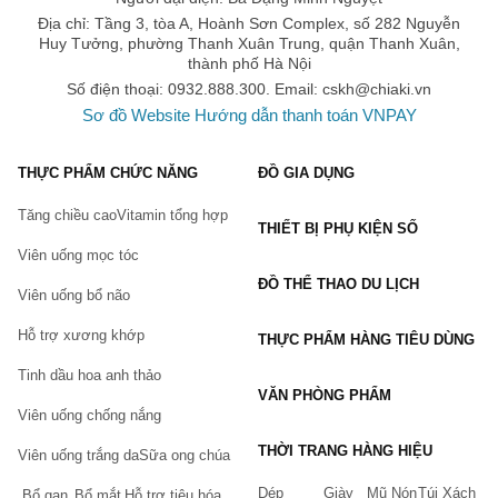
Địa chỉ: Tầng 3, tòa A, Hoành Sơn Complex, số 282 Nguyễn
Huy Tưởng, phường Thanh Xuân Trung, quận Thanh Xuân,
thành phố Hà Nội
Số điện thoại: 0932.888.300. Email:
cskh@chiaki.vn
Sơ đồ Website
Hướng dẫn thanh toán VNPAY
THỰC PHẨM CHỨC NĂNG
ĐỒ GIA DỤNG
Tăng chiều cao
Vitamin tổng hợp
THIẾT BỊ PHỤ KIỆN SỐ
Viên uống mọc tóc
ĐỒ THỂ THAO DU LỊCH
Viên uống bổ não
Hỗ trợ xương khớp
THỰC PHẨM HÀNG TIÊU DÙNG
Tinh dầu hoa anh thảo
VĂN PHÒNG PHẨM
Viên uống chống nắng
THỜI TRANG HÀNG HIỆU
Viên uống trắng da
Sữa ong chúa
Dép
Giày
Mũ Nón
Túi Xách
Bổ gan
Bổ mắt
Hỗ trợ tiêu hóa