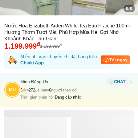
0/0
Nước Hoa Elizabeth Arden White Tea Eau Fraiche 100ml -
Hương Thơm Tươi Mát, Phù Hợp Mùa Hè, Gợi Nhớ
Khoảnh Khắc Thư Giãn
đ
1.199.999
đ
1.199.999
Miễn phí vận chuyển khi đặt hàng trên
Tải ngay
Chiaki App
Minh Ðăng Us
CHAT
MU
5
272
đã bán
6
người theo dõi
Thời gian phản hồi:
Đang cập nhật