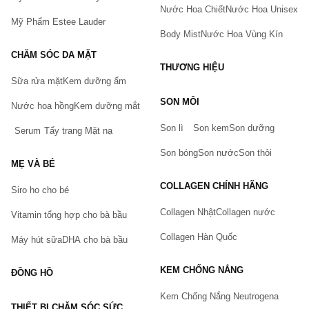
Nước Hoa Chiết
Nước Hoa Unisex
Mỹ Phẩm Estee Lauder
Body Mist
Nước Hoa Vùng Kín
CHĂM SÓC DA MẶT
THƯƠNG HIỆU
Sữa rửa mặt
Kem dưỡng ẩm
Bạn gặp vấn đề về sản phẩm hay mua hàng?
SON MÔI
Hãy báo lỗi cho chúng tôi. Hoặc gọi cho chúng tôi qua số
Nước hoa hồng
Kem dưỡng mắt
0911.888.300
Son lì
Son kem
Son dưỡng
Serum
Tẩy trang
Mặt nạ
Tên của bạn
(*)
Son bóng
Son nước
Son thỏi
MẸ VÀ BÉ
COLLAGEN CHÍNH HÃNG
Siro ho cho bé
Số điện thoại
(*)
Collagen Nhật
Collagen nước
Vitamin tổng hợp cho bà bầu
Collagen Hàn Quốc
Máy hút sữa
DHA cho bà bầu
Email
KEM CHỐNG NẮNG
ĐỒNG HỒ
Kem Chống Nắng Neutrogena
THIẾT BỊ CHĂM SÓC SỨC