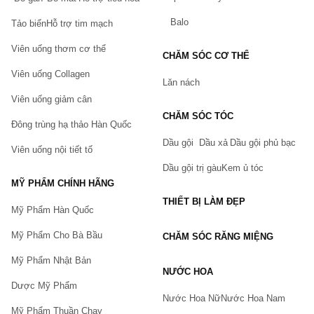
Balo
Tảo biển
Hỗ trợ tim mạch
Viên uống thơm cơ thể
CHĂM SÓC CƠ THỂ
Viên uống Collagen
Lăn nách
Viên uống giảm cân
CHĂM SÓC TÓC
Đông trùng hạ thảo Hàn Quốc
Dầu gội
Dầu xả
Dầu gội phủ bạc
Viên uống nội tiết tố
Dầu gội trị gàu
Kem ủ tóc
MỸ PHẨM CHÍNH HÃNG
THIẾT BỊ LÀM ĐẸP
Mỹ Phẩm Hàn Quốc
Mỹ Phẩm Cho Bà Bầu
CHĂM SÓC RĂNG MIỆNG
Mỹ Phẩm Nhật Bản
NƯỚC HOA
Dược Mỹ Phẩm
Nước Hoa Nữ
Nước Hoa Nam
Mỹ Phẩm Thuần Chay