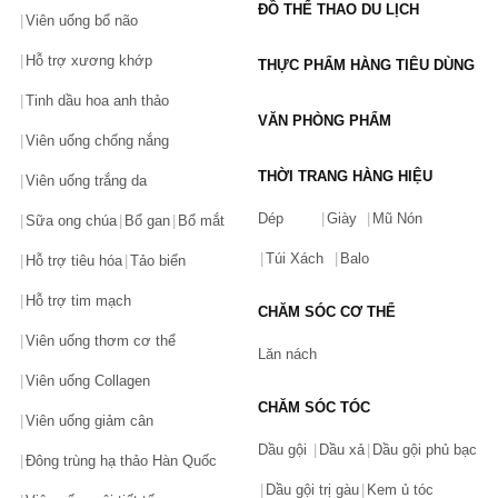
Hotline: 0932.888.300
ĐỒ THỂ THAO DU LỊCH
Viên uống bổ não
Email:
cskh@chiaki.vn
Hỗ trợ xương khớp
THỰC PHẨM HÀNG TIÊU DÙNG
Địa chỉ: Tầng 1, Tòa nhà 24T3 Thanh Xuân
Complex, Số 6 Lê Văn Thiêm, Thanh Xuân Trung,
Tinh dầu hoa anh thảo
Thanh Xuân, Hà Nội.
VĂN PHÒNG PHẨM
<<------------------------------------->>
Viên uống chống nắng
Khi mua sản phẩm Optibac và sản phẩm chăm
THỜI TRANG HÀNG HIỆU
Viên uống trắng da
sóc sức khỏe tại Chiaki.vn bạn sẽ được hưởng
những quyền lợi:
Dép
Giày
Mũ Nón
Sữa ong chúa
Bổ gan
Bổ mắt
100% sản phẩm chính hãng. Có tem dán đảm bảo
Túi Xách
Balo
Hỗ trợ tiêu hóa
Tảo biển
của Chiaki.vn
Hoàn tiền, đổi trả trong 5 ngày nếu có lỗi của nhà
Hỗ trợ tim mạch
CHĂM SÓC CƠ THỂ
sản xuất và hỏng hóc trong quá trình vận chuyển.
(Xem thêm:
Chính sách đổi trả hàng tại Chiaki
)
Viên uống thơm cơ thể
Lăn nách
Giao hàng thu tiền, thanh toán online nhiều
Viên uống Collagen
phương thức.
CHĂM SÓC TÓC
Tích điểm đổi quà và nhiều ưu đãi theo sự kiện
Viên uống giảm cân
khác.
Dầu gội
Dầu xả
Dầu gội phủ bạc
Đông trùng hạ thảo Hàn Quốc
Cách đặt hàng tại Chiaki.vn
Dầu gội trị gàu
Kem ủ tóc
Quý khách có thể tham khảo
hướng dẫn đặt hàng