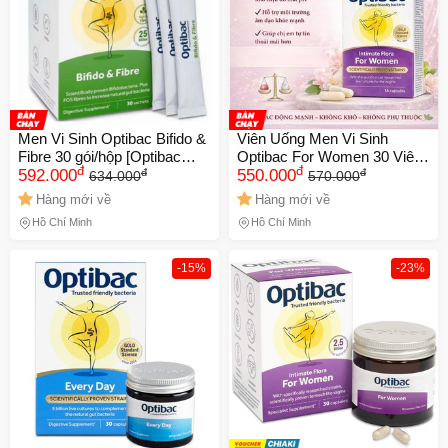
XXX-XXXX
Số lần áp dụng:
1
lần
Áp dụng cho đơn hàng từ:
0
Chỉ áp dụng cho gian hàng:
Ngày hết hạn:
Men Vi Sinh Optibac Bifido &
Viên Uống Men Vi Sinh
Fibre 30 gói/hộp [Optibac
Optibac For Women 30 Viên–
đ
đ
đ
đ
Xanh Lá] - Bổ Sung Chất Xơ
592.000
Cân Bằng Vi Khuẩn Hỗ Trợ
550.000
LẤY MÃ NGAY
634.000
570.000
- Hỗ Trợ Giảm Táo Bón - S/P
Vùng Kín
Hàng mới về
Hàng mới về
Chuẩn UK
Hồ Chí Minh
Hồ Chí Minh
-15%
-23%