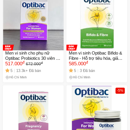
Men vi sinh cho phụ nữ
Men vi sinh Optibac Bifido &
Optibac Probiotics 30 viên -
Fibre - Hỗ trợ tiêu hóa, giảm
đ
đ
đ
Hỗ trợ tiêu hóa và tăng
517.000
táo bón, bổ sung lợi khuẩn
585.000
672.000
cường sức đề kháng tự
cho người lớn (30 gói)
5
13.3k+ Đã bán
5
3 Đã bán
nhiên
Hồ Chí Minh
Hồ Chí Minh
-5%