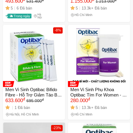
Tăng Cường Đề Kháng Tự
493.600
Sung Lợi Khuẩn Chăm Sóc
1.155.000
531.400
1.213.000
Nhiên cho Trẻ Sơ Sinh và Trẻ
Vùng Kín (Hộp 90 Viên)
5
6 Đã bán
5
13.3k+ Đã bán
Nhỏ
Hà
Hồ Chí Minh
Trong ngày
Nội
-8%
Men Vi Sinh Optibac Bifido
Men Vi Sinh Phụ Khoa
Fibre - Hỗ Trợ Giảm Táo Bón
Optibac Tím For Women - Bổ
đ
đ
đ
Và Cung Cấp Chất Xơ
633.600
Sung Lợi Khuẩn Hỗ Trợ Sức
280.000
695.000
Đường Ruột - Hộp 30 Gói
Khỏe Phụ Nữ, Giảm Nguy
1 Đã bán
5
13.3k+ Đã bán
Cho Người Lớn
Cơ Viêm Nhiễm
Hà Nội, Hồ Chí Minh
Hồ Chí Minh
-23%