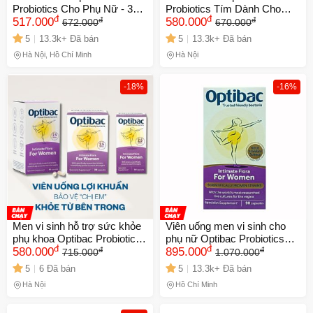
Probiotics Cho Phụ Nữ - 30
Probiotics Tím Dành Cho
đ
đ
đ
đ
Viên Hỗ Trợ Tiêu Hóa & Tăng
517.000
Phụ Nữ - Hỗ Trợ Cải Thiện
580.000
672.000
670.000
Cường Miễn Dịch, Dinh
Viêm Phụ Khoa Và Nấm
5
13.3k+ Đã bán
5
13.3k+ Đã bán
Dưỡng Cho Phái Đẹp
Vùng Kín, 30 Viên Nhập
Hà Nội, Hồ Chí Minh
Hà Nội
Khẩu Anh Quốc
-18%
-16%
Men vi sinh hỗ trợ sức khỏe
Viên uống men vi sinh cho
phụ khoa Optibac Probiotics
phụ nữ Optibac Probiotics
đ
đ
đ
đ
90 viên - Cân bằng vi khuẩn
580.000
Tím - Hỗ trợ sức khỏe vùng
895.000
715.000
1.070.000
vùng kín, giảm nguy cơ
kín, 90 viên, bổ sung 2,5 tỷ
5
6 Đã bán
5
13.3k+ Đã bán
nhiễm trùng, hỗ trợ sức khỏe
lợi khuẩn mỗi ngày
Hà Nội
Hồ Chí Minh
phụ nữ