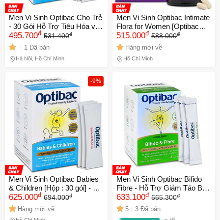
Men Vi Sinh Optibac Cho Trẻ
Men Vi Sinh Optibac Intimate
- 30 Gói Hỗ Trợ Tiêu Hóa và
Flora for Women [Optibac
đ
đ
đ
đ
Tăng Cường Đề Kháng Tự
495.700
Tím] 30 & 90 viên - S/P
515.000
531.400
588.000
Nhiên cho Trẻ Sơ Sinh và Trẻ
Chuẩn UK
1 Đã bán
Hàng mới về
Nhỏ 638556
Hà Nội, Hồ Chí Minh
Hồ Chí Minh
-9%
Men Vi Sinh Optibac Babies
Men Vi Sinh Optibac Bifido
& Children [Hộp : 30 gói] - SP
Fibre - Hỗ Trợ Giảm Táo Bón
đ
đ
đ
đ
Chuẩn UK
625.000
& Cung Cấp Chất Xơ Đường
633.100
694.000
665.300
Ruột - Hộp 30 Gói Cho
Hàng mới về
5
3 Đã bán
Người Lớn
Hà