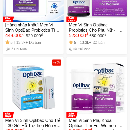
[Hàng nhập khẩu] Men Vi
Men Vi Sinh Optibac
Sinh OptiBac Probiotics Tím
Probiotics Cho Phụ Nữ - Hỗ
đ
đ
đ
đ
Chính Hãng Từ Anh - Hỗ Trợ
449.000
Trợ Tiêu Hóa và Tăng Cường
523.000
529.000
680.000
Sức Khỏe Phụ Khoa Cho Nữ
Sức Đề Kháng - 30 Viên Dinh
5
13.3k+ Đã bán
5
13.3k+ Đã bán
Dưỡng Cho Phái Đẹp
Hồ Chí Minh
Hồ Chí Minh
-7%
Men Vi Sinh Optibac Cho Trẻ
Men Vi Sinh Phụ Khoa
- 30 Gói Hỗ Trợ Tiêu Hóa và
Optibac Tím For Women - Bổ
đ
đ
đ
đ