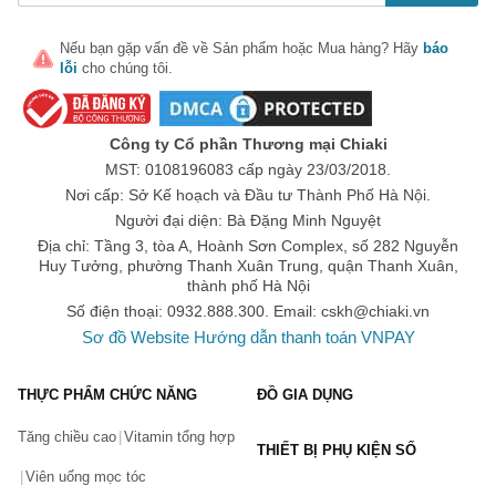
hiệu quả mỗi ngày. Sản phẩm có khả năng kháng axit dạ dày, hỗ
trợ lợi khuẩn, cung cấp năng lượng và tăng khả năng miễn dịch
cho trẻ.
Nếu bạn gặp vấn đề về
Sản phẩm
hoặc
Mua hàng
? Hãy
báo
lỗi
cho chúng tôi.
4. Men vi sinh Optibac xanh cải thiện táo bón
Sản phẩm hỗ trợ cải thiện táo bón, được đặc chế sử dụng cho cả
người lớn và trẻ từ 1 tuổi trở lên. Sản phẩm có chứa 5 tỷ lợi
Công ty Cổ phần Thương mại Chiaki
khuẩn, hỗ trợ tiêu hóa, hấp thụ thức ăn và khiến trẻ ăn ngon
MST: 0108196083 cấp ngày 23/03/2018.
miệng hơn mỗi ngày.
Nơi cấp: Sở Kế hoạch và Đầu tư Thành Phố Hà Nội.
5. Men vi sinh Babies & Children cho trẻ từ 0 - 12 tuổi
Người đại diện: Bà Đặng Minh Nguyệt
Địa chỉ: Tầng 3, tòa A, Hoành Sơn Complex, số 282 Nguyễn
Sản phẩm có bổ sung thêm vitamin D chứa 3 tỷ lợi khuẩn hỗ trợ
Huy Tưởng, phường Thanh Xuân Trung, quận Thanh Xuân,
cân bằng hệ vi sinh đường ruột, cải thiện tình trạng táo bón và
khó tiêu nhanh chóng. Sản phẩm có thể sử dụng cho trẻ sơ sinh,
thành phố Hà Nội
phụ nữ mang thai và đang cho con bú.
Số điện thoại: 0932.888.300. Email:
cskh@chiaki.vn
Sơ đồ Website
Hướng dẫn thanh toán VNPAY
Mua sản phẩm Optibac chính hãng, giá tốt ở đâu?
Hiện nay, 
sản phẩm Optibac 
đang được bán tại
 Sàn 
thương mại điện tử
 Chiaki trên toàn quốc.
THỰC PHẨM CHỨC NĂNG
ĐỒ GIA DỤNG
Bạn có thể mua trực tiếp trên website hoặc đặt
Tăng chiều cao
Vitamin tổng hợp
THIẾT BỊ PHỤ KIỆN SỐ
hàng qua hotline:
Website:
Chiaki.vn
Viên uống mọc tóc