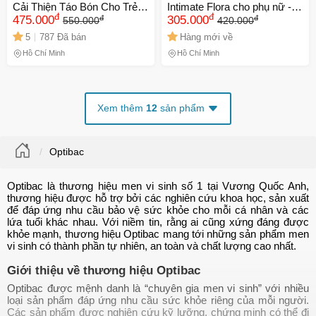
Cải Thiện Táo Bón Cho Trẻ
Intimate Flora cho phụ nữ -
đ
đ
đ
đ
Trên 1 Tuổi - 5 Tỷ Lợi Khuẩn
475.000
2.5 tỷ lợi khuẩn sống, hỗ trợ
305.000
550.000
420.000
Và Sợi Fructozo Từ Anh
sức khỏe âm đạo & tiết niệu,
5
787 Đã bán
Hàng mới về
hàng nhập khẩu từ Anh
Hồ Chí Minh
Hồ Chí Minh
Xem thêm
12
sản phẩm
Optibac
Optibac là thương hiệu men vi sinh số 1 tại Vương Quốc Anh,
thương hiệu được hỗ trợ bởi các nghiên cứu khoa học, sản xuất
để đáp ứng nhu cầu bảo vệ sức khỏe cho mỗi cá nhân và các
lứa tuổi khác nhau. Với niềm tin, rằng ai cũng xứng đáng được
khỏe mạnh, thương hiệu Optibac mang tới những sản phẩm men
vi sinh có thành phần tự nhiên, an toàn và chất lượng cao nhất.
Giới thiệu về thương hiệu Optibac
Optibac được mệnh danh là “chuyên gia men vi sinh” với nhiều
loại sản phẩm đáp ứng nhu cầu sức khỏe riêng của mỗi người.
Các sản phẩm được nghiên cứu kỹ lưỡng, chứng minh có thể đi