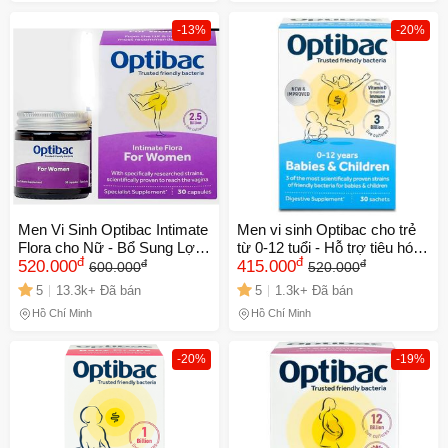
-13%
-20%
Men Vi Sinh Optibac Intimate
Men vi sinh Optibac cho trẻ
Flora cho Nữ - Bổ Sung Lợi
từ 0-12 tuổi - Hỗ trợ tiêu hóa,
đ
đ
đ
đ
Khuẩn Âm Đạo, Phòng Ngừa
520.000
cải thiện táo bón và sức khỏe
415.000
600.000
520.000
Viêm Nhiễm - Hộp 30 Viên
hệ vi sinh đường ruột cho trẻ
5
13.3k+ Đã bán
5
1.3k+ Đã bán
Mỹ
nhỏ và mẹ bầu
Hồ Chí Minh
Hồ Chí Minh
-20%
-19%