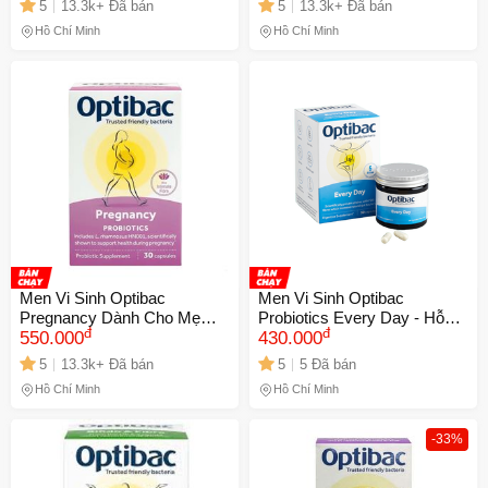
5
13.3k+ Đã bán
5
13.3k+ Đã bán
Hồ Chí Minh
Hồ Chí Minh
Men Vi Sinh Optibac
Men Vi Sinh Optibac
Pregnancy Dành Cho Mẹ
Probiotics Every Day - Hỗ
đ
đ
Bầu & Con Bú - Hỗ Trợ Tiêu
550.000
Trợ Tiêu Hóa, Tăng Đề
430.000
Hóa & Miễn Dịch, Hộp 30
Kháng, Hộp 30 Viên, Giải
5
13.3k+ Đã bán
5
5 Đã bán
Viên Hữu Ích cho Bà Mẹ
Pháp Chăm Sóc Sức Khỏe
Hồ Chí Minh
Hồ Chí Minh
Mang Thai
Tối Ưu
-33%