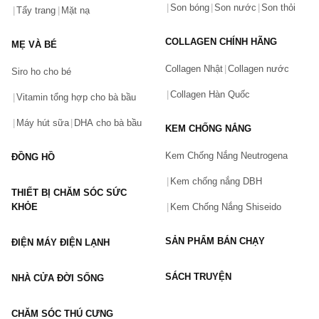
Son bóng
Son nước
Son thỏi
Tẩy trang
Mặt nạ
Tên của bạn
(*)
COLLAGEN CHÍNH HÃNG
MẸ VÀ BÉ
Collagen Nhật
Collagen nước
Siro ho cho bé
Số điện thoại
(*)
Collagen Hàn Quốc
Vitamin tổng hợp cho bà bầu
Máy hút sữa
DHA cho bà bầu
KEM CHỐNG NẮNG
Email
Kem Chống Nắng Neutrogena
ĐỒNG HỒ
Kem chống nắng DBH
THIẾT BỊ CHĂM SÓC SỨC
Vấn đề
(*)
KHỎE
Kem Chống Nắng Shiseido
SẢN PHẨM BÁN CHẠY
ĐIỆN MÁY ĐIỆN LẠNH
Mô tả
(*)
SÁCH TRUYỆN
NHÀ CỬA ĐỜI SỐNG
CHĂM SÓC THÚ CƯNG