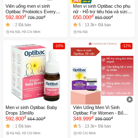
Viên uống men vi sinh
Men vi sinh Optibac cho phụ
Optibac Probiotics Every
nữ - Hỗ trợ tiêu hóa và sức
đ
đ
đ
đ
Day hỗ trợ tiêu hóa, bảo vệ
592.800
khỏe sinh lý - Sản phẩm an
650.000
705.200
850.000
sức khỏe đường ruột
toàn từ Anh Quốc
2 Đã bán
5
13.3k+ Đã bán
Hà Nội, Hồ Chí Minh
Hà Nội
-10%
-12%
Men vi sinh Optibac Baby
Viên Uống Men Vi Sinh
Drops 10ml/lọ
Optibac For Women - Bổ
đ
đ
đ
đ
592.800
Sung Lợi Khuẩn Cân Bằng
349.999
664.300
399.000
Tốt Cho Phụ Nữ, Hỗ Trợ Sức
1 Đã bán
5
13.3k+ Đã bán
Khỏe Vùng Kín
Hà Nội, Hồ Chí Minh
Hồ Chí Minh