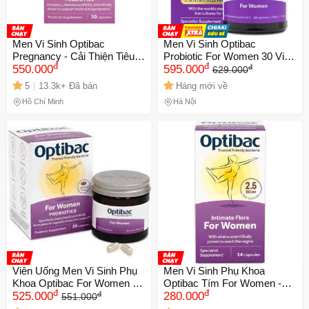
Men Vi Sinh Optibac
Men Vi Sinh Optibac
Pregnancy - Cải Thiện Tiêu
Probiotic For Women 30 Viên
đ
đ
đ
Hóa Cho Mẹ Bầu & Cho Con
550.000
[hàng nhập khẩu]
595.000
629.000
Bú | Hỗ Trợ Miễn Dịch, 30
5
13.3k+ Đã bán
Hàng mới về
Viên Vegan, Không Gluten
Hồ Chí Minh
Hà Nội
Viên Uống Men Vi Sinh Phụ
Men Vi Sinh Phụ Khoa
Khoa Optibac For Women -
Optibac Tím For Women -
đ
đ
đ
Bổ Sung Lợi Khuẩn, Chăm
525.000
Hỗ Trợ Lợi Khuẩn và Kháng
280.000
551.000
Sóc Vùng Kín (Hộp 30 Viên)
Khuẩn (Hộp 14 Viên)