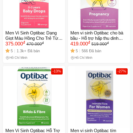
Men Vi Sinh Optibac Dạng
Men vi sinh Optibac cho bà
Giọt Màu Hồng Cho Trẻ Từ
bầu - Hỗ trợ hấp thu dinh
đ
đ
đ
đ
0-3 Tuổi - Hỗ Trợ Tiêu Hóa,
375.000
dưỡng, tiêu hóa hiệu quả,
419.000
470.000
519.000
Giảm Táo Bón, Chất Lượng
tăng đề kháng trong thai kỳ -
5
1.3k+ Đã bán
5
566 Đã bán
Cao 10ml
30 viên chăm sóc sức khỏe
Hồ Chí Minh
Hồ Chí Minh
mẹ và bé
-13%
-27%
Men Vi Sinh Optibac Hỗ Trợ
Men vi sinh Optibac tím