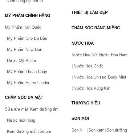
Viên uống nội tiết tố
tại Chiaki
chúng tôi sẽ liên hệ lại Quý Khách trong
thời gian ngắn nhất.
THIẾT BỊ LÀM ĐẸP
MỸ PHẨM CHÍNH HÃNG
Mỹ Phẩm Hàn Quốc
CHĂM SÓC RĂNG MIỆNG
Mỹ Phẩm Cho Bà Bầu
NƯỚC HOA
Mỹ Phẩm Nhật Bản
Nước Hoa Nữ
Nước Hoa Nam
Dược Mỹ Phẩm
Nước Hoa Chiết
Mỹ Phẩm Thuần Chay
Nước Hoa Unisex
Body Mist
Mỹ Phẩm Estee Lauder
Nước Hoa Vùng Kín
CHĂM SÓC DA MẶT
THƯƠNG HIỆU
Sữa rửa mặt
Kem dưỡng ẩm
SON MÔI
Nước hoa hồng
Bạn gặp vấn đề về sản phẩm hay mua hàng?
Son lì
Son kem
Son dưỡng
Hãy báo lỗi cho chúng tôi. Hoặc gọi cho chúng tôi qua số
Kem dưỡng mắt
Serum
0911.888.300