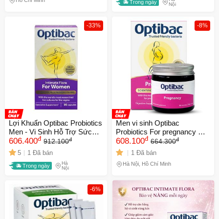
Hồ Chí Minh
Trong ngày
Nội
-33%
-8%
Lợi Khuẩn Optibac Probiotics
Men vi sinh Optibac
Men - Vi Sinh Hỗ Trợ Sức
Probiotics For pregnancy UK
đ
đ
đ
đ
Khỏe Phụ Khoa Cho Phụ Nữ
606.400
cho mẹ bầu và sau sinh - 30
608.100
912.100
664.300
- 30-90 Viên Từ Anh Quốc
Viên
5
1 Đã bán
1 Đã bán
🎁 Đừng Bỏ Lỡ! 🎁
Hà
Hà Nội, Hồ Chí Minh
Trong ngày
Nội
Mã Giảm Giá Dành Riêng Cho Bạn
-6%
Giảm ngay
-
cho bất kỳ đơn hàng nào.