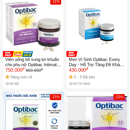
-11%
Viên uống bổ sung lợi khuẩn
Men Vi Sinh Optibac Every
cho phụ nữ Optibac Intimate
Day - Hỗ Trợ Tăng Đề Kháng
đ
đ
đ
Flora 631440
750.000
Đường Ruột - Hộp 30 Viên
430.000
850.000
Probiotics Tự Nhiên
Hàng mới về
5
5 Đã bán
Hà Nội
Hồ Chí Minh
-15%
-23%