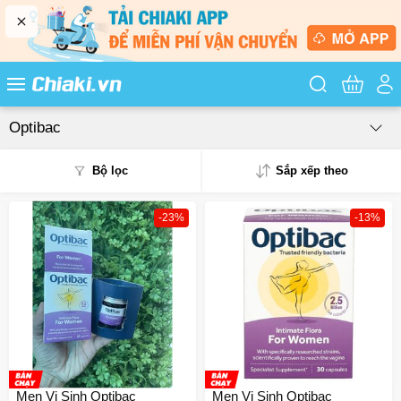
Tìm kiếm sản
Optibac
Bộ lọc
Sắp xếp theo
-23%
-13%
Phổ biến
Mua nhiều
Mới nhất
Giá từ thấp - cao
Giá từ cao - thấp
Men Vi Sinh Optibac
Men Vi Sinh Optibac