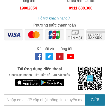
Tổng đài:
Khiếu nại, báo lỗi:
trách nhiệm về nhầm lẫn hay sai lệch về sản phẩm.
Số lần áp dụng:
1
lần
19002054
0911.888.300
Áp dụng cho đơn hàng từ:
0
Chỉ áp dụng cho gian hàng:
Hỗ trợ khách hàng
Ngày hết hạn:
Phương thức thanh toán
LẤY MÃ NGAY
Kết nối với chúng tôi
Tải ứng dụng điện thoại
Check giá nhanh - Tìm kiếm dễ - Ưu đãi nhiều
GỬI!