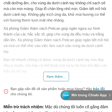
chất dưỡng ẩm, cho vùng da dưới cánh tay không chỉ sạch sẽ
mà còn mịn màng. Giúp lỗ chân lông nhỏ mịn. Giảm tiết mồ hôi
dưới cánh tay. Không gây kích ứng da, khử mùi hương cơ thể
với hương thơm tươi mát nhẹ nhàng.
Xà phòng Giảm thâm nách Pelican giúp ngăn ngừa sự hình
thành của các hắc sắc tố, giúp cho vùng da đều màu và trắng
dần lên. Xà phòng Giảm thâm nách Pelican giúp ngăn tiết mồ hôi
và mùi cơ thể nhờ vào việc làm sạch sâu vùng da dưới cánh
tay.
Bạn sẽ nhanh chóng có được vùng da dưới cánh tay mịn đẹp
như ý muốn, cho bạn có thể thoải mái và tự tin hơn khi diện các
kiểu áo hở tay.
Xem thêm...
Cách sử dụng xà phòng Giảm thâm nách Pelican
Bạn gặp vấn đề về sản phẩm hoặc mua hàng?
Hãy
báo lỗi
Làm ướt người và xà phòng.
cho chúng tôi.
Mở trong Chiaki App
Thoa xà phòng lên vùng da dưới cánh tay, massage nhẹ
nhàng nhằm giúp cho tinh chất của xà phòng thẩm thấu
Miễn trừ trách nhiệm:
Mặc dù chúng tôi luôn cố gắng đảm
vào da, tránh chà xát quá mạnh.