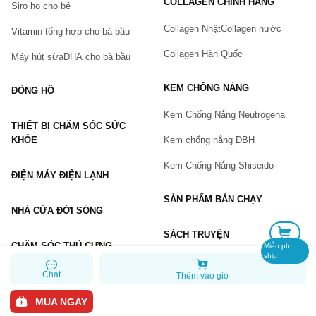
COLLAGEN CHÍNH HÃNG
Siro ho cho bé
Số điện thoại
(*)
Collagen Nhật
Collagen nước
Vitamin tổng hợp cho bà bầu
Collagen Hàn Quốc
Máy hút sữa
DHA cho bà bầu
Email
KEM CHỐNG NẮNG
ĐỒNG HỒ
Kem Chống Nắng Neutrogena
THIẾT BỊ CHĂM SÓC SỨC
Vấn đề
(*)
KHỎE
Kem chống nắng DBH
Kem Chống Nắng Shiseido
ĐIỆN MÁY ĐIỆN LẠNH
Mô tả
(*)
SẢN PHẨM BÁN CHẠY
NHÀ CỬA ĐỜI SỐNG
SÁCH TRUYỆN
CHĂM SÓC THÚ CƯNG
Miễn phí
ship
Chat
Thêm vào giỏ
GỬI BÁO LỖI
MUA NGAY
Copyright © 2026 Chiaki.vn