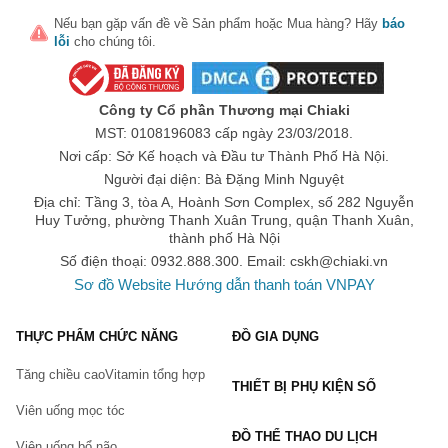
Nếu bạn gặp vấn đề về
Sản phẩm
hoặc
Mua hàng
? Hãy
báo
lỗi
cho chúng tôi.
Công ty Cổ phần Thương mại Chiaki
MST: 0108196083 cấp ngày 23/03/2018.
Nơi cấp: Sở Kế hoạch và Đầu tư Thành Phố Hà Nội.
Người đại diện: Bà Đặng Minh Nguyệt
Địa chỉ: Tầng 3, tòa A, Hoành Sơn Complex, số 282 Nguyễn
Huy Tưởng, phường Thanh Xuân Trung, quận Thanh Xuân,
thành phố Hà Nội
Số điện thoại: 0932.888.300. Email:
cskh@chiaki.vn
Sơ đồ Website
Hướng dẫn thanh toán VNPAY
THỰC PHẨM CHỨC NĂNG
ĐỒ GIA DỤNG
Tăng chiều cao
Vitamin tổng hợp
THIẾT BỊ PHỤ KIỆN SỐ
Viên uống mọc tóc
ĐỒ THỂ THAO DU LỊCH
Viên uống bổ não