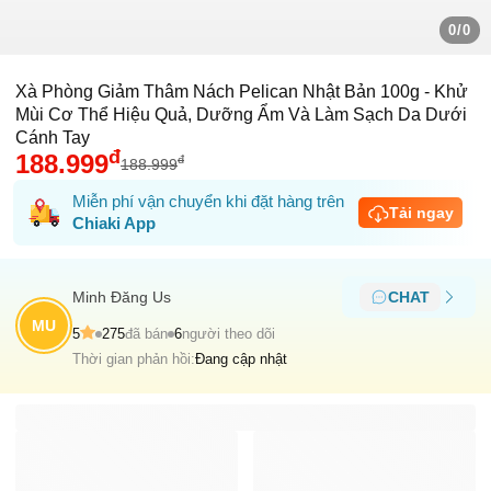
0/0
Xà Phòng Giảm Thâm Nách Pelican Nhật Bản 100g - Khử
Mùi Cơ Thể Hiệu Quả, Dưỡng Ẩm Và Làm Sạch Da Dưới
Cánh Tay
đ
188.999
đ
188.999
Miễn phí vận chuyển khi đặt hàng trên
Tải ngay
Chiaki App
Minh Ðăng Us
CHAT
MU
5
275
đã bán
6
người theo dõi
Thời gian phản hồi:
Đang cập nhật