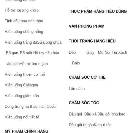
Hỗ trợ xương khớp
THỰC PHẨM HÀNG TIÊU DÙNG
Tinh dầu hoa anh thảo
VĂN PHÒNG PHẨM
Viên uống chống nắng
THỜI TRANG HÀNG HIỆU
Viên uống trắng da
Sữa ong chúa
Dép
Giày
Mũ Nón
Túi Xách
Bổ gan
Bổ mắt
Hỗ trợ tiêu hóa
Balo
Tảo biển
Hỗ trợ tim mạch
Viên uống thơm cơ thể
CHĂM SÓC CƠ THỂ
Viên uống Collagen
Lăn nách
Viên uống giảm cân
CHĂM SÓC TÓC
Đông trùng hạ thảo Hàn Quốc
Dầu gội
Dầu xả
Dầu gội phủ bạc
Viên uống nội tiết tố
Dầu gội trị gàu
Kem ủ tóc
MỸ PHẨM CHÍNH HÃNG