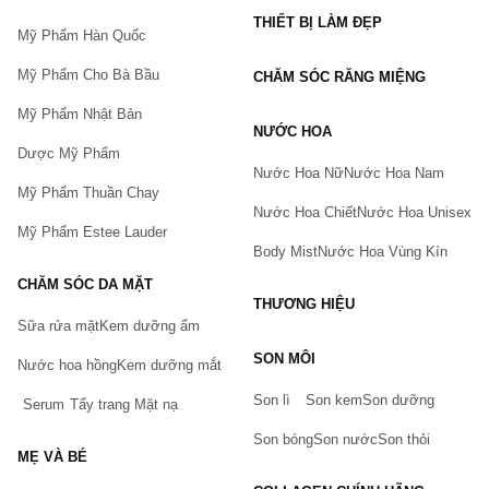
THIẾT BỊ LÀM ĐẸP
Mỹ Phẩm Hàn Quốc
Mỹ Phẩm Cho Bà Bầu
CHĂM SÓC RĂNG MIỆNG
Mỹ Phẩm Nhật Bản
NƯỚC HOA
Dược Mỹ Phẩm
Nước Hoa Nữ
Nước Hoa Nam
Mỹ Phẩm Thuần Chay
Nước Hoa Chiết
Nước Hoa Unisex
Mỹ Phẩm Estee Lauder
Body Mist
Nước Hoa Vùng Kín
CHĂM SÓC DA MẶT
THƯƠNG HIỆU
Sữa rửa mặt
Kem dưỡng ẩm
Bạn gặp vấn đề về sản phẩm hay mua hàng?
SON MÔI
Hãy báo lỗi cho chúng tôi. Hoặc gọi cho chúng tôi qua số
Nước hoa hồng
Kem dưỡng mắt
0911.888.300
Son lì
Son kem
Son dưỡng
Serum
Tẩy trang
Mặt nạ
Tên của bạn
(*)
Son bóng
Son nước
Son thỏi
MẸ VÀ BÉ