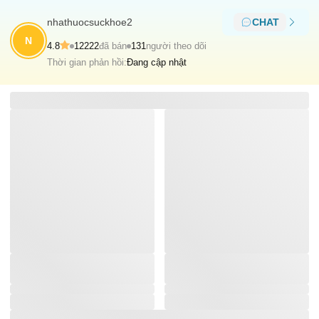
nhathuocsuckhoe2
CHAT
N
4.8
12222
đã bán
131
người theo dõi
Thời gian phản hồi:
Đang cập nhật