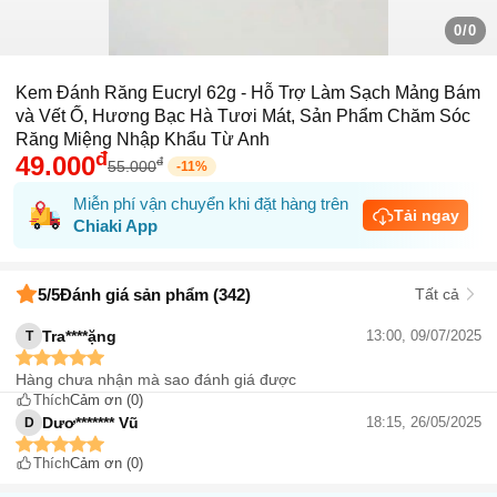
0/0
Kem Đánh Răng Eucryl 62g - Hỗ Trợ Làm Sạch Mảng Bám
và Vết Ố, Hương Bạc Hà Tươi Mát, Sản Phẩm Chăm Sóc
Răng Miệng Nhập Khẩu Từ Anh
đ
49.000
đ
55.000
-
11
%
Miễn phí vận chuyển khi đặt hàng trên
Tải ngay
Chiaki App
5
/5
Đánh giá sản phẩm (342)
Tất cả
Tra****ặng
13:00, 09/07/2025
T
Hàng chưa nhận mà sao đánh giá được
Thích
Cảm ơn
(0)
Dươ******* Vũ
18:15, 26/05/2025
D
Thích
Cảm ơn
(0)