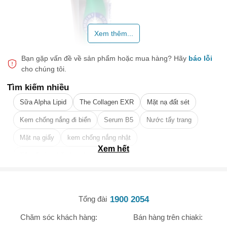
Xem thêm...
Bạn gặp vấn đề về sản phẩm hoặc mua hàng?
Hãy
báo lỗi
cho chúng tôi.
Tìm kiếm nhiều
Sữa Alpha Lipid
The Collagen EXR
Mặt nạ đất sét
Kem chống nắng đi biển
Serum B5
Nước tẩy trang
Mặt nạ giấy
kem chống nắng nhật
Xem hết
Tẩy tế bào chết da mặt tốt nhất
🎁 Đừng Bỏ Lỡ! 🎁
Mã Giảm Giá Dành Riêng Cho Bạn
Kem đánh răng Eucryl toothpaste của Anh
Giảm ngay
-
cho bất kỳ đơn hàng nào.
1900 2054
Tổng đài
Kem đánh răng eucryl có tốt không?
Chăm sóc khách hàng:
Bán hàng trên chiaki:
- Hỗ trợ cải thiện tình trạng mảng bám, vết ố, vàng trên răng do
XXX-XXXX