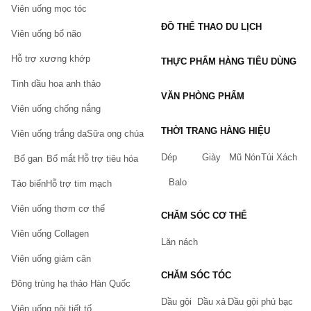
Cập nhật ngày 20/10/12. Tôi đã sử dụng sản phẩm này trong
Viên uống mọc tóc
một vài tháng và đã đến lúc sắp xếp lại. Vợ tôi nói răng của tôi
ĐỒ THỂ THAO DU LỊCH
Viên uống bổ não
trắng hơn 100%. Tôi thích hương vị và không có vấn đề với sự
nhạy cảm của răng hoặc nướu. Tôi đoán đây là thương hiệu tốt
Hỗ trợ xương khớp
THỰC PHẨM HÀNG TIÊU DÙNG
đối với tôi. Sản phẩm thật tuyệt. Nó đắt tiền và được vận chuyển
Tinh dầu hoa anh thảo
từ Anh, nhưng nó xứng đáng với tôi.”
VĂN PHÒNG PHẨM
Viên uống chống nắng
Phản hồi từ phía khách hàng sử dụng Kem đánh răng Eucryl trên trang
THỜI TRANG HÀNG HIỆU
Viên uống trắng da
Sữa ong chúa
thương mại điện tử Amazon.com (3.6/ 5 sao)
Dép
Giày
Mũ Nón
Túi Xách
Bổ gan
Bổ mắt
Hỗ trợ tiêu hóa
Một số câu hỏi thường gặp khi sử dụng Kem đánh
răng Eucryl
Balo
Tảo biển
Hỗ trợ tim mạch
Kem đánh răng Eucryl có tốt không?
Viên uống thơm cơ thể
CHĂM SÓC CƠ THỂ
Kem đánh răng Ajona là sản phẩm chăm sóc răng miệng y tế
Viên uống Collagen
Lăn nách
chuyên dụng đến của Anh, không chỉ được nghiên cứu sản xuất
Viên uống giảm cân
bởi công nghệ tiến tiến, hiện đại của Anh mà trước khi đưa ra thị
CHĂM SÓC TÓC
trường, đến tay người tiêu dùng,
sản phẩm mỹ phẩm
còn phải
Đông trùng hạ thảo Hàn Quốc
trải qua quá trình kiểm định nghiêm ngặt, đáp ứng đầy đủ các
Dầu gội
Dầu xả
Dầu gội phủ bạc
Viên uống nội tiết tố