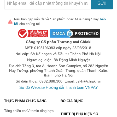
GỬI!
thường
Tuần thứ 1 dùng hàng ngày vào buổi tối trước khi đi ngủ
Nếu bạn gặp vấn đề về
Sản phẩm
hoặc
Mua hàng
? Hãy
báo
Từ tuần thứ 2 bạn dùng 2 – 3 lần trong 1 tuần buổi tối trước khi
lỗi
cho chúng tôi.
ngủ
Review Kem đánh răng Eucryl có tốt không từ phía
Công ty Cổ phần Thương mại Chiaki
khách hàng sử dụng
Collins: “Tôi đã mua kem đánh răng này cùng với bột Eucryl và
MST: 0108196083 cấp ngày 23/03/2018.
bàn chải đánh răng điện sau khi làm sạch răng chuyên nghiệp
Nơi cấp: Sở Kế hoạch và Đầu tư Thành Phố Hà Nội.
khiến răng tôi vẫn còn bẩn. Tôi thực sự thích cả hai sản phẩm.
Người đại diện: Bà Đặng Minh Nguyệt
Tôi chỉ muốn ống kem đánh răng này lớn hơn một chút!”
Địa chỉ: Tầng 3, tòa A, Hoành Sơn Complex, số 282 Nguyễn
Huy Tưởng, phường Thanh Xuân Trung, quận Thanh Xuân,
Book Reader: “Tôi vừa sử dụng tuýp kem đánh răng Eucryl đầu
thành phố Hà Nội
tiên của tôi và vợ tôi nói rằng răng của tôi trắng hơn đáng kể.
Số điện thoại: 0932.888.300. Email:
cskh@chiaki.vn
Chúng trông cũng trắng hơn đối với tôi, không phải màu trắng
Sơ đồ Website
Hướng dẫn thanh toán VNPAY
chói lóa nhưng ít hơn khoảng 50% so với trước đây. Hương vị
rất dễ chịu và cho đến nay tôi chưa gặp vấn đề gì về nướu, vì
THỰC PHẨM CHỨC NĂNG
ĐỒ GIA DỤNG
vậy tôi chỉ cần đặt thêm 3 tuýp nữa vì vợ tôi cũng muốn một
tuýp cho mình.
Tăng chiều cao
Vitamin tổng hợp
THIẾT BỊ PHỤ KIỆN SỐ