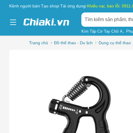
Kênh người bán
Tạo shop
Tải ứng dụng
Khiếu nại, báo lỗi: 0911
Kìm Tập Cơ Tay Chữ A
Phụ
Trang chủ
Đồ thể thao - Du lịch
Dụng cụ thể thao