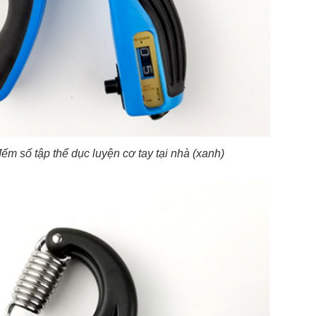
 sử dụng:
TẢi APP CHIAKI NG
o chép mã giảm giá phía trên.
uy cập trang thanh toán và sử dụng
ã.
LẤY MÃ NGAY
LẤY MÃ NGAY
ếm số tập thể dục luyện cơ tay tại nhà (xanh)