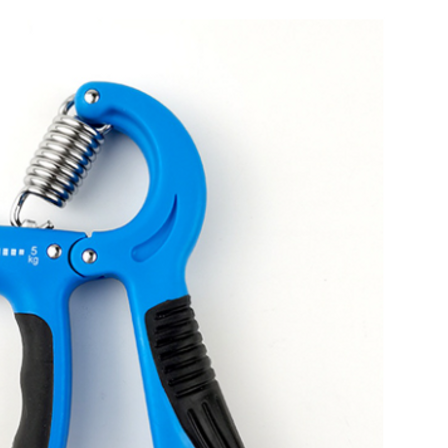
Chào mừng khách hàng mới!
Tặng bạn mã làm quen
🎁 Đừng Bỏ Lỡ! 🎁
cho đơn hàng có giá trị từ
Mã Giảm Giá Dành Riêng Cho Bạn
Khi mua hàng trên
CHIAKI
Giảm ngay
-
cho bất kỳ đơn hàng nào.
XXX-XXXX