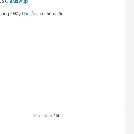
qua
Chiaki App
hàng
? Hãy
báo lỗi
cho chúng tôi.
0
Sản phẩm:
450