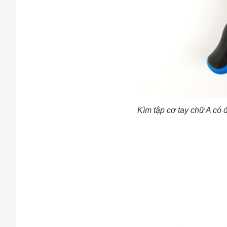
Cách
Sa
Tr
m
Kìm tập cơ tay chữ A có đ