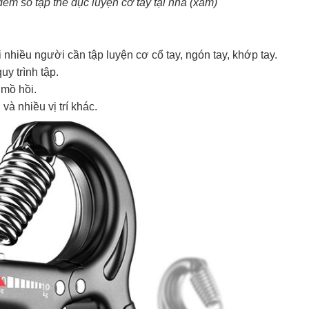
đếm số tập thể dục luyện cơ tay tại nhà (xám)
 nhiều người cần tập luyện cơ cổ tay, ngón tay, khớp tay.
quy trình tập.
a mồ hồi.
ở và nhiều vị trí khác.