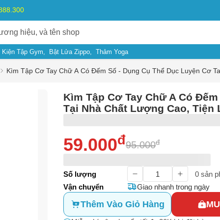
.888.300
 Kiện Tập Gym
Bật Lửa Zippo
Thảm Yoga
Kìm Tập Cơ Tay Chữ A Có Đếm Số - Dụng Cụ Thể Dục Luyện Cơ Tay 
Kìm Tập Cơ Tay Chữ A Có Đếm 
Tại Nhà Chất Lượng Cao, Tiện L
đ
59.000
đ
95.000
Số lượng
0
sản p
Vận chuyển
Giao nhanh trong ngày
Thêm Vào Giỏ Hàng
MU