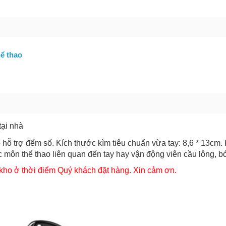
bạn gặp phải
(*)
ể thao
tại nhà
GỬI BÁO LỖI
ó hỗ trợ đếm số. Kích thước kìm tiêu chuẩn vừa tay: 8,6 * 13cm.
c môn thể thao liên quan đến tay hay vận động viên cầu lông, bó
g kho ở thời điểm Quý khách đặt hàng. Xin cảm ơn.