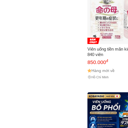
Viên uống tiền mãn k
840 viên
đ
850.000
Hàng mới về
Hồ Chí Minh