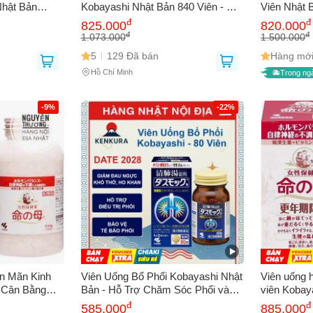
Nhật Bản
Kobayashi Nhật Bản 840 Viên - Hỗ
Viên Nhật 
Trợ Cân Bằng Nội Tiết Tố, Giảm
Trợ Cải Th
đ
đ
bạn gặp phải
(*)
825.000
820.000
Nóng Bừng & Rối Loạn Giấc Ngủ
Nước Mũi 
đ
đ
1.073.000
1.500.000
5
129 Đã bán
Hàng mới
Hồ Chí Minh
Trong ng
-9%
-22%
GỬI BÁO LỖI
ền Mãn Kinh
Viên Uống Bổ Phổi Kobayashi Nhật
Viên uống h
- Cân Bằng
Bản - Hỗ Trợ Chăm Sóc Phổi và
viên Kobayashi, Hỗ Tr
 Cường Sức
Hệ Hô Hấp - 80 Viên Thiên Nhiên,
Nội Tiết T
đ
đ
585.000
885.000