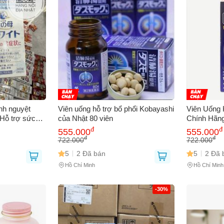
inh nguyệt
Viên uống hỗ trợ bổ phổi Kobayashi
Viên Uống 
 Hỗ trợ sức
của Nhật 80 viên
Chính Hãng
ụ nữ Nhật
Phẩm Bổ S
đ
đ
555.000
555.000
Sóc Sức K
đ
đ
722.000
722.000
5
2 Đã bán
5
2 Đã 
Hồ Chí Minh
Hồ Chí Minh
-30%