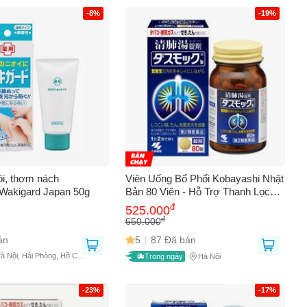
AY
-8%
-19%
ôi, thơm nách
Viên Uống Bổ Phổi Kobayashi Nhật
Wakigard Japan 50g
Bản 80 Viên - Hỗ Trợ Thanh Lọc
Phổi, Cải Thiện Hô Hấp, Bảo Vệ
đ
525.000
Khỏi Ô Nhiễm
đ
650.000
án
5
87 Đã bán
à Nội, Hải Phòng, Hồ Chí
Trong ngày
Hà Nội
họ
-23%
-17%