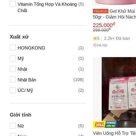
Vitamin Tổng Hợp Và Khoáng
(5)
Chất
Gel Khử Mùi
Yêu thích
50gr - Giảm Hôi Nách
Lăn khử mùi
(5)
Không Gây Vàng Áo, 
đ
225.000
Bản, Đối Tượng Na
đ
298.000
Chăm sóc da mặt
(4)
Xuất xứ
5
2.2k+ Đã bán
Nhà Cửa & Đời Sống
(4)
Hà Nội
HONGKONG
(1)
Kem trị thâm nách
(3)
Mỹ
(1)
Mẹ và Bé
(2)
Nhật
(1)
Tên của
Hỗ Trợ Tiểu đường
(2)
Nhật Bản
(108)
Kem trị sẹo
(2)
ÚC/ Mỹ
(2)
Nước nhỏ mắt
(2)
Số điện
Hỗ trợ làm đẹp
(2)
Giới tính
Bổ gan
(1)
Email
Nữ
(5)
Đồ dùng cho bé
(1)
Viên Uống Hỗ Trợ Ti