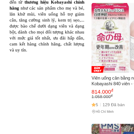
đến từ 
thương hiệu Kobayashi chính 
Cách
hãng
 như các sản phẩm cho mẹ và bé, 
Sa
lăn khử mùi, viên uống hỗ trợ giảm 
Tr
cân, tăng cường sinh lý, kem trị sẹo,... 
m
được bào chế dưới dạng viên và dạng 
bột, dành cho mọi đối tượng khác nhau 
với mức giá tốt nhất, ưu đãi hấp dẫn, 
cam kết hàng chính hãng, chất lượng 
và uy tín.
Viên uống cân bằng nộ
Kobayashi 840 viên -
dinh dưỡng cho phụ n
đ
814.000
kinh từ Nhật Bản
đ
1.058.000
5
129 Đã bán
Hồ Chí Minh