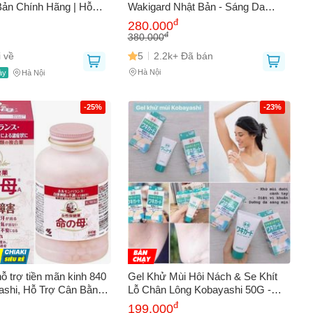
Bản Chính Hãng | Hỗ
Wakigard Nhật Bản - Sáng Da
iện Nghẹt Mũi, Chảy
Vùng Nách, Chăm Sóc Da Nhạy
đ
280.000
& Chăm Sóc Mũi Xoang
Cảm, Ngăn Ngừa Mùi Hôi Hiệu
đ
380.000
Quả
 về
5
2.2k+ Đã bán
Hà Nội
ày
Hà Nội
-25%
-23%
ỗ trợ tiền mãn kinh 840
Gel Khử Mùi Hôi Nách & Se Khít
ợ Cân Bằng
Lỗ Chân Lông Kobayashi 50G -
ố, Giảm Nóng Bừng & Rối
Giải Pháp Chăm Sóc Cơ Thể Hiệu
đ
199.000