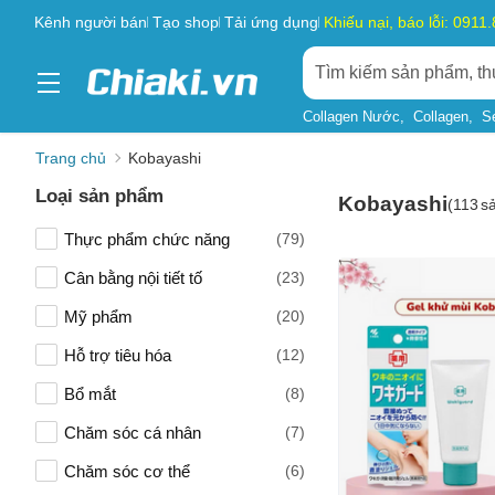
Kênh người bán
Tạo shop
Tải ứng dụng
Khiếu nại, báo lỗi: 0911
Collagen Nước
Collagen
S
Trang chủ
Kobayashi
Loại sản phẩm
Kobayashi
(
113
s
Thực phẩm chức năng
(79)
Cân bằng nội tiết tố
(23)
Mỹ phẩm
(20)
Hỗ trợ tiêu hóa
(12)
Bổ mắt
(8)
Chăm sóc cá nhân
(7)
Chăm sóc cơ thể
(6)