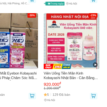
à Nội, Hải Phòng, Hồ Chí
Trong ngày
Hà Nội
họ
-30%
-23%
Mắt Eyebon Kobayashi
Viên Uống Tiền Mãn Kinh
ải Pháp Chăm Sóc Mắt
Kobayashi Nhật Bản - Cân Bằng
Dưỡng Ẩm Và Làm Sạch
Nội Tiết Tố Nữ, Hỗ Trợ Sức Khỏe
đ
920.000
Từ Nhật Bản
Sinh Lý, 840 Viên [HSD 2028]
đ
1.200.000
bán
5
129 Đã bán
Hà Nội