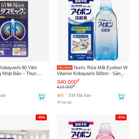
Kobayashi 80 Viên
Nước Rửa Mắt Eyebon W
Yêu thích
 Nhật Bản – Thực
Vitamin Kobayashi 500ml - Sản
ung Dinh Dưỡng, Chăm
Phẩm Giúp Vệ Sinh và Dưỡng Ẩm
đ
340.000
hỏe Hằng Ngày
Mắt, Không Cay, Phù Hợp Cho Mắt
đ
410.000
Nhạy Cảm
bán
5
339 Đã bán
Hà Nội
-40%
-31%