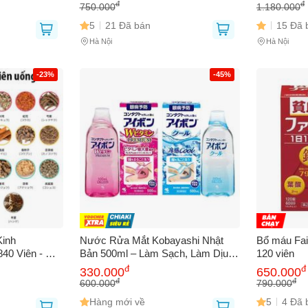
An Toàn Sức Khỏe
Loạn Giấc
đ
đ
750.000
1.180.000
5
21 Đã bán
15 Đã 
Hà Nội
Hà Nội
-23%
-45%
Kinh
Nước Rửa Mắt Kobayashi Nhật
Bổ máu Fai
40 Viên - Hỗ
Bản 500ml – Làm Sạch, Làm Dịu,
120 viên
n Tiền Mãn
Chăm Sóc Mắt Mỗi Ngày
đ
đ
330.000
650.000
 Khỏe Tổng
đ
đ
600.000
790.000
Hàng mới về
5
4 Đã 