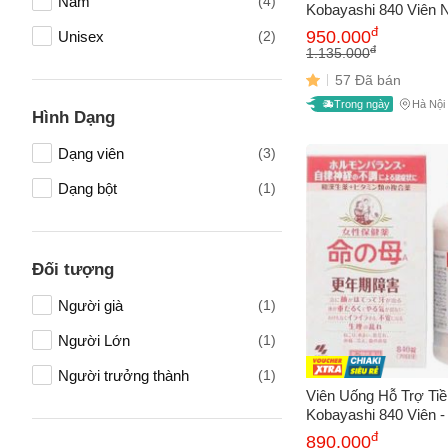
Nam
(4)
Chăm sóc răng miệng
(1)
Kobayashi 840 Viên 
Chính Hãng
đ
Vấn đề 
950.000
Unisex
(2)
Chăm sóc, vệ sinh nhà cửa
(1)
đ
1.135.000
Sắt Bổ Máu
(1)
57 Đã bán
Trong ngày
Hà Nội
Hỗ trợ giảm ho
(1)
Hình Dạng
Mô tả
(*)
Thiết bị - Phụ kiện số
(1)
Dạng viên
(3)
Viên uống tăng khả năng thụ
(1)
Dạng bột
(1)
thai
Đối tượng
Người già
(1)
Người Lớn
(1)
Người trưởng thành
(1)
Viên Uống Hỗ Trợ Ti
Kobayashi 840 Viên 
Nội Tiết Tố Và Tăng
đ
890.000