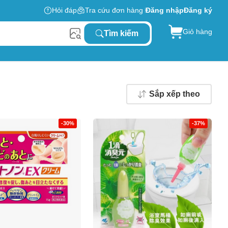
Hỏi đáp
Tra cứu đơn hàng
Đăng nhập
Đăng ký
Giỏ hàng
Tìm kiếm
Sắp xếp theo
-30%
-37%