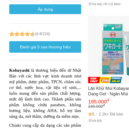
Hà Nội, Hồ Chí Minh
Trà Vinh
(1)
Áp dụng
(4.8/124)
Đánh giá
5
sao thương hiệu
Kobayashi
 là thương hiệu đến từ Nhật 
Bản với các lĩnh vực kinh doanh như 
mỹ phẩm, dược phẩm, TPCN, chăm sóc 
cơ thể, nước hoa, vật liệu vệ sinh,... 
Lăn Khử Mùi Kobayas
luôn mang đến sản phẩm chất lượng, 
Dạng Gel - Ngăn Mùi
Khít Lỗ Chân Lông, 
mức độ lành tính cao. Thành phần sản 
đ
195.000
Thơm Lâu Dài
phẩm không chứa paraben, không 
đ
240.000
hương liệu, không AHA, hỗ trợ làm 
5
2.2k+ Đã bán
sáng da, mờ thâm, dưỡng da mềm mịn.
Hà Nội
Chiaki cung cấp đa dạng các sản phẩm 