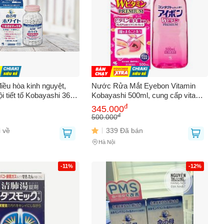
iều hòa kinh nguyệt,
Nước Rửa Mắt Eyebon Vitamin
i tiết tố Kobayashi 360
Kobayashi 500ml, cung cấp vitamin
 Nhật nội địa
và khoáng chất cho đôi mắt khỏe
đ
345.000
mạnh
đ
500.000
 về
339 Đã bán
Hà Nội
-11%
-12%