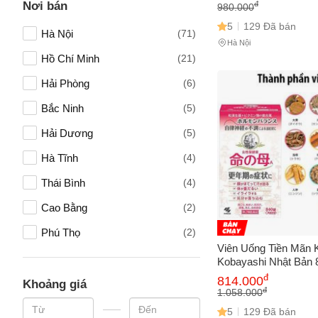
Khỏe Phụ Nữ
Nơi bán
đ
980.000
5
129 Đã bán
Hà Nội
(71)
Hà Nội
Hồ Chí Minh
(21)
Hải Phòng
(6)
Bắc Ninh
(5)
Hải Dương
(5)
Hà Tĩnh
(4)
Thái Bình
(4)
Cao Bằng
(2)
Phú Thọ
(2)
Viên Uống Tiền Mãn 
An Giang
(1)
Kobayashi Nhật Bản 8
Trợ Phụ Nữ Giai Đoạ
đ
814.000
Lâm Đồng
(1)
Khoảng giá
Kinh, Cải Thiện Sức
đ
1.058.000
Thể
Thái Nguyên
(1)
5
129 Đã bán