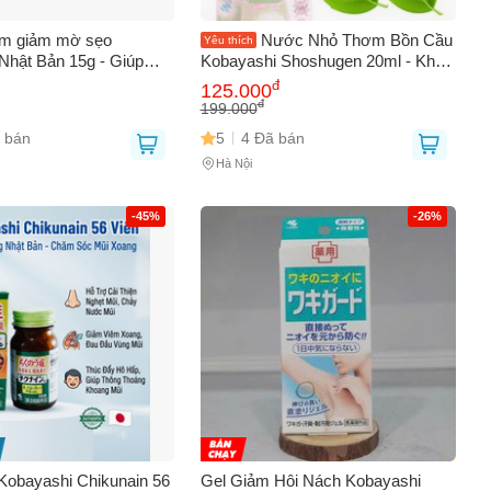
m giảm mờ sẹo
Nước Nhỏ Thơm Bồn Cầu
Yêu thích
Nhật Bản 15g - Giúp
Kobayashi Shoshugen 20ml - Khử
sẹo hiệu quả, an toàn
Mùi, Diệt Khuẩn, An Toàn Cho Sức
đ
125.000
n phẩm chăm sóc da
Khỏe, Hương Thơm Dễ Chịu
đ
199.000
 cao.
 bán
5
4 Đã bán
Hà Nội
0
-45%
-26%
Kobayashi Chikunain 56
Gel Giảm Hôi Nách Kobayashi