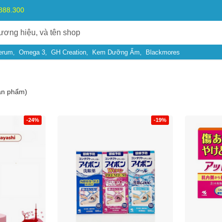
.888.300
erum
Omega 3
GH Creation
Kem Dưỡng Ẩm
Blackmores
ản phẩm)
-24%
-19%