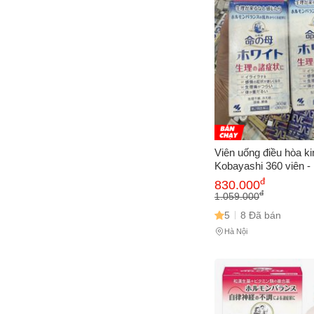
Viên uống điều hòa k
Kobayashi 360 viên -
khỏe sinh sản cho ph
đ
830.000
Bản
đ
1.059.000
5
8 Đã bán
Hà Nội