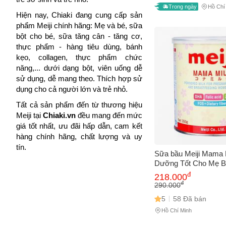
Trong ngày
Hồ Chí
Hiện nay, Chiaki đang cung cấp sản
phẩm Meiji chính hãng: Mẹ và bé, sữa
bột cho bé, sữa tăng cân - tăng cơ,
thực phẩm - hàng tiêu dùng, bánh
kẹo, collagen, thực phẩm chức
năng,... dưới dạng bột, viên uống dễ
sử dụng, dễ mang theo. Thích hợp sử
dụng cho cả người lớn và trẻ nhỏ.
Tất cả sản phẩm đến từ thương hiệu
Meiji tại
Chiaki.vn
đều mang đến mức
giá tốt nhất, ưu đãi hấp dẫn, cam kết
hàng chính hãng, chất lượng và uy
tín.
Sữa bầu Meiji Mama M
Dưỡng Tốt Cho Mẹ B
Nhi, Hộp 350g, Bổ S
đ
218.000
Hương Vị Ngọt Ngậy
đ
290.000
5
58 Đã bán
Hồ Chí Minh