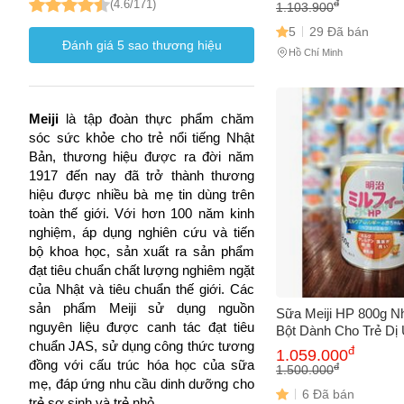
Trợ Chống Lão Hóa, 
(4.6/171)
đ
1.103.900
5
29 Đã bán
Đánh giá
5
sao thương hiệu
Hồ Chí Minh
Meiji
là tập đoàn thực phẩm chăm
sóc sức khỏe cho trẻ nổi tiếng Nhật
Bản, thương hiệu được ra đời năm
1917 đến nay đã trở thành thương
hiệu được nhiều bà mẹ tin dùng trên
toàn thế giới. Với hơn 100 năm kinh
nghiệm, áp dụng nghiên cứu và tiến
bộ khoa học, sản xuất ra sản phẩm
đạt tiêu chuẩn chất lượng nghiêm ngặt
của Nhật và tiêu chuẩn thế giới. Các
sản phẩm Meiji sử dụng nguồn
Sữa Meiji HP 800g N
nguyên liệu được canh tác đạt tiêu
Bột Dành Cho Trẻ Dị
chuẩn JAS, sử dụng công thức tương
Không Chứa Lactose,
đ
1.059.000
đồng với cấu trúc hóa học của sữa
Triển Toàn Diện
đ
1.500.000
mẹ, đáp ứng nhu cầu dinh dưỡng cho
6 Đã bán
trẻ sơ sinh và trẻ nhỏ.