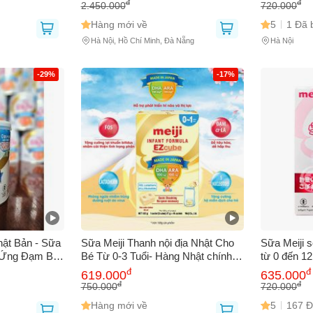
240 Viên/Hộp
Tuệ
đ
đ
2.450.000
720.000
Hàng mới về
5
1 Đã 
Hà Nội, Hồ Chí Minh, Đà Nẵng
Hà Nội
-29%
-17%
hật Bản - Sữa
Sữa Meiji Thanh nội địa Nhật Cho
Sữa Meiji s
 Ứng Đạm Bò,
Bé Từ 0-3 Tuổi- Hàng Nhật chính
từ 0 đến 12
 Hỗ Trợ Phát
hãng - Sữa vị giống sữa mẹ
dụng, dễ ph
đ
đ
619.000
635.000
diện cho bé
đ
đ
750.000
720.000
Hàng mới về
5
167 Đ