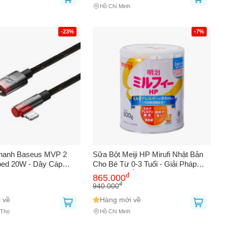
Hồ Chí Minh
-23%
-7%
hanh Baseus MVP 2
Sữa Bột Meiji HP Mirufi Nhật Bản
ped 20W - Dây Cáp
Cho Bé Từ 0-3 Tuổi - Giải Pháp
uyên Dụng Chơi Game,
Cho Trẻ Dị Ứng Đạm Sữa Bò, Dinh
đ
865.000
Tốc Độ Cao, Siêu Bền
Dưỡng Đầy Đủ, Hỗ Trợ Phát Triển
đ
940.000
 về
Hàng mới về
 Thọ
Hồ Chí Minh