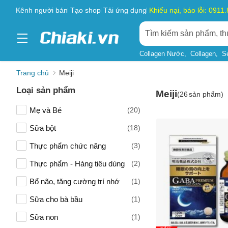
Kênh người bán
Tạo shop
Tải ứng dụng
Khiếu nại, báo lỗi: 0911
Collagen Nước
Collagen
S
Trang chủ
Meiji
Loại sản phẩm
Meiji
(
26
sản phẩm)
Mẹ và Bé
(20)
Sữa bột
(18)
Thực phẩm chức năng
(3)
Thực phẩm - Hàng tiêu dùng
(2)
Bổ não, tăng cường trí nhớ
(1)
Sữa cho bà bầu
(1)
Sữa non
(1)