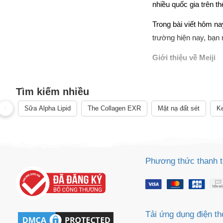
nhiều quốc gia trên th
Trong bài viết hôm na
trường hiện nay, bạn 
Giới thiệu về Meiji
Meiji
 là thương hiệu
Tìm kiếm nhiều
hàng khác nhau, tron
cứu và phát triển phù 
Sữa Alpha Lipid
The Collagen EXR
Mặt nạ đất sét
Ke
Website hãng: https
Lịch sử hình thành v
Phương thức thanh 
1916: Công ty TNHH T
1917: Công ty Tokyo
Kyokuto Condensed Mil
Tải ứng dụng điện th
1921: Tokyo Conf Can