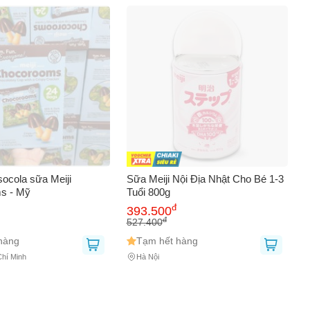
AY
ocola sữa Meiji
Sữa Meiji Nội Địa Nhật Cho Bé 1-3
s - Mỹ
Tuổi 800g
đ
393.500
đ
527.400
hàng
Tạm hết hàng
Chí Minh
Hà Nội