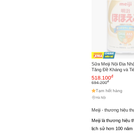
Sữa Meiji Nội Địa Nh
Tăng Đề Kháng và Ti
Trẻ 800g
đ
518.100
đ
694.200
Tạm hết hàng
Hà Nội
Meiji - thương hiệu t
Meiji là thương hiệu 
lịch sử hơn 100 năm 