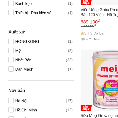
Bánh kẹo
(1)
Viên Uống Gaba Pre
Thiết bị - Phụ kiện số
(1)
Bản 120 Viên - Hỗ Tr
Sâu, Giảm Căng Thẳ
đ
689.100
Sữa dinh dưỡng
(1)
Thiên Nhiên Nhập Kh
đ
780.600
Nấm linh chi
(1)
Xuất xứ
5
9 Đã bán
Hồ Chí Minh
HONGKONG
(1)
Mỹ
(2)
Nhật Bản
(22)
Tên của
Đan Mạch
(1)
Số điện
Nơi bán
Hà Nội
(17)
Email
Hồ Chí Minh
(12)
Sữa Meiji Growing u