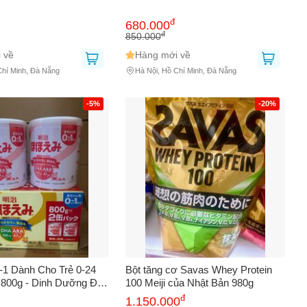
đ
680.000
đ
850.000
 về
Hàng mới về
Chí Minh, Đà Nẵng
Hà Nội, Hồ Chí Minh, Đà Nẵng
-5%
-20%
0-1 Dành Cho Trẻ 0-24
Bột tăng cơ Savas Whey Protein
 800g - Dinh Dưỡng Đầy
100 Meiji của Nhật Bản 980g
t Triển Thể Chất và Trí
đ
1.150.000