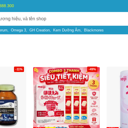
.888.300
erum
Omega 3
GH Creation
Kem Dưỡng Ẩm
Blackmores
-11%
-49%