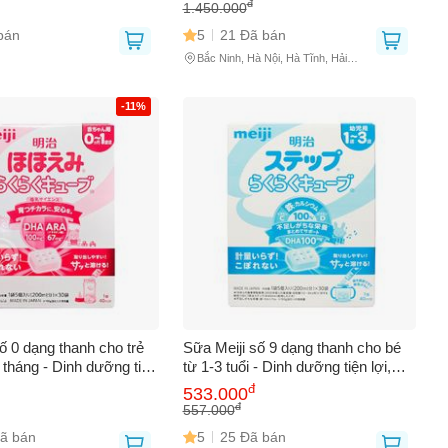
đ
1.450.000
bán
5
21 Đã bán
Bắc Ninh, Hà Nội, Hà Tĩnh, Hải
Dương, Hải Phòng, Hưng Yên
-11%
ố 0 dạng thanh cho trẻ
Sữa Meiji số 9 dạng thanh cho bé
 tháng - Dinh dưỡng tiện
từ 1-3 tuổi - Dinh dưỡng tiện lợi,
a, hỗ trợ phát triển toàn
đóng gói 30 thanh, dễ pha chế và
đ
533.000
 30 thanh
bảo quản
đ
557.000
ã bán
5
25 Đã bán