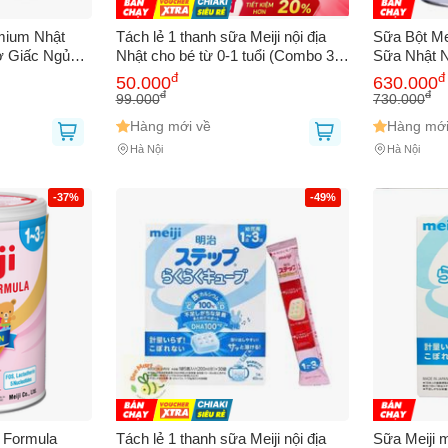
mium Nhật
Tách lẻ 1 thanh sữa Meiji nội địa
Sữa Bột Mei
ợ Giấc Ngủ
Nhật cho bé từ 0-1 tuổi (Combo 3
Sữa Nhật N
ng, Sản Phẩm
thanh tiết kiệm)
Phát Triển
đ
đ
50.000
630.000
ẩu
Chiều Cao 
đ
đ
99.000
730.000
Hàng mới về
Hàng mới
Hà Nội
Hà Nội
Bạn gặp vấn đề về
Sản phẩm
hay
Mua hàng
?
Hãy báo lỗi cho chúng tôi. Hoặc gọi cho chúng tôi qua số
0911.888.30
-37%
-49%
 bạn
(*)
 thoại
(*)
p Formula
Tách lẻ 1 thanh sữa Meiji nội địa
Sữa Meiji 