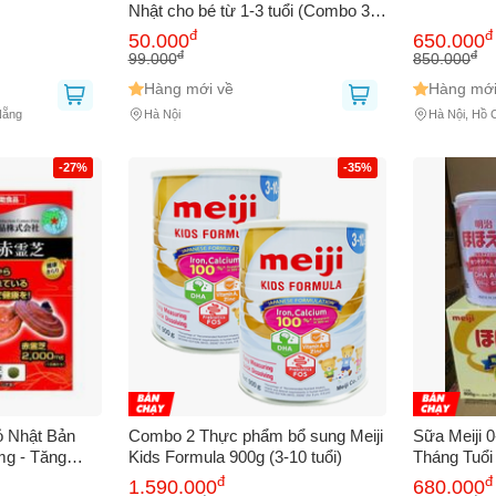
Nhật cho bé từ 1-3 tuổi (Combo 3
thanh tiết kiệm)
đ
đ
bạn gặp phải
(*)
50.000
650.000
đ
đ
99.000
850.000
Hàng mới về
Hàng mới
Nẵng
Hà Nội
Hà Nội, Hồ 
-27%
-35%
GỬI BÁO LỖI
ỏ Nhật Bản
Combo 2 Thực phẩm bổ sung Meiji
Sữa Meiji 
mg - Tăng
Kids Formula 900g (3-10 tuổi)
Tháng Tuổi
ảo Vệ Gan, Hỗ
Đủ Giúp Phá
đ
đ
1.590.000
680.000