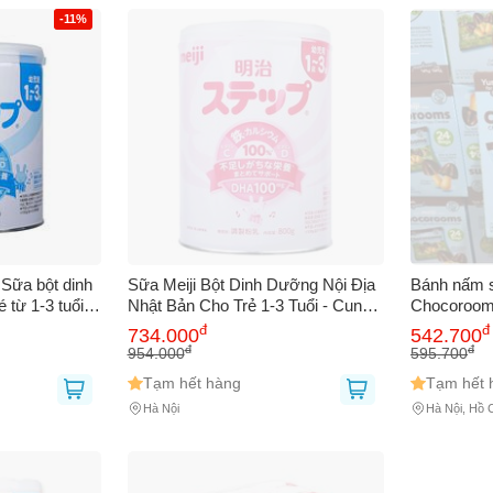
 sử dụng:
TẢi APP CHIAKI NG
-11%
o chép mã giảm giá phía trên.
uy cập trang thanh toán và sử dụng
ã.
LẤY MÃ NGAY
LẤY MÃ NGAY
 Sữa bột dinh
Sữa Meiji Bột Dinh Dưỡng Nội Địa
Bánh nấm s
từ 1-3 tuổi -
Nhật Bản Cho Trẻ 1-3 Tuổi - Cung
Chocoroom
não và chiều
Cấp DHA, Canxi, Vitamin Cần Thiết
đ
đ
734.000
542.700
ng.
500g
đ
đ
954.000
595.700
Tạm hết hàng
Tạm hết 
Hà Nội
Hà Nội, Hồ 