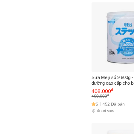
Cách
Sa
Tr
m
Sữa Meiji số 9 800g -
dưỡng cao cấp cho bé 
Hỗ trợ phát triển trí 
đ
408.000
cao, tăng sức đề khá
đ
460.000
5
452 Đã bán
Hồ Chí Minh