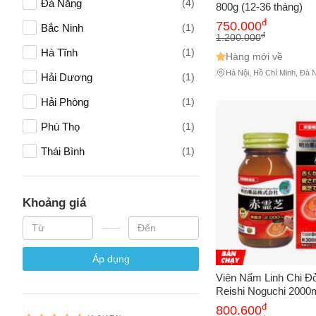
Đà Nẵng
(4)
800g (12-36 tháng)
đ
Vấn đề 
750.000
Bắc Ninh
(1)
đ
1.200.000
Hà Tĩnh
(1)
Hàng mới về
Hà Nội, Hồ Chí Minh, Đà 
Hải Dương
(1)
Mô tả
(*)
Hải Phòng
(1)
Phú Thọ
(1)
Thái Bình
(1)
Khoảng giá
Áp dụng
Viên Nấm Linh Chi Đ
Reishi Noguchi 2000
Cường Miễn Dịch, B
đ
800.600