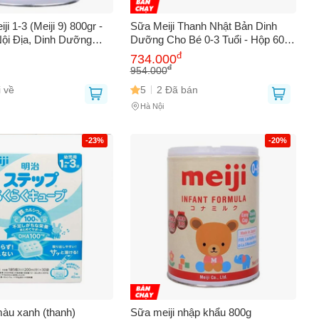
ji 1-3 (Meiji 9) 800gr -
Sữa Meiji Thanh Nhật Bản Dinh
ội Địa, Dinh Dưỡng
Dưỡng Cho Bé 0-3 Tuổi - Hộp 60
 Trẻ Em, Hỗ Trợ Tăng
Thanh Dễ Pha, Tiện Lợi, Giống Sữa
đ
734.000
và Khả Năng Miễn Dịch
Mẹ
đ
954.000
 về
5
2 Đã bán
Hà Nội
0
-23%
-20%
màu xanh (thanh)
Sữa meiji nhập khẩu 800g