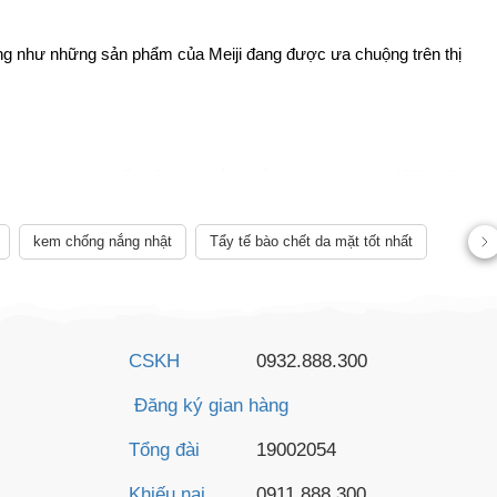
cũng như những sản phẩm của Meiji đang được ưa chuộng trên thị 
i hiện đang cung cấp 12 dòng sản phẩm chính và hơn 4000 mặt 
ữa bột, sữa chua, kem,... Các sản phẩm của Meiji được nghiên 
hích hợp cho người tiêu dùng tại nhiều quốc gia.
kem chống nắng nhật
Tẩy tế bào chết da mặt tốt nhất
CSKH
0932.888.300
Đăng ký gian hàng
 sản phẩm khác tại Nhà máy Okubo của mình. Công ty TNHH 
Tổng đài
19002054
Khiếu nại
0911.888.300