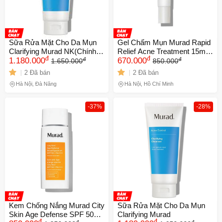
Sữa Rửa Mặt Cho Da Mụn
Gel Chấm Mụn Murad Rapid
Clarifying Murad NK(Chính
Relief Acne Treatment 15ml
đ
đ
đ
đ
hãng)
1.180.000
750543
670.000
1.650.000
850.000
2 Đã bán
2 Đã bán
Hà Nội, Đà Nẵng
Hà Nội, Hồ Chí Minh
-37%
-28%
Kem Chống Nắng Murad City
Sữa Rửa Mặt Cho Da Mụn
Skin Age Defense SPF 50
Clarifying Murad
đ
đ
đ
đ