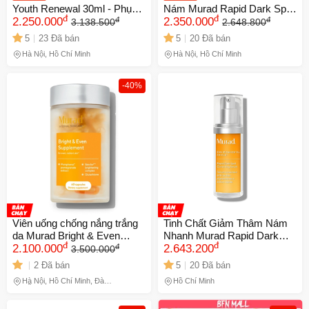
Youth Renewal 30ml - Phục
Nám Murad Rapid Dark Spot
đ
đ
đ
đ
hồi da lão hóa, giảm nếp
2.250.000
Correcting - Làn Da Sáng
2.350.000
3.138.500
2.648.800
nhăn, cải thiện kết cấu
Mịn, Ngăn Ngừa Đốm Nâu,
5
23 Đã bán
5
20 Đã bán
da,cho mọi loại da [2/2027]
Chính Hãng Mỹ
Hà Nội, Hồ Chí Minh
Hà Nội, Hồ Chí Minh
-40%
Viên uống chống nắng trắng
Tinh Chất Giảm Thâm Nám
da Murad Bright & Even
Nhanh Murad Rapid Dark
đ
đ
đ
Supplement
2.100.000
Spot Correcting Serum 30ml
2.643.200
3.500.000
- Dưỡng Sáng Da, Cải Thiện
2 Đã bán
5
20 Đã bán
Đốm Nâu, Chất Lượng Cao
Hà Nội, Hồ Chí Minh, Đà
Hồ Chí Minh
Nẵng