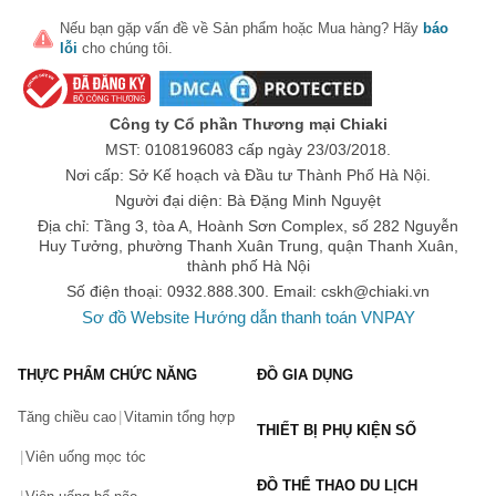
cho da.
Nếu bạn gặp vấn đề về
Sản phẩm
hoặc
Mua hàng
? Hãy
báo
Năm 1994: Murad trở thành thương hiệu mỹ phẩm đầu tiên 
lỗi
cho chúng tôi.
thực hiện quảng cáo trên các phương tiện truyền thông.
Năm 1997: Ra mắt dòng sản phẩm có tính năng 
Công ty Cổ phần Thương mại Chiaki
Environmental Shield giúp ngăn ngừa các tác nhân gây hại 
MST: 0108196083 cấp ngày 23/03/2018.
bên ngoài môi trường như ánh nắng mặt trời, khói bụi,... ảnh 
Nơi cấp: Sở Kế hoạch và Đầu tư Thành Phố Hà Nội.
hưởng đến da.
Người đại diện: Bà Đặng Minh Nguyệt
Địa chỉ: Tầng 3, tòa A, Hoành Sơn Complex, số 282 Nguyễn
Năm 2002: Ra mắt dòng sản phẩm Resurgence với tính năng 
Huy Tưởng, phường Thanh Xuân Trung, quận Thanh Xuân,
Hormonal Aging giúp ngăn ngừa các thay đổi về hormone, 
thành phố Hà Nội
Số điện thoại: 0932.888.300. Email:
cskh@chiaki.vn
nuôi dưỡng làn da tươi trẻ.
Sơ đồ Website
Hướng dẫn thanh toán VNPAY
Năm 2006: Dr. Murad chính thức thành lập viện chăm sóc da 
đầu tiên với những liệu trình chuyên biệt cho từng loại da.
THỰC PHẨM CHỨC NĂNG
ĐỒ GIA DỤNG
Năm 2008: Ra đời dòng sản phẩm chuyên nghiệp đầu tiên, 
Tăng chiều cao
Vitamin tổng hợp
THIẾT BỊ PHỤ KIỆN SỐ
hướng đến đối tượng là các trung tâm chăm sóc da.
Viên uống mọc tóc
Năm 2010: Murad chính thức có mặt tại thị trường Việt Nam, 
ĐỒ THỂ THAO DU LỊCH