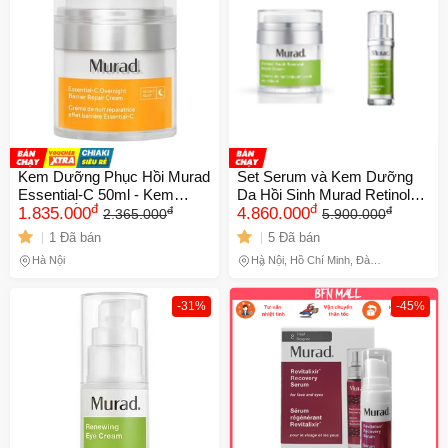
Kem Dưỡng Phục Hồi Murad
Set Serum và Kem Dưỡng
Essential-C 50ml - Kem
Da Hồi Sinh Murad Retinol
đ
đ
đ
đ
Dưỡng Ẩm Ban Đêm Chống
1.835.000
Youth Renewal 30ml & 50ml
4.860.000
2.365.000
5.900.000
Oxy Hóa, Phục Hồi Da,
1 Đã bán
5 Đã bán
Dưỡng Ẩm Sáng Mịn, Dành
Hà Nội
Hà Nội, Hồ Chí Minh, Đà
Cho Da Khô
Nẵng
-31%
-45%