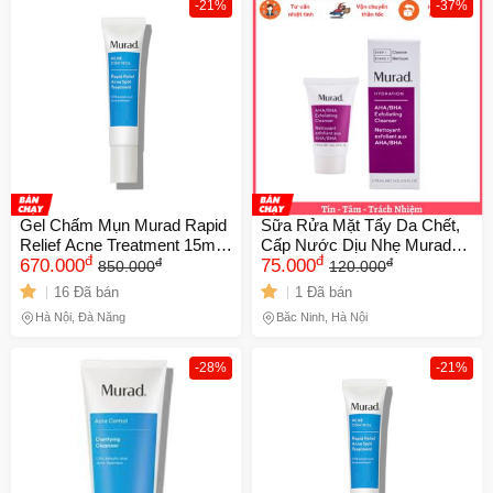
-21%
-37%
Gel Chấm Mụn Murad Rapid
Sữa Rửa Mặt Tẩy Da Chết,
Relief Acne Treatment 15ml
Cấp Nước Dịu Nhẹ Murad
đ
đ
đ
đ
NK(Chính hãng)
670.000
AHA/BHA Exfoliating
75.000
850.000
120.000
Cleanser 15ml
16 Đã bán
1 Đã bán
Hà Nội, Đà Nẵng
Bắc Ninh, Hà Nội
-28%
-21%