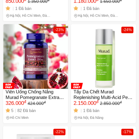
PA++++ 50ml
850.000
1.180.000
1.350.000
1.650.000
1 Đã bán
1 Đã bán
Hà Nội, Hồ Chí Minh, Đà
Hà Nội, Hồ Chí Minh, Đà
Nẵng
Nẵng
-23%
-24%
Viên Uống Chống Nắng
Tẩy Da Chết Murad
Murad Pomegranate Extract
Replenishing Multi-Acid Peel
đ
đ
đ
đ
250mg - Bảo Vệ Da Khỏi Tia
326.000
100ml NK(Chính hãng)
2.150.000
424.000
2.850.000
UV và Ô Nhiễm - 120 Viên
5
82 Đã bán
1 Đã bán
Chống Oxy Hóa
Hồ Chí Minh
Hà Nội, Đà Nẵng
-22%
-17%