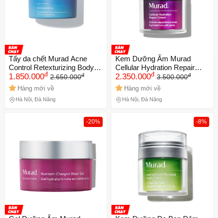
XXX-XXXX
Số lần áp dụng:
1
lần
Áp dụng cho đơn hàng từ:
0
Chỉ áp dụng cho gian hàng:
Ngày hết hạn:
Tẩy da chết Murad Acne
Kem Dưỡng Ẩm Murad
Control Retexturizing Body
Cellular Hydration Repair
đ
đ
đ
đ
Pads NK (Chính hãng)
1.850.000
Cream NK (Chính Hãng)
2.350.000
2.650.000
3.500.000
LẤY MÃ NGAY
Hàng mới về
Hàng mới về
Hà Nội, Đà Nẵng
Hà Nội, Đà Nẵng
-20%
-8%