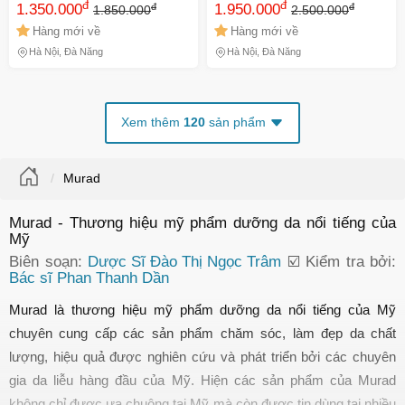
đ
đ
đ
đ
Cream 200ml NK(Chính
1.350.000
Shield SPF 30 NK(Chính
1.950.000
1.850.000
2.500.000
hãng)
hãng)
Hàng mới về
Hàng mới về
Hà Nội, Đà Nẵng
Hà Nội, Đà Nẵng
Xem thêm
120
sản phẩm
Murad
Murad - Thương hiệu mỹ phẩm dưỡng da nổi tiếng của
Mỹ
Biên soạn:
Dược Sĩ Đào Thị Ngọc Trâm
☑️ Kiểm tra bởi:
Bác sĩ Phan Thanh Dần
Murad là thương hiệu mỹ phẩm dưỡng da nổi tiếng của Mỹ 
chuyên cung cấp các sản phẩm chăm sóc, làm đẹp da chất 
lượng, hiệu quả được nghiên cứu và phát triển bởi các chuyên 
gia da liễu hàng đầu của Mỹ. Hiện các sản phẩm của Murad 
không chỉ được ưa chuộng tại Mỹ mà còn được tin dùng tại nhiều 