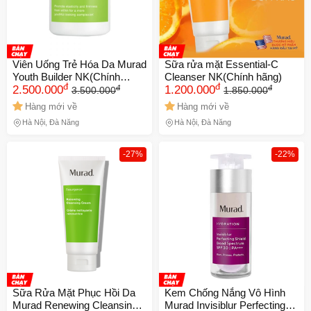
Viên Uống Trẻ Hóa Da Murad
Sữa rửa mặt Essential-C
Youth Builder NK(Chính
Cleanser NK(Chính hãng)
đ
đ
đ
đ
hãng)
2.500.000
1.200.000
3.500.000
1.850.000
Hàng mới về
Hàng mới về
Hà Nội, Đà Nẵng
Hà Nội, Đà Nẵng
-27%
-22%
Sữa Rửa Mặt Phục Hồi Da
Kem Chống Nắng Vô Hình
Murad Renewing Cleansing
Murad Invisiblur Perfecting