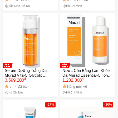
Màng, Phục Hồi Đàn Hồi Da
Bắc Ninh, Hà Nội
Hồ Chí Minh
Serum Dưỡng Trắng Da
Nước Cân Bằng Làm Khỏe
Murad Vita-C Glycolic
Da Murad Essential-C Toner
đ
đ
Brightening 30ml - Giúp Da
3.599.200
180ml - Giúp Da Sáng Mịn,
1.282.300
Sáng Mịn, Chống Lão Hóa,
Cung Cấp Vitamin C, Phục
5
4 Đã bán
Hàng mới về
Tăng Độ Đàn HồI
Hồi Tổn Thương Da
Hồ Chí Minh
Hồ Chí Minh
-27%
-36%