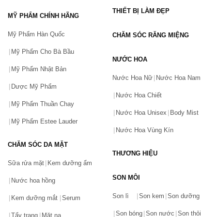
Dưỡng ẩm: Age-Balancing Day Moisture, Anti-Aging 
THIẾT BỊ LÀM ĐẸP
MỸ PHẨM CHÍNH HÃNG
Moisture, Age-Balancing Night Cream,…
Mỹ Phẩm Hàn Quốc
CHĂM SÓC RĂNG MIỆNG
Mặt nạ: Hydro-Glow Aqua Peel, Instamatte Oil Control Mask, 
Eye Lift Firming Treatment.
Mỹ Phẩm Cho Bà Bầu
NƯỚC HOA
Tẩy da chết:  Intensive-C Radiance Peel, Rapid Resurfacing 
Mỹ Phẩm Nhật Bản
Nước Hoa Nữ
Nước Hoa Nam
Peel.
Dược Mỹ Phẩm
Nước Hoa Chiết
Chống nắng: Invisiblur Perfecting Shield, City Skin Age 
Mỹ Phẩm Thuần Chay
Defense Board,…
Nước Hoa Unisex
Body Mist
Mỹ Phẩm Estee Lauder
Nước Hoa Vùng Kín
Sản phẩm viên uống Murad
CHĂM SÓC DA MẶT
Các sản phẩm viên uống của Murad tập trung vào việc tăng 
THƯƠNG HIỆU
cường và hồi phục chức năng của cơ thể.
Sữa rửa mặt
Kem dưỡng ẩm
Viên uống giảm căng thẳng Address Stress Dietary 
SON MÔI
Nước hoa hồng
Bạn gặp vấn đề về sản phẩm hay mua hàng?
Supplement giúp giảm căng thẳng về thể chất và tinh thần.
Son lì
Son kem
Son dưỡng
Hãy báo lỗi cho chúng tôi. Hoặc gọi cho chúng tôi qua số
Kem dưỡng mắt
Serum
Viên uống trẻ hóa da Youth Builder Dietary Supplement giúp 
0911.888.300
Son bóng
Son nước
Son thỏi
Tẩy trang
Mặt nạ