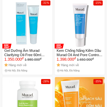
-31%
-15%
Gel Dưỡng Ẩm Murad
Kem Chống Nắng Kiềm Dầu
Clarifying Oil-Free 60ml
Murad Oil And Pore Control
đ
đ
đ
đ
NK(Chính hãng)
1.350.000
SPF45 NK(Chính hãng)
1.398.000
1.980.000
1.650.000
Hàng mới về
Hàng mới về
Hà Nội, Đà Nẵng
Hà Nội, Đà Nẵng
-28%
-35%