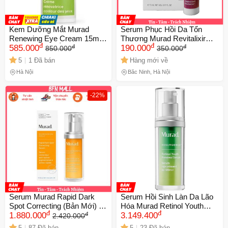
Kem Dưỡng Mắt Murad
Serum Phục Hồi Da Tổn
Renewing Eye Cream 15ml -
Thương Murad Revitalixir
đ
đ
đ
đ
Cung Cấp Độ Ẩm, Giảm Nếp
585.000
Recovery Serum 5ml
190.000
850.000
350.000
Nhăn & Quầng Thâm, Phục
5
1 Đã bán
Hàng mới về
Hồi Da Mắt Tươi Trẻ
Hà Nội
Bắc Ninh, Hà Nội
-22%
Serum Murad Rapid Dark
Serum Hồi Sinh Làn Da Lão
Spot Correcting (Bản Mới) |
Hóa Murad Retinol Youth
đ
đ
đ
Tinh chất dưỡng sáng, giảm
1.880.000
Renewal 30ml - Chống Nếp
3.149.400
2.420.000
nám, làm mới bề mặt da
Nhăn, Dưỡng Ẩm Da Mịn
5
87 Đã bán
5
23 Đã bán