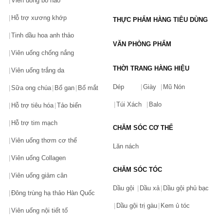
Viên uống bổ não
giúp người tiêu dùng đến gần hơn với các sản phẩm chăm 
sóc da chuyên biệt nhất từ thương hiệu chăm sóc da nổi tiếng 
Hỗ trợ xương khớp
THỰC PHẨM HÀNG TIÊU DÙNG
hàng đầu Hoa Kỳ.
Tinh dầu hoa anh thảo
VĂN PHÒNG PHẨM
Các sản phẩm của Murad 
Viên uống chống nắng
Sản phẩm chăm sóc da Murad
THỜI TRANG HÀNG HIỆU
Viên uống trắng da
Các sản phẩm chăm sóc da của Murad vô cùng đa dạng và giải 
Dép
Giày
Mũ Nón
Sữa ong chúa
Bổ gan
Bổ mắt
quyết các vấn đề từ cơ bản đến phức tạp nhất của da.
Túi Xách
Balo
Hỗ trợ tiêu hóa
Tảo biển
Sữa rửa mặt
: Clarifying Cleanser, Acne Body Wash, Time 
Hỗ trợ tim mạch
Release Bleshming Cleanser,   Refreshing Cleaner, AHA/BHA 
CHĂM SÓC CƠ THỂ
Exfoliating Cleanser.
Viên uống thơm cơ thể
Lăn nách
Toner: Hydrating Toner, Essential-C Toner, Party Essential, 
Viên uống Collagen
Clarifying Toner.
CHĂM SÓC TÓC
Viên uống giảm cân
Serum: Luminous Essence, Intensive Wrinkle Reducer, Rapid 
Dầu gội
Dầu xả
Dầu gội phủ bạc
Đông trùng hạ thảo Hàn Quốc
Relief Acne Spot Treatment, Firm and Tone Serum, Porcelain 
Dầu gội trị gàu
Kem ủ tóc
Serum Rapid Age Spot and Pigment Lightening Serum,…
Viên uống nội tiết tố