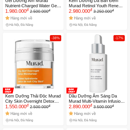
Gel Dưỡng Ẩm Murad
Kem Dưỡng Da Ban Đêm
Nutrient-Charged Water Gel
Murad Retinol Youth Renewal
đ
đ
đ
đ
50ml NK (Chính hãng)
1.980.000
Night Cream 50ml NK (Chính
2.980.000
2.500.000
3.250.000
hãng)
Hàng mới về
Hàng mới về
Hà Nội, Đà Nẵng
Hà Nội, Đà Nẵng
-38%
-17%
Kem Dưỡng Thải Độc Murad
Dầu Dưỡng Ẩm Sáng Da
City Skin Overnight Detox
Murad Multi-Vitamin Infusion
đ
đ
đ
đ
Moisturizer 50Ml NK(Chính
1.550.000
Oil 30ml NK(Chính hãng)
2.890.000
2.500.000
3.500.000
hãng)
Hàng mới về
Hàng mới về
Hà Nội, Đà Nẵng
Hà Nội, Đà Nẵng