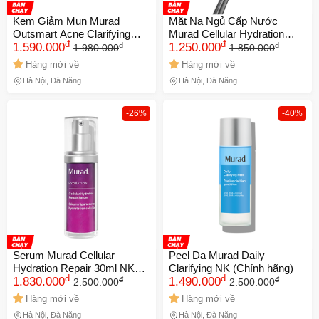
Kem Giảm Mụn Murad
Mặt Nạ Ngủ Cấp Nước
Outsmart Acne Clarifying
Murad Cellular Hydration
đ
đ
đ
đ
Treatment 50Ml NK (Chính
1.590.000
Repair Mask 80ml NK (Chính
1.250.000
1.980.000
1.850.000
hãng)
hãng)
Hàng mới về
Hàng mới về
Hà Nội, Đà Nẵng
Hà Nội, Đà Nẵng
-26%
-40%
Serum Murad Cellular
Peel Da Murad Daily
Hydration Repair 30ml NK
Clarifying NK (Chính hãng)
đ
đ
đ
đ
(Chính hãng)
1.830.000
1.490.000
2.500.000
2.500.000
Hàng mới về
Hàng mới về
Hà Nội, Đà Nẵng
Hà Nội, Đà Nẵng