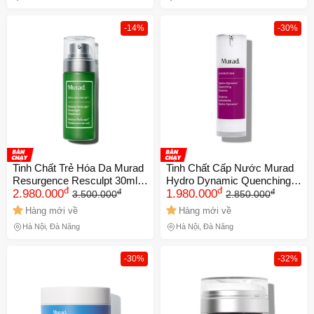
-14%
-30%
Tinh Chất Trẻ Hóa Da Murad
Tinh Chất Cấp Nước Murad
Resurgence Resculpt 30ml
Hydro Dynamic Quenching
đ
đ
đ
đ
NK (Chính hãng)
2.980.000
Essence NK (Chính hãng)
1.980.000
3.500.000
2.850.000
Hàng mới về
Hàng mới về
Hà Nội, Đà Nẵng
Hà Nội, Đà Nẵng
🎁 Đừng Bỏ Lỡ! 🎁
Mã Giảm Giá Dành Riêng Cho Bạn
-30%
-32%
Giảm ngay
-
cho bất kỳ đơn hàng nào.