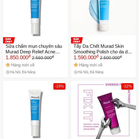
Sữa chấm mụn chuyên sâu
Tẩy Da Chết Murad Skin
Murad Deep Relief Acne
Smoothing Polish cho da dầu
đ
đ
đ
đ
Treatment NK chính hãng
1.850.000
NK (Chính hãng)
1.590.000
2.560.000
2.500.000
Hàng mới về
Hàng mới về
Hà Nội, Đà Nẵng
Hà Nội, Đà Nẵng
-19%
-32%