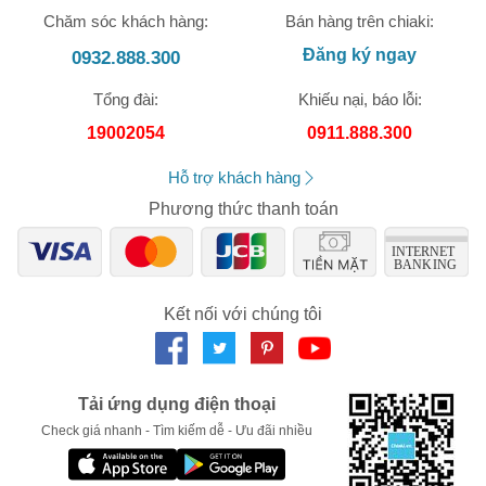
Chăm sóc khách hàng:
Bán hàng trên chiaki:
Đăng ký ngay
0932.888.300
Tổng đài:
Khiếu nại, báo lỗi:
🎁 Đừng Bỏ Lỡ! 🎁
19002054
0911.888.300
Mã Giảm Giá Dành Riêng Cho Bạn
Hỗ trợ khách hàng
Giảm ngay
-
cho bất kỳ đơn hàng nào.
Phương thức thanh toán
XXX-XXXX
Kết nối với chúng tôi
Số lần áp dụng:
1
lần
Áp dụng cho đơn hàng từ:
0
Chỉ áp dụng cho gian hàng:
Ngày hết hạn:
Tải ứng dụng điện thoại
Check giá nhanh - Tìm kiếm dễ - Ưu đãi nhiều
LẤY MÃ NGAY