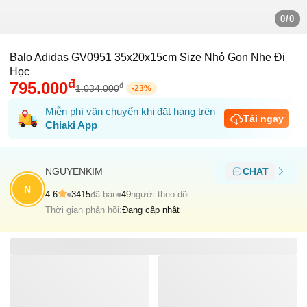
0/0
Balo Adidas GV0951 35x20x15cm Size Nhỏ Gọn Nhẹ Đi
Học
đ
795.000
đ
1.034.000
-
23
%
Miễn phí vận chuyển khi đặt hàng trên
Tải ngay
Chiaki App
NGUYENKIM
CHAT
N
4.6
3415
đã bán
49
người theo dõi
Thời gian phản hồi:
Đang cập nhật