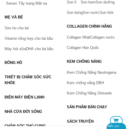
Son lì
Son kem
Son dưỡng
Serum
Tẩy trang
Mặt nạ
Tên của bạn
(*)
Son bóng
Son nước
Son thỏi
MẸ VÀ BÉ
COLLAGEN CHÍNH HÃNG
Siro ho cho bé
Số điện thoại
(*)
Collagen Nhật
Collagen nước
Vitamin tổng hợp cho bà bầu
Collagen Hàn Quốc
Máy hút sữa
DHA cho bà bầu
Email
KEM CHỐNG NẮNG
ĐỒNG HỒ
Kem Chống Nắng Neutrogena
THIẾT BỊ CHĂM SÓC SỨC
Vấn đề
(*)
KHỎE
Kem chống nắng DBH
Kem Chống Nắng Shiseido
ĐIỆN MÁY ĐIỆN LẠNH
Mô tả
(*)
SẢN PHẨM BÁN CHẠY
NHÀ CỬA ĐỜI SỐNG
SÁCH TRUYỆN
CHĂM SÓC THÚ CƯNG
Miễn phí