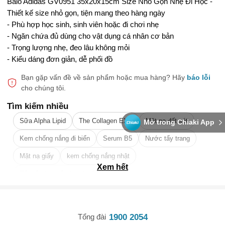
Balo Adidas GV0951 35x20x15cm Size Nhỏ Gọn Nhẹ Đi Học -
Thiết kế size nhỏ gọn, tiện mang theo hàng ngày
- Phù hợp học sinh, sinh viên hoặc đi chơi nhẹ
- Ngăn chứa đủ dùng cho vật dụng cá nhân cơ bản
- Trọng lượng nhẹ, đeo lâu không mỏi
- Kiểu dáng đơn giản, dễ phối đồ
Bạn gặp vấn đề về sản phẩm hoặc mua hàng?
Hãy
báo lỗi
cho chúng tôi.
Tìm kiếm nhiều
Sữa Alpha Lipid
The Collagen EXR
Mặt nạ đất sét
Mở trong Chiaki App
Kem chống nắng đi biển
Serum B5
Nước tẩy trang
Mặt nạ giấy
kem chống nắng nhật
Xem hết
Tẩy tế bào chết da mặt tốt nhất
1900 2054
Tổng đài