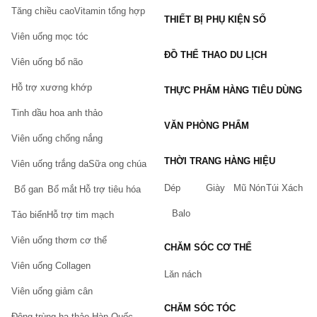
Tăng chiều cao
Vitamin tổng hợp
THIẾT BỊ PHỤ KIỆN SỐ
Viên uống mọc tóc
ĐỒ THỂ THAO DU LỊCH
Viên uống bổ não
Hỗ trợ xương khớp
THỰC PHẨM HÀNG TIÊU DÙNG
Tinh dầu hoa anh thảo
VĂN PHÒNG PHẨM
Viên uống chống nắng
THỜI TRANG HÀNG HIỆU
Viên uống trắng da
Sữa ong chúa
Dép
Giày
Mũ Nón
Túi Xách
Bổ gan
Bổ mắt
Hỗ trợ tiêu hóa
Balo
Tảo biển
Hỗ trợ tim mạch
Viên uống thơm cơ thể
CHĂM SÓC CƠ THỂ
Viên uống Collagen
Lăn nách
Viên uống giảm cân
CHĂM SÓC TÓC
Đông trùng hạ thảo Hàn Quốc