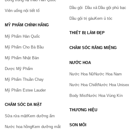
Dầu gội
Dầu xả
Dầu gội phủ bạc
Viên uống nội tiết tố
Dầu gội trị gàu
Kem ủ tóc
MỸ PHẨM CHÍNH HÃNG
THIẾT BỊ LÀM ĐẸP
Mỹ Phẩm Hàn Quốc
Mỹ Phẩm Cho Bà Bầu
CHĂM SÓC RĂNG MIỆNG
Mỹ Phẩm Nhật Bản
NƯỚC HOA
Dược Mỹ Phẩm
Nước Hoa Nữ
Nước Hoa Nam
Mỹ Phẩm Thuần Chay
Nước Hoa Chiết
Nước Hoa Unisex
Mỹ Phẩm Estee Lauder
Body Mist
Nước Hoa Vùng Kín
CHĂM SÓC DA MẶT
THƯƠNG HIỆU
Sữa rửa mặt
Kem dưỡng ẩm
Bạn gặp vấn đề về sản phẩm hay mua hàng?
SON MÔI
Hãy báo lỗi cho chúng tôi. Hoặc gọi cho chúng tôi qua số
Nước hoa hồng
Kem dưỡng mắt
0911.888.300