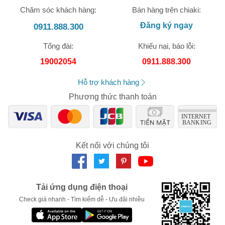
Chăm sóc khách hàng:
Bán hàng trên chiaki:
Đăng ký ngay
0911.888.300
Tổng đài:
Khiếu nại, báo lỗi:
🎁 Đừng Bỏ Lỡ! 🎁
19002054
0911.888.300
Mã Giảm Giá Dành Riêng Cho Bạn
Hỗ trợ khách hàng
Giảm ngay
-
cho bất kỳ đơn hàng nào.
Phương thức thanh toán
XXX-XXXX
Kết nối với chúng tôi
Số lần áp dụng:
1
lần
Áp dụng cho đơn hàng từ:
0
Chỉ áp dụng cho gian hàng:
Ngày hết hạn:
Tải ứng dụng điện thoại
Check giá nhanh - Tìm kiếm dễ - Ưu đãi nhiều
LẤY MÃ NGAY