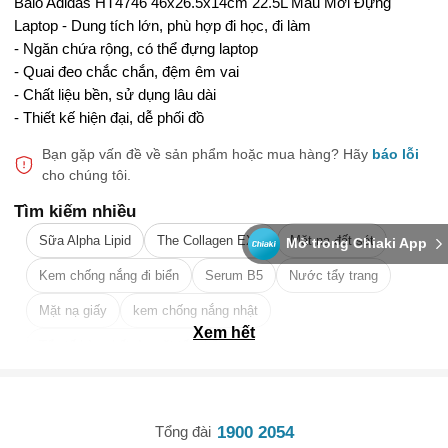
Balo Adidas HT4746 46x26.5x14cm 22.5L Mẫu Mới Đựng
Laptop - Dung tích lớn, phù hợp đi học, đi làm
- Ngăn chứa rộng, có thể đựng laptop
- Quai đeo chắc chắn, đệm êm vai
- Chất liệu bền, sử dụng lâu dài
- Thiết kế hiện đại, dễ phối đồ
Bạn gặp vấn đề về sản phẩm hoặc mua hàng?
Hãy
báo lỗi
cho chúng tôi.
Tìm kiếm nhiều
Sữa Alpha Lipid
The Collagen EXR
Mặt nạ đất sét
Mở trong Chiaki App
Kem chống nắng đi biển
Serum B5
Nước tẩy trang
Mặt nạ giấy
kem chống nắng nhật
Xem hết
Tẩy tế bào chết da mặt tốt nhất
1900 2054
Tổng đài