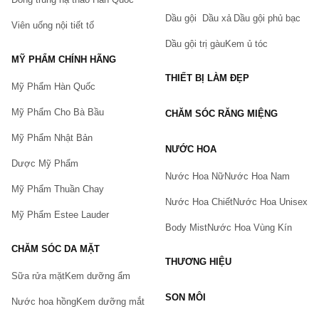
Dầu gội
Dầu xả
Dầu gội phủ bạc
Viên uống nội tiết tố
Dầu gội trị gàu
Kem ủ tóc
MỸ PHẨM CHÍNH HÃNG
THIẾT BỊ LÀM ĐẸP
Mỹ Phẩm Hàn Quốc
Mỹ Phẩm Cho Bà Bầu
CHĂM SÓC RĂNG MIỆNG
Mỹ Phẩm Nhật Bản
NƯỚC HOA
Dược Mỹ Phẩm
Nước Hoa Nữ
Nước Hoa Nam
Mỹ Phẩm Thuần Chay
Nước Hoa Chiết
Nước Hoa Unisex
Mỹ Phẩm Estee Lauder
Body Mist
Nước Hoa Vùng Kín
CHĂM SÓC DA MẶT
THƯƠNG HIỆU
Sữa rửa mặt
Kem dưỡng ẩm
Bạn gặp vấn đề về sản phẩm hay mua hàng?
SON MÔI
Hãy báo lỗi cho chúng tôi. Hoặc gọi cho chúng tôi qua số
Nước hoa hồng
Kem dưỡng mắt
0911.888.300