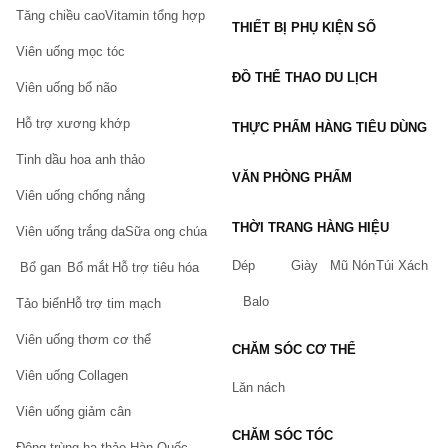
Tăng chiều cao
Vitamin tổng hợp
THIẾT BỊ PHỤ KIỆN SỐ
Viên uống mọc tóc
ĐỒ THỂ THAO DU LỊCH
Viên uống bổ não
Hỗ trợ xương khớp
THỰC PHẨM HÀNG TIÊU DÙNG
Tinh dầu hoa anh thảo
VĂN PHÒNG PHẨM
Viên uống chống nắng
THỜI TRANG HÀNG HIỆU
Viên uống trắng da
Sữa ong chúa
Dép
Giày
Mũ Nón
Túi Xách
Bổ gan
Bổ mắt
Hỗ trợ tiêu hóa
Balo
Tảo biển
Hỗ trợ tim mạch
Viên uống thơm cơ thể
CHĂM SÓC CƠ THỂ
Viên uống Collagen
Lăn nách
Viên uống giảm cân
CHĂM SÓC TÓC
Đông trùng hạ thảo Hàn Quốc