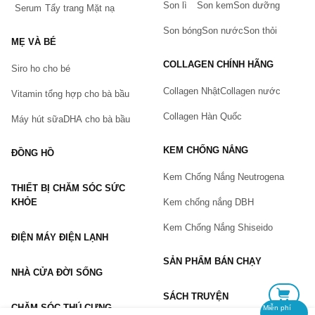
Son lì
Son kem
Son dưỡng
Serum
Tẩy trang
Mặt nạ
Tên của bạn
(*)
Son bóng
Son nước
Son thỏi
MẸ VÀ BÉ
COLLAGEN CHÍNH HÃNG
Siro ho cho bé
Số điện thoại
(*)
Collagen Nhật
Collagen nước
Vitamin tổng hợp cho bà bầu
Collagen Hàn Quốc
Máy hút sữa
DHA cho bà bầu
Email
KEM CHỐNG NẮNG
ĐỒNG HỒ
Kem Chống Nắng Neutrogena
THIẾT BỊ CHĂM SÓC SỨC
Vấn đề
(*)
KHỎE
Kem chống nắng DBH
Kem Chống Nắng Shiseido
ĐIỆN MÁY ĐIỆN LẠNH
Mô tả
(*)
SẢN PHẨM BÁN CHẠY
NHÀ CỬA ĐỜI SỐNG
SÁCH TRUYỆN
CHĂM SÓC THÚ CƯNG
Miễn phí