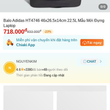
0/0
Balo Adidas HT4746 46x26.5x14cm 22.5L Mẫu Mới Đựng
Laptop
đ
718.000
đ
933.000
-
23
%
Miễn phí vận chuyển khi đặt hàng trên
Tải ngay
Chiaki App
NGUYENKIM
CHAT
N
4.6
3380
đã bán
48
người theo dõi
Thời gian phản hồi:
Đang cập nhật