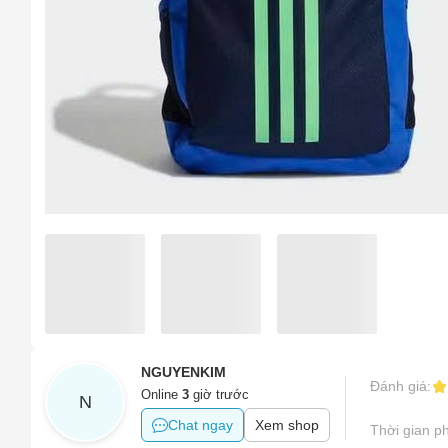
Tên của
Hình ản
Sản phẩ
Số điện
Tên sản
Sản phẩ
Email
Sản phẩm
Sản phẩm
Vấn đề 
Khác
Mô tả
(*)
NGUYENKIM
Đánh giá:
Online
3
giờ trước
N
Chat ngay
Xem shop
Thời gian ph