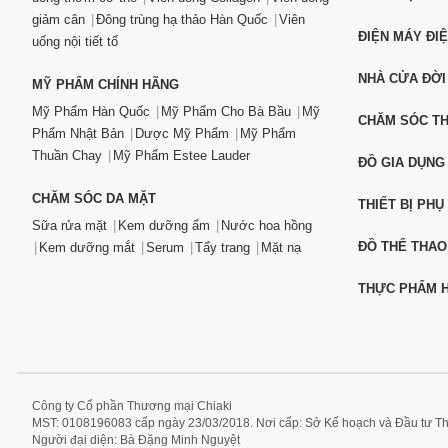
giảm cân
Đông trùng hạ thảo Hàn Quốc
Viên
ĐIỆN MÁY ĐI
uống nội tiết tố
NHÀ CỬA ĐỜI
MỸ PHẨM CHÍNH HÃNG
Mỹ Phẩm Hàn Quốc
Mỹ Phẩm Cho Bà Bầu
Mỹ
CHĂM SÓC T
Phẩm Nhật Bản
Dược Mỹ Phẩm
Mỹ Phẩm
Thuần Chay
Mỹ Phẩm Estee Lauder
ĐỒ GIA DỤNG
CHĂM SÓC DA MẶT
THIẾT BỊ PHỤ
Sữa rửa mặt
Kem dưỡng ẩm
Nước hoa hồng
ĐỒ THỂ THAO
Kem dưỡng mắt
Serum
Tẩy trang
Mặt nạ
THỰC PHẨM H
Công ty Cổ phần Thương mại Chiaki
MST: 0108196083 cấp ngày 23/03/2018. Nơi cấp: Sở Kế hoạch và Đầu tư T
Người đại diện: Bà Đặng Minh Nguyệt