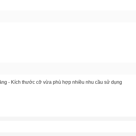
GỬI BÁO LỖI
 - Kích thước cỡ vừa phù hợp nhiều nhu cầu sử dụng
Chào mừng khách hàng mới!
Tặng bạn mã làm quen
🎁 Đừng Bỏ Lỡ! 🎁
cho đơn hàng có giá trị từ
Mã Giảm Giá Dành Riêng Cho Bạn
Khi mua hàng trên
CHIAKI
Giảm ngay
-
cho bất kỳ đơn hàng nào.