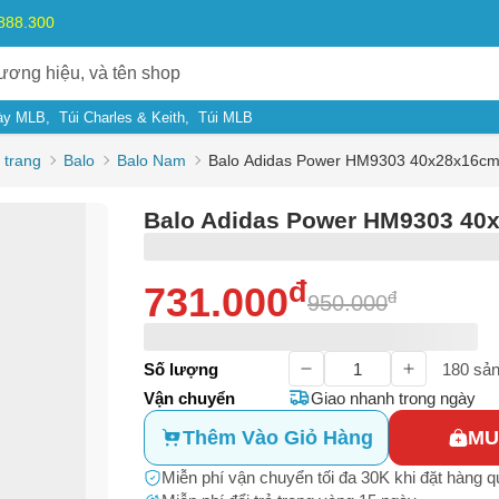
.888.300
ày MLB
Túi Charles & Keith
Túi MLB
 trang
Balo
Balo Nam
Balo Adidas Power HM9303 40x28x16c
Balo Adidas Power HM9303 40
đ
731.000
đ
950.000
ý do
Số lượng
180
sản
Vận chuyển
Giao nhanh trong ngày
m có dấu hiệu lừa đảo
Bạn gặp vấn đề về
Sản phẩm
hay
Mua hàng
?
Thêm Vào Giỏ Hàng
MU
ả, hàng nhái
Hãy báo lỗi cho chúng tôi. Hoặc gọi cho chúng tôi qua số
0911.888.30
Miễn phí vận chuyển tối đa 30K khi đặt hàng 
m không rõ nguồn gốc, xuất xứ