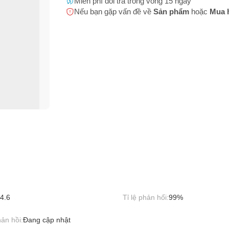
Miễn phí đổi trả trong vòng 15 ngày
 bạn
(*)
Nếu bạn gặp vấn đề về
Sản phẩm
hoặc
Mua 
h sản phẩm không rõ ràng
m có hình ảnh, nội dung phản cảm hoặc có thể gây phản cảm
 thoại
(*)
 phẩm (Name) không phù hợp với hình ảnh sản phẩm
m có dấu hiệu tăng đơn ảo
 chứa hình ảnh và thông tin giao dịch ngoại sàn
 bị cấm buôn bán (động vật hoang dã, 18+,...)
bạn gặp phải
(*)
4.6
Tỉ lệ phản hổi:
99%
ản hồi:
Đang cập nhật