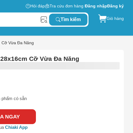
Hỏi đáp
Tra cứu đơn hàng
Đăng nhập
Đăng ký
Giỏ hàng
Tìm kiếm
m Cỡ Vừa Đa Năng
x28x16cm Cỡ Vừa Đa Năng
 phẩm có sẵn
A NGAY
0
qua
Chiaki App