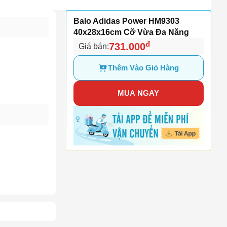
Balo Adidas Power HM9303
40x28x16cm Cỡ Vừa Đa Năng
đ
731.000
Giá bán:
Thêm Vào Giỏ Hàng
MUA NGAY