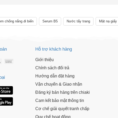
XXX-XXXX
 sử dụng:
TẢi APP CHIAKI NG
o chép mã giảm giá phía trên.
m chống nắng đi biển
Serum B5
Nước tẩy trang
Mặt nạ giấy
uy cập trang thanh toán và sử dụng
ã.
LẤY MÃ NGAY
toán
Hỗ trợ khách hàng
LẤY MÃ NGAY
Giới thiệu
Chính sách đổi trả
Hướng dẫn đặt hàng
oại
Vận chuyển & Giao nhận
Đăng ký bán hàng trên chiaki
Cam kết bảo mật thông tin
Cơ chế giải quyết tranh chấp
Quy chế hoạt động