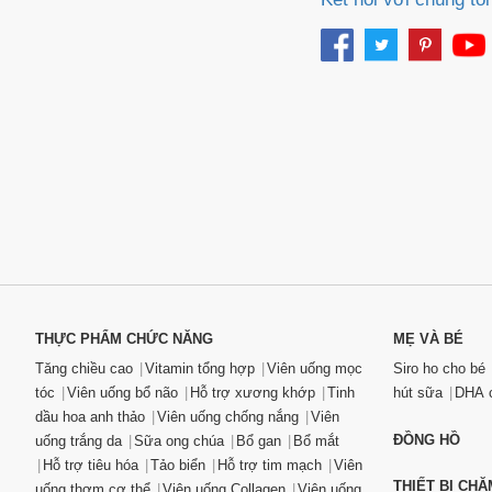
THỰC PHẨM CHỨC NĂNG
MẸ VÀ BÉ
Tăng chiều cao
Vitamin tổng hợp
Viên uống mọc
Siro ho cho bé
tóc
Viên uống bổ não
Hỗ trợ xương khớp
Tinh
hút sữa
DHA c
dầu hoa anh thảo
Viên uống chống nắng
Viên
ĐỒNG HỒ
uống trắng da
Sữa ong chúa
Bổ gan
Bổ mắt
Hỗ trợ tiêu hóa
Tảo biển
Hỗ trợ tim mạch
Viên
THIẾT BỊ CH
uống thơm cơ thể
Viên uống Collagen
Viên uống