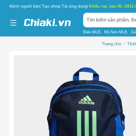
Kênh người bán
Tạo shop
Tải ứng dụng
Khiếu nại, báo lỗi: 0911
Balo MLB
Mũ Nón MLB
Gi
Trang chủ
Thời
Chọn l
Sản phẩ
Hàng gi
Sản phẩ