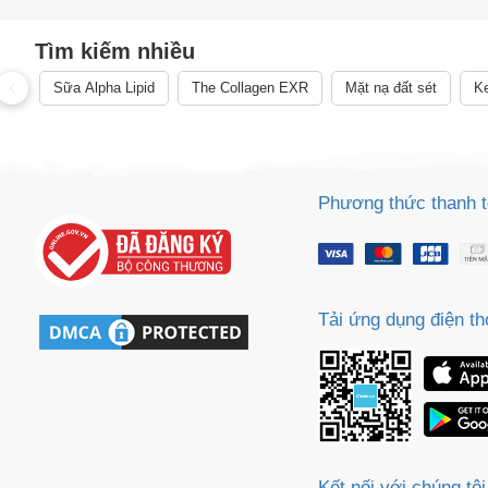
Cách
Tìm kiếm nhiều
Sa
Sữa Alpha Lipid
The Collagen EXR
Mặt nạ đất sét
Ke
Tr
m
Phương thức thanh 
Tải ứng dụng điện th
Kết nối với chúng tôi