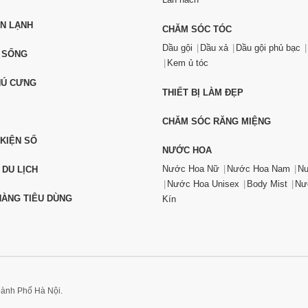
ỆN LẠNH
CHĂM SÓC TÓC
Dầu gội
Dầu xả
Dầu gội phủ bạc
 SỐNG
Kem ủ tóc
HÚ CƯNG
THIẾT BỊ LÀM ĐẸP
CHĂM SÓC RĂNG MIỆNG
 KIỆN SỐ
NƯỚC HOA
Nước Hoa Nữ
Nước Hoa Nam
Nư
 DU LỊCH
Nước Hoa Unisex
Body Mist
Nư
ÀNG TIÊU DÙNG
Kín
hành Phố Hà Nội.