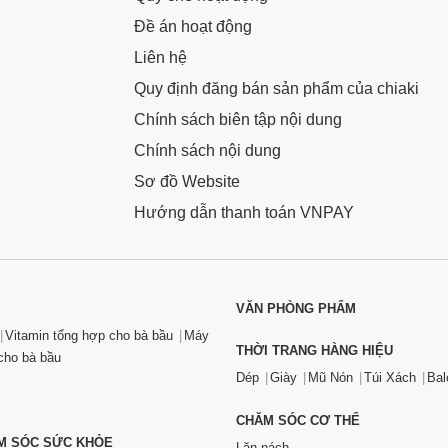
Đề án hoạt động
Liên hệ
Quy định đăng bán sản phẩm của chiaki
Chính sách biên tập nội dung
Chính sách nội dung
Sơ đồ Website
Hướng dẫn thanh toán VNPAY
VĂN PHÒNG PHẨM
Vitamin tổng hợp cho bà bầu
Máy
THỜI TRANG HÀNG HIỆU
ho bà bầu
Dép
Giày
Mũ Nón
Túi Xách
Bal
CHĂM SÓC CƠ THỂ
ĂM SÓC SỨC KHỎE
Lăn nách