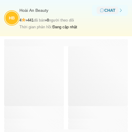
Hoài An Beauty
CHAT
HB
4
441
đã bán
8
người theo dõi
Thời gian phản hồi:
Đang cập nhật