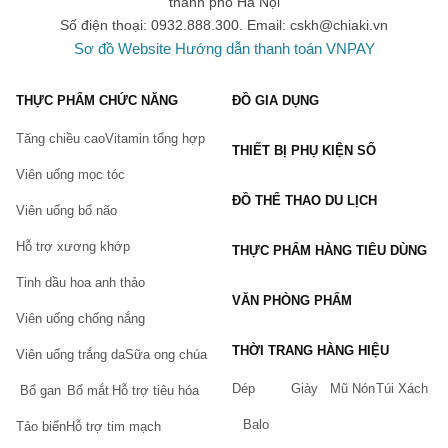
thành phố Hà Nội
Số điện thoại: 0932.888.300. Email:
cskh@chiaki.vn
Sơ đồ Website
Hướng dẫn thanh toán VNPAY
THỰC PHẨM CHỨC NĂNG
ĐỒ GIA DỤNG
Tăng chiều cao
Vitamin tổng hợp
THIẾT BỊ PHỤ KIỆN SỐ
Viên uống mọc tóc
ĐỒ THỂ THAO DU LỊCH
Viên uống bổ não
Hỗ trợ xương khớp
THỰC PHẨM HÀNG TIÊU DÙNG
Tinh dầu hoa anh thảo
VĂN PHÒNG PHẨM
Viên uống chống nắng
THỜI TRANG HÀNG HIỆU
Viên uống trắng da
Sữa ong chúa
Dép
Giày
Mũ Nón
Túi Xách
Bổ gan
Bổ mắt
Hỗ trợ tiêu hóa
Balo
Tảo biển
Hỗ trợ tim mạch