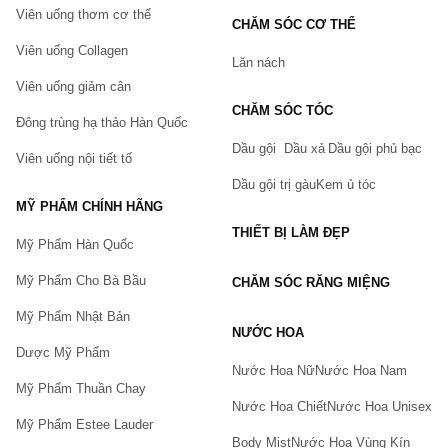
Viên uống thơm cơ thể
CHĂM SÓC CƠ THỂ
Viên uống Collagen
Lăn nách
Viên uống giảm cân
CHĂM SÓC TÓC
Đông trùng hạ thảo Hàn Quốc
Dầu gội
Dầu xả
Dầu gội phủ bạc
Viên uống nội tiết tố
Dầu gội trị gàu
Kem ủ tóc
MỸ PHẨM CHÍNH HÃNG
THIẾT BỊ LÀM ĐẸP
Mỹ Phẩm Hàn Quốc
Mỹ Phẩm Cho Bà Bầu
CHĂM SÓC RĂNG MIỆNG
Mỹ Phẩm Nhật Bản
NƯỚC HOA
Dược Mỹ Phẩm
Nước Hoa Nữ
Nước Hoa Nam
Mỹ Phẩm Thuần Chay
Nước Hoa Chiết
Nước Hoa Unisex
Mỹ Phẩm Estee Lauder
Body Mist
Nước Hoa Vùng Kín