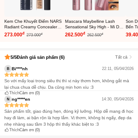
Kem Che Khuyết Điểm NARS
Mascara Maybelline Lash
Son D
Radiant Creamy Concealer
Sensational Sky High - Mi Dài
Bến T
1.4ml - Che Mờ Vết Thâm,
Cong Tự Nhiên, Chống Lem
Khô N
đ
đ
273.000
262.500
39.4
đ
đ
273.000
262.500
Quầng Thâm, Dễ Tán, Hiệu
Trôi, Dưỡng Mi Chiết Xuất Tre
Tự Nh
Quả Lâu Trôi
7.2ml
Hằng 
5
/5
Đánh giá sản phẩm (6)
Tất cả
Bi****nh
22:11, 05/04/2026
B
So với mấy loại trong siêu thị thì vị này thơm hơn, không gắt mà
lại chua chua dễ chịu. Da cũng mịn hơn xíu :3
Thích
Cảm ơn
(0)
ng*****en
14:30, 05/04/2026
N
Sản phẩm tốt, giao đúng hẹn, đóng kỹ lưỡng. Hộp dễ mang đi học
hay đi làm, ai bận rộn là hợp lắm. Vị thơm, không bị ngấy, đẹp da
nhẹ nhàng sau tầm 3 hộp thì thấy khác biệt to :3
Thích
Cảm ơn
(0)