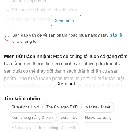
vết thương nhanh.
Bổ sung lợi khuẩn tốt cho tiêu hoá
Giảm lượng mỡ thừa trong cơ thể.
Xem thêm...
Cách sử dụng:
Bạn gặp vấn đề về sản phẩm hoặc mua hàng?
Hãy
báo lỗi
Pha nước hoặc dùng trực tiếp, vị chua ngọt và thơm cực kỳ
cho chúng tôi.
dễ uống
🎁 Đừng Bỏ Lỡ! 🎁
Thực phẩm này không phải là thuốc, không có tác dụng thay
Miễn trừ trách nhiệm:
Mặc dù chúng tôi luôn cố gắng đảm
thế thuốc chữa bệnh.
Mã Giảm Giá Dành Riêng Cho Bạn
bảo rằng mọi thông tin đều chính xác, nhưng đôi khi nhà
Hiệu quả sử dụng tùy thuộc cơ địa từng người.
sản xuất có thể thay đổi danh sách thành phần của sản
Giảm ngay
-
cho bất kỳ đơn hàng nào.
phẩm. Bao bì và thành phần trong thực tế có thể khác biệt
Xem hết
với những gì được mô tả trên website. Chúng tôi khuyến
XXX-XXXX
cáo bạn không nên chỉ dựa trên thông tin được ghi trên
Tìm kiếm nhiều
website, mà hãy luôn luôn đọc nhãn mác, cảnh báo và
Số lần áp dụng:
1
lần
Sữa Alpha Lipid
The Collagen EXR
Mặt nạ đất sét
hướng dẫn sử dụng trước khi dùng sản phẩm. Để biết
Áp dụng cho đơn hàng từ:
0
thêm thông tin, vui lòng liên hệ nhà sản xuất. Nội dung trên
Chỉ áp dụng cho gian hàng:
Kem chống nắng đi biển
Serum B5
Nước tẩy trang
Ngày hết hạn:
trang web này chỉ được dùng để tham khảo, không thể thay
Mặt nạ giấy
kem chống nắng nhật
thế chỉ dẫn của dược sỹ, bác sỹ và các chuyên gia sức