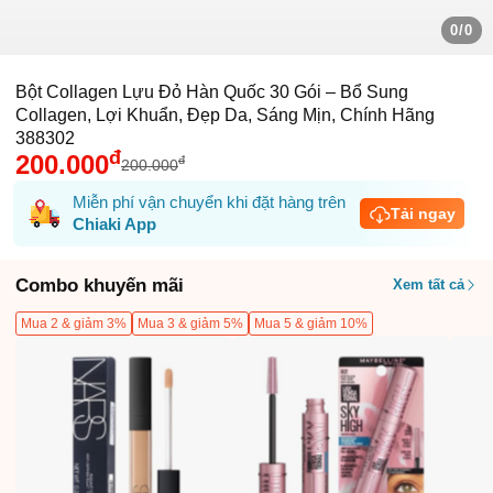
0/0
Bột Collagen Lựu Đỏ Hàn Quốc 30 Gói – Bổ Sung
Collagen, Lợi Khuẩn, Đẹp Da, Sáng Mịn, Chính Hãng
388302
đ
200.000
đ
200.000
Miễn phí vận chuyển khi đặt hàng trên
Tải ngay
Chiaki App
Combo khuyến mãi
Xem tất cả
Mua 2 & giảm 3%
Mua 3 & giảm 5%
Mua 5 & giảm 10%