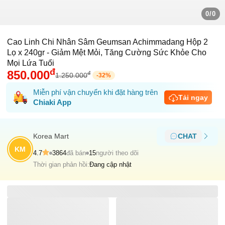
0/0
Cao Linh Chi Nhân Sâm Geumsan Achimmadang Hộp 2
Lọ x 240gr - Giảm Mệt Mỏi, Tăng Cường Sức Khỏe Cho
Mọi Lứa Tuổi
đ
850.000
đ
1.250.000
-
32
%
Miễn phí vận chuyển khi đặt hàng trên
Tải ngay
Chiaki App
Korea Mart
CHAT
KM
4.7
3864
đã bán
15
người theo dõi
Thời gian phản hồi:
Đang cập nhật