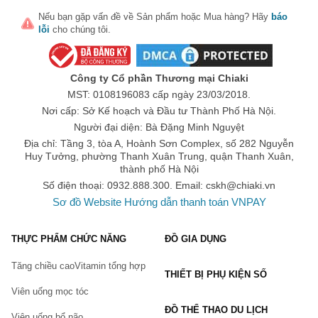
mất trí nhớ ở người cao tuổi, tăng khả năng tập trung đối với
Nếu bạn gặp vấn đề về
Sản phẩm
hoặc
Mua hàng
? Hãy
báo
những người làm việc trí óc…
lỗi
cho chúng tôi.
Cải thiện hiệu quả tình trạng co thắt mạch vành giúp ngăn ngừa
sự xuất hiện của những cơn đau tim. Bên cạnh đó, nấm linh chi
Công ty Cổ phần Thương mại Chiaki
còn giúp tăng cường hoạt động lưu thông máu và kích thích hệ
MST: 0108196083 cấp ngày 23/03/2018.
tuần hoàn máu diễn ra thường xuyên, liên tục…
Nơi cấp: Sở Kế hoạch và Đầu tư Thành Phố Hà Nội.
Linh chi có hiệu quả hỗ trợ quá trình tạo ra glycogen giúp tăng
Người đại diện: Bà Đặng Minh Nguyệt
cường khả năng oxy hóa các acid béo nhằm tiêu hao lượng
Địa chỉ: Tầng 3, tòa A, Hoành Sơn Complex, số 282 Nguyễn
Huy Tưởng, phường Thanh Xuân Trung, quận Thanh Xuân,
glucose trong cơ thể. Từ đó hỗ trợ hiệu quả trong việc giảm đái
thành phố Hà Nội
tháo đường
Số điện thoại: 0932.888.300. Email:
cskh@chiaki.vn
Trong nấm linh chi thái lát có chứa các thành phần quan trọng
Sơ đồ Website
Hướng dẫn thanh toán VNPAY
cho việc làm đẹp như collagen, các loại vitamin và các khoáng
chất. Những thành phần này sẽ giúp cải thiện làn da từ sâu bên
THỰC PHẨM CHỨC NĂNG
ĐỒ GIA DỤNG
trong, ngăn chặn quá trình lão hóa đang diễn ra, giúp da trở nên
sáng hồng, khỏe mạnh hơn.
Tăng chiều cao
Vitamin tổng hợp
THIẾT BỊ PHỤ KIỆN SỐ
Đối tượng sử dụng
Viên uống mọc tóc
- Người đang trong quá trình hoá hoặc xạ .
ĐỒ THỂ THAO DU LỊCH
Viên uống bổ não