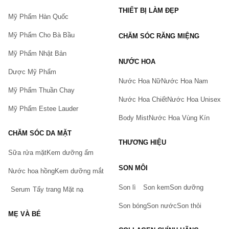
- Bảo quản ở nơi thoáng mát và khô ráo, tránh ánh nắng trực
THIẾT BỊ LÀM ĐẸP
tiếp từ mặt trời
Mỹ Phẩm Hàn Quốc
- Nên bỏ sản phẩm ở ngăn mát tủ lạnh, đóng nắp ngay sau khi
Mỹ Phẩm Cho Bà Bầu
CHĂM SÓC RĂNG MIỆNG
sử dụng.
Mỹ Phẩm Nhật Bản
NƯỚC HOA
Thực phẩm này không phải là thuốc, không có tác dụng thay
Dược Mỹ Phẩm
thế thuốc chữa bệnh.
Nước Hoa Nữ
Nước Hoa Nam
Mỹ Phẩm Thuần Chay
Hiệu quả sử dụng tùy thuộc cơ địa từng người.
Nước Hoa Chiết
Nước Hoa Unisex
Mỹ Phẩm Estee Lauder
Body Mist
Nước Hoa Vùng Kín
CHĂM SÓC DA MẶT
THƯƠNG HIỆU
Sữa rửa mặt
Kem dưỡng ẩm
Bạn gặp vấn đề về sản phẩm hay mua hàng?
SON MÔI
Hãy báo lỗi cho chúng tôi. Hoặc gọi cho chúng tôi qua số
Nước hoa hồng
Kem dưỡng mắt
0911.888.300
Son lì
Son kem
Son dưỡng
Serum
Tẩy trang
Mặt nạ
Tên của bạn
(*)
Son bóng
Son nước
Son thỏi
MẸ VÀ BÉ