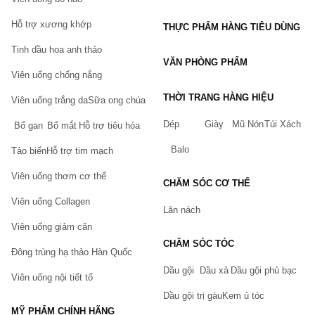
- Những người đang trong tình trạng suy nhược cơ thể, cần bồi
Hỗ trợ xương khớp
THỰC PHẨM HÀNG TIÊU DÙNG
bổ sức khoẻ.
Tinh dầu hoa anh thảo
- Người cao tuổi muốn tăng sức để kháng để chống lại người
VĂN PHÒNG PHẨM
tuổi già.
Viên uống chống nắng
Cách sử dụng
THỜI TRANG HÀNG HIỆU
Viên uống trắng da
Sữa ong chúa
- Mỗi ngày dùng cao sâm từ 1 đến 2 lần
cao linh chi
Hàn Quốc.
Dép
Giày
Mũ Nón
Túi Xách
Bổ gan
Bổ mắt
Hỗ trợ tiêu hóa
- Mỗi lần uống, dùng muỗng nhỏ đi kèm theo sản phẩm để lấy
Balo
Tảo biển
Hỗ trợ tim mạch
khoảng 2 thìa cao sâm, khuấy đều với nước ấm.
Viên uống thơm cơ thể
- Khi uống, nếu không quen hoặc cảm thấy vị cao sâm quá
CHĂM SÓC CƠ THỂ
nồng, có thể bỏ thêm đường hoặc mật ong để tạo vị ngọt vừa
Viên uống Collagen
Lăn nách
miệng với bạn.
Viên uống giảm cân
- Không uống Cao linh chi nhân sâm Achimmadang vào buổi tối
CHĂM SÓC TÓC
vì sẽ gây hưng phấn, khó ngủ.
Đông trùng hạ thảo Hàn Quốc
Dầu gội
Dầu xả
Dầu gội phủ bạc
- Sản phẩm chỉ có khả năng hỗ trợ sức khoẻ .
Viên uống nội tiết tố
Dầu gội trị gàu
Kem ủ tóc
Cách bảo quản
MỸ PHẨM CHÍNH HÃNG