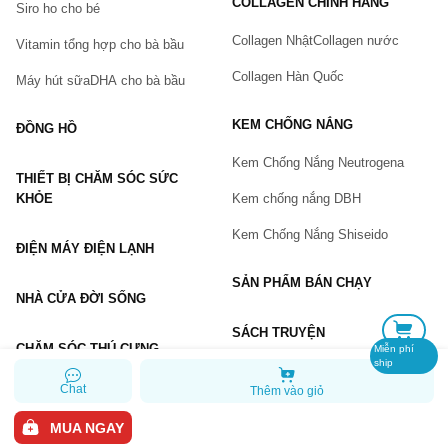
COLLAGEN CHÍNH HÃNG
Siro ho cho bé
Số điện thoại
(*)
Collagen Nhật
Collagen nước
Vitamin tổng hợp cho bà bầu
Collagen Hàn Quốc
Máy hút sữa
DHA cho bà bầu
Email
KEM CHỐNG NẮNG
ĐỒNG HỒ
Kem Chống Nắng Neutrogena
THIẾT BỊ CHĂM SÓC SỨC
Vấn đề
(*)
KHỎE
Kem chống nắng DBH
Kem Chống Nắng Shiseido
ĐIỆN MÁY ĐIỆN LẠNH
Mô tả
(*)
SẢN PHẨM BÁN CHẠY
NHÀ CỬA ĐỜI SỐNG
SÁCH TRUYỆN
CHĂM SÓC THÚ CƯNG
Miễn phí
ship
Chat
Thêm vào giỏ
GỬI BÁO LỖI
MUA NGAY
Copyright © 2026 Chiaki.vn