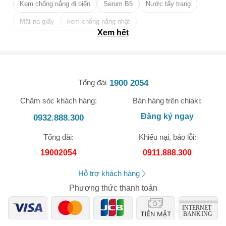
Kem chống nắng đi biển
Serum B5
Nước tẩy trang
Mặt nạ giấy
kem chống nắng nhật
Xem hết
Tẩy tế bào chết da mặt tốt nhất
1900 2054
Tổng đài
Chăm sóc khách hàng:
Bán hàng trên chiaki:
🎁 Đừng Bỏ Lỡ! 🎁
Đăng ký ngay
0932.888.300
Mã Giảm Giá Dành Riêng Cho Bạn
Tổng đài:
Khiếu nại, báo lỗi:
Giảm ngay
-
cho bất kỳ đơn hàng nào.
19002054
0911.888.300
XXX-XXXX
Hỗ trợ khách hàng
Phương thức thanh toán
Số lần áp dụng:
1
lần
Áp dụng cho đơn hàng từ:
0
Chỉ áp dụng cho gian hàng:
Ngày hết hạn: