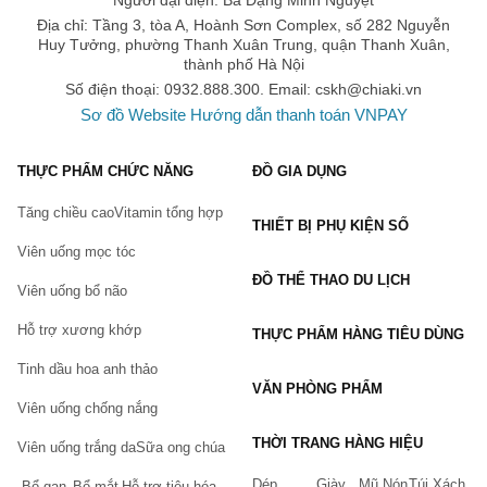
Người đại diện: Bà Đặng Minh Nguyệt
Có khả năng tái sử dụng nhiều lần, hạn chế việc sử dụng đồ
Địa chỉ: Tầng 3, tòa A, Hoành Sơn Complex, số 282 Nguyễn
Huy Tưởng, phường Thanh Xuân Trung, quận Thanh Xuân,
nhựa.
thành phố Hà Nội
Chất liệu bền đẹp, được khuyến cáo giá giải quyết sử dụng
Số điện thoại: 0932.888.300. Email:
cskh@chiaki.vn
lâu dài.
Sơ đồ Website
Hướng dẫn thanh toán VNPAY
Ứng dụng thực tế:
THỰC PHẨM CHỨC NĂNG
ĐỒ GIA DỤNG
Đựng nước ép trái cây tự làm, bảo quản lành tính và tiện lợi.
Chứa mật ong, tạo nên thiết kế trang nhã cho bàn ăn.
Tăng chiều cao
Vitamin tổng hợp
THIẾT BỊ PHỤ KIỆN SỐ
Sử dụng để ngâm trái cây, làm sữa chua hay overnight oats.
Viên uống mọc tóc
Phù hợp cho việc meal prep, bảo quản ngũ cốc cho các bữa
ĐỒ THỂ THAO DU LỊCH
Viên uống bổ não
ăn tiện lợi.
Hỗ trợ xương khớp
THỰC PHẨM HÀNG TIÊU DÙNG
Có thể dùng làm vật trang trí cho không gian bếp thêm phần
hiện đại.
Tinh dầu hoa anh thảo
VĂN PHÒNG PHẨM
Hướng dẫn sử dụng và bảo quản:
Viên uống chống nắng
Trước và sau khi sử dụng, hãy rửa sạch bằng nước ấm và xà
phòng nhẹ để giữ cho chai luôn mới và không ám mùi. Tránh để
THỜI TRANG HÀNG HIỆU
Viên uống trắng da
Sữa ong chúa
chai tiếp xúc với nhiệt độ cao hoặc nguồn lửa.
Dép
Giày
Mũ Nón
Túi Xách
Bổ gan
Bổ mắt
Hỗ trợ tiêu hóa