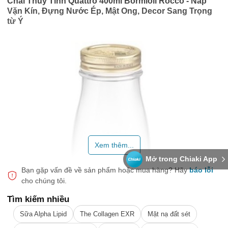
Chai Thủy Tinh Quattro 400ml Bormioli Rocco - Nắp
Vặn Kín, Đựng Nước Ép, Mật Ong, Decor Sang Trọng
từ Ý
Xem thêm...
Mở trong Chiaki App
Bạn gặp vấn đề về sản phẩm hoặc mua hàng?
Hãy
báo lỗi
cho chúng tôi.
Tìm kiếm nhiều
Sữa Alpha Lipid
The Collagen EXR
Mặt nạ đất sét