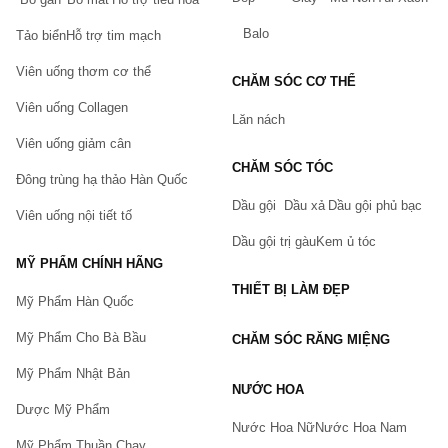
Câu hỏi thường gặp (FAQ):
Balo
Tảo biển
Hỗ trợ tim mạch
Chai có lành tính để đựng thực phẩm không?
- Có, chai
được làm từ thủy tinh lành tính thực phẩm.
Viên uống thơm cơ thể
CHĂM SÓC CƠ THỂ
Có thể cho vào máy rửa chén không?
- Có thể, nhưng
Viên uống Collagen
nên rửa bằng tay để bảo đảm độ bền lâu dài của sản phẩm.
Lăn nách
Viên uống giảm cân
Chai có dễ vệ sinh không?
- Rất dễ, chỉ cần rửa với nước
CHĂM SÓC TÓC
ấm và xà phòng nhẹ.
Đông trùng hạ thảo Hàn Quốc
Hãy để Chai Thủy Tinh Quattro 400ml Bormioli Rocco làm điểm
Dầu gội
Dầu xả
Dầu gội phủ bạc
Viên uống nội tiết tố
nhấn cho không gian bếp của bạn! Đặt hàng ngay hôm nay để
Dầu gội trị gàu
Kem ủ tóc
tận hưởng những cảm giác sang trọng và tiện ích mà sản phẩm
MỸ PHẨM CHÍNH HÃNG
mang lại!
THIẾT BỊ LÀM ĐẸP
Mỹ Phẩm Hàn Quốc
Mỹ Phẩm Cho Bà Bầu
CHĂM SÓC RĂNG MIỆNG
Mỹ Phẩm Nhật Bản
NƯỚC HOA
Dược Mỹ Phẩm
Nước Hoa Nữ
Nước Hoa Nam
Mỹ Phẩm Thuần Chay