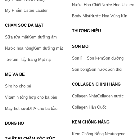
Nước Hoa Chiết
Nước Hoa Unisex
Mỹ Phẩm Estee Lauder
Body Mist
Nước Hoa Vùng Kín
CHĂM SÓC DA MẶT
THƯƠNG HIỆU
Sữa rửa mặt
Kem dưỡng ẩm
Bạn gặp vấn đề về sản phẩm hay mua hàng?
SON MÔI
Hãy báo lỗi cho chúng tôi. Hoặc gọi cho chúng tôi qua số
Nước hoa hồng
Kem dưỡng mắt
0911.888.300
Son lì
Son kem
Son dưỡng
Serum
Tẩy trang
Mặt nạ
Tên của bạn
(*)
Son bóng
Son nước
Son thỏi
MẸ VÀ BÉ
COLLAGEN CHÍNH HÃNG
Siro ho cho bé
Số điện thoại
(*)
Collagen Nhật
Collagen nước
Vitamin tổng hợp cho bà bầu
Collagen Hàn Quốc
Máy hút sữa
DHA cho bà bầu
Email
KEM CHỐNG NẮNG
ĐỒNG HỒ
Kem Chống Nắng Neutrogena
THIẾT BỊ CHĂM SÓC SỨC