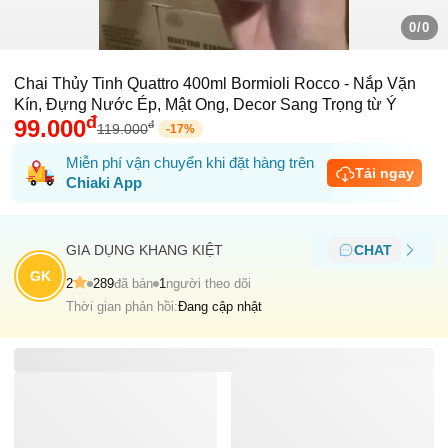
0/0
Chai Thủy Tinh Quattro 400ml Bormioli Rocco - Nắp Vặn
Kín, Đựng Nước Ép, Mật Ong, Decor Sang Trọng từ Ý
đ
99.000
đ
119.000
-
17
%
Miễn phí vận chuyển khi đặt hàng trên
Tải ngay
Chiaki App
GIA DỤNG KHANG KIỆT
CHAT
GK
2
289
đã bán
1
người theo dõi
Thời gian phản hồi:
Đang cập nhật