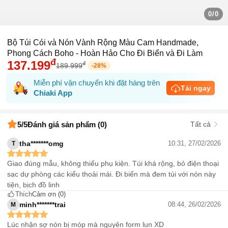
0/0
Bộ Túi Cói và Nón Vành Rộng Màu Cam Handmade,
Phong Cách Boho - Hoàn Hảo Cho Đi Biển và Đi Làm
đ
137.199
đ
189.999
-
28
%
Miễn phí vận chuyển khi đặt hàng trên
Tải ngay
Chiaki App
5
/5
Đánh giá sản phẩm (0)
Tất cả
tha*******omg
10:31, 27/02/2026
T
Giao đúng mẫu, không thiếu phụ kiện. Túi khá rộng, bỏ điện thoại
sạc dự phòng các kiểu thoải mái. Đi biển mà đem túi với nón này
tiện, bịch đồ linh
Thích
Cảm ơn
(0)
minh*******trai
08:44, 26/02/2026
M
Lúc nhận sợ nón bị móp mà nguyên form lun XD