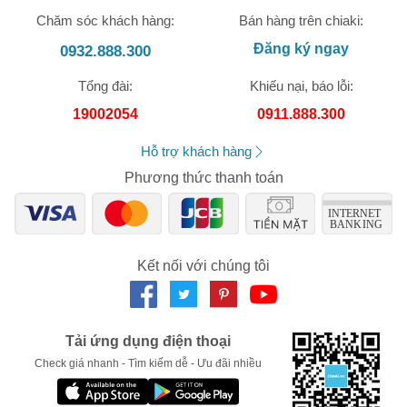
XXX-XXXX
Chăm sóc khách hàng:
Bán hàng trên chiaki:
Đăng ký ngay
0932.888.300
Số lần áp dụng:
1
lần
Áp dụng cho đơn hàng từ:
0
Tổng đài:
Khiếu nại, báo lỗi:
Chỉ áp dụng cho gian hàng:
19002054
0911.888.300
Ngày hết hạn:
Hỗ trợ khách hàng
LẤY MÃ NGAY
Phương thức thanh toán
Kết nối với chúng tôi
Tải ứng dụng điện thoại
Check giá nhanh - Tìm kiếm dễ - Ưu đãi nhiều