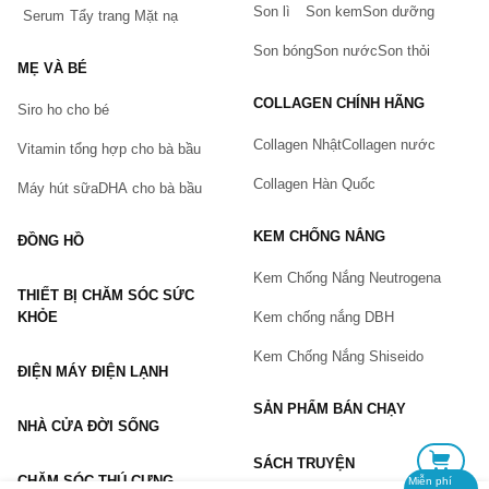
Son lì
Son kem
Son dưỡng
Serum
Tẩy trang
Mặt nạ
Tên của bạn
(*)
Son bóng
Son nước
Son thỏi
MẸ VÀ BÉ
COLLAGEN CHÍNH HÃNG
Siro ho cho bé
Số điện thoại
(*)
Collagen Nhật
Collagen nước
Vitamin tổng hợp cho bà bầu
Collagen Hàn Quốc
Máy hút sữa
DHA cho bà bầu
Email
KEM CHỐNG NẮNG
ĐỒNG HỒ
Kem Chống Nắng Neutrogena
THIẾT BỊ CHĂM SÓC SỨC
Vấn đề
(*)
KHỎE
Kem chống nắng DBH
Kem Chống Nắng Shiseido
ĐIỆN MÁY ĐIỆN LẠNH
Mô tả
(*)
SẢN PHẨM BÁN CHẠY
NHÀ CỬA ĐỜI SỐNG
SÁCH TRUYỆN
CHĂM SÓC THÚ CƯNG
Miễn phí