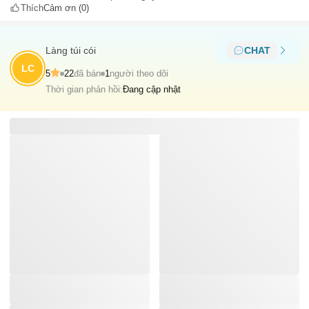
Thích
Cảm ơn
(0)
Làng túi cói
CHAT
LC
5
22
đã bán
1
người theo dõi
Thời gian phản hồi:
Đang cập nhật