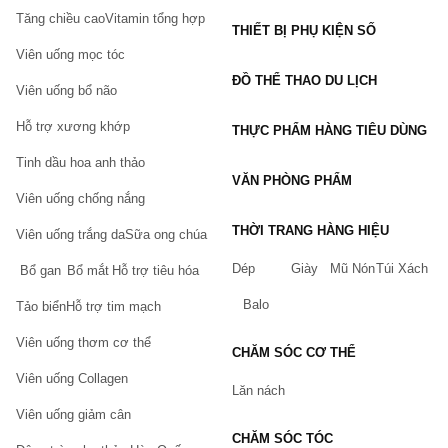
Tăng chiều cao
Vitamin tổng hợp
THIẾT BỊ PHỤ KIỆN SỐ
Viên uống mọc tóc
ĐỒ THỂ THAO DU LỊCH
Viên uống bổ não
Hỗ trợ xương khớp
THỰC PHẨM HÀNG TIÊU DÙNG
Tinh dầu hoa anh thảo
VĂN PHÒNG PHẨM
Viên uống chống nắng
THỜI TRANG HÀNG HIỆU
Viên uống trắng da
Sữa ong chúa
Dép
Giày
Mũ Nón
Túi Xách
Bổ gan
Bổ mắt
Hỗ trợ tiêu hóa
Balo
Tảo biển
Hỗ trợ tim mạch
Viên uống thơm cơ thể
CHĂM SÓC CƠ THỂ
Viên uống Collagen
Lăn nách
Viên uống giảm cân
CHĂM SÓC TÓC