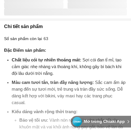
Chi tiết sản phẩm
Số sản phẩm còn lại
63
Đặc Điểm sản phẩm:
Chất liệu cói tự nhiên thoáng mát:
Sợi cói đan tỉ mỉ, tạo
cảm giác nhẹ nhàng và thoáng khí, không gây bí bách khi
đội lâu dưới trời nắng.
Màu cam tươi tắn, tràn đầy năng lượng:
Sắc cam ấm áp
mang đến sự tươi mới, trẻ trung và tràn đầy sức sống. Dễ
dàng kết hợp với bikini, váy maxi hay các trang phục
casual.
Kiểu dáng vành rộng thời trang:
Bảo vệ tối ưu:
Vành nón rộng giúp che chắn tốt cho
Mở trong Chiaki App
khuôn mặt và vai khỏi ánh nắng gay gắt, bảo vệ làn da