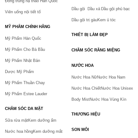
Đông trùng hạ thảo Hàn Quốc
Dầu gội
Dầu xả
Dầu gội phủ bạc
Viên uống nội tiết tố
Dầu gội trị gàu
Kem ủ tóc
MỸ PHẨM CHÍNH HÃNG
THIẾT BỊ LÀM ĐẸP
Mỹ Phẩm Hàn Quốc
Mỹ Phẩm Cho Bà Bầu
CHĂM SÓC RĂNG MIỆNG
Mỹ Phẩm Nhật Bản
NƯỚC HOA
Dược Mỹ Phẩm
Nước Hoa Nữ
Nước Hoa Nam
Mỹ Phẩm Thuần Chay
Nước Hoa Chiết
Nước Hoa Unisex
Mỹ Phẩm Estee Lauder
Body Mist
Nước Hoa Vùng Kín
CHĂM SÓC DA MẶT
THƯƠNG HIỆU
Sữa rửa mặt
Kem dưỡng ẩm
Bạn gặp vấn đề về sản phẩm hay mua hàng?
SON MÔI
Hãy báo lỗi cho chúng tôi. Hoặc gọi cho chúng tôi qua số
Nước hoa hồng
Kem dưỡng mắt
0911.888.300