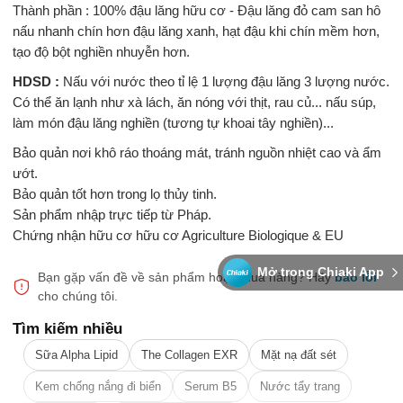
Thành phần : 100% đậu lăng hữu cơ - Đậu lăng đỏ cam san hô
nấu nhanh chín hơn đậu lăng xanh, hạt đậu khi chín mềm hơn,
tạo độ bột nghiền nhuyễn hơn.
HDSD :
Nấu với nước theo tỉ lệ 1 lượng đậu lăng 3 lượng nước.
Có thể ăn lạnh như xà lách, ăn nóng với thịt, rau củ... nấu súp,
làm món đậu lăng nghiền (tương tự khoai tây nghiền)...
Bảo quản nơi khô ráo thoáng mát, tránh nguồn nhiệt cao và ẩm
ướt.
Bảo quản tốt hơn trong lọ thủy tinh.
Sản phẩm nhập trực tiếp từ Pháp.
Chứng nhận hữu cơ hữu cơ Agriculture Biologique & EU
Mở trong Chiaki App
Bạn gặp vấn đề về sản phẩm hoặc mua hàng?
Hãy
báo lỗi
cho chúng tôi.
Tìm kiếm nhiều
Sữa Alpha Lipid
The Collagen EXR
Mặt nạ đất sét
Kem chống nắng đi biển
Serum B5
Nước tẩy trang