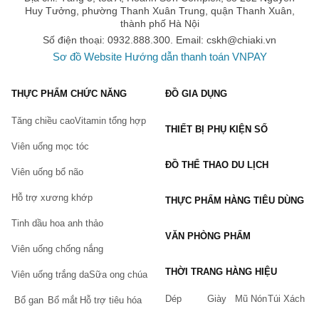
Huy Tưởng, phường Thanh Xuân Trung, quận Thanh Xuân,
thành phố Hà Nội
Số điện thoại: 0932.888.300. Email:
cskh@chiaki.vn
Sơ đồ Website
Hướng dẫn thanh toán VNPAY
THỰC PHẨM CHỨC NĂNG
ĐỒ GIA DỤNG
Tăng chiều cao
Vitamin tổng hợp
THIẾT BỊ PHỤ KIỆN SỐ
Viên uống mọc tóc
ĐỒ THỂ THAO DU LỊCH
Viên uống bổ não
Hỗ trợ xương khớp
THỰC PHẨM HÀNG TIÊU DÙNG
Tinh dầu hoa anh thảo
VĂN PHÒNG PHẨM
Viên uống chống nắng
THỜI TRANG HÀNG HIỆU
Viên uống trắng da
Sữa ong chúa
Dép
Giày
Mũ Nón
Túi Xách
Bổ gan
Bổ mắt
Hỗ trợ tiêu hóa