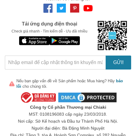
LẤY MÃ NGAY
Tải ứng dụng điện thoại
Check giá nhanh - Tìm kiếm dễ - Ưu đãi nhiều
GỬI!
Nếu bạn gặp vấn đề về
Sản phẩm
hoặc
Mua hàng
? Hãy
báo
lỗi
cho chúng tôi.
Công ty Cổ phần Thương mại Chiaki
MST: 0108196083 cấp ngày 23/03/2018.
Nơi cấp: Sở Kế hoạch và Đầu tư Thành Phố Hà Nội.
Người đại diện: Bà Đặng Minh Nguyệt
Địa chỉ: Tầng 3, tòa A, Hoành Sơn Complex, số 282 Nguyễn