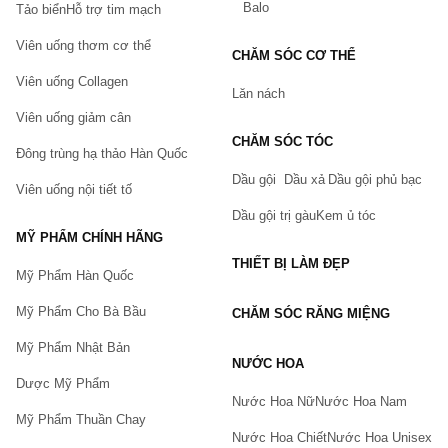
Balo
Tảo biển
Hỗ trợ tim mạch
Viên uống thơm cơ thể
CHĂM SÓC CƠ THỂ
Viên uống Collagen
Lăn nách
Viên uống giảm cân
CHĂM SÓC TÓC
Đông trùng hạ thảo Hàn Quốc
Dầu gội
Dầu xả
Dầu gội phủ bạc
Viên uống nội tiết tố
Dầu gội trị gàu
Kem ủ tóc
MỸ PHẨM CHÍNH HÃNG
THIẾT BỊ LÀM ĐẸP
Mỹ Phẩm Hàn Quốc
Mỹ Phẩm Cho Bà Bầu
CHĂM SÓC RĂNG MIỆNG
Mỹ Phẩm Nhật Bản
NƯỚC HOA
Dược Mỹ Phẩm
Nước Hoa Nữ
Nước Hoa Nam
Mỹ Phẩm Thuần Chay
Nước Hoa Chiết
Nước Hoa Unisex