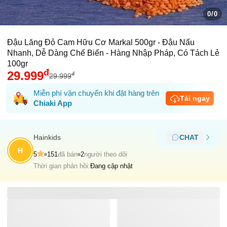
0/0
Đậu Lăng Đỏ Cam Hữu Cơ Markal 500gr - Đậu Nấu
Nhanh, Dễ Dàng Chế Biến - Hàng Nhập Pháp, Có Tách Lẻ
100gr
đ
29.999
đ
29.999
Miễn phí vận chuyển khi đặt hàng trên
Tải ngay
Chiaki App
Hainkids
CHAT
H
5
151
đã bán
2
người theo dõi
Thời gian phản hồi:
Đang cập nhật