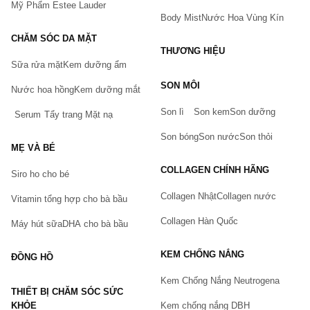
Mỹ Phẩm Estee Lauder
Body Mist
Nước Hoa Vùng Kín
CHĂM SÓC DA MẶT
THƯƠNG HIỆU
Sữa rửa mặt
Kem dưỡng ẩm
Bạn gặp vấn đề về sản phẩm hay mua hàng?
SON MÔI
Hãy báo lỗi cho chúng tôi. Hoặc gọi cho chúng tôi qua số
Nước hoa hồng
Kem dưỡng mắt
0911.888.300
Son lì
Son kem
Son dưỡng
Serum
Tẩy trang
Mặt nạ
Tên của bạn
(*)
Son bóng
Son nước
Son thỏi
MẸ VÀ BÉ
COLLAGEN CHÍNH HÃNG
Siro ho cho bé
Số điện thoại
(*)
Collagen Nhật
Collagen nước
Vitamin tổng hợp cho bà bầu
Collagen Hàn Quốc
Máy hút sữa
DHA cho bà bầu
Email
KEM CHỐNG NẮNG
ĐỒNG HỒ
Kem Chống Nắng Neutrogena
THIẾT BỊ CHĂM SÓC SỨC
Vấn đề
(*)
KHỎE
Kem chống nắng DBH