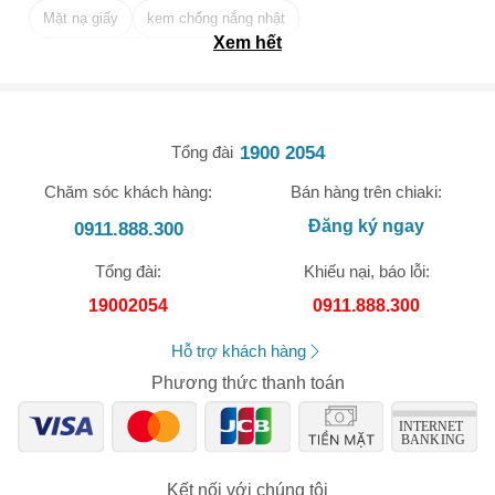
Mặt nạ giấy
kem chống nắng nhật
Xem hết
Tẩy tế bào chết da mặt tốt nhất
1900 2054
Tổng đài
Chăm sóc khách hàng:
Bán hàng trên chiaki:
🎁 Đừng Bỏ Lỡ! 🎁
Đăng ký ngay
0911.888.300
Mã Giảm Giá Dành Riêng Cho Bạn
Tổng đài:
Khiếu nại, báo lỗi:
Giảm ngay
-
cho bất kỳ đơn hàng nào.
19002054
0911.888.300
XXX-XXXX
Hỗ trợ khách hàng
Phương thức thanh toán
Số lần áp dụng:
1
lần
Áp dụng cho đơn hàng từ:
0
Chỉ áp dụng cho gian hàng:
Ngày hết hạn:
Kết nối với chúng tôi