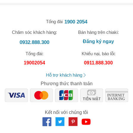
Giảm ngay
-
cho bất kỳ đơn hàng nào.
XXX-XXXX
1900 2054
Tổng đài
Chăm sóc khách hàng:
Bán hàng trên chiaki:
Số lần áp dụng:
1
lần
Áp dụng cho đơn hàng từ:
0
Đăng ký ngay
0932.888.300
Chỉ áp dụng cho gian hàng:
Ngày hết hạn:
Tổng đài:
Khiếu nại, báo lỗi:
19002054
0911.888.300
LẤY MÃ NGAY
Hỗ trợ khách hàng
Phương thức thanh toán
Kết nối với chúng tôi