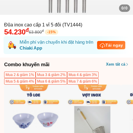
0/0
Đũa inox cao cấp 1 vỉ 5 đôi (TV1444)
đ
54.230
đ
63.800
-
15
%
Miễn phí vận chuyển khi đặt hàng trên
Tải ngay
Chiaki App
Combo khuyến mãi
Xem tất cả
Mua 2 & giảm 1%
Mua 3 & giảm 2%
Mua 4 & giảm 3%
Mua 5 & giảm 4%
Mua 6 & giảm 5%
Mua 7 & giảm 6%