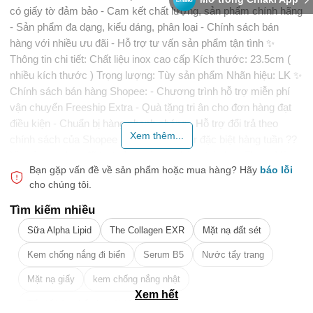
có giấy tờ đảm bảo - Cam kết chất lượng, sản phẩm chính hãng
- Sản phẩm đa dạng, kiểu dáng, phân loại - Chính sách bán
hàng với nhiều ưu đãi - Hỗ trợ tư vấn sản phẩm tận tình ✨
Thông tin chi tiết: Chất liệu inox cao cấp Kích thước: 23.5cm (
nhiều kích thước ) Trọng lượng: Tùy sản phẩm Nhãn hiệu: LK ✨
Chính sách bán hàng Shopee: - Chương trình hỗ trợ miễn phí
vận chuyển Freeship Extra - Quà tặng tri ân cho đơn hàng đạt
điều kiện - Chuẩn bị hàng nhanh chóng - Hỗ trợ đổi trả theo
Xem thêm...
chính sách của Shopee - Ưu đãi voucher đặc biệt hàng tuần ??
Xin cảm ơn bạn đã tin tưởng và mua hàng tại shop Thanh Vân
Bạn gặp vấn đề về sản phẩm hoặc mua hàng?
Hãy
báo lỗi
Kitchen, nếu có bất cứ vấn đề hay thắc mắc bạn đừng vội đánh
cho chúng tôi.
giá mà hãy liên hệ shop qua mục Shopee Chat để được hỗ trợ
nhanh chóng và chi tiết bạn nhé! ------------- #thanhvan
Tìm kiếm nhiều
#thanhvankitchen #kitchen #giadung #dungcubep #dodungbep
Sữa Alpha Lipid
The Collagen EXR
Mặt nạ đất sét
#vatdungbep #thanhganthucdon #ganthucdon #thanhghichu
#thanhganbantin
Kem chống nắng đi biển
Serum B5
Nước tẩy trang
🎁 Đừng Bỏ Lỡ! 🎁
Mặt nạ giấy
kem chống nắng nhật
Mã Giảm Giá Dành Riêng Cho Bạn
Xem hết
Tẩy tế bào chết da mặt tốt nhất