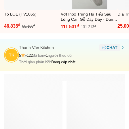
Tô LOE (TV1065)
Vợt Inox Trụng Hủ Tiếu Sâu
Dĩa T
Lòng Cán Gỗ Đáy Dày - Dụng
Cụ Nhà Bếp Chất Lượng Cao,
đ
đ
46.835
25.0
đ
55.100
111.531
đ
131.213
Hỗ Trợ Nấu Ăn Tiện Lợi
(TV178)
Thanh Vân Kitchen
CHAT
TK
5
122
đã bán
1
người theo dõi
Thời gian phản hồi:
Đang cập nhật