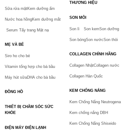
THƯƠNG HIỆU
Sữa rửa mặt
Kem dưỡng ẩm
Bạn gặp vấn đề về sản phẩm hay mua hàng?
SON MÔI
Hãy báo lỗi cho chúng tôi. Hoặc gọi cho chúng tôi qua số
Nước hoa hồng
Kem dưỡng mắt
0911.888.300
Son lì
Son kem
Son dưỡng
Serum
Tẩy trang
Mặt nạ
Tên của bạn
(*)
Son bóng
Son nước
Son thỏi
MẸ VÀ BÉ
COLLAGEN CHÍNH HÃNG
Siro ho cho bé
Số điện thoại
(*)
Collagen Nhật
Collagen nước
Vitamin tổng hợp cho bà bầu
Collagen Hàn Quốc
Máy hút sữa
DHA cho bà bầu
Email
KEM CHỐNG NẮNG
ĐỒNG HỒ
Kem Chống Nắng Neutrogena
THIẾT BỊ CHĂM SÓC SỨC
Vấn đề
(*)
KHỎE
Kem chống nắng DBH
Kem Chống Nắng Shiseido
ĐIỆN MÁY ĐIỆN LẠNH
Mô tả
(*)