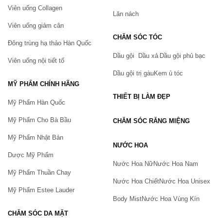
Viên uống Collagen
Lăn nách
Viên uống giảm cân
CHĂM SÓC TÓC
Đông trùng hạ thảo Hàn Quốc
Dầu gội
Dầu xả
Dầu gội phủ bạc
Viên uống nội tiết tố
Dầu gội trị gàu
Kem ủ tóc
MỸ PHẨM CHÍNH HÃNG
THIẾT BỊ LÀM ĐẸP
Mỹ Phẩm Hàn Quốc
Mỹ Phẩm Cho Bà Bầu
CHĂM SÓC RĂNG MIỆNG
Mỹ Phẩm Nhật Bản
NƯỚC HOA
Dược Mỹ Phẩm
Nước Hoa Nữ
Nước Hoa Nam
Mỹ Phẩm Thuần Chay
Nước Hoa Chiết
Nước Hoa Unisex
Mỹ Phẩm Estee Lauder
Body Mist
Nước Hoa Vùng Kín
CHĂM SÓC DA MẶT