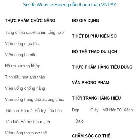
Sơ đồ Website
Hướng dẫn thanh toán VNPAY
THỰC PHẨM CHỨC NĂNG
ĐỒ GIA DỤNG
Tăng chiều cao
Vitamin tổng hợp
THIẾT BỊ PHỤ KIỆN SỐ
Viên uống mọc tóc
ĐỒ THỂ THAO DU LỊCH
Viên uống bổ não
Hỗ trợ xương khớp
THỰC PHẨM HÀNG TIÊU DÙNG
Tinh dầu hoa anh thảo
VĂN PHÒNG PHẨM
Viên uống chống nắng
THỜI TRANG HÀNG HIỆU
Viên uống trắng da
Sữa ong chúa
Dép
Giày
Mũ Nón
Túi Xách
Bổ gan
Bổ mắt
Hỗ trợ tiêu hóa
Balo
Tảo biển
Hỗ trợ tim mạch
Viên uống thơm cơ thể
CHĂM SÓC CƠ THỂ