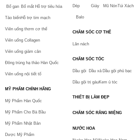
Dép
Giày
Mũ Nón
Túi Xách
Bổ gan
Bổ mắt
Hỗ trợ tiêu hóa
Balo
Tảo biển
Hỗ trợ tim mạch
Viên uống thơm cơ thể
CHĂM SÓC CƠ THỂ
Viên uống Collagen
Lăn nách
Viên uống giảm cân
CHĂM SÓC TÓC
Đông trùng hạ thảo Hàn Quốc
Dầu gội
Dầu xả
Dầu gội phủ bạc
Viên uống nội tiết tố
Dầu gội trị gàu
Kem ủ tóc
MỸ PHẨM CHÍNH HÃNG
THIẾT BỊ LÀM ĐẸP
Mỹ Phẩm Hàn Quốc
Mỹ Phẩm Cho Bà Bầu
CHĂM SÓC RĂNG MIỆNG
Mỹ Phẩm Nhật Bản
NƯỚC HOA
Dược Mỹ Phẩm