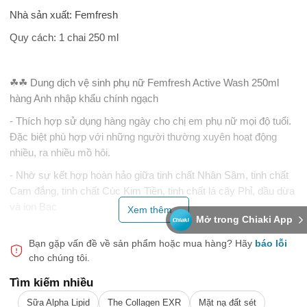
Nhà sản xuất: Femfresh
Quy cách: 1 chai 250 ml
☘☘ Dung dịch vệ sinh phụ nữ Femfresh Active Wash 250ml
hàng Anh nhập khẩu chính ngạch
- Thích hợp sử dụng hàng ngày cho chị em phụ nữ mọi độ tuổi.
Đặc biệt phù hợp với những người thường xuyên hoạt động
nhiều, ra nhiều mồ hôi.
- Nhờ sự kết hợp hoàn hảo giữa tinh chất Nhân Sâm, tinh chất
Cam đắng, tinh chất Cúc Kim Tiền, tinh chất lá cây Phỉ, dầu dừa
và ion Bạc
Xem thêm...
Mở trong Chiaki App
- Giúp hỗ trợ vùng kín luôn tươi trẻ, khỏe mạnh, mượt mà,
Bạn gặp vấn đề về sản phẩm hoặc mua hàng?
Hãy
báo lỗi
thoáng mát suốt ngày dài năng động. Sản phẩm không chứa xà
cho chúng tôi.
phòng và không gây dị ứng.
Tìm kiếm nhiều
Sữa Alpha Lipid
The Collagen EXR
Mặt nạ đất sét