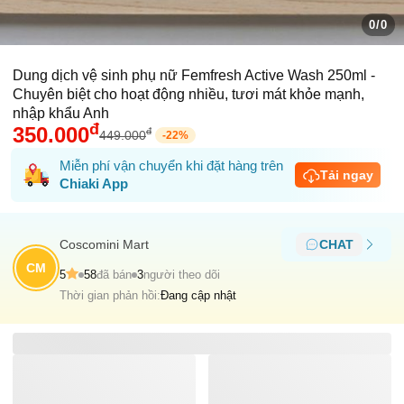
0/0
Dung dịch vệ sinh phụ nữ Femfresh Active Wash 250ml -
Chuyên biệt cho hoạt động nhiều, tươi mát khỏe mạnh,
nhập khẩu Anh
đ
350.000
đ
449.000
-
22
%
Miễn phí vận chuyển khi đặt hàng trên
Tải ngay
Chiaki App
Coscomini Mart
CHAT
CM
5
58
đã bán
3
người theo dõi
Thời gian phản hồi:
Đang cập nhật