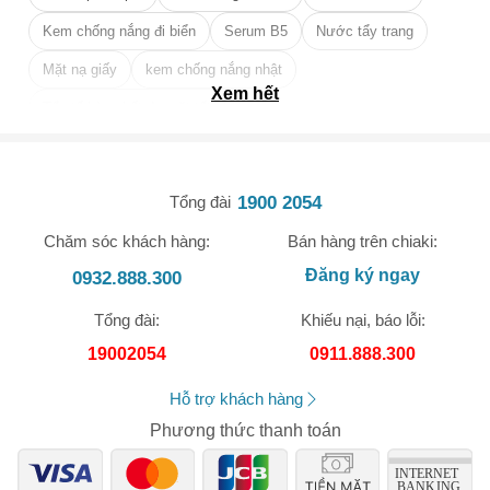
Kem chống nắng đi biển
Serum B5
Nước tẩy trang
Mặt nạ giấy
kem chống nắng nhật
Xem hết
Tẩy tế bào chết da mặt tốt nhất
1900 2054
Tổng đài
🎁 Đừng Bỏ Lỡ! 🎁
Chăm sóc khách hàng:
Bán hàng trên chiaki:
Mã Giảm Giá Dành Riêng Cho Bạn
Đăng ký ngay
0932.888.300
Giảm ngay
-
cho bất kỳ đơn hàng nào.
Tổng đài:
Khiếu nại, báo lỗi:
19002054
0911.888.300
XXX-XXXX
Hỗ trợ khách hàng
Số lần áp dụng:
1
lần
Phương thức thanh toán
Áp dụng cho đơn hàng từ:
0
Chỉ áp dụng cho gian hàng: