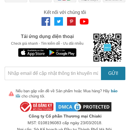
Ngày hết hạn:
Kết nối với chúng tôi
LẤY MÃ NGAY
Tải ứng dụng điện thoại
Check giá nhanh - Tìm kiếm dễ - Ưu đãi nhiều
GỬI!
Nếu bạn gặp vấn đề về
Sản phẩm
hoặc
Mua hàng
? Hãy
báo
lỗi
cho chúng tôi.
Công ty Cổ phần Thương mại Chiaki
MST: 0108196083 cấp ngày 23/03/2018.
Nơi cấp: Sở Kế hoạch và Đầu tư Thành Phố Hà Nội.