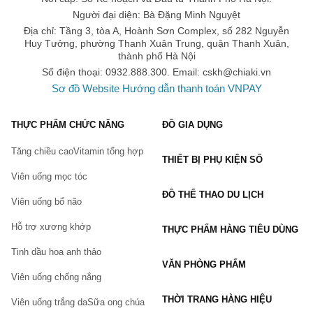
Người đại diện: Bà Đặng Minh Nguyệt
Địa chỉ: Tầng 3, tòa A, Hoành Sơn Complex, số 282 Nguyễn
Huy Tưởng, phường Thanh Xuân Trung, quận Thanh Xuân,
thành phố Hà Nội
Số điện thoại: 0932.888.300. Email:
cskh@chiaki.vn
Sơ đồ Website
Hướng dẫn thanh toán VNPAY
THỰC PHẨM CHỨC NĂNG
ĐỒ GIA DỤNG
Tăng chiều cao
Vitamin tổng hợp
THIẾT BỊ PHỤ KIỆN SỐ
Viên uống mọc tóc
ĐỒ THỂ THAO DU LỊCH
Viên uống bổ não
Hỗ trợ xương khớp
THỰC PHẨM HÀNG TIÊU DÙNG
Tinh dầu hoa anh thảo
VĂN PHÒNG PHẨM
Viên uống chống nắng
THỜI TRANG HÀNG HIỆU
Viên uống trắng da
Sữa ong chúa