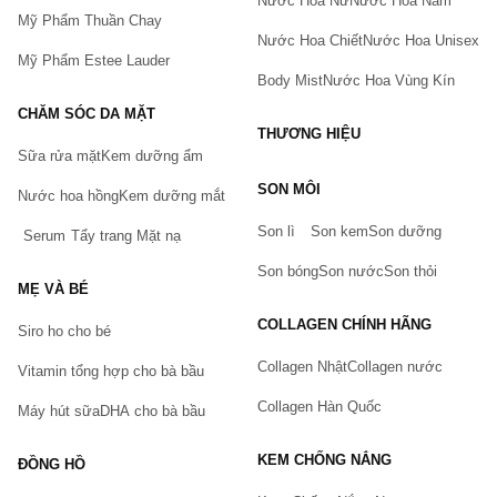
Nước Hoa Nữ
Nước Hoa Nam
Mỹ Phẩm Thuần Chay
Nước Hoa Chiết
Nước Hoa Unisex
Mỹ Phẩm Estee Lauder
Body Mist
Nước Hoa Vùng Kín
CHĂM SÓC DA MẶT
THƯƠNG HIỆU
Sữa rửa mặt
Kem dưỡng ẩm
Bạn gặp vấn đề về sản phẩm hay mua hàng?
SON MÔI
Hãy báo lỗi cho chúng tôi. Hoặc gọi cho chúng tôi qua số
Nước hoa hồng
Kem dưỡng mắt
0911.888.300
Son lì
Son kem
Son dưỡng
Serum
Tẩy trang
Mặt nạ
Tên của bạn
(*)
Son bóng
Son nước
Son thỏi
MẸ VÀ BÉ
COLLAGEN CHÍNH HÃNG
Siro ho cho bé
Số điện thoại
(*)
Collagen Nhật
Collagen nước
Vitamin tổng hợp cho bà bầu
Collagen Hàn Quốc
Máy hút sữa
DHA cho bà bầu
Email
KEM CHỐNG NẮNG
ĐỒNG HỒ