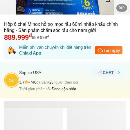
0/0
Hộp 6 chai Minox hỗ trợ mọc râu 60ml nhập khẩu chính
hãng - Sản phẩm chăm sóc râu cho nam giới
đ
889.999
đ
889.999
Miễn phí vận chuyển khi đặt hàng trên
Tải ngay
Chiaki App
Sophie USA
CHAT
SU
3.7
740
đã bán
25
người theo dõi
Thời gian phản hồi:
Đang cập nhật