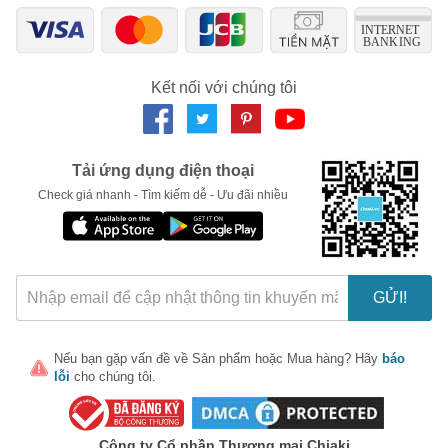
Chỉ áp dụng cho gian hàng:
Ngày hết hạn:
LẤY MÃ NGAY
Kết nối với chúng tôi
Tải ứng dụng điện thoại
Check giá nhanh - Tìm kiếm dễ - Ưu đãi nhiều
GỬI!
Nếu bạn gặp vấn đề về
Sản phẩm
hoặc
Mua hàng
? Hãy
báo
lỗi
cho chúng tôi.
Công ty Cổ phần Thương mại Chiaki