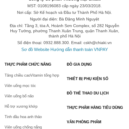
MST: 0108196083 cấp ngày 23/03/2018.
Nơi cấp: Sở Kế hoạch và Đầu tư Thành Phố Hà Nội.
Người đại diện: Bà Đặng Minh Nguyệt
Địa chỉ: Tầng 3, tòa A, Hoành Sơn Complex, số 282 Nguyễn
Huy Tưởng, phường Thanh Xuân Trung, quận Thanh Xuân,
thành phố Hà Nội
Số điện thoại: 0932.888.300. Email:
cskh@chiaki.vn
Sơ đồ Website
Hướng dẫn thanh toán VNPAY
THỰC PHẨM CHỨC NĂNG
ĐỒ GIA DỤNG
Tăng chiều cao
Vitamin tổng hợp
THIẾT BỊ PHỤ KIỆN SỐ
Viên uống mọc tóc
ĐỒ THỂ THAO DU LỊCH
Viên uống bổ não
Hỗ trợ xương khớp
THỰC PHẨM HÀNG TIÊU DÙNG
Tinh dầu hoa anh thảo
VĂN PHÒNG PHẨM
Viên uống chống nắng