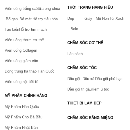
THỜI TRANG HÀNG HIỆU
Viên uống trắng da
Sữa ong chúa
Dép
Giày
Mũ Nón
Túi Xách
Bổ gan
Bổ mắt
Hỗ trợ tiêu hóa
Balo
Tảo biển
Hỗ trợ tim mạch
Viên uống thơm cơ thể
CHĂM SÓC CƠ THỂ
Viên uống Collagen
Lăn nách
Viên uống giảm cân
CHĂM SÓC TÓC
Đông trùng hạ thảo Hàn Quốc
Dầu gội
Dầu xả
Dầu gội phủ bạc
Viên uống nội tiết tố
Dầu gội trị gàu
Kem ủ tóc
MỸ PHẨM CHÍNH HÃNG
THIẾT BỊ LÀM ĐẸP
Mỹ Phẩm Hàn Quốc
Mỹ Phẩm Cho Bà Bầu
CHĂM SÓC RĂNG MIỆNG
Mỹ Phẩm Nhật Bản