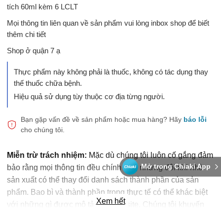
tích 60ml kèm 6 LCLT
Mọi thông tin liên quan về sản phẩm vui lòng inbox shop để biết
thêm chi tiết
Shop ở quận 7 ạ
Thực phẩm này không phải là thuốc, không có tác dụng thay
thế thuốc chữa bệnh.
Hiệu quả sử dụng tùy thuộc cơ địa từng người.
Bạn gặp vấn đề về sản phẩm hoặc mua hàng?
Hãy
báo lỗi
cho chúng tôi.
Miễn trừ trách nhiệm:
Mặc dù chúng tôi luôn cố gắng đảm
Mở trong Chiaki App
bảo rằng mọi thông tin đều chính xác, nhưng đôi khi nhà
sản xuất có thể thay đổi danh sách thành phần của sản
phẩm. Bao bì và thành phần trong thực tế có thể khác biệt
Xem hết
với những gì được mô tả trên website. Chúng tôi khuyến
cáo bạn không nên chỉ dựa trên thông tin được ghi trên