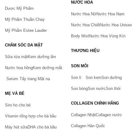
NƯỚC HOA
Dược Mỹ Phẩm
Nước Hoa Nữ
Nước Hoa Nam
Mỹ Phẩm Thuần Chay
Nước Hoa Chiết
Nước Hoa Unisex
Mỹ Phẩm Estee Lauder
Body Mist
Nước Hoa Vùng Kín
CHĂM SÓC DA MẶT
THƯƠNG HIỆU
Sữa rửa mặt
Kem dưỡng ẩm
Bạn gặp vấn đề về sản phẩm hay mua hàng?
SON MÔI
Hãy báo lỗi cho chúng tôi. Hoặc gọi cho chúng tôi qua số
Nước hoa hồng
Kem dưỡng mắt
0911.888.300
Son lì
Son kem
Son dưỡng
Serum
Tẩy trang
Mặt nạ
Tên của bạn
(*)
Son bóng
Son nước
Son thỏi
MẸ VÀ BÉ
COLLAGEN CHÍNH HÃNG
Siro ho cho bé
Số điện thoại
(*)
Collagen Nhật
Collagen nước
Vitamin tổng hợp cho bà bầu
Collagen Hàn Quốc
Máy hút sữa
DHA cho bà bầu
Email