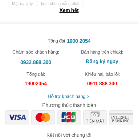
Mặt nạ giấy
kem chống nắng nhật
Xem hết
Tẩy tế bào chết da mặt tốt nhất
1900 2054
Tổng đài
Chăm sóc khách hàng:
Bán hàng trên chiaki:
🎁 Đừng Bỏ Lỡ! 🎁
Đăng ký ngay
0932.888.300
Mã Giảm Giá Dành Riêng Cho Bạn
Tổng đài:
Khiếu nại, báo lỗi:
Giảm ngay
-
cho bất kỳ đơn hàng nào.
19002054
0911.888.300
XXX-XXXX
Hỗ trợ khách hàng
Phương thức thanh toán
Số lần áp dụng:
1
lần
Áp dụng cho đơn hàng từ:
0
Chỉ áp dụng cho gian hàng:
Ngày hết hạn:
Kết nối với chúng tôi