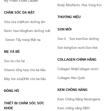
Mỹ Phẩm Estee Lauder
Body Mist
Nước Hoa Vùng Kín
CHĂM SÓC DA MẶT
THƯƠNG HIỆU
Sữa rửa mặt
Kem dưỡng ẩm
Bạn gặp vấn đề về sản phẩm hay mua hàng?
SON MÔI
Hãy báo lỗi cho chúng tôi. Hoặc gọi cho chúng tôi qua số
Nước hoa hồng
Kem dưỡng mắt
0911.888.300
Son lì
Son kem
Son dưỡng
Serum
Tẩy trang
Mặt nạ
Tên của bạn
(*)
Son bóng
Son nước
Son thỏi
MẸ VÀ BÉ
COLLAGEN CHÍNH HÃNG
Siro ho cho bé
Số điện thoại
(*)
Collagen Nhật
Collagen nước
Vitamin tổng hợp cho bà bầu
Collagen Hàn Quốc
Máy hút sữa
DHA cho bà bầu
Email
KEM CHỐNG NẮNG
ĐỒNG HỒ
Kem Chống Nắng Neutrogena
THIẾT BỊ CHĂM SÓC SỨC
Vấn đề
(*)
KHỎE
Kem chống nắng DBH