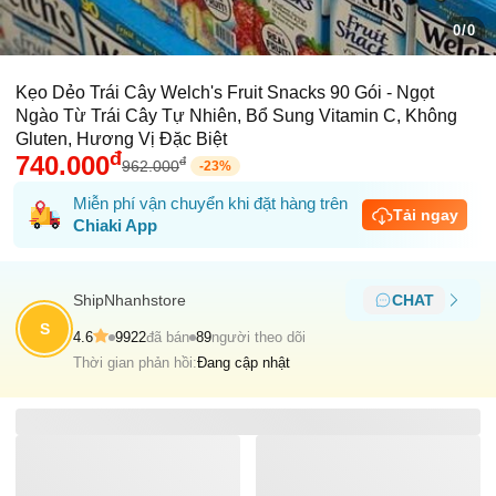
0/0
Kẹo Dẻo Trái Cây Welch's Fruit Snacks 90 Gói - Ngọt
Ngào Từ Trái Cây Tự Nhiên, Bổ Sung Vitamin C, Không
Gluten, Hương Vị Đặc Biệt
đ
740.000
đ
962.000
-
23
%
Miễn phí vận chuyển khi đặt hàng trên
Tải ngay
Chiaki App
ShipNhanhstore
CHAT
S
4.6
9922
đã bán
89
người theo dõi
Thời gian phản hồi:
Đang cập nhật