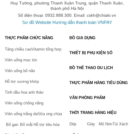
Huy Tưởng, phường Thanh Xuân Trung, quận Thanh Xuân,
thành phố Hà Nội
Số điện thoại: 0932.888.300. Email:
cskh@chiaki.vn
Sơ đồ Website
Hướng dẫn thanh toán VNPAY
THỰC PHẨM CHỨC NĂNG
ĐỒ GIA DỤNG
Tăng chiều cao
Vitamin tổng hợp
THIẾT BỊ PHỤ KIỆN SỐ
Viên uống mọc tóc
ĐỒ THỂ THAO DU LỊCH
Viên uống bổ não
Hỗ trợ xương khớp
THỰC PHẨM HÀNG TIÊU DÙNG
Tinh dầu hoa anh thảo
VĂN PHÒNG PHẨM
Viên uống chống nắng
THỜI TRANG HÀNG HIỆU
Viên uống trắng da
Sữa ong chúa
Dép
Giày
Mũ Nón
Túi Xách
Bổ gan
Bổ mắt
Hỗ trợ tiêu hóa