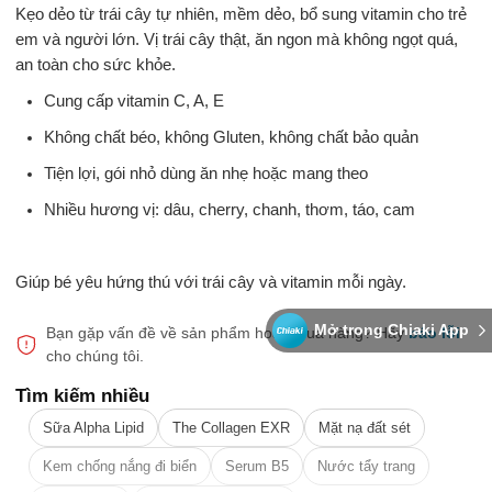
Kẹo dẻo từ trái cây tự nhiên, mềm dẻo, bổ sung vitamin cho trẻ
em và người lớn. Vị trái cây thật, ăn ngon mà không ngọt quá,
an toàn cho sức khỏe.
Cung cấp vitamin C, A, E
Không chất béo, không Gluten, không chất bảo quản
Tiện lợi, gói nhỏ dùng ăn nhẹ hoặc mang theo
Nhiều hương vị: dâu, cherry, chanh, thơm, táo, cam
Giúp bé yêu hứng thú với trái cây và vitamin mỗi ngày.
Mở trong Chiaki App
Bạn gặp vấn đề về sản phẩm hoặc mua hàng?
Hãy
báo lỗi
cho chúng tôi.
Tìm kiếm nhiều
Sữa Alpha Lipid
The Collagen EXR
Mặt nạ đất sét
Kem chống nắng đi biển
Serum B5
Nước tẩy trang