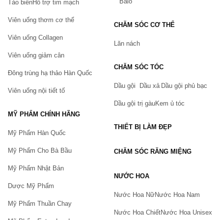
Balo
Tảo biển
Hỗ trợ tim mạch
Viên uống thơm cơ thể
CHĂM SÓC CƠ THỂ
Viên uống Collagen
Lăn nách
Viên uống giảm cân
CHĂM SÓC TÓC
Đông trùng hạ thảo Hàn Quốc
Dầu gội
Dầu xả
Dầu gội phủ bạc
Viên uống nội tiết tố
Dầu gội trị gàu
Kem ủ tóc
MỸ PHẨM CHÍNH HÃNG
THIẾT BỊ LÀM ĐẸP
Mỹ Phẩm Hàn Quốc
Mỹ Phẩm Cho Bà Bầu
CHĂM SÓC RĂNG MIỆNG
Mỹ Phẩm Nhật Bản
NƯỚC HOA
Dược Mỹ Phẩm
Nước Hoa Nữ
Nước Hoa Nam
Mỹ Phẩm Thuần Chay
Nước Hoa Chiết
Nước Hoa Unisex