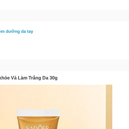
bạn gặp phải
(*)
em dưỡng da tay
GỬI BÁO LỖI
khỏe Và Làm Trắng Da 30g