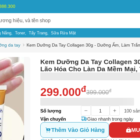
.888.300
 Nắng
Toner
Tẩy Trang
Sữa Rửa Mặt
ng da tay
Kem Dưỡng Da Tay Collagen 30g - Dưỡng Ẩm, Làm Trắn
Kem Dưỡng Da Tay Collagen 3
Lão Hóa Cho Làn Da Mềm Mại, 
đ
299.000
đ
399.000
Số lượng
100
sản
Vận chuyển
Giao nhanh trong ngày
Thêm Vào Giỏ Hàng
MU