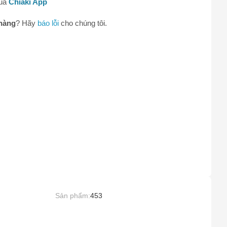
qua
Chiaki App
hàng
? Hãy
báo lỗi
cho chúng tôi.
0
Sản phẩm:
453