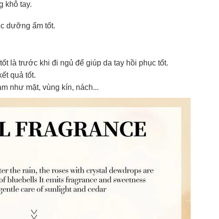
g khô tay.
 sử dụng:
TẢi APP CHIAKI NG
o chép mã giảm giá phía trên.
ợc dưỡng ẩm tốt.
uy cập trang thanh toán và sử dụng
ã.
LẤY MÃ NGAY
là trước khi đi ngủ để giúp da tay hồi phục tốt.
ết quả tốt.
LẤY MÃ NGAY
m như mặt, vùng kín, nách...