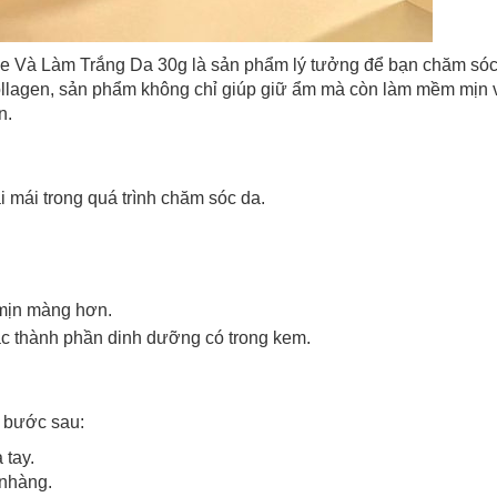
Và Làm Trắng Da 30g là sản phẩm lý tưởng để bạn chăm sóc
ollagen, sản phẩm không chỉ giúp giữ ẩm mà còn làm mềm mịn 
n.
ải mái trong quá trình chăm sóc da.
Chào mừng khách hàng mới!
 mịn màng hơn.
các thành phần dinh dưỡng có trong kem.
Tặng bạn mã làm quen
🎁 Đừng Bỏ Lỡ! 🎁
cho đơn hàng có giá trị từ
Mã Giảm Giá Dành Riêng Cho Bạn
Khi mua hàng trên
CHIAKI
c bước sau:
Giảm ngay
-
cho bất kỳ đơn hàng nào.
 tay.
nhàng.
XXX-XXXX