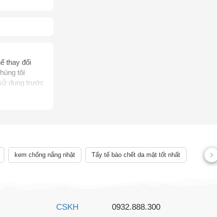
ể thay đổi
húng tôi
 sử dụng trước
, không thể
rị bệnh của
ên quan đến
ể chẩn đoán,
 lệch về sản
kem chống nắng nhật
Tẩy tế bào chết da mặt tốt nhất
CSKH
0932.888.300