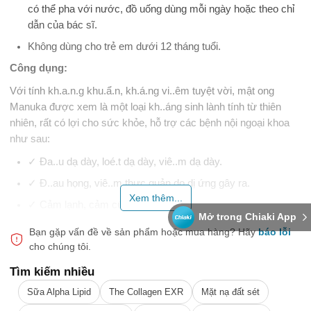
có thể pha với nước, đồ uống dùng mỗi ngày hoặc theo chỉ
dẫn của bác sĩ.
Không dùng cho trẻ em dưới 12 tháng tuổi.
Công dụng:
Với tính kh.a.n.g khu.ẩ.n, kh.á.ng vi..êm tuyệt vời, mật ong
Manuka được xem là một loại kh..áng sinh lành tính từ thiên
nhiên, rất có lợi cho sức khỏe, hỗ trợ các bệnh nội ngoại khoa
như sau:
✓ Đa..u dạ dày, loé.t dạ dày, viê..m dạ dày.
✓ Đ..au họng, viê..m thực quản do dị ứng gây ra.
Xem thêm...
✓ Cảm lạnh, cảm cúm.
Mở trong Chiaki App
✓ Làm lành .v..ết t.hương, vế.t bỏ..ng.
Bạn gặp vấn đề về sản phẩm hoặc mua hàng?
Hãy
báo lỗi
cho chúng tôi.
✓ Hỗ trợ giảm hết chàm và vẩy nến.
✓ Mụn trứng cá.
Tìm kiếm nhiều
✓ Cải thiện chứng tiêu chảy.
Sữa Alpha Lipid
The Collagen EXR
Mặt nạ đất sét