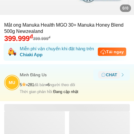
0/0
Mật ong Manuka Health MGO 30+ Manuka Honey Blend
500g Newzealand
đ
399.999
đ
399.999
Miễn phí vận chuyển khi đặt hàng trên
Tải ngay
Chiaki App
Minh Ðăng Us
CHAT
MU
5
281
đã bán
6
người theo dõi
Thời gian phản hồi:
Đang cập nhật