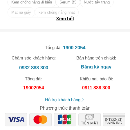
✓ Tăng sức đề kháng cơ thể.
Kem chống nắng đi biển
Serum B5
Nước tẩy trang
Mặt nạ giấy
kem chống nắng nhật
Xem hết
Tẩy tế bào chết da mặt tốt nhất
1900 2054
Tổng đài
Chăm sóc khách hàng:
Bán hàng trên chiaki:
🎁 Đừng Bỏ Lỡ! 🎁
Đăng ký ngay
0932.888.300
Mã Giảm Giá Dành Riêng Cho Bạn
Tổng đài:
Khiếu nại, báo lỗi:
Giảm ngay
-
cho bất kỳ đơn hàng nào.
19002054
0911.888.300
XXX-XXXX
Hỗ trợ khách hàng
Phương thức thanh toán
Số lần áp dụng:
1
lần
Áp dụng cho đơn hàng từ:
0
Chỉ áp dụng cho gian hàng:
Ngày hết hạn: