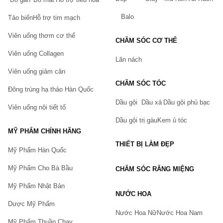
Balo
Tảo biển
Hỗ trợ tim mạch
Viên uống thơm cơ thể
CHĂM SÓC CƠ THỂ
Viên uống Collagen
Lăn nách
Viên uống giảm cân
CHĂM SÓC TÓC
Đông trùng hạ thảo Hàn Quốc
Dầu gội
Dầu xả
Dầu gội phủ bạc
Viên uống nội tiết tố
Dầu gội trị gàu
Kem ủ tóc
MỸ PHẨM CHÍNH HÃNG
THIẾT BỊ LÀM ĐẸP
Mỹ Phẩm Hàn Quốc
Mỹ Phẩm Cho Bà Bầu
CHĂM SÓC RĂNG MIỆNG
Mỹ Phẩm Nhật Bản
NƯỚC HOA
Dược Mỹ Phẩm
Nước Hoa Nữ
Nước Hoa Nam
Mỹ Phẩm Thuần Chay