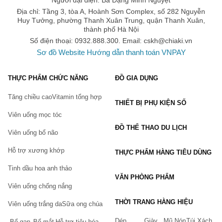
Người đại diện: Bà Đặng Minh Nguyệt
Địa chỉ: Tầng 3, tòa A, Hoành Sơn Complex, số 282 Nguyễn
Huy Tưởng, phường Thanh Xuân Trung, quận Thanh Xuân,
thành phố Hà Nội
Số điện thoại: 0932.888.300. Email:
cskh@chiaki.vn
Sơ đồ Website
Hướng dẫn thanh toán VNPAY
THỰC PHẨM CHỨC NĂNG
ĐỒ GIA DỤNG
Tăng chiều cao
Vitamin tổng hợp
THIẾT BỊ PHỤ KIỆN SỐ
Viên uống mọc tóc
ĐỒ THỂ THAO DU LỊCH
Viên uống bổ não
Hỗ trợ xương khớp
THỰC PHẨM HÀNG TIÊU DÙNG
Tinh dầu hoa anh thảo
VĂN PHÒNG PHẨM
Viên uống chống nắng
THỜI TRANG HÀNG HIỆU
Viên uống trắng da
Sữa ong chúa
Dép
Giày
Mũ Nón
Túi Xách
Bổ gan
Bổ mắt
Hỗ trợ tiêu hóa