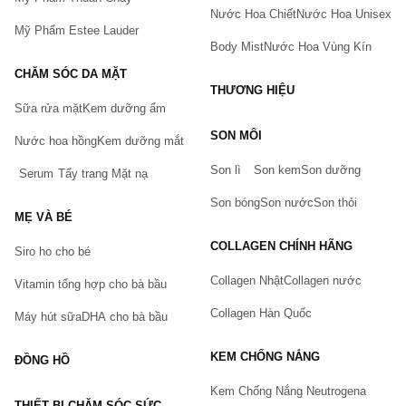
Nước Hoa Chiết
Nước Hoa Unisex
Mỹ Phẩm Estee Lauder
Body Mist
Nước Hoa Vùng Kín
CHĂM SÓC DA MẶT
THƯƠNG HIỆU
Sữa rửa mặt
Kem dưỡng ẩm
Bạn gặp vấn đề về sản phẩm hay mua hàng?
SON MÔI
Hãy báo lỗi cho chúng tôi. Hoặc gọi cho chúng tôi qua số
Nước hoa hồng
Kem dưỡng mắt
0911.888.300
Son lì
Son kem
Son dưỡng
Serum
Tẩy trang
Mặt nạ
Tên của bạn
(*)
Son bóng
Son nước
Son thỏi
MẸ VÀ BÉ
COLLAGEN CHÍNH HÃNG
Siro ho cho bé
Số điện thoại
(*)
Collagen Nhật
Collagen nước
Vitamin tổng hợp cho bà bầu
Collagen Hàn Quốc
Máy hút sữa
DHA cho bà bầu
Email
KEM CHỐNG NẮNG
ĐỒNG HỒ
Kem Chống Nắng Neutrogena
THIẾT BỊ CHĂM SÓC SỨC