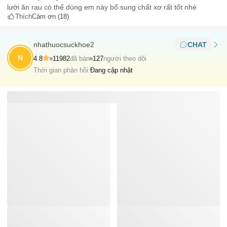
lười ăn rau có thể dùng em này bổ sung chất xơ rất tốt nhé
Thích
Cảm ơn
(18)
nhathuocsuckhoe2
CHAT
N
4.8
11982
đã bán
127
người theo dõi
Thời gian phản hồi:
Đang cập nhật