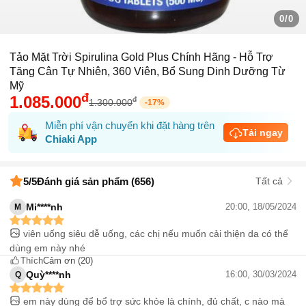
0/0
Tảo Mặt Trời Spirulina Gold Plus Chính Hãng - Hỗ Trợ
Tăng Cân Tự Nhiên, 360 Viên, Bổ Sung Dinh Dưỡng Từ
Mỹ
đ
1.085.000
đ
1.300.000
-
17
%
Miễn phí vận chuyển khi đặt hàng trên
Tải ngay
Chiaki App
5
/5
Đánh giá sản phẩm (656)
Tất cả
Mi****nh
20:00, 18/05/2024
M
viên uống siêu dễ uống, các chị nếu muốn cải thiện da có thể
dùng em này nhé
Thích
Cảm ơn
(20)
Quỳ****nh
16:00, 30/03/2024
Q
em này dùng để bổ trợ sức khỏe là chính, đủ chất, c nào mà