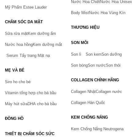
Nước Hoa Chiết
Nước Hoa Unisex
Mỹ Phẩm Estee Lauder
Body Mist
Nước Hoa Vùng Kín
CHĂM SÓC DA MẶT
THƯƠNG HIỆU
Sữa rửa mặt
Kem dưỡng ẩm
Bạn gặp vấn đề về sản phẩm hay mua hàng?
SON MÔI
Hãy báo lỗi cho chúng tôi. Hoặc gọi cho chúng tôi qua số
Nước hoa hồng
Kem dưỡng mắt
0911.888.300
Son lì
Son kem
Son dưỡng
Serum
Tẩy trang
Mặt nạ
Tên của bạn
(*)
Son bóng
Son nước
Son thỏi
MẸ VÀ BÉ
COLLAGEN CHÍNH HÃNG
Siro ho cho bé
Cách phân biệt tảo mặt trời
Earthrise
Spirulina
Gold
Số điện thoại
(*)
Plus chính hãng
Collagen Nhật
Collagen nước
Vitamin tổng hợp cho bà bầu
Collagen Hàn Quốc
Máy hút sữa
DHA cho bà bầu
Cách 1:
Dựa vào tem chống hàng giả của nhà phân phối
Email
Công ty TNHH Ecopath Việt Nam là nhà phân phối chính thức
KEM CHỐNG NẮNG
ĐỒNG HỒ
sản phẩm Tảo Mặt Trời, Tảo Tự Nhiên của hãng Earthrise
Nutritionals, LLC – USA tại thị trường Việt Nam
Kem Chống Nắng Neutrogena
THIẾT BỊ CHĂM SÓC SỨC
Vấn đề
(*)