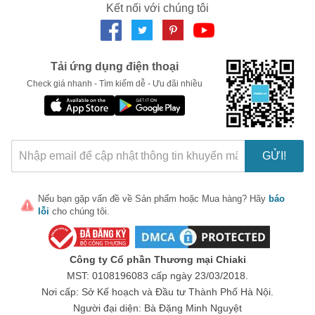
Kết nối với chúng tôi
Tảo mặt trời Spirulina Gold Plus có 2 loại 180 viên và 360 viên
Tải ứng dụng điện thoại
Check giá nhanh - Tìm kiếm dễ - Ưu đãi nhiều
Tảo mặt trời spirulina Gold Plus có tốt không?
Tảo Mặt Trời Spirulina Gold Plus là một loại thực phẩm bổ
dưỡng, hỗ trợ bổ sung đầy đủ các loại axit amin, vitamin và
khoáng chất thiết yếu cho cơ thể.
GỬI!
Giúp hỗ trợ cải thiện cân nặng tự nhiên, không bị lệ thuộc khi
ngừng sử dụng.
Thực phẩm chức năng tảo mặt trờ Spirulina Gold Plus hỗ
Nếu bạn gặp vấn đề về
Sản phẩm
hoặc
Mua hàng
? Hãy
báo
lỗi
cho chúng tôi.
trợ ăn ngon miệng hơn.
Tảo Mặt Trời Spirulina Gold Plus giúp hỗ trợ cân bằng dinh
dưỡng cho cơ thể khỏe mạnh.
Công ty Cổ phần Thương mại Chiaki
Thích hợp sử dụng cho người ăn ít, ăn không đủ chất,
MST: 0108196083 cấp ngày 23/03/2018.
người ăn kiêng.
Nơi cấp: Sở Kế hoạch và Đầu tư Thành Phố Hà Nội.
Người đại diện: Bà Đặng Minh Nguyệt
Tảo mặt trời còn chứa đầy đủ các vitamin A, D, Vitamin E,