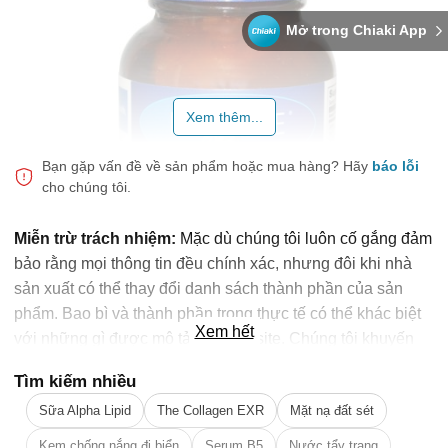
Mở trong Chiaki App
Xem thêm...
Bạn gặp vấn đề về sản phẩm hoặc mua hàng?
Hãy
báo lỗi
cho chúng tôi.
Miễn trừ trách nhiệm:
Mặc dù chúng tôi luôn cố gắng đảm
bảo rằng mọi thông tin đều chính xác, nhưng đôi khi nhà
sản xuất có thể thay đổi danh sách thành phần của sản
phẩm. Bao bì và thành phần trong thực tế có thể khác biệt
Xem hết
với những gì được mô tả trên website. Chúng tôi khuyến
cáo bạn không nên chỉ dựa trên thông tin được ghi trên
Tìm kiếm nhiều
Tảo mặt trời Spirulina Gold Plus 360 viên là phương pháp lên cân
website, mà hãy luôn luôn đọc nhãn mác, cảnh báo và
Sữa Alpha Lipid
The Collagen EXR
Mặt nạ đất sét
hướng dẫn sử dụng trước khi dùng sản phẩm. Để biết
Tảo mặt trời Spirulina là gì?
🎁 Đừng Bỏ Lỡ! 🎁
Tảo mặt trời Spirulina là sản phẩm được chiết xuất từ tảo xoắn
thêm thông tin, vui lòng liên hệ nhà sản xuất. Nội dung trên
Kem chống nắng đi biển
Serum B5
Nước tẩy trang