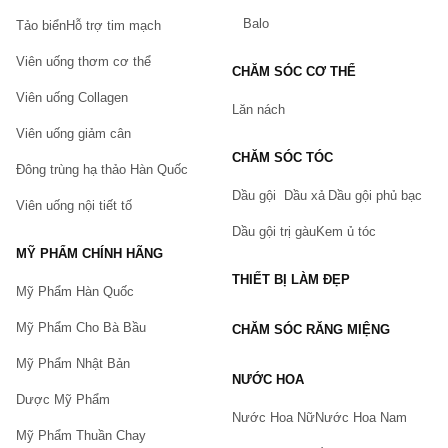
Lưu ý khi sử dụng tảo mặt trời
Spirulina Gold Plus
Balo
Tảo biển
Hỗ trợ tim mạch
Liệu trình đạt hiệu quả: Trong 6 tuần đầu dùng 2 lọ Tảo Mặt
Viên uống thơm cơ thể
Trời (360 viên), ngày 3 lần, mỗi lần uống 6 viên sau ăn.
CHĂM SÓC CƠ THỂ
Trong 8 tuần tiếp theo dùng 2 lọ Tảo Mặt Trời (360 viên),
Viên uống Collagen
Lăn nách
ngày 2 lần, mỗi lần uống 6 viên sau ăn.
Viên uống giảm cân
Trước khi sử dụng tảo nên tẩy giun sán
CHĂM SÓC TÓC
Đông trùng hạ thảo Hàn Quốc
Người muốn cải thiện cân nặng, uống ngay sau bữa ăn
Dầu gội
Dầu xả
Dầu gội phủ bạc
chính 10’ – 15’.
Viên uống nội tiết tố
Dầu gội trị gàu
Kem ủ tóc
Uống 200ml nước/lần khi uống tảo.
MỸ PHẨM CHÍNH HÃNG
Cần uống từ 1.5 lít – 2 lít nước mỗi ngày
THIẾT BỊ LÀM ĐẸP
Mỹ Phẩm Hàn Quốc
Bạn nên uống Tảo đúng giờ, giờ cố định trong ngày để tránh
quên
Mỹ Phẩm Cho Bà Bầu
CHĂM SÓC RĂNG MIỆNG
Ăn uống và sinh hoạt điều độ: ăn, ngủ, nghỉ đúng giờ và đặc
Mỹ Phẩm Nhật Bản
biệt không được bỏ bữa sáng
NƯỚC HOA
Dược Mỹ Phẩm
Nên tập thể dục, thể thao mỗi ngày từ 15’ – 30’ (đi bộ, bơi lội,
Nước Hoa Nữ
Nước Hoa Nam
…)
Mỹ Phẩm Thuần Chay