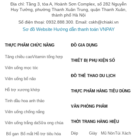
Địa chỉ: Tầng 3, tòa A, Hoành Sơn Complex, số 282 Nguyễn
K, B1-B12, … và các khoáng chất Ca, Fe, Mg, Sl, K, Na,…
Huy Tưởng, phường Thanh Xuân Trung, quận Thanh Xuân,
giúp hỗ trợ thanh lọc cơ thể, hỗ trợ đào thải các độc tố tích
thành phố Hà Nội
tụ lâu ngày trong cơ thể và các chất độc hại từ chính nguồn
Số điện thoại: 0932.888.300. Email:
cskh@chiaki.vn
thực phẩm hàng ngày
Sơ đồ Website
Hướng dẫn thanh toán VNPAY
Tảo mặt trời có chứa tập hợp vitamin nhóm B và hai axit
amin không thể thay thế trong tảo là Tryp.tophan và
THỰC PHẨM CHỨC NĂNG
ĐỒ GIA DỤNG
phenyla.lanine cùng với omega 6 ( GLA) giúp hỗ trợ hệ thần
Tăng chiều cao
Vitamin tổng hợp
kinh hoạt động tốt.
THIẾT BỊ PHỤ KIỆN SỐ
Viên uống mọc tóc
Tảo mặt trời là nguồn dinh dưỡng quý giá từ thiên nhiên
ĐỒ THỂ THAO DU LỊCH
Viên uống bổ não
Đối tượng sử dụng
tảo mặt trời
Spirulina
Gold Plus
Người muốn cải thiện cân nặng, người đang gặp các vấn đề
Hỗ trợ xương khớp
THỰC PHẨM HÀNG TIÊU DÙNG
tiêu hóa
Tinh dầu hoa anh thảo
Dùng được cho trẻ em từ 6 tháng tuổi trở lên, phụ nữ có
VĂN PHÒNG PHẨM
thai, đang cho con bú
Viên uống chống nắng
Hướng dẫn cách sử dụng tảo Spirulina Gold Plus đúng
THỜI TRANG HÀNG HIỆU
Viên uống trắng da
Sữa ong chúa
cách
Dép
Giày
Mũ Nón
Túi Xách
Bổ gan
Bổ mắt
Hỗ trợ tiêu hóa