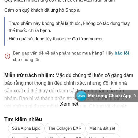
Cảm ơn quý khách đã ủng hộ Shop ạ
Thực phẩm này không phải là thuốc, không có tác dụng thay
thế thuốc chữa bệnh.
Hiệu quả sử dụng tùy thuộc cơ địa từng người.
Bạn gặp vấn đề về sản phẩm hoặc mua hàng?
Hãy
báo lỗi
cho chúng tôi.
Miễn trừ trách nhiệm:
Mặc dù chúng tôi luôn cố gắng đảm
bảo rằng mọi thông tin đều chính xác, nhưng đôi khi nhà
sản xuất có thể thay đổi danh sách thành phần của sản
Mở trong Chiaki App
phẩm. Bao bì và thành phần trong thực tế có thể khác biệt
Xem hết
với những gì được mô tả trên website. Chúng tôi khuyến
cáo bạn không nên chỉ dựa trên thông tin được ghi trên
Tìm kiếm nhiều
website, mà hãy luôn luôn đọc nhãn mác, cảnh báo và
Sữa Alpha Lipid
The Collagen EXR
Mặt nạ đất sét
hướng dẫn sử dụng trước khi dùng sản phẩm. Để biết
thêm thông tin, vui lòng liên hệ nhà sản xuất. Nội dung trên