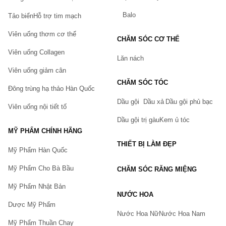
Balo
Tảo biển
Hỗ trợ tim mạch
Viên uống thơm cơ thể
CHĂM SÓC CƠ THỂ
Viên uống Collagen
Lăn nách
Viên uống giảm cân
CHĂM SÓC TÓC
Đông trùng hạ thảo Hàn Quốc
Dầu gội
Dầu xả
Dầu gội phủ bạc
Viên uống nội tiết tố
Dầu gội trị gàu
Kem ủ tóc
MỸ PHẨM CHÍNH HÃNG
THIẾT BỊ LÀM ĐẸP
Mỹ Phẩm Hàn Quốc
Mỹ Phẩm Cho Bà Bầu
CHĂM SÓC RĂNG MIỆNG
Mỹ Phẩm Nhật Bản
NƯỚC HOA
Dược Mỹ Phẩm
Nước Hoa Nữ
Nước Hoa Nam
Mỹ Phẩm Thuần Chay