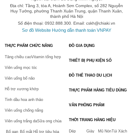
Địa chỉ: Tầng 3, tòa A, Hoành Sơn Complex, số 282 Nguyễn
Huy Tưởng, phường Thanh Xuân Trung, quận Thanh Xuân,
thành phố Hà Nội
Số điện thoại: 0932.888.300. Email:
cskh@chiaki.vn
Sơ đồ Website
Hướng dẫn thanh toán VNPAY
THỰC PHẨM CHỨC NĂNG
ĐỒ GIA DỤNG
Tăng chiều cao
Vitamin tổng hợp
THIẾT BỊ PHỤ KIỆN SỐ
Viên uống mọc tóc
ĐỒ THỂ THAO DU LỊCH
Viên uống bổ não
Hỗ trợ xương khớp
THỰC PHẨM HÀNG TIÊU DÙNG
Tinh dầu hoa anh thảo
VĂN PHÒNG PHẨM
Viên uống chống nắng
THỜI TRANG HÀNG HIỆU
Viên uống trắng da
Sữa ong chúa
Dép
Giày
Mũ Nón
Túi Xách
Bổ gan
Bổ mắt
Hỗ trợ tiêu hóa