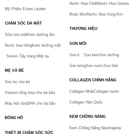
Nước Hoa Chiết
Nước Hoa Unisex
Mỹ Phẩm Estee Lauder
Body Mist
Nước Hoa Vùng Kín
CHĂM SÓC DA MẶT
THƯƠNG HIỆU
Sữa rửa mặt
Kem dưỡng ẩm
Bạn gặp vấn đề về sản phẩm hay mua hàng?
SON MÔI
Hãy báo lỗi cho chúng tôi. Hoặc gọi cho chúng tôi qua số
Nước hoa hồng
Kem dưỡng mắt
0911.888.300
Son lì
Son kem
Son dưỡng
Serum
Tẩy trang
Mặt nạ
Tên của bạn
(*)
Son bóng
Son nước
Son thỏi
MẸ VÀ BÉ
COLLAGEN CHÍNH HÃNG
Siro ho cho bé
Số điện thoại
(*)
Collagen Nhật
Collagen nước
Vitamin tổng hợp cho bà bầu
Collagen Hàn Quốc
Máy hút sữa
DHA cho bà bầu
Email
KEM CHỐNG NẮNG
ĐỒNG HỒ
Kem Chống Nắng Neutrogena
THIẾT BỊ CHĂM SÓC SỨC