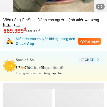
0/0
Viên uống CinSulin Dành cho người bệnh #tiểu #đường
🇺🇸 🇺🇸
đ
669.999
đ
669.999
Miễn phí vận chuyển khi đặt hàng trên
Tải ngay
Chiaki App
Sophie USA
CHAT
SU
3.7
740
đã bán
25
người theo dõi
Thời gian phản hồi:
Đang cập nhật