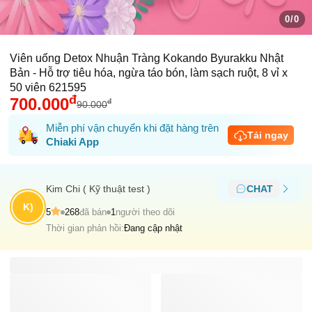
0/0
Viên uống Detox Nhuận Tràng Kokando Byurakku Nhật
Bản - Hỗ trợ tiêu hóa, ngừa táo bón, làm sạch ruột, 8 vỉ x
50 viên 621595
đ
700.000
đ
90.000
Miễn phí vận chuyển khi đặt hàng trên
Tải ngay
Chiaki App
Kim Chi ( Kỹ thuật test )
CHAT
K)
5
268
đã bán
1
người theo dõi
Thời gian phản hồi:
Đang cập nhật