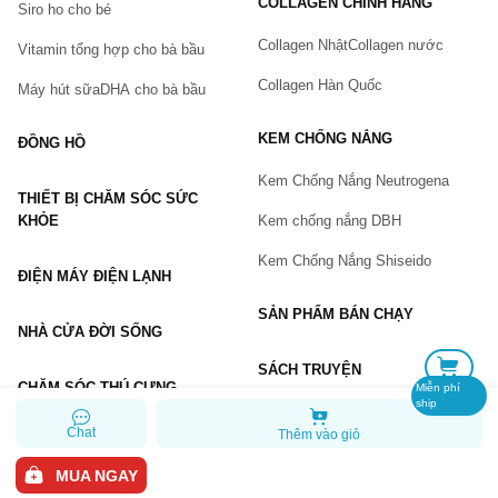
COLLAGEN CHÍNH HÃNG
Siro ho cho bé
Số điện thoại
(*)
Collagen Nhật
Collagen nước
Vitamin tổng hợp cho bà bầu
Collagen Hàn Quốc
Máy hút sữa
DHA cho bà bầu
Email
KEM CHỐNG NẮNG
ĐỒNG HỒ
Kem Chống Nắng Neutrogena
THIẾT BỊ CHĂM SÓC SỨC
Vấn đề
(*)
KHỎE
Kem chống nắng DBH
Kem Chống Nắng Shiseido
ĐIỆN MÁY ĐIỆN LẠNH
Mô tả
(*)
SẢN PHẨM BÁN CHẠY
NHÀ CỬA ĐỜI SỐNG
SÁCH TRUYỆN
CHĂM SÓC THÚ CƯNG
Miễn phí
ship
Chat
Thêm vào giỏ
GỬI BÁO LỖI
MUA NGAY
Copyright © 2026 Chiaki.vn