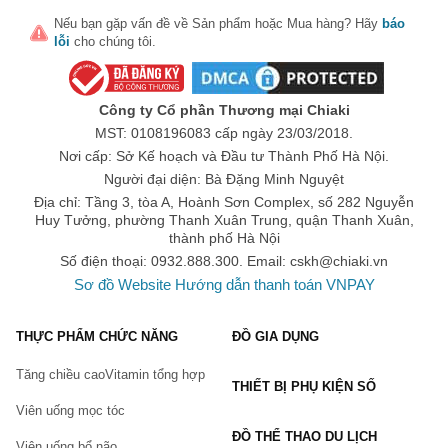
Viên uống Detox Nhuận Tràng Kokando Byurakku Nhật Bản
Nếu bạn gặp vấn đề về
Sản phẩm
hoặc
Mua hàng
? Hãy
báo
không chỉ đơn thuần là một sản phẩm hỗ trợ tiêu hóa, mà còn là
lỗi
cho chúng tôi.
một giải pháp toàn diện cho sức khỏe đường ruột. Với lợi ích
vượt trội và sự lành tính từ các thành phần tự nhiên, đây chính
là sản phẩm mà bạn không nên bỏ lỡ nếu muốn chăm sóc sức
Công ty Cổ phần Thương mại Chiaki
khỏe tiêu hóa của mình một cách hiệu quả.
MST: 0108196083 cấp ngày 23/03/2018.
Nơi cấp: Sở Kế hoạch và Đầu tư Thành Phố Hà Nội.
Thực phẩm này không phải là thuốc, không có tác dụng thay
Người đại diện: Bà Đặng Minh Nguyệt
thế thuốc chữa bệnh.
Địa chỉ: Tầng 3, tòa A, Hoành Sơn Complex, số 282 Nguyễn
Huy Tưởng, phường Thanh Xuân Trung, quận Thanh Xuân,
Hiệu quả sử dụng tùy thuộc cơ địa từng người.
thành phố Hà Nội
Số điện thoại: 0932.888.300. Email:
cskh@chiaki.vn
Sơ đồ Website
Hướng dẫn thanh toán VNPAY
THỰC PHẨM CHỨC NĂNG
ĐỒ GIA DỤNG
Tăng chiều cao
Vitamin tổng hợp
THIẾT BỊ PHỤ KIỆN SỐ
Viên uống mọc tóc
ĐỒ THỂ THAO DU LỊCH
Viên uống bổ não