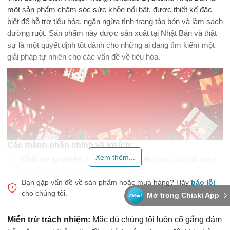
một sản phẩm chăm sóc sức khỏe nổi bật, được thiết kế đặc
biệt để hỗ trợ tiêu hóa, ngăn ngừa tình trạng táo bón và làm sạch
đường ruột. Sản phẩm này được sản xuất tại Nhật Bản và thật
sự là một quyết định tốt dành cho những ai đang tìm kiếm một
giải pháp tự nhiên cho các vấn đề về tiêu hóa.
Các thành phần chính và lợi ích:
Xem thêm...
Chất xơ tự nhiên:
Hỗ trợ quá trình tiêu hóa, giúp cải thiện
hoạt động của đường ruột.
Bạn gặp vấn đề về sản phẩm hoặc mua hàng?
Hãy
báo lỗi
Vitamin và khoáng chất:
Cung cấp các dinh dưỡng cần
cho chúng tôi.
Mở trong Chiaki App
thiết cho cơ thể, giúp duy trì sức khỏe tổng thể.
Thảo mộc tự nhiên:
Góp phần thanh lọc cơ thể, làm sạch
Miễn trừ trách nhiệm:
Mặc dù chúng tôi luôn cố gắng đảm
ruột và hỗ trợ quá trình trao đổi chất.