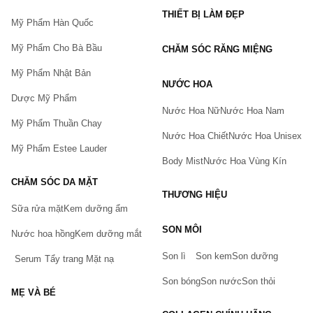
THIẾT BỊ LÀM ĐẸP
Mỹ Phẩm Hàn Quốc
Mỹ Phẩm Cho Bà Bầu
CHĂM SÓC RĂNG MIỆNG
Mỹ Phẩm Nhật Bản
NƯỚC HOA
Dược Mỹ Phẩm
Nước Hoa Nữ
Nước Hoa Nam
Mỹ Phẩm Thuần Chay
Nước Hoa Chiết
Nước Hoa Unisex
Mỹ Phẩm Estee Lauder
Body Mist
Nước Hoa Vùng Kín
CHĂM SÓC DA MẶT
THƯƠNG HIỆU
Sữa rửa mặt
Kem dưỡng ẩm
Bạn gặp vấn đề về sản phẩm hay mua hàng?
SON MÔI
Hãy báo lỗi cho chúng tôi. Hoặc gọi cho chúng tôi qua số
Nước hoa hồng
Kem dưỡng mắt
0911.888.300
Son lì
Son kem
Son dưỡng
Serum
Tẩy trang
Mặt nạ
Tên của bạn
(*)
Son bóng
Son nước
Son thỏi
MẸ VÀ BÉ