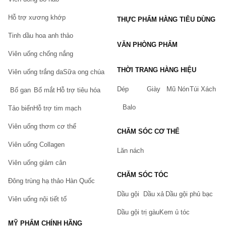
Hỗ trợ xương khớp
THỰC PHẨM HÀNG TIÊU DÙNG
Tinh dầu hoa anh thảo
VĂN PHÒNG PHẨM
Viên uống chống nắng
THỜI TRANG HÀNG HIỆU
Viên uống trắng da
Sữa ong chúa
Dép
Giày
Mũ Nón
Túi Xách
Bổ gan
Bổ mắt
Hỗ trợ tiêu hóa
Balo
Tảo biển
Hỗ trợ tim mạch
Viên uống thơm cơ thể
CHĂM SÓC CƠ THỂ
Viên uống Collagen
Lăn nách
Viên uống giảm cân
CHĂM SÓC TÓC
Đông trùng hạ thảo Hàn Quốc
Dầu gội
Dầu xả
Dầu gội phủ bạc
Viên uống nội tiết tố
Dầu gội trị gàu
Kem ủ tóc
MỸ PHẨM CHÍNH HÃNG