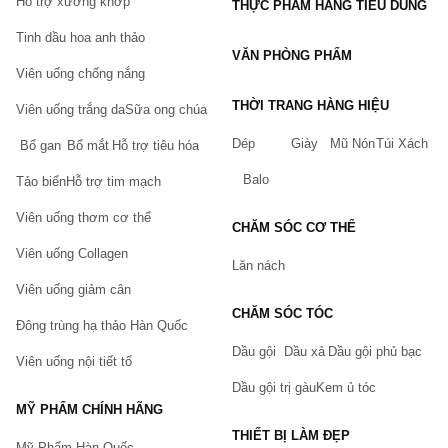
Hỗ trợ xương khớp
THỰC PHẨM HÀNG TIÊU DÙNG
Tinh dầu hoa anh thảo
VĂN PHÒNG PHẨM
Viên uống chống nắng
THỜI TRANG HÀNG HIỆU
Viên uống trắng da
Sữa ong chúa
Dép
Giày
Mũ Nón
Túi Xách
Bổ gan
Bổ mắt
Hỗ trợ tiêu hóa
Balo
Tảo biển
Hỗ trợ tim mạch
Viên uống thơm cơ thể
CHĂM SÓC CƠ THỂ
Viên uống Collagen
Lăn nách
Viên uống giảm cân
CHĂM SÓC TÓC
Đông trùng hạ thảo Hàn Quốc
Dầu gội
Dầu xả
Dầu gội phủ bạc
Viên uống nội tiết tố
Dầu gội trị gàu
Kem ủ tóc
MỸ PHẨM CHÍNH HÃNG
THIẾT BỊ LÀM ĐẸP
Mỹ Phẩm Hàn Quốc