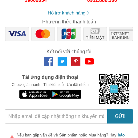
19002054
0911.888.300
thêm các vitamin như vitamin C và E, giúp tăng cường khả
Số lần áp dụng:
1
lần
năng chống oxi hóa và làm sáng da.
Áp dụng cho đơn hàng từ:
0
Hỗ trợ khách hàng
Chỉ áp dụng cho gian hàng:
Hướng Dẫn Sử Dụng
Ngày hết hạn:
Phương thức thanh toán
Để đạt được hiệu quả tối ưu, người dùng nên uống từ 1-2 viên
mỗi ngày, đặc biệt là trước khi ra ngoài trời hoặc tham gia các
LẤY MÃ NGAY
hoạt động ngoài trời. Nên sử dụng thường xuyên để duy trì hiệu
quả bảo vệ da lâu dài.
Kết nối với chúng tôi
Lưu Ý Khi Sử Dụng
Không sử dụng sản phẩm cho những người dị ứng với bất
kỳ thành phần nào của viên uống.
Tải ứng dụng điện thoại
Phụ nữ mang thai hoặc cho con bú nên tham khảo ý kiến
Check giá nhanh - Tìm kiếm dễ - Ưu đãi nhiều
bác sĩ trước khi sử dụng.
Bảo quản sản phẩm ở nơi khô ráo, thoáng mát và tránh ánh
nắng trực tiếp.
Khách Hàng Nói Gì Về Heliocare Oral
GỬI!
Nhiều người dùng đã chia sẻ rằng Heliocare Oral đã giúp họ
cảm thấy tự tin hơn khi đi ra ngoài, đặc biệt là trong mùa hè
nắng nóng. Họ cảm nhận được sự khác biệt rõ rệt trên làn da
Nếu bạn gặp vấn đề về
Sản phẩm
hoặc
Mua hàng
? Hãy
báo