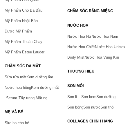
Mỹ Phẩm Cho Bà Bầu
CHĂM SÓC RĂNG MIỆNG
Mỹ Phẩm Nhật Bản
NƯỚC HOA
Dược Mỹ Phẩm
Nước Hoa Nữ
Nước Hoa Nam
Mỹ Phẩm Thuần Chay
Nước Hoa Chiết
Nước Hoa Unisex
Mỹ Phẩm Estee Lauder
Body Mist
Nước Hoa Vùng Kín
CHĂM SÓC DA MẶT
THƯƠNG HIỆU
Sữa rửa mặt
Kem dưỡng ẩm
Bạn gặp vấn đề về sản phẩm hay mua hàng?
SON MÔI
Hãy báo lỗi cho chúng tôi. Hoặc gọi cho chúng tôi qua số
Nước hoa hồng
Kem dưỡng mắt
0911.888.300
Son lì
Son kem
Son dưỡng
Serum
Tẩy trang
Mặt nạ
Tên của bạn
(*)
Son bóng
Son nước
Son thỏi
MẸ VÀ BÉ
COLLAGEN CHÍNH HÃNG
Siro ho cho bé
Số điện thoại
(*)