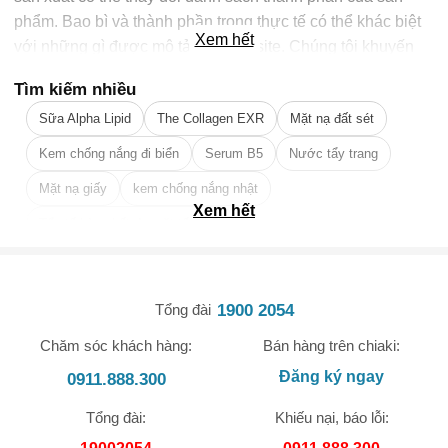
phẩm. Bao bì và thành phần trong thực tế có thể khác biệt
Xem hết
với những gì được mô tả trên website. Chúng tôi khuyến
cáo bạn không nên chỉ dựa trên thông tin được ghi trên
Tìm kiếm nhiều
website, mà hãy luôn luôn đọc nhãn mác, cảnh báo và
Sữa Alpha Lipid
The Collagen EXR
Mặt nạ đất sét
hướng dẫn sử dụng trước khi dùng sản phẩm. Để biết
lợi ích Của Viên Uống Heliocare Oral
thêm thông tin, vui lòng liên hệ nhà sản xuất. Nội dung trên
Kem chống nắng đi biển
Bảo vệ da khỏi tác hại của tia UV: Viên uống Heliocare giúp
Serum B5
Nước tẩy trang
trang web này chỉ được dùng để tham khảo, không thể thay
ngăn ngừa sự hình thành của các sắc tố melanin, từ đó làm
Mặt nạ giấy
kem chống nắng nhật
thế chỉ dẫn của dược sỹ, bác sỹ và các chuyên gia sức
giảm nguy cơ bị nám, đồi mồi và sạm màu da.
Xem hết
khỏe. Bạn không nên sử dụng thông tin này để tự chẩn
Tẩy tế bào chết da mặt tốt nhất
Cung cấp dưỡng chất cần thiết cho da: Sản phẩm chứa các
đoán và điều trị bệnh của mình. Hãy liên hệ các cơ quan y
vitamin và khoáng chất giúp nuôi dưỡng da, duy trì độ ẩm
tế ngay lập tức nếu bạn nghi ngờ mình đang gặp vấn đề về
🎁 Đừng Bỏ Lỡ! 🎁
và tăng cường sức đề kháng cho da.
sức khỏe. Các thông tin và công bố liên quan đến thực
Cải thiện tình trạng da: Viên uống hỗ trợ làm giảm tình trạng
1900 2054
Tổng đài
Mã Giảm Giá Dành Riêng Cho Bạn
phẩm chức năng giảm cân chưa được thẩm định bởi Cục
mụn, giúp làn da đều màu và mịn màng hơn.
Chăm sóc khách hàng:
Bán hàng trên chiaki:
quản lý Thực phẩm và Dược phẩm, cũng như không được
Giảm ngay
-
cho bất kỳ đơn hàng nào.
Thành Phần Của Sản Phẩm
dùng để chẩn đoán, điều trị, chữa trị, hay phòng ngừa bệnh
Đăng ký ngay
0911.888.300
Viên uống Heliocare được chiết xuất chủ yếu từ fern
XXX-XXXX
tật cùng các vấn đề sức khỏe khác. Chúng tôi không chịu
Polypodium leucotomos, một loại dương xỉ được biết đến với
Tổng đài:
Khiếu nại, báo lỗi:
trách nhiệm về nhầm lẫn hay sai lệch về sản phẩm.
khả năng bảo vệ da tự nhiên. Ngoài ra, sản phẩm còn bổ sung