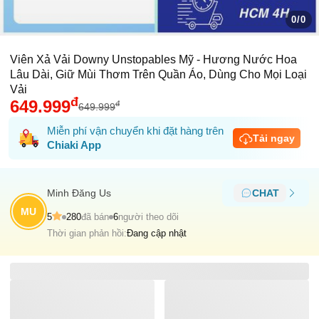
0/0
Viên Xả Vải Downy Unstopables Mỹ - Hương Nước Hoa
Lâu Dài, Giữ Mùi Thơm Trên Quần Áo, Dùng Cho Mọi Loại
Vải
đ
649.999
đ
649.999
Miễn phí vận chuyển khi đặt hàng trên
Tải ngay
Chiaki App
Minh Ðăng Us
CHAT
MU
5
280
đã bán
6
người theo dõi
Thời gian phản hồi:
Đang cập nhật