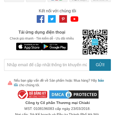
Ngày hết hạn:
Kết nối với chúng tôi
LẤY MÃ NGAY
Tải ứng dụng điện thoại
Check giá nhanh - Tìm kiếm dễ - Ưu đãi nhiều
GỬI!
Nếu bạn gặp vấn đề về
Sản phẩm
hoặc
Mua hàng
? Hãy
báo
lỗi
cho chúng tôi.
Công ty Cổ phần Thương mại Chiaki
MST: 0108196083 cấp ngày 23/03/2018.
Nơi cấp: Sở Kế hoạch và Đầu tư Thành Phố Hà Nội.