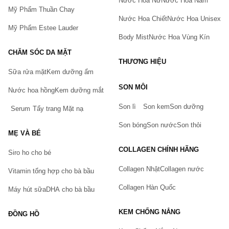
Nước Hoa Nữ
Nước Hoa Nam
Mỹ Phẩm Thuần Chay
Nước Hoa Chiết
Nước Hoa Unisex
Mỹ Phẩm Estee Lauder
Body Mist
Nước Hoa Vùng Kín
CHĂM SÓC DA MẶT
THƯƠNG HIỆU
Sữa rửa mặt
Kem dưỡng ẩm
Bạn gặp vấn đề về sản phẩm hay mua hàng?
SON MÔI
Hãy báo lỗi cho chúng tôi. Hoặc gọi cho chúng tôi qua số
Nước hoa hồng
Kem dưỡng mắt
0911.888.300
Son lì
Son kem
Son dưỡng
Serum
Tẩy trang
Mặt nạ
Tên của bạn
(*)
Son bóng
Son nước
Son thỏi
MẸ VÀ BÉ
COLLAGEN CHÍNH HÃNG
Siro ho cho bé
Số điện thoại
(*)
Collagen Nhật
Collagen nước
Vitamin tổng hợp cho bà bầu
Collagen Hàn Quốc
Máy hút sữa
DHA cho bà bầu
Email
KEM CHỐNG NẮNG
ĐỒNG HỒ