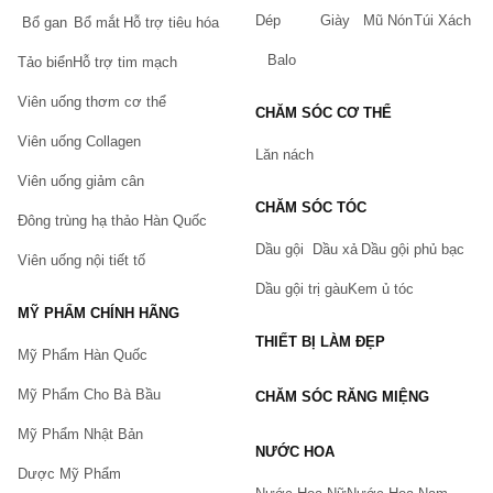
Dép
Giày
Mũ Nón
Túi Xách
Bổ gan
Bổ mắt
Hỗ trợ tiêu hóa
Balo
Tảo biển
Hỗ trợ tim mạch
Viên uống thơm cơ thể
CHĂM SÓC CƠ THỂ
Viên uống Collagen
Lăn nách
Viên uống giảm cân
CHĂM SÓC TÓC
Đông trùng hạ thảo Hàn Quốc
Dầu gội
Dầu xả
Dầu gội phủ bạc
Viên uống nội tiết tố
Dầu gội trị gàu
Kem ủ tóc
MỸ PHẨM CHÍNH HÃNG
THIẾT BỊ LÀM ĐẸP
Mỹ Phẩm Hàn Quốc
Mỹ Phẩm Cho Bà Bầu
CHĂM SÓC RĂNG MIỆNG
Mỹ Phẩm Nhật Bản
NƯỚC HOA
Dược Mỹ Phẩm