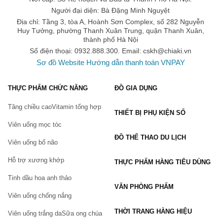
Người đại diện: Bà Đặng Minh Nguyệt
Địa chỉ: Tầng 3, tòa A, Hoành Sơn Complex, số 282 Nguyễn
Huy Tưởng, phường Thanh Xuân Trung, quận Thanh Xuân,
thành phố Hà Nội
Số điện thoại: 0932.888.300. Email:
cskh@chiaki.vn
Sơ đồ Website
Hướng dẫn thanh toán VNPAY
THỰC PHẨM CHỨC NĂNG
ĐỒ GIA DỤNG
Tăng chiều cao
Vitamin tổng hợp
THIẾT BỊ PHỤ KIỆN SỐ
Viên uống mọc tóc
ĐỒ THỂ THAO DU LỊCH
Viên uống bổ não
Hỗ trợ xương khớp
THỰC PHẨM HÀNG TIÊU DÙNG
Tinh dầu hoa anh thảo
VĂN PHÒNG PHẨM
Viên uống chống nắng
THỜI TRANG HÀNG HIỆU
Viên uống trắng da
Sữa ong chúa