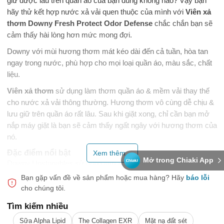
giữ được lâu trên quần áo của bạn đúng không nào? Vậy bạn
hãy thử kết hợp nước xả vải quen thuộc của mình với
Viên xả
thơm Downy Fresh Protect Odor Defense
chắc chắn bạn sẽ
cảm thấy hài lòng hơn mức mong đợi.
Downy với mùi hương thơm mát kéo dài đến cả tuần, hòa tan
ngay trong nước, phù hợp cho mọi loại quần áo, màu sắc, chất
liệu.
Viên xả thơm
sử dụng làm thơm quần áo & mềm vải thay thế
cho nước xả vải thông thường. Hương thơm vô cùng dễ chịu &
lưu giữ trên quần áo rất lâu. Sau khi giặt xong, chỉ cần bạn mở
nắp máy giặt là bạn sẽ cảm thấy ngất ngây với hương thơm của
nó.
Đặc điểm nổi bật
Xem thêm...
Mở trong Chiaki App
Downy Unstopables sử dụng làm
thơm quần áo
& mềm vải
thay thế cho nước xả vải thông thường. Hương thơm cực kỳ dễ
Bạn gặp vấn đề về sản phẩm hoặc mua hàng?
Hãy
báo lỗi
chịu & lưu giữ trên quần áo rất lâu.
cho chúng tôi.
Dùng kết hợp
Viên xả thơm Downy
với nước xả: bạn cho
Tìm kiếm nhiều
viên xả vào lồng giặt, sau đó bạn cho thêm nước xả vải như
Sữa Alpha Lipid
The Collagen EXR
Mặt nạ đất sét