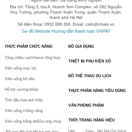
Người đại diện: Bà Đặng Minh Nguyệt
Địa chỉ: Tầng 3, tòa A, Hoành Sơn Complex, số 282 Nguyễn
Huy Tưởng, phường Thanh Xuân Trung, quận Thanh Xuân,
thành phố Hà Nội
Số điện thoại: 0932.888.300. Email:
cskh@chiaki.vn
Sơ đồ Website
Hướng dẫn thanh toán VNPAY
THỰC PHẨM CHỨC NĂNG
ĐỒ GIA DỤNG
Tăng chiều cao
Vitamin tổng hợp
THIẾT BỊ PHỤ KIỆN SỐ
Viên uống mọc tóc
ĐỒ THỂ THAO DU LỊCH
Viên uống bổ não
Hỗ trợ xương khớp
THỰC PHẨM HÀNG TIÊU DÙNG
Tinh dầu hoa anh thảo
VĂN PHÒNG PHẨM
Viên uống chống nắng
THỜI TRANG HÀNG HIỆU
Viên uống trắng da
Sữa ong chúa
Dép
Giày
Mũ Nón
Túi Xách
Bổ gan
Bổ mắt
Hỗ trợ tiêu hóa