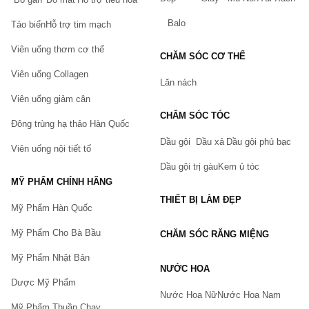
Balo
Tảo biển
Hỗ trợ tim mạch
Viên uống thơm cơ thể
CHĂM SÓC CƠ THỂ
Viên uống Collagen
Lăn nách
Viên uống giảm cân
CHĂM SÓC TÓC
Đông trùng hạ thảo Hàn Quốc
Dầu gội
Dầu xả
Dầu gội phủ bạc
Viên uống nội tiết tố
Dầu gội trị gàu
Kem ủ tóc
MỸ PHẨM CHÍNH HÃNG
THIẾT BỊ LÀM ĐẸP
Mỹ Phẩm Hàn Quốc
Mỹ Phẩm Cho Bà Bầu
CHĂM SÓC RĂNG MIỆNG
Mỹ Phẩm Nhật Bản
NƯỚC HOA
Dược Mỹ Phẩm
Nước Hoa Nữ
Nước Hoa Nam
Mỹ Phẩm Thuần Chay