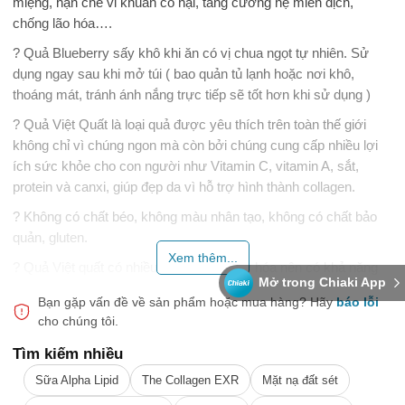
miệng, hạn chế vi khuẩn có hại, tăng cường hệ miễn dịch,
chống lão hóa….
? Quả Blueberry sấy khô khi ăn có vị chua ngọt tự nhiên. Sử
dụng ngay sau khi mở túi ( bao quản tủ lạnh hoặc nơi khô,
thoáng mát, tránh ánh nắng trực tiếp sẽ tốt hơn khi sử dụng )
? Quả Việt Quất là loại quả được yêu thích trên toàn thế giới
không chỉ vì chúng ngon mà còn bởi chúng cung cấp nhiều lợi
ích sức khỏe cho con người như Vitamin C, vitamin A, sắt,
protein và canxi, giúp đẹp da vì hỗ trợ hình thành collagen.
? Không có chất béo, không màu nhân tạo, không có chất bảo
quản, gluten.
Xem thêm...
? Quả Việt quất có nhiều chất chống oxy hóa nên có khả năng
Mở trong Chiaki App
duy trì sức khỏe của cơ thể và tăng cường hệ miễn dịch. Quả
Bạn gặp vấn đề về sản phẩm hoặc mua hàng?
Hãy
báo lỗi
Việt Quất có thể ăn tươi, sấy khô ăn trực tiếp hoặc trộn với sữa
cho chúng tôi.
chua, trái cây, bánh kẹo hay làm mứt cũng có thể ăn không như
một loại snack đều rất ngon và bổ dưỡng.
Tìm kiếm nhiều
? Nếu thường xuyên ăn quả Việt quất có thể ngăn ngừa lão hóa
Sữa Alpha Lipid
The Collagen EXR
Mặt nạ đất sét
não, hiệu quả trong việc làm mềm mạch máu, đồng thời tăng