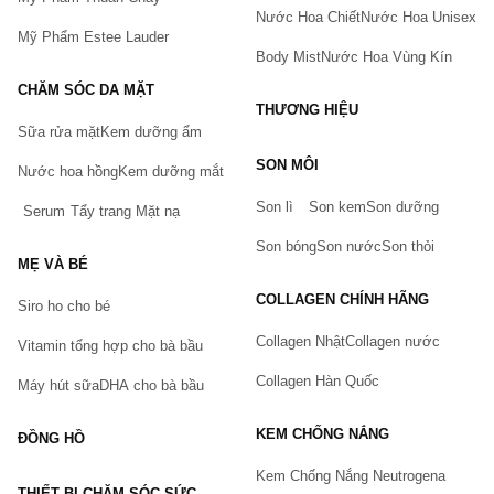
Nước Hoa Chiết
Nước Hoa Unisex
Mỹ Phẩm Estee Lauder
Body Mist
Nước Hoa Vùng Kín
CHĂM SÓC DA MẶT
THƯƠNG HIỆU
Sữa rửa mặt
Kem dưỡng ẩm
Bạn gặp vấn đề về sản phẩm hay mua hàng?
SON MÔI
Hãy báo lỗi cho chúng tôi. Hoặc gọi cho chúng tôi qua số
Nước hoa hồng
Kem dưỡng mắt
0911.888.300
Son lì
Son kem
Son dưỡng
Serum
Tẩy trang
Mặt nạ
Tên của bạn
(*)
Son bóng
Son nước
Son thỏi
MẸ VÀ BÉ
COLLAGEN CHÍNH HÃNG
Siro ho cho bé
Số điện thoại
(*)
Collagen Nhật
Collagen nước
Vitamin tổng hợp cho bà bầu
Collagen Hàn Quốc
Máy hút sữa
DHA cho bà bầu
Email
KEM CHỐNG NẮNG
ĐỒNG HỒ
Kem Chống Nắng Neutrogena
THIẾT BỊ CHĂM SÓC SỨC