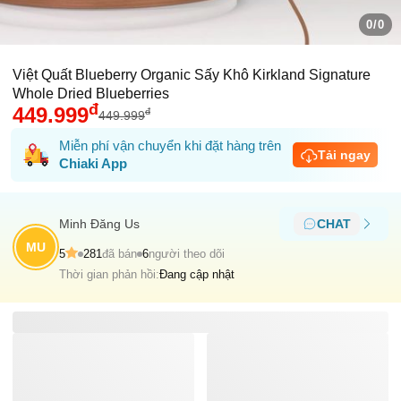
0/0
Việt Quất Blueberry Organic Sấy Khô Kirkland Signature
Whole Dried Blueberries
đ
449.999
đ
449.999
Miễn phí vận chuyển khi đặt hàng trên
Tải ngay
Chiaki App
Minh Ðăng Us
CHAT
MU
5
281
đã bán
6
người theo dõi
Thời gian phản hồi:
Đang cập nhật