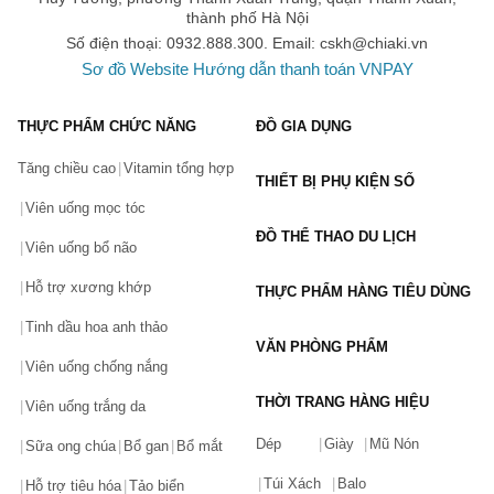
thành phố Hà Nội
Số điện thoại: 0932.888.300. Email:
cskh@chiaki.vn
Sơ đồ Website
Hướng dẫn thanh toán VNPAY
THỰC PHẨM CHỨC NĂNG
ĐỒ GIA DỤNG
Tăng chiều cao
Vitamin tổng hợp
THIẾT BỊ PHỤ KIỆN SỐ
Viên uống mọc tóc
ĐỒ THỂ THAO DU LỊCH
Viên uống bổ não
Hỗ trợ xương khớp
THỰC PHẨM HÀNG TIÊU DÙNG
Tinh dầu hoa anh thảo
VĂN PHÒNG PHẨM
Viên uống chống nắng
THỜI TRANG HÀNG HIỆU
Viên uống trắng da
Dép
Giày
Mũ Nón
Sữa ong chúa
Bổ gan
Bổ mắt
Túi Xách
Balo
Hỗ trợ tiêu hóa
Tảo biển