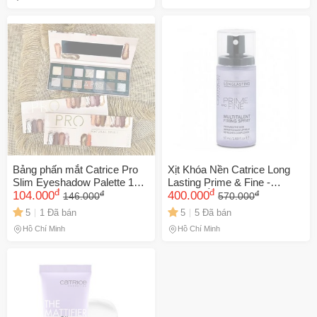
Bảng phấn mắt Catrice Pro
Xịt Khóa Nền Catrice Long
Slim Eyeshadow Palette 14
Lasting Prime & Fine -
đ
đ
đ
đ
màu Tạo Điểm Nhấn
104.000
Dưỡng Ẩm, Giữ Lớp Trang
400.000
146.000
570.000
Điểm Bền Màu, Phun Sương
5
1 Đã bán
5
5 Đã bán
Nhẹ Nhàng Cho Da Khỏe
Hồ Chí Minh
Hồ Chí Minh
Mạnh