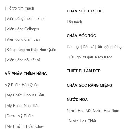
Hỗ trợ tim mạch
CHĂM SÓC CƠ THỂ
Viên uống thơm cơ thể
Lăn nách
Viên uống Collagen
CHĂM SÓC TÓC
Viên uống giảm cân
Dầu gội
Dầu xả
Dầu gội phủ bạc
Đông trùng hạ thảo Hàn Quốc
Dầu gội trị gàu
Kem ủ tóc
Viên uống nội tiết tố
THIẾT BỊ LÀM ĐẸP
MỸ PHẨM CHÍNH HÃNG
Mỹ Phẩm Hàn Quốc
CHĂM SÓC RĂNG MIỆNG
Mỹ Phẩm Cho Bà Bầu
NƯỚC HOA
Mỹ Phẩm Nhật Bản
Nước Hoa Nữ
Nước Hoa Nam
Dược Mỹ Phẩm
Nước Hoa Chiết
Mỹ Phẩm Thuần Chay