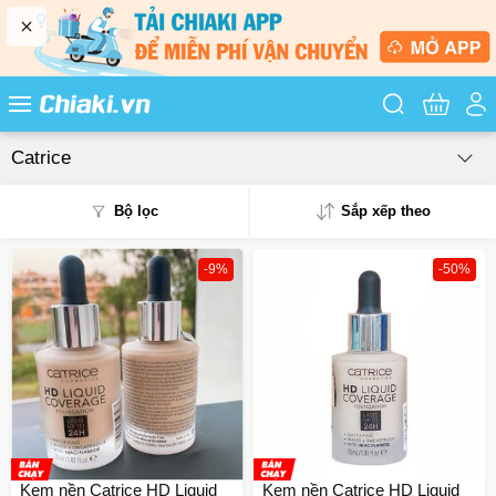
Tìm kiếm sản
Catrice
Bộ lọc
Sắp xếp theo
-9%
-50%
Phổ biến
Mua nhiều
Mới nhất
Giá từ thấp - cao
Giá từ cao - thấp
Kem nền Catrice HD Liquid
Kem nền Catrice HD Liquid