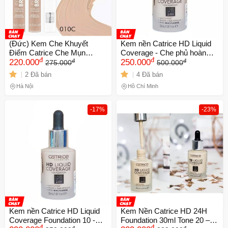
(Đức) Kem Che Khuyết
Kem nền Catrice HD Liquid
Điểm Catrice Che Mụn
Coverage - Che phủ hoàn
đ
đ
đ
đ
Quầng Thâm Hiệu Quả Màu
220.000
hảo, lớp nền mỏng nhẹ, giữ
250.000
275.000
500.000
Tự Nhiên
màu 24h, chống nắng SPF
2 Đã bán
4 Đã bán
25, màu 020 Chính hãng
Hà Nội
Hồ Chí Minh
-17%
-23%
Kem nền Catrice HD Liquid
Kem Nền Catrice HD 24H
Coverage Foundation 10 -
Foundation 30ml Tone 20 –
đ
đ
đ
đ