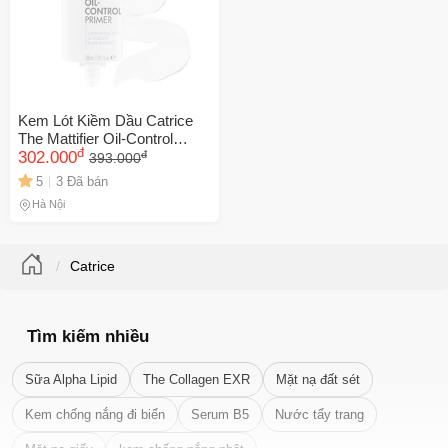
Kem Lót Kiềm Dầu Catrice
The Mattifier Oil-Control
đ
đ
Primer 30ml - Giữ Lớp Trang
302.000
393.000
Điểm Bền Màu, Chống Bóng
5
3 Đã bán
Nhờn, Che Khuyết Điểm Tự
Hà Nội
Nhiên
Catrice
Tìm kiếm nhiều
Sữa Alpha Lipid
The Collagen EXR
Mặt nạ đất sét
Kem chống nắng đi biển
Serum B5
Nước tẩy trang