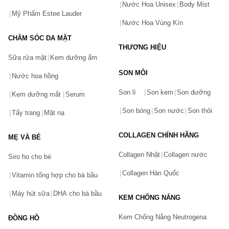
Nước Hoa Unisex
Body Mist
Mỹ Phẩm Estee Lauder
Nước Hoa Vùng Kín
CHĂM SÓC DA MẶT
THƯƠNG HIỆU
Sữa rửa mặt
Kem dưỡng ẩm
SON MÔI
Nước hoa hồng
Bạn gặp vấn đề về sản phẩm hay mua hàng?
Son lì
Son kem
Son dưỡng
Hãy báo lỗi cho chúng tôi. Hoặc gọi cho chúng tôi qua số
Kem dưỡng mắt
Serum
0911.888.300
Son bóng
Son nước
Son thỏi
Tẩy trang
Mặt nạ
Tên của bạn
(*)
COLLAGEN CHÍNH HÃNG
MẸ VÀ BÉ
Collagen Nhật
Collagen nước
Siro ho cho bé
Số điện thoại
(*)
Collagen Hàn Quốc
Vitamin tổng hợp cho bà bầu
Máy hút sữa
DHA cho bà bầu
KEM CHỐNG NẮNG
Email
Kem Chống Nắng Neutrogena
ĐỒNG HỒ