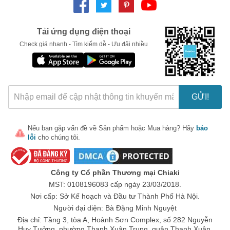
Tải ứng dụng điện thoại
Check giá nhanh - Tìm kiếm dễ - Ưu đãi nhiều
GỬI!
Nếu bạn gặp vấn đề về
Sản phẩm
hoặc
Mua hàng
? Hãy
báo
lỗi
cho chúng tôi.
Công ty Cổ phần Thương mại Chiaki
MST: 0108196083 cấp ngày 23/03/2018.
Nơi cấp: Sở Kế hoạch và Đầu tư Thành Phố Hà Nội.
Người đại diện: Bà Đặng Minh Nguyệt
Địa chỉ: Tầng 3, tòa A, Hoành Sơn Complex, số 282 Nguyễn
Huy Tưởng, phường Thanh Xuân Trung, quận Thanh Xuân,