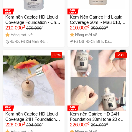
Kem nền Catrice HD Liquid
Kem Nền Catrice Hd Liquid
Coverage Foundation - Che
Coverage 30ml - Màu 010,
đ
đ
đ
đ
phủ hoàn hảo, lớp nền mỏng
210.000
Che Phủ Tốt, Lớp Nền Tự
210.000
350.000
350.000
nhẹ, không bí da, giữ màu
Nhiên, Chống Nước, Dành
Hàng mới về
Hàng mới về
24h, chống nắng SPF 25
Cho Mọi Loại Da 729418
Hà Nội, Hồ Chí Minh, Đà
Hà Nội, Hồ Chí Minh, Đà
Màu 040 Chính hãng
Nẵng
Nẵng
-23%
-23%
Kem nền Catrice HD Liquid
Kem nền Catrice HD 24H
Coverage 24H Foundation
Foundation 30ml tone 20 che
đ
đ
đ
đ
30ml tone 20 – che phủ tốt,
226.000
phủ mịn
226.000
294.000
294.000
lâu trôi
Hàng mới về
Hàng mới về