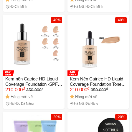
Hồ Chí Minh
Hà Nội, Hồ Chí Minh
-40%
-40%
Kem nền Catrice HD Liquid
Kem Nền Catrice HD Liquid
Coverage Foundation -SPF
Coverage Foundation Tone
đ
đ
đ
đ
25 Màu 040 Chính hãng NK
210.000
020 - Date Xa chính hãng
210.000
350.000
350.000
Hàng mới về
Hàng mới về
Hà Nội, Đà Nẵng
Hà Nội, Đà Nẵng
-20%
-20%