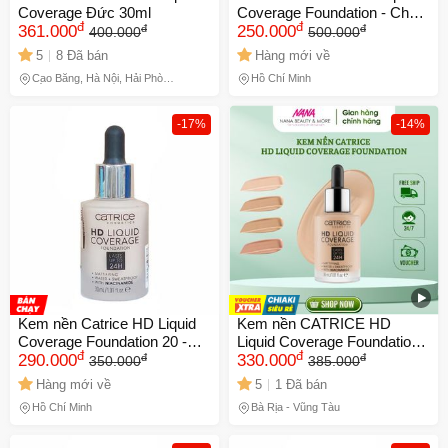
Coverage Đức 30ml
Coverage Foundation - Che
đ
đ
đ
đ
361.000
phủ hoàn hảo 24h, lớp nền
250.000
400.000
500.000
mỏng nhẹ, chống nắng SPF
5
8 Đã bán
Hàng mới về
25, màu 030 Chính hãng
Cao Bằng, Hà Nội, Hải Phòng,
Hồ Chí Minh
Hồ Chí Minh, Phú Thọ
-17%
-14%
Kem nền Catrice HD Liquid
Kem nền CATRICE HD
Coverage Foundation 20 -
Liquid Coverage Foundation
đ
đ
đ
đ
Che Khuyết Điểm Tự Nhiên,
290.000
– Che phủ tự nhiên, mịn
330.000
350.000
385.000
Chất Lượng Cao, Da Rạng
màng cho da, 30ml, trang
Hàng mới về
5
1 Đã bán
Rỡ Tự Nhiên
điểm hoàn hảo tại Nana Shop
Hồ Chí Minh
Bà Rịa - Vũng Tàu