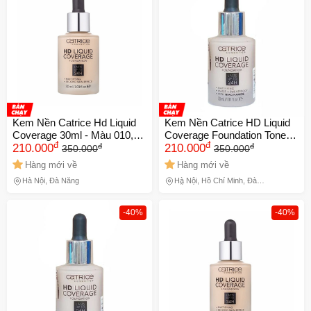
Kem Nền Catrice Hd Liquid
Kem Nền Catrice HD Liquid
Coverage 30ml - Màu 010,
Coverage Foundation Tone
đ
đ
đ
đ
Che Phủ Tốt, Lớp Nền Tự
210.000
020 - Chống Nước, Che Phủ
210.000
350.000
350.000
Nhiên, Chống Nước, Dành
Tuyệt Đối, Làn Da Mịn Màng
Hàng mới về
Hàng mới về
Cho Mọi Loại Da 729418 nk
Tự Nhiên 729415
Hà Nội, Đà Nẵng
Hà Nội, Hồ Chí Minh, Đà
chính gháng
Nẵng
-40%
-40%