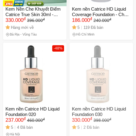
Ngày hết hạn:
Kem Nền Che Khuyết Điểm
Kem nền Catrice HD Liquid
Catrice True Skin 30ml -
Coverage Foundation - Che
LẤY MÃ NGAY
đ
đ
đ
đ
Hydrating Foundation Tự
330.000
phủ hoàn hảo, lớp nền mỏng
186.000
396.000
240.000
Nhiên, Bền Lâu, Phù Hợp
nhẹ, không bí da, giữ màu
Hàng mới về
5
119 Đã bán
Mọi Loại Da
24h, chống nắng SPF 25
Bà Rịa - Vũng Tàu
Hồ Chí Minh
-48%
Kem nền Catrice HD Liquid
Kem nền Catrice HD Liquid
Foundation 020
Foundation 030
đ
đ
đ
đ
237.000
330.000
460.000
398.000
5
4 Đã bán
5
2 Đã bán
Hà Nội