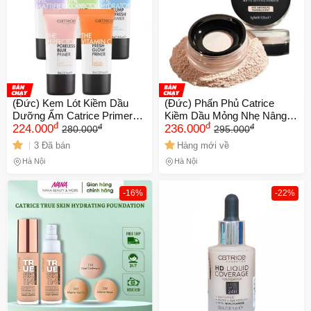
(Đức) Kem Lót Kiềm Dầu
(Đức) Phấn Phủ Catrice
Dưỡng Ẩm Catrice Primer
Kiềm Dầu Mỏng Nhẹ Nâng
đ
đ
đ
đ
The Mattifier Oil-Control Bền
224.000
Tông Catrice Soft Blur Matte
236.000
280.000
295.000
Lớp Nền
Setting Powder 8g
3 Đã bán
Hàng mới về
🎁 Đừng Bỏ Lỡ! 🎁
Hà Nội
Hà Nội
Mã Giảm Giá Dành Riêng Cho Bạn
-16%
-22%
Giảm ngay
-
cho bất kỳ đơn hàng nào.
XXX-XXXX
Số lần áp dụng:
1
lần
Áp dụng cho đơn hàng từ:
0
Chỉ áp dụng cho gian hàng: