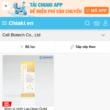
Tìm kiếm sản
Cell Biotech Co., Ltd
Bộ lọc
Sắp xếp theo
Phổ biến
Mua nhiều
Mới nhất
Giá từ thấp - cao
Giá từ cao - thấp
Men vi sinh Lacclean Gold