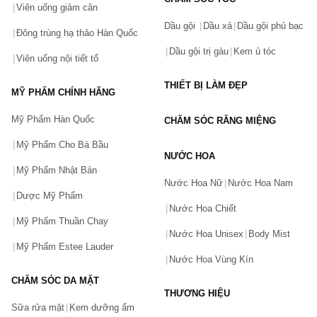
Viên uống giảm cân
Dầu gội
Dầu xả
Dầu gội phủ bạc
Đông trùng hạ thảo Hàn Quốc
Dầu gội trị gàu
Kem ủ tóc
Viên uống nội tiết tố
THIẾT BỊ LÀM ĐẸP
MỸ PHẨM CHÍNH HÃNG
Mỹ Phẩm Hàn Quốc
CHĂM SÓC RĂNG MIỆNG
Mỹ Phẩm Cho Bà Bầu
NƯỚC HOA
Mỹ Phẩm Nhật Bản
Nước Hoa Nữ
Nước Hoa Nam
Dược Mỹ Phẩm
Nước Hoa Chiết
Mỹ Phẩm Thuần Chay
Nước Hoa Unisex
Body Mist
Mỹ Phẩm Estee Lauder
Nước Hoa Vùng Kín
CHĂM SÓC DA MẶT
THƯƠNG HIỆU
Sữa rửa mặt
Kem dưỡng ẩm