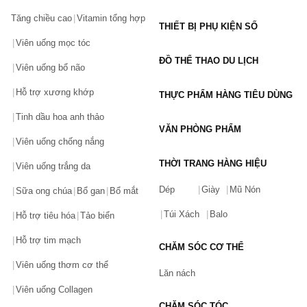
Tăng chiều cao
Vitamin tổng hợp
THIẾT BỊ PHỤ KIỆN SỐ
Viên uống mọc tóc
ĐỒ THỂ THAO DU LỊCH
Viên uống bổ não
Hỗ trợ xương khớp
THỰC PHẨM HÀNG TIÊU DÙNG
Tinh dầu hoa anh thảo
VĂN PHÒNG PHẨM
Viên uống chống nắng
THỜI TRANG HÀNG HIỆU
Viên uống trắng da
Dép
Giày
Mũ Nón
Sữa ong chúa
Bổ gan
Bổ mắt
Túi Xách
Balo
Hỗ trợ tiêu hóa
Tảo biển
Hỗ trợ tim mạch
CHĂM SÓC CƠ THỂ
Viên uống thơm cơ thể
Lăn nách
Viên uống Collagen
CHĂM SÓC TÓC