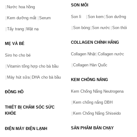
SON MÔI
Nước hoa hồng
Bạn gặp vấn đề về sản phẩm hay mua hàng?
Son lì
Son kem
Son dưỡng
Hãy báo lỗi cho chúng tôi. Hoặc gọi cho chúng tôi qua số
Kem dưỡng mắt
Serum
0911.888.300
Son bóng
Son nước
Son thỏi
Tẩy trang
Mặt nạ
Tên của bạn
(*)
COLLAGEN CHÍNH HÃNG
MẸ VÀ BÉ
Collagen Nhật
Collagen nước
Siro ho cho bé
Số điện thoại
(*)
Collagen Hàn Quốc
Vitamin tổng hợp cho bà bầu
Máy hút sữa
DHA cho bà bầu
KEM CHỐNG NẮNG
Email
Kem Chống Nắng Neutrogena
ĐỒNG HỒ
Kem chống nắng DBH
THIẾT BỊ CHĂM SÓC SỨC
Vấn đề
(*)
KHỎE
Kem Chống Nắng Shiseido
SẢN PHẨM BÁN CHẠY
ĐIỆN MÁY ĐIỆN LẠNH
Mô tả
(*)