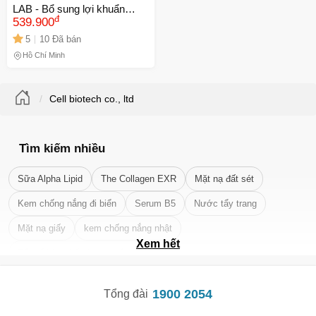
LAB - Bổ sung lợi khuẩn
đ
đường ruột, hỗ trợ tiêu hóa,
539.900
giảm triệu chứng rối loạn dạ
5
10 Đã bán
dày, 30 gói 2.5g
Hồ Chí Minh
Cell biotech co., ltd
Tìm kiếm nhiều
Sữa Alpha Lipid
The Collagen EXR
Mặt nạ đất sét
Kem chống nắng đi biển
Serum B5
Nước tẩy trang
Mặt nạ giấy
kem chống nắng nhật
Xem hết
Tẩy tế bào chết da mặt tốt nhất
1900 2054
Tổng đài