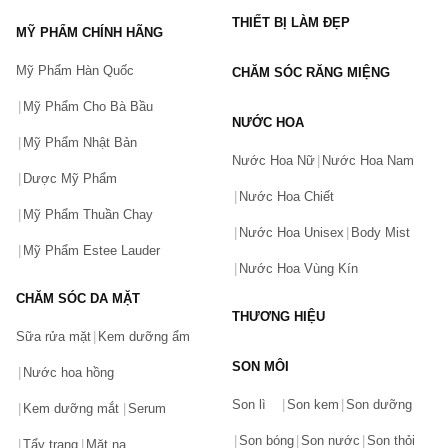
Ampoule 
THIẾT BỊ LÀM ĐẸP
MỸ PHẨM CHÍNH HÃNG
…
Mỹ Phẩm Hàn Quốc
CHĂM SÓC RĂNG MIỆNG
Chăm sóc mắt
Kem dưỡng ẩm vùng da quanh mắt trà xanh Innisfree Green 
Mỹ Phẩm Cho Bà Bầu
Tea Seed Eye Cream 
NƯỚC HOA
Mỹ Phẩm Nhật Bản
Tinh chất dưỡng mắt trà đen Innisfree Black Tea Youth 
Nước Hoa Nữ
Nước Hoa Nam
Enhancing Eye Serum
Dược Mỹ Phẩm
Nước Hoa Chiết
Kem dưỡng mắt Innisfree Jeju Orchid Eye Cream
Mỹ Phẩm Thuần Chay
…
Nước Hoa Unisex
Body Mist
Mỹ Phẩm Estee Lauder
Mặt nạ
Nước Hoa Vùng Kín
Mặt nạ ngủ lô hội 
Innisfree Aloe Revital Sleeping Pack
CHĂM SÓC DA MẶT
Miếng 
mặt mạ đất sét Innisfree
 My Real Squeeze Mask 
2X
THƯƠNG HIỆU
Sữa rửa mặt
Kem dưỡng ẩm
Mặt nạ tẩy tế bào chết Innisfree Green Gommage Peeling 
Mask
SON MÔI
Nước hoa hồng
Bạn gặp vấn đề về sản phẩm hay mua hàng?
….
Son lì
Son kem
Son dưỡng
Hãy báo lỗi cho chúng tôi. Hoặc gọi cho chúng tôi qua số
Kem dưỡng mắt
Serum
0911.888.300
Tẩy trang
Son bóng
Son nước
Son thỏi
Tẩy trang
Mặt nạ
Gel tẩy trang Innisfree Bija Trouble cho da mụn