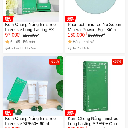
Kem Chống Nắng Innisfree
Phấn bột Innisfree No Sebum
Intensive Long-Lasting EX
Mineral Powder 5g - Kiềm
đ
đ
đ
đ
SPF50+ PA++++ 60ml - Bảo
97.000
Dầu, Làm Mờ Lỗ Chân Lông,
150.000
126.000
200.000
Vệ Da Dầu và Da Hỗn Hợp,
Phấn Trang Điểm Cho Da
5
651 Đã bán
Hàng mới về
Chống UV Hiệu Quả
Dầu Và Hỗn Hợp Chính
Hà Nội, Hồ Chí Minh
Hồ Chí Minh
Hãng
-23%
-28%
Kem Chống Nắng Innisfree
Kem Chống Nắng Innisfree
Intensive SPF50+ 60ml - Lâu
Long Lasting SPF50+ Cho
đ
đ
đ
đ