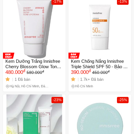
-17%
-13%
Kem Dưỡng Trắng Innisfree
Kem Chống Nắng Innisfree
Cherry Blossom Glow Tone
Triple Shield SPF 50 - Bảo Vệ
đ
đ
đ
đ
Up Cream 50ml
480.000
Da Toàn Diện, Dưỡng Ẩm,
390.000
580.000
450.000
Chống Nắng Hiệu Quả, Phù
1 Đã bán
1.7k+ Đã bán
Hợp Với Da Nhạy Cảm
Hà Nội, Hồ Chí Minh, Đà
Hồ Chí Minh
Nẵng
-23%
-25%