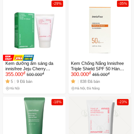
-29%
-35%
Kem dưỡng ẩm sáng da
Kem Chống Nắng Innisfree
innisfree Jeju Cherry
Triple Shield SPF 50 Hàn
đ
đ
đ
đ
Blossom Tone Up Cream 50
355.000
Quốc NK chính hãng Hàn
300.000
500.000
465.000
ml
5
9 Đã bán
838 Đã bán
Hà Nội
Hà Nội, Đà Nẵng
-18%
-23%