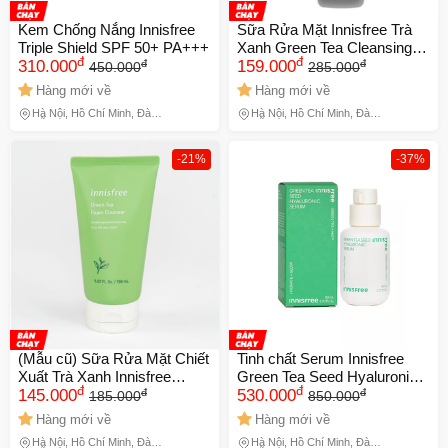
Kem Chống Nắng Innisfree
Sữa Rửa Mặt Innisfree Trà
Triple Shield SPF 50+ PA+++
Xanh Green Tea Cleansing
đ
đ
đ
đ
310.000
Foam
159.000
450.000
285.000
Hàng mới về
Hàng mới về
Hà Nội, Hồ Chí Minh, Đà
Hà Nội, Hồ Chí Minh, Đà
Nẵng
Nẵng
-21%
-37%
(Mẫu cũ) Sữa Rửa Mặt Chiết
Tinh chất Serum Innisfree
Xuất Trà Xanh Innisfree
Green Tea Seed Hyaluronic
đ
đ
đ
đ
Green Tea Foam Cleanser
145.000
80ml
530.000
185.000
850.000
150ml
Hàng mới về
Hàng mới về
Hà Nội, Hồ Chí Minh, Đà
Hà Nội, Hồ Chí Minh, Đà