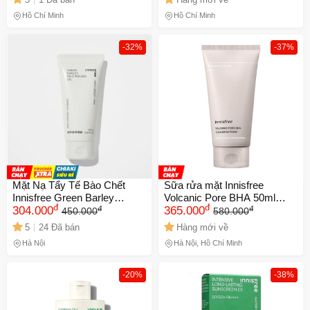
Mặt Hoàn Hảo
Hồ Chí Minh
Hồ Chí Minh
-32%
-37%
Mặt Nạ Tẩy Tế Bào Chết
Sữa rửa mặt Innisfree
Innisfree Green Barley
Volcanic Pore BHA 50ml
đ
đ
đ
đ
Gommage - Chiết Xuất Từ
304.000
751229
365.000
450.000
580.000
Hạt Mầm Lúa Mạch, Dưỡng
5
24 Đã bán
Hàng mới về
Da Sáng Mịn 120ml
Hà Nội
Hà Nội, Hồ Chí Minh
-20%
-38%