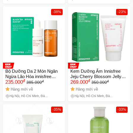
Nẵng
Nẵng
-38%
-23%
Bộ Dưỡng Da 2 Món Ngăn
Kem Dưỡng Ẩm Innisfree
Ngừa Lão Hóa innisfree
Jeju Cherry Blossom Jelly
đ
đ
đ
đ
Black Tea Duo Kit Black Tea
235.000
Cream 50ml
269.000
385.000
350.000
Essence 15ml + Black Tea
Hàng mới về
Hàng mới về
Ampoule 7ml
Hà Nội, Hồ Chí Minh, Đà
Hà Nội, Hồ Chí Minh, Đà
🎁 Đừng Bỏ Lỡ! 🎁
Nẵng
Nẵng
Mã Giảm Giá Dành Riêng Cho Bạn
-35%
-33%
Giảm ngay
-
cho bất kỳ đơn hàng nào.