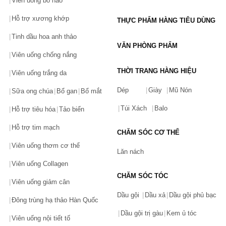
Viên uống bổ não
Revitalizing Toner
Hỗ trợ xương khớp
THỰC PHẨM HÀNG TIÊU DÙNG
Nước hoa hồng Innisfree hoa anh đào Jeju Cherry Blossom 
Skin giúp cân bằng dưỡng ẩm sáng da 
Tinh dầu hoa anh thảo
VĂN PHÒNG PHẨM
Nước hoa hồng Innisfree trà xanh
 cân bằng cho da dầu mụn 
Viên uống chống nắng
Green Tea Seed Skin 
THỜI TRANG HÀNG HIỆU
Viên uống trắng da
….
Dép
Giày
Mũ Nón
Sữa ong chúa
Bổ gan
Bổ mắt
Kem dưỡng ẩm
Kem dưỡng ẩm trắng da 
Innisfree Jeju Cherry Blossom Jelly 
Túi Xách
Balo
Hỗ trợ tiêu hóa
Tảo biển
Cream
Kem dưỡng ẩm trà xanh Innisfree Green Tea Cream
Hỗ trợ tim mạch
CHĂM SÓC CƠ THỂ
Kem dưỡng làm mờ lỗ chân lông đá tro núi lửa innisfree 
Viên uống thơm cơ thể
Lăn nách
Volcanic Pore Mattifying Cream
Viên uống Collagen
…
CHĂM SÓC TÓC
Viên uống giảm cân
Serum & Essence
Serume lựu đỏ
 Innisfree Jeju Pomegranate Revitalizing
Dầu gội
Dầu xả
Dầu gội phủ bạc
Đông trùng hạ thảo Hàn Quốc
Tinh chất dưỡng ẩm innisfree Green Tea Seed Serum
Dầu gội trị gàu
Kem ủ tóc
Viên uống nội tiết tố
Tinh chất chiết xuất từ trà đen Black Tea Youth Enhancing 