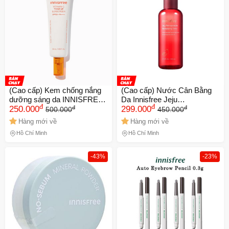
(Cao cấp) Kem chống nắng
(Cao cấp) Nước Cân Bằng
dưỡng sáng da INNISFREE
Da Innisfree Jeju
đ
đ
đ
đ
VITAMIN C TONE UP
250.000
Pomegranate Revitalizing
299.000
500.000
450.000
SUNSCREEN SPF50+
Toner 200ml Chính hãng
Hàng mới về
Hàng mới về
PA++++ 50mL Chính hãng
Hồ Chí Minh
Hồ Chí Minh
-43%
-23%