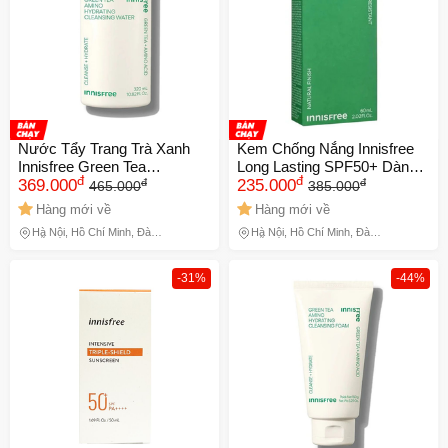
Nước Tẩy Trang Trà Xanh
Kem Chống Nắng Innisfree
Innisfree Green Tea
Long Lasting SPF50+ Dành
đ
đ
đ
đ
Cleansing Water 320ml
369.000
Cho Da Dầu
235.000
465.000
385.000
Hàng mới về
Hàng mới về
Hà Nội, Hồ Chí Minh, Đà
Hà Nội, Hồ Chí Minh, Đà
Nẵng
Nẵng
-31%
-44%