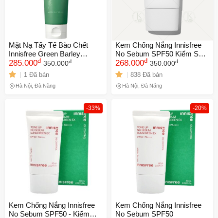
Mặt Nạ Tẩy Tế Bào Chết
Kem Chống Nắng Innisfree
Innisfree Green Barley
No Sebum SPF50 Kiểm Soát
đ
đ
đ
đ
Gommage NK chính hãng
285.000
Nhờn NK chính hãng
268.000
350.000
350.000
1 Đã bán
838 Đã bán
Hà Nội, Đà Nẵng
Hà Nội, Đà Nẵng
-33%
-20%
Kem Chống Nắng Innisfree
Kem Chống Nắng Innisfree
No Sebum SPF50 - Kiểm
No Sebum SPF50