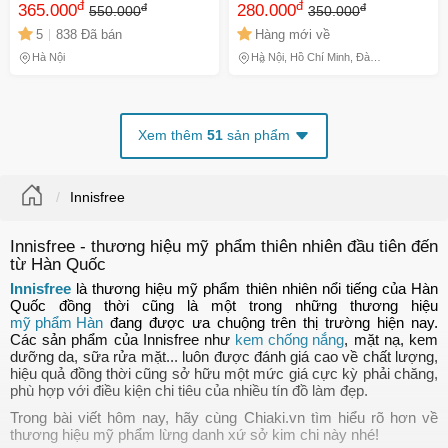
đ
đ
đ
đ
Soát Nhờn, Bảo Vệ Da -
365.000
280.000
550.000
350.000
Dành Cho Da Dầu, Hỗn Hợp,
5
838 Đã bán
Hàng mới về
Kiểu Dáng Tự Nhiên
Hà Nội
Hà Nội, Hồ Chí Minh, Đà
Nẵng
Xem thêm
51
sản phẩm
Innisfree
Innisfree - thương hiệu mỹ phẩm thiên nhiên đầu tiên đến
từ Hàn Quốc
Innisfree
 là thương hiệu mỹ phẩm thiên nhiên nổi tiếng của Hàn 
Quốc đồng thời cũng là một trong những thương hiệu 
mỹ phẩm Hàn
 đang được ưa chuộng trên thị trường hiện nay. 
Các sản phẩm của Innisfree như 
kem chống nắng
, mặt nạ, kem 
dưỡng da, sữa rửa mặt... luôn được đánh giá cao về chất lượng, 
hiệu quả đồng thời cũng sở hữu một mức giá cực kỳ phải chăng, 
phù hợp với điều kiện chi tiêu của nhiều tín đồ làm đẹp.
Trong bài viết hôm nay, hãy cùng Chiaki.vn tìm hiểu rõ hơn về 
thương hiệu mỹ phẩm lừng danh xứ sở kim chi này nhé!