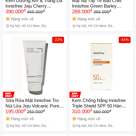
Kem Dưỡng Ẩm & Trắng Da
Mặt Nạ Tẩy Tế Bào Chết
Innisfree Jeju Cherry
Innisfree Green Barley
đ
đ
đ
đ
Blossom Jelly Cream 50ml
390.000
Gommage
289.000
465.000
355.000
Hàng mới về
Hàng mới về
Hà Nội, Hồ Chí Minh, Đà
Hà Nội, Hồ Chí Minh, Đà
Nẵng
Nẵng
-22%
-44%
Sữa Rửa Mặt Innisfree Tro
Kem Chống Nắng Innisfree
Núi Lửa Jeju Volcanic Pore
Triple Shield SPF 50 Hàn
đ
đ
đ
đ
Cleansing Foam 150ml
195.000
Quốc
310.000
250.000
560.000
Hàng mới về
Hàng mới về
Hà Nội, Hồ Chí Minh, Đà
Hà Nội, Hồ Chí Minh, Đà
Nẵng
Nẵng