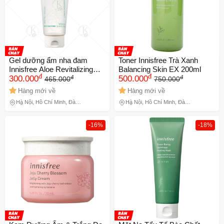
XXX-XXXX
Số lần áp dụng:
1
lần
Áp dụng cho đơn hàng từ:
0
Chỉ áp dụng cho gian hàng:
Ngày hết hạn:
Gel dưỡng ẩm nha đam
Toner Innisfree Trà Xanh
Innisfree Aloe Revitalizing
Balancing Skin EX 200ml
đ
đ
đ
đ
Soothing Gel 300ml
300.000
500.000
465.000
750.000
LẤY MÃ NGAY
Hàng mới về
Hàng mới về
Hà Nội, Hồ Chí Minh, Đà
Hà Nội, Hồ Chí Minh, Đà
Nẵng
Nẵng
-16%
-18%