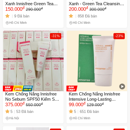
Xanh Innisfree Green Tea
Xanh - Green Tea Cleansing
đ
đ
đ
đ
Foam Cleanser 150ml - Sản
150.000
Foam Cho Da Sáng Khỏe,
200.000
290.000
300.000
Phẩm Chăm Sóc Da Tự
Dịu Nhẹ, Chính Hãng, Thích
9 Đã bán
858 Đã bán
Nhiên, Làm Sạch Nhẹ
Hợp Mọi Loại Da
Hồ Chí Minh
Hồ Chí Minh
Nhàng, Cấp Ẩm Tối Ưu
-31%
-23%
Kem Chống Nắng Innisfree
Kem Chống Nắng Innisfree
No Sebum SPF50 Kiểm Soát
Intensive Long-Lasting
đ
đ
đ
đ
Nhờn, Nâng Tone Da, Chống
375.000
SPF50+ PA++++ 60ml -
99.000
550.000
129.000
Nắng Tối Ưu, Dành Cho Da
Dành Cho Da Dầu và Da
5
53 Đã bán
5
651 Đã bán
Dầu, Hỗn Hợp, Làn Da Sáng
Hỗn Hợp, Bảo Vệ Da Tối Ưu
Hà Nội
Hồ Chí Minh
Mịn