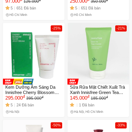
Trôi, Kiềm Dầu, Dưỡng Ẩm
97.000
Da Dầu - Kiềm Dầu, Bảo Vệ
250.000
126.000
350.000
Cho Da Mặt, Chống Nắng
Tối Đa, 50ml Chính Hãng
5
651 Đã bán
5
651 Đã bán
Hiệu Quả
Hồ Chí Minh
Hồ Chí Minh
-25%
-21%
Kem Dưỡng Ẩm Sáng Da
Sữa Rửa Mặt Chiết Xuất Trà
Innisfree Cherry Blossom
Xanh Innisfree Green Tea
đ
đ
đ
đ
Jelly Cream - Dưỡng ẩm nhẹ
295.000
Foam Cleanser 150ml
145.000
395.000
185.000
nhàng và làm sáng da tự
5
24 Đã bán
1 Đã bán
nhiên với chiết xuất hoa anh
Hà Nội
Hà Nội, Hồ Chí Minh
đào Jeju
-50%
-33%