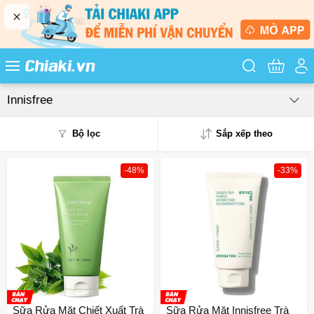
Tìm kiếm sản
Innisfree
Bộ lọc
Sắp xếp theo
-48%
-33%
Phổ biến
Mua nhiều
Mới nhất
Giá từ thấp - cao
Giá từ cao - thấp
Sữa Rửa Mặt Chiết Xuất Trà
Sữa Rửa Mặt Innisfree Trà