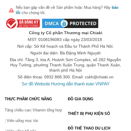
Các dòng sản phẩm của Innisfree
Nếu bạn gặp vấn đề về
Sản phẩm
hoặc
Mua hàng
? Hãy
báo
lỗi
cho chúng tôi.
Hãng mỹ phẩm Innisfree hiện đang cung cấp nhiều sản phẩm mỹ 
phẩm khác nhau, được chia thành 3 dòng sản phẩm chính bao 
gồm: sản phẩm chăm sóc da, sản phẩm chăm sóc body & tóc và 
sản phẩm trang điểm.
Công ty Cổ phần Thương mại Chiaki
MST: 0108196083 cấp ngày 23/03/2018.
Sản phẩm chăm sóc dương da
Nơi cấp: Sở Kế hoạch và Đầu tư Thành Phố Hà Nội.
Sữa rửa mặt
Người đại diện: Bà Đặng Minh Nguyệt
Sữa rửa mặt Innisfree tro núi lửa
 Volcanic Pore Cleansing 
Địa chỉ: Tầng 3, tòa A, Hoành Sơn Complex, số 282 Nguyễn
Foam Ex
Huy Tưởng, phường Thanh Xuân Trung, quận Thanh Xuân,
thành phố Hà Nội
Sữa rửa mặt Innisfree cho da mụn
 Bija Trouble Facial Foam
Số điện thoại: 0932.888.300. Email:
cskh@chiaki.vn
Sữa rửa mặt chống oxy hóa và ngăn ngừa lão hóa từ lựu 
Sơ đồ Website
Hướng dẫn thanh toán VNPAY
innisfree Jeju Pomegranate Revitalizing Foam Cleanser 
….
THỰC PHẨM CHỨC NĂNG
ĐỒ GIA DỤNG
Tẩy Trang
Tăng chiều cao
Vitamin tổng hợp
Dầu tẩy trang đá tro núi lửa innisfree Super Volcanic Pore 
THIẾT BỊ PHỤ KIỆN SỐ
Cleansing Oil
Viên uống mọc tóc
Toner
ĐỒ THỂ THAO DU LỊCH
Nước hoa hồng Innisfree lựu đỏ
 Jeju Pomegranate 