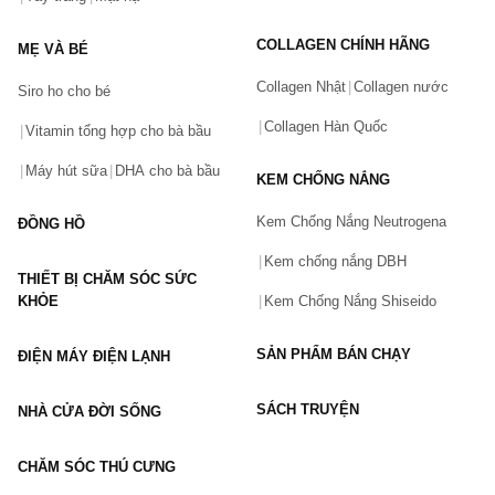
Tên của bạn
(*)
Dầu tẩy trang sạch sâu đá tro núi lửa innisfree Super Volcanic 
COLLAGEN CHÍNH HÃNG
MẸ VÀ BÉ
Pore Cleansing Oil 
Collagen Nhật
Collagen nước
Nước tẩy trang Innisfree trà xanh
 dịu nhẹ Green Tea 
Siro ho cho bé
Cleansing Oil 
Số điện thoại
(*)
Collagen Hàn Quốc
Vitamin tổng hợp cho bà bầu
….
Máy hút sữa
DHA cho bà bầu
Kem chống nắng
KEM CHỐNG NẮNG
Email
Kem chống nắng Innisfree Triple Care
 SPF 50+ PA+++
Kem Chống Nắng Neutrogena
ĐỒNG HỒ
Kem chống nắng Innisfree No Sebum
 SPF50 PA+++
Kem chống nắng DBH
Kem Chống Nắng Innisfree Long Lasting SPF50
THIẾT BỊ CHĂM SÓC SỨC
Vấn đề
(*)
…
KHỎE
Kem Chống Nắng Shiseido
Sản phẩm chăm sóc da cho nam giới
SẢN PHẨM BÁN CHẠY
ĐIỆN MÁY ĐIỆN LẠNH
Sữa rửa mặt cho nam Innisfree Forest For Men Shaving & 
Mô tả
(*)
Cleansing Foam
SÁCH TRUYỆN
NHÀ CỬA ĐỜI SỐNG
Nước cân bằng cho nam Innisfree Forest for men Fresh Skin
…
CHĂM SÓC THÚ CƯNG
Sản phẩm 
Innisfree
 chăm sóc body và tóc 