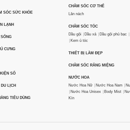
CHĂM SÓC CƠ THỂ
ĂM SÓC SỨC KHỎE
Lăn nách
ỆN LẠNH
CHĂM SÓC TÓC
Dầu gội
Dầu xả
Dầu gội phủ bạc
 SỐNG
Kem ủ tóc
HÚ CƯNG
THIẾT BỊ LÀM ĐẸP
CHĂM SÓC RĂNG MIỆNG
 KIỆN SỐ
NƯỚC HOA
Nước Hoa Nữ
Nước Hoa Nam
Nư
 DU LỊCH
Nước Hoa Unisex
Body Mist
Nư
ÀNG TIÊU DÙNG
Kín