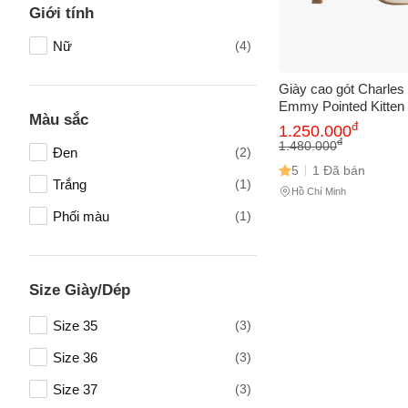
Giới tính
Nữ
(4)
Giày cao gót Charles 
Emmy Pointed Kitten
Màu sắc
Tên của
CK1-60361352 Chalk 
đ
1.250.000
Màu Trắng Phấn Than
đ
1.480.000
Đen
(2)
Phái Đẹp
5
1 Đã bán
Trắng
(1)
Hồ Chí Minh
Số điện
Phối màu
(1)
Email
Size Giày/Dép
Size 35
(3)
Vấn đề 
Size 36
(3)
Size 37
(3)