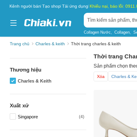
Kênh người bán
Tạo shop
Tải ứng dụng
Khiếu nại, báo lỗi: 0911
Collagen Nước
Collagen
S
Trang chủ
Charles & keith
Thời trang charles & keith
Thời trang Char
Sản phẩm chọn the
Thương hiệu
Xóa
Charles & Ke
Charles & Keith
Xuất xứ
Singapore
(4)