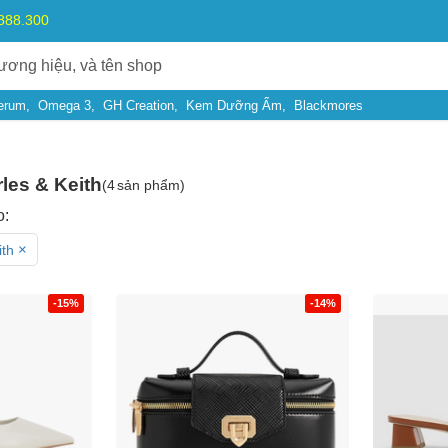
.888.300
erum
Omega 3
GH Creation
Kem Dưỡng Ẩm
Blackmores
les & Keith
(
4
sản phẩm)
o:
×
ith
-15%
-14%