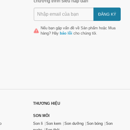
chương trình siêu hấp dẫn
ĐĂNG KÝ
Nếu bạn gặp vấn đề về
Sản phẩm
hoặc
Mua
hàng
? Hãy
báo lỗi
cho chúng tôi.
THƯƠNG HIỆU
SON MÔI
o
Son lì
Son kem
Son dưỡng
Son bóng
Son
nước
Son thỏi