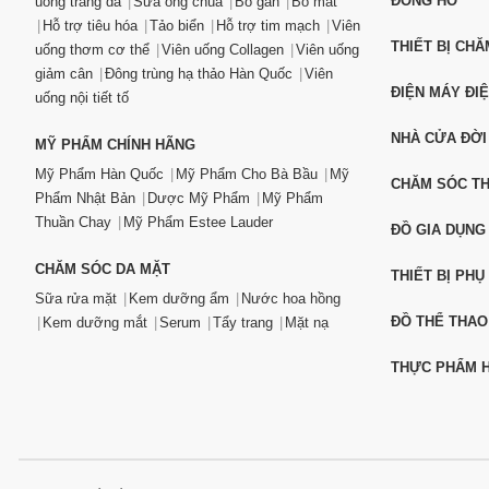
ĐỒNG HỒ
uống trắng da
Sữa ong chúa
Bổ gan
Bổ mắt
Hỗ trợ tiêu hóa
Tảo biển
Hỗ trợ tim mạch
Viên
THIẾT BỊ CH
uống thơm cơ thể
Viên uống Collagen
Viên uống
giảm cân
Đông trùng hạ thảo Hàn Quốc
Viên
ĐIỆN MÁY ĐI
uống nội tiết tố
NHÀ CỬA ĐỜI
MỸ PHẨM CHÍNH HÃNG
Mỹ Phẩm Hàn Quốc
Mỹ Phẩm Cho Bà Bầu
Mỹ
CHĂM SÓC T
Phẩm Nhật Bản
Dược Mỹ Phẩm
Mỹ Phẩm
Thuần Chay
Mỹ Phẩm Estee Lauder
ĐỒ GIA DỤNG
CHĂM SÓC DA MẶT
THIẾT BỊ PHỤ
Sữa rửa mặt
Kem dưỡng ẩm
Nước hoa hồng
ĐỒ THỂ THAO
Kem dưỡng mắt
Serum
Tẩy trang
Mặt nạ
THỰC PHẨM H