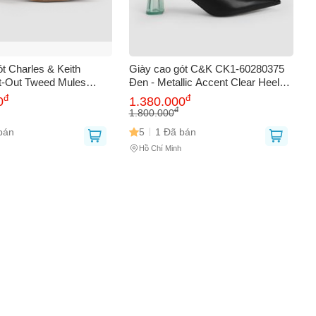
0
t Charles & Keith
Giày cao gót C&K CK1-60280375
t-Out Tweed Mules
Đen - Metallic Accent Clear Heel
78 - Thời Trang Nữ
Pumps Cao 6.5cm, Mũi Nhọn Thời
đ
đ
0
1.380.000
 Mũi Nhọn Cao Cấp
Trang cho Phái Đẹp
đ
1.800.000
bán
5
1 Đã bán
Hồ Chí Minh