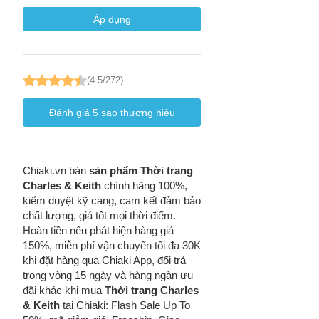
Áp dụng
Cách
Sa
(4.5/272)
Tr
m
Đánh giá
5
sao thương hiệu
Chiaki.vn bán
sản phẩm Thời trang
Charles & Keith
chính hãng 100%,
kiểm duyệt kỹ càng, cam kết đảm bảo
chất lượng, giá tốt mọi thời điểm.
Hoàn tiền nếu phát hiện hàng giả
150%, miễn phí vận chuyển tối đa 30K
khi đặt hàng qua Chiaki App, đổi trả
trong vòng 15 ngày và hàng ngàn ưu
đãi khác khi mua
Thời trang Charles
& Keith
tại Chiaki: Flash Sale Up To