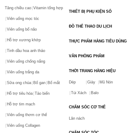
Tăng chiều cao
Vitamin tổng hợp
THIẾT BỊ PHỤ KIỆN SỐ
Viên uống mọc tóc
ĐỒ THỂ THAO DU LỊCH
Viên uống bổ não
Hỗ trợ xương khớp
THỰC PHẨM HÀNG TIÊU DÙNG
Tinh dầu hoa anh thảo
VĂN PHÒNG PHẨM
Viên uống chống nắng
THỜI TRANG HÀNG HIỆU
Viên uống trắng da
Dép
Giày
Mũ Nón
Sữa ong chúa
Bổ gan
Bổ mắt
Túi Xách
Balo
Hỗ trợ tiêu hóa
Tảo biển
Hỗ trợ tim mạch
CHĂM SÓC CƠ THỂ
Viên uống thơm cơ thể
Lăn nách
Viên uống Collagen
CHĂM SÓC TÓC