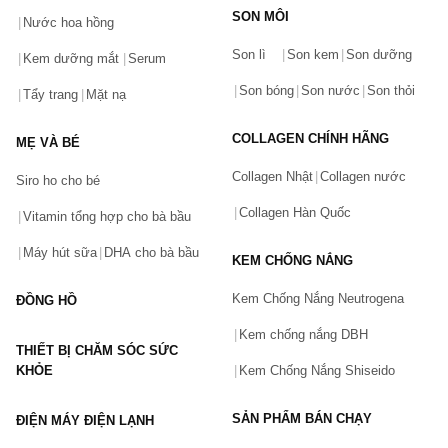
SON MÔI
Nước hoa hồng
Bạn gặp vấn đề về sản phẩm hay mua hàng?
Son lì
Son kem
Son dưỡng
Hãy báo lỗi cho chúng tôi. Hoặc gọi cho chúng tôi qua số
Kem dưỡng mắt
Serum
0911.888.300
Son bóng
Son nước
Son thỏi
Tẩy trang
Mặt nạ
Tên của bạn
(*)
COLLAGEN CHÍNH HÃNG
MẸ VÀ BÉ
Collagen Nhật
Collagen nước
Siro ho cho bé
Số điện thoại
(*)
Collagen Hàn Quốc
Vitamin tổng hợp cho bà bầu
Máy hút sữa
DHA cho bà bầu
KEM CHỐNG NẮNG
Email
Kem Chống Nắng Neutrogena
ĐỒNG HỒ
Kem chống nắng DBH
THIẾT BỊ CHĂM SÓC SỨC
Vấn đề
(*)
KHỎE
Kem Chống Nắng Shiseido
SẢN PHẨM BÁN CHẠY
ĐIỆN MÁY ĐIỆN LẠNH
Mô tả
(*)