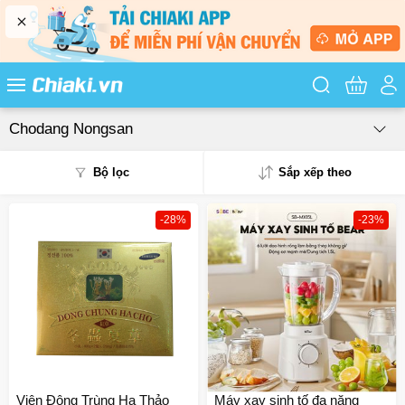
Tìm kiếm sản
Chodang Nongsan
Bộ lọc
Sắp xếp theo
-28%
-23%
Phổ biến
Mua nhiều
Mới nhất
Giá từ thấp - cao
Giá từ cao - thấp
Viên Đông Trùng Hạ Thảo
Máy xay sinh tố đa năng