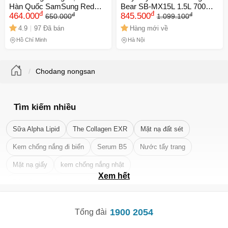
Hàn Quốc SamSung Red
Bear SB-MX15L 1.5L 700W -
đ
đ
đ
đ
Gold 100g - Tăng Cường
464.000
Thiết kế nhỏ gọn, 6 chế độ
845.500
650.000
1.099.100
Sức Khỏe, Hỗ Trợ Chống
xay, lưỡi dao inox 304, phù
4.9
97 Đã bán
Hàng mới về
Lão Hóa, Giảm Căng Thẳng,
hợp cho sinh tố và nước ép
Hồ Chí Minh
Hà Nội
Đặc Biệt Dành Cho Người
Suy Nhược
Chodang nongsan
Tìm kiếm nhiều
Sữa Alpha Lipid
The Collagen EXR
Mặt nạ đất sét
Kem chống nắng đi biển
Serum B5
Nước tẩy trang
Mặt nạ giấy
kem chống nắng nhật
Xem hết
Tẩy tế bào chết da mặt tốt nhất
1900 2054
Tổng đài