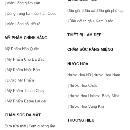
Viên uống giảm cân
Dầu gội
Dầu xả
Dầu gội phủ bạc
Đông trùng hạ thảo Hàn Quốc
Dầu gội trị gàu
Kem ủ tóc
Viên uống nội tiết tố
THIẾT BỊ LÀM ĐẸP
MỸ PHẨM CHÍNH HÃNG
Mỹ Phẩm Hàn Quốc
CHĂM SÓC RĂNG MIỆNG
Mỹ Phẩm Cho Bà Bầu
NƯỚC HOA
Mỹ Phẩm Nhật Bản
Nước Hoa Nữ
Nước Hoa Nam
Dược Mỹ Phẩm
Nước Hoa Chiết
Mỹ Phẩm Thuần Chay
Nước Hoa Unisex
Body Mist
Mỹ Phẩm Estee Lauder
Nước Hoa Vùng Kín
CHĂM SÓC DA MẶT
THƯƠNG HIỆU
Sữa rửa mặt
Kem dưỡng ẩm