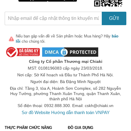
GỬI!
Nếu bạn gặp vấn đề về
Sản phẩm
hoặc
Mua hàng
? Hãy
báo
lỗi
cho chúng tôi.
🎁 Đừng Bỏ Lỡ! 🎁
Mã Giảm Giá Dành Riêng Cho Bạn
Công ty Cổ phần Thương mại Chiaki
Giảm ngay
-
cho bất kỳ đơn hàng nào.
MST: 0108196083 cấp ngày 23/03/2018.
Nơi cấp: Sở Kế hoạch và Đầu tư Thành Phố Hà Nội.
XXX-XXXX
Người đại diện: Bà Đặng Minh Nguyệt
Địa chỉ: Tầng 3, tòa A, Hoành Sơn Complex, số 282 Nguyễn
Huy Tưởng, phường Thanh Xuân Trung, quận Thanh Xuân,
Số lần áp dụng:
1
lần
thành phố Hà Nội
Áp dụng cho đơn hàng từ:
0
Số điện thoại: 0932.888.300. Email:
cskh@chiaki.vn
Chỉ áp dụng cho gian hàng:
Sơ đồ Website
Hướng dẫn thanh toán VNPAY
Ngày hết hạn:
THỰC PHẨM CHỨC NĂNG
ĐỒ GIA DỤNG
LẤY MÃ NGAY