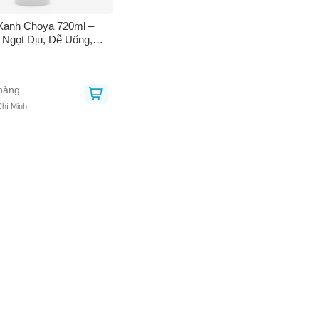
anh Choya 720ml –
Ngọt Dịu, Dễ Uống,
rái Cây Tươi Mát –
ức Hoàn Hảo Cho Mọi
hàng
Chí Minh