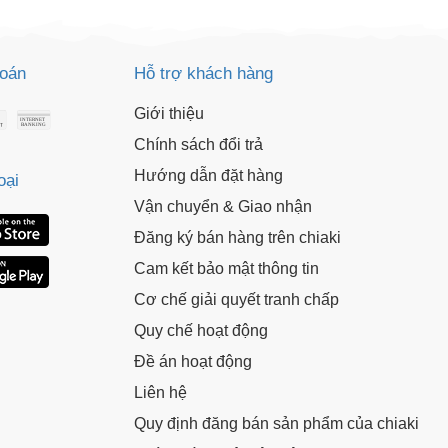
o chép mã giảm giá phía trên.
uy cập trang thanh toán và sử dụng
ã.
LẤY MÃ NGAY
toán
Hỗ trợ khách hàng
Giới thiệu
LẤY MÃ NGAY
Chính sách đổi trả
Hướng dẫn đặt hàng
oại
Vận chuyển & Giao nhận
Đăng ký bán hàng trên chiaki
Cam kết bảo mật thông tin
Cơ chế giải quyết tranh chấp
Quy chế hoạt động
Đề án hoạt động
Liên hệ
Quy định đăng bán sản phẩm của chiaki