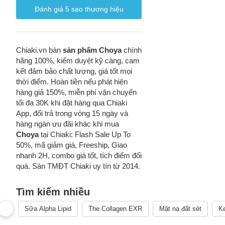
Đánh giá
5
sao thương hiệu
Chiaki.vn bán
sản phẩm Choya
chính
hãng 100%, kiểm duyệt kỹ càng, cam
kết đảm bảo chất lượng, giá tốt mọi
thời điểm. Hoàn tiền nếu phát hiện
hàng giả 150%, miễn phí vận chuyển
tối đa 30K khi đặt hàng qua Chiaki
App, đổi trả trong vòng 15 ngày và
hàng ngàn ưu đãi khác khi mua
Choya
tại Chiaki: Flash Sale Up To
50%, mã giảm giá, Freeship, Giao
nhanh 2H, combo giá tốt, tích điểm đổi
quà. Sàn TMĐT Chiaki uy tín từ 2014.
Tìm kiếm nhiều
Sữa Alpha Lipid
The Collagen EXR
Mặt nạ đất sét
Ke
Cách