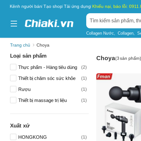
Kênh người bán
Tạo shop
Tải ứng dụng
Khiếu nại, báo lỗi: 0911
Collagen Nước
Collagen
S
Trang chủ
Choya
Loại sản phẩm
Choya
(
3
sản phẩm
Thực phẩm - Hàng tiêu dùng
(2)
Thiết bị chăm sóc sức khỏe
(1)
Rượu
(1)
Thiết bị massage trị liệu
(1)
Xuất xứ
HONGKONG
(1)
Tên của