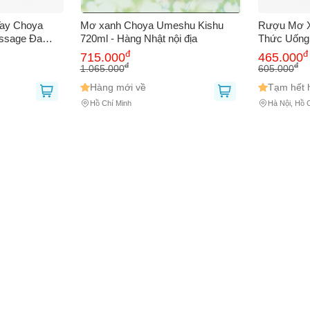
ay Choya
Mơ xanh Choya Umeshu Kishu
Rượu Mơ X
ssage Đa
720ml - Hàng Nhật nội địa
Thức Uống 
, Pin
Hương Vị T
 thoại
(*)
đ
đ
715.000
465.000
hỏ Gọn, Giải
Thưởng Th
đ
đ
1.065.000
605.000
hà
Dịp
Hàng mới về
Tạm hết 
Hồ Chí Minh
Hà Nội, Hồ 
bạn gặp phải
(*)