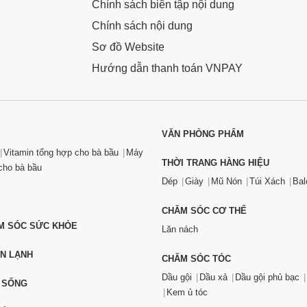
Chính sách biên tập nội dung
Chính sách nội dung
Sơ đồ Website
Hướng dẫn thanh toán VNPAY
VĂN PHÒNG PHẨM
Vitamin tổng hợp cho bà bầu
Máy
THỜI TRANG HÀNG HIỆU
ho bà bầu
Dép
Giày
Mũ Nón
Túi Xách
Bal
CHĂM SÓC CƠ THỂ
ĂM SÓC SỨC KHỎE
Lăn nách
ỆN LẠNH
CHĂM SÓC TÓC
Dầu gội
Dầu xả
Dầu gội phủ bạc
 SỐNG
Kem ủ tóc