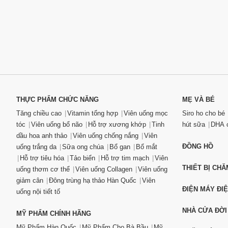
THỰC PHẨM CHỨC NĂNG
MẸ VÀ BÉ
Tăng chiều cao
Vitamin tổng hợp
Viên uống mọc
Siro ho cho bé
tóc
Viên uống bổ não
Hỗ trợ xương khớp
Tinh
hút sữa
DHA c
dầu hoa anh thảo
Viên uống chống nắng
Viên
ĐỒNG HỒ
uống trắng da
Sữa ong chúa
Bổ gan
Bổ mắt
Hỗ trợ tiêu hóa
Tảo biển
Hỗ trợ tim mạch
Viên
THIẾT BỊ CH
uống thơm cơ thể
Viên uống Collagen
Viên uống
giảm cân
Đông trùng hạ thảo Hàn Quốc
Viên
ĐIỆN MÁY ĐI
uống nội tiết tố
NHÀ CỬA ĐỜI
MỸ PHẨM CHÍNH HÃNG
Mỹ Phẩm Hàn Quốc
Mỹ Phẩm Cho Bà Bầu
Mỹ