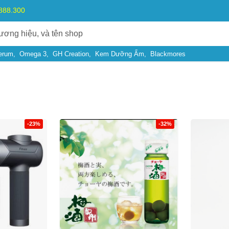
.888.300
erum
Omega 3
GH Creation
Kem Dưỡng Ẩm
Blackmores
)
-23%
-32%
Bạn gặp vấn đề về
Sản phẩm
hay
Mua hàng
?
Hãy báo lỗi cho chúng tôi. Hoặc gọi cho chúng tôi qua số
0911.888.30
 bạn
(*)