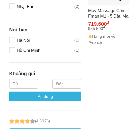
Nhật Bản
(2)
Máy Massage Cầm T
Fman M1 - 5 Đầu Ma
Năng, Công Suất 60W
Số điện
đ
719.600
2000mAh, Thiết Kế N
đ
935.500
Nơi bán
Pháp Thư Giãn Tại N
Hàng mới về
Hà Nội
(1)
Hà Nội
Email
Hồ Chí Minh
(1)
Vấn đề 
Khoảng giá
Mô tả
(*)
Áp dụng
(4.3/176)